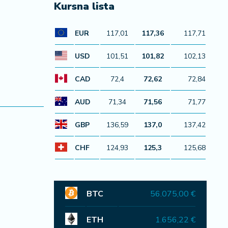
Kursna lista
EUR
117,01
117,36
117,71
USD
101,51
101,82
102,13
CAD
72,4
72,62
72,84
AUD
71,34
71,56
71,77
GBP
136,59
137,0
137,42
CHF
124,93
125,3
125,68
BTC
56.075,00 €
ETH
1.656,22 €