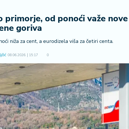
 primorje, od ponoći važe nove
ene goriva
ći niža za cent, a eurodizela viša za četiri centa.
jčić
08.06.2026.
15:17
0