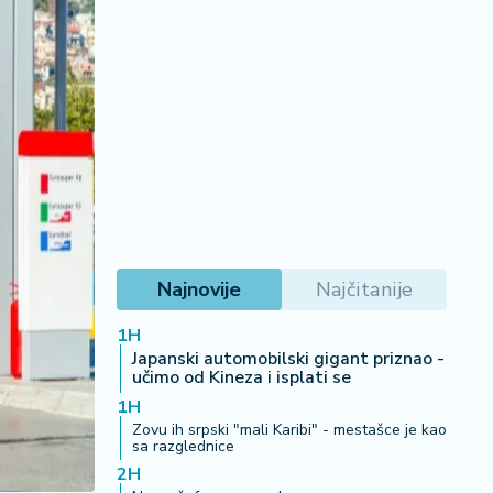
Najnovije
Najčitanije
1H
Japanski automobilski gigant priznao -
učimo od Kineza i isplati se
1H
Zovu ih srpski "mali Karibi" - mestašce je kao
sa razglednice
2H