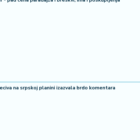
 - pad cena paradajza i breskvi, ima i poskupljenja
20 °
Lozni
peciva na srpskoj planini izazvala brdo komentara