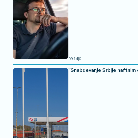
09:14
|
0
"Snabdevanje Srbije naftnim 