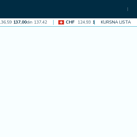
9
137,00
din
137,42
CHF
124,93
125,30
din
KURSNA LISTA
125,68