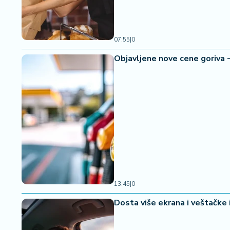
a
07:55
|
0
Objavljene nove cene goriva -
13:45
|
0
Dosta više ekrana i veštačke 