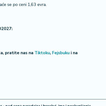
vaće se po ceni 1,63 evra.
O2027:
eta, pratite nas na
Tiktoku
,
Fejsbuku
i na