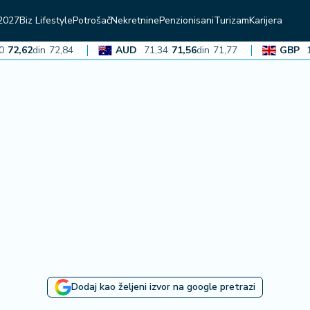
2027
Biz Lifestyle
Potrošač
Nekretnine
Penzionisani
Turizam
Karijera
,62
din
72,84
AUD
71,34
71,56
din
71,77
GBP
136,5
Dodaj kao željeni izvor na google pretrazi