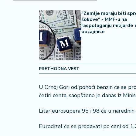
2
7
"Zemlje moraju biti sp
šokove" - MMF-u na
B
raspolaganju milijarde 
iz
pozajmice
L
if
e
s
t
PRETHODNA VEST
y
l
e
U Crnoj Gori od ponoći benzin će se prod
četiri centa, saopšteno je danas iz Min
P
o
Litar eurosupera 95 i 98 će u naredni
t
r
Eurodizel će se prodavati po ceni od 
o
š