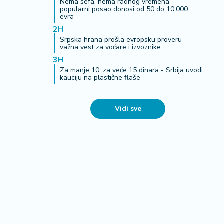
Nema šefa, nema radnog vremena -
popularni posao donosi od 50 do 10.000
evra
2H
Srpska hrana prošla evropsku proveru -
važna vest za voćare i izvoznike
3H
Za manje 10, za veće 15 dinara - Srbija uvodi
kauciju na plastične flaše
Vidi sve