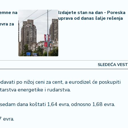
remne na
Izdajete stan na dan - Poreska
uprava od danas šalje rešenja
evra za
SLEDEĆA VEST
avati po nižoj ceni za cent, a eurodizel će poskupiti
istarstva energetike i rudarstva.
h sedam dana koštati 1,64 evra, odnosno 1,68 evra.
1,7 evra.