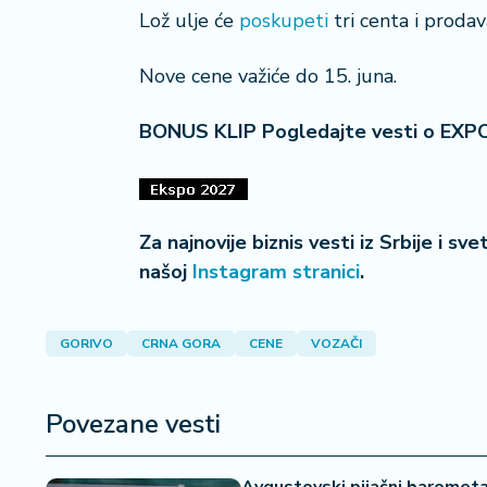
a
Lož ulje će
poskupeti
tri centa i proda
č
Nove cene važiće do 15. juna.
N
e
BONUS KLIP Pogledajte vesti o EXP
k
r
e
t
n
Za najnovije biznis vesti iz Srbije i sv
i
našoj
Instagram stranici
.
n
e
GORIVO
CRNA GORA
CENE
VOZAČI
P
e
n
Povezane vesti
zi
o
n