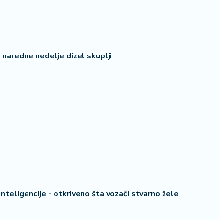
 naredne nedelje dizel skuplji
inteligencije - otkriveno šta vozači stvarno žele