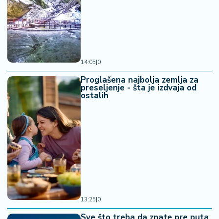
14:05
|
0
Proglašena najbolja zemlja za
preseljenje - šta je izdvaja od
ostalih
13:25
|
0
Sve što treba da znate pre puta