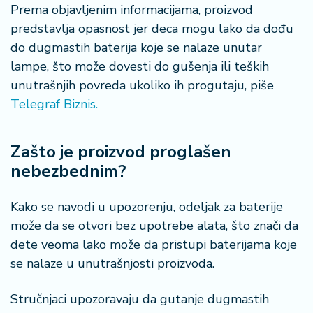
n
Prema objavljenim informacijama, proizvod
i
predstavlja opasnost jer deca mogu lako da dođu
s
do dugmastih baterija koje se nalaze unutar
a
lampe, što može dovesti do gušenja ili teških
n
i
unutrašnjih povreda ukoliko ih progutaju, piše
Telegraf Biznis.
T
u
Zašto je proizvod proglašen
ri
z
nebezbednim?
a
m
Kako se navodi u upozorenju, odeljak za baterije
može da se otvori bez upotrebe alata, što znači da
K
dete veoma lako može da pristupi baterijama koje
a
ri
se nalaze u unutrašnjosti proizvoda.
j
e
Stručnjaci upozoravaju da gutanje dugmastih
r