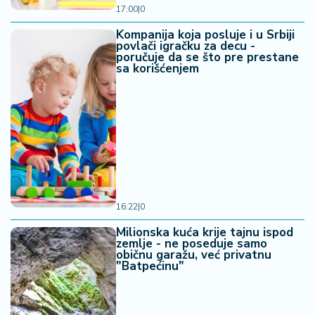
17:00
|
0
Kompanija koja posluje i u Srbiji
povlači igračku za decu -
poručuje da se što pre prestane
sa korišćenjem
16:22
|
0
Milionska kuća krije tajnu ispod
zemlje - ne poseduje samo
običnu garažu, već privatnu
"Batpećinu"