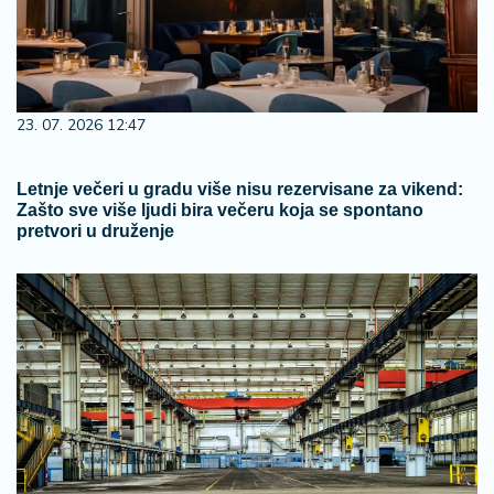
23. 07. 2026 12:47
Letnje večeri u gradu više nisu rezervisane za vikend:
Zašto sve više ljudi bira večeru koja se spontano
pretvori u druženje