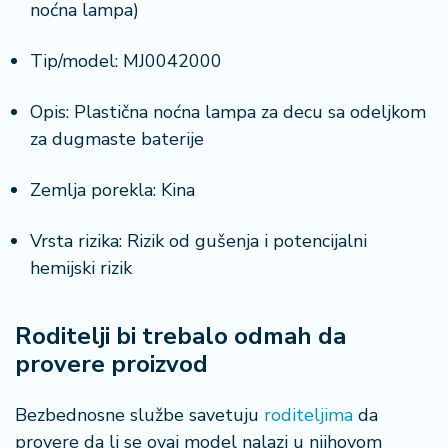
noćna lampa)
Tip/model: MJ0042000
Opis: Plastična noćna lampa za decu sa odeljkom
za dugmaste baterije
Zemlja porekla: Kina
Vrsta rizika: Rizik od gušenja i potencijalni
hemijski rizik
Roditelji bi trebalo odmah da
provere proizvod
Bezbednosne službe savetuju
roditeljima
da
provere da li se ovaj model nalazi u njihovom