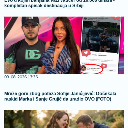
Evo u kojim banjama važi vaučer od 10.000 dinara -
kompletan spisak destinacija u Srbiji
09. 08. 2026 13:36
Mreže gore zbog poteza Sofije Janićijević: Dočekala
raskid Marka i Sanje Grujić da uradio OVO (FOTO)