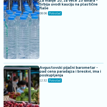
Za manje 10, za veće 15 dinara -
Srbija uvodi kauciju na plastične
flaše
08:06
Potrošač
Avgustovski pijačni barometar -
pad cena paradajza i breskvi, ima i
poskupljenja
12:32
Potrošač