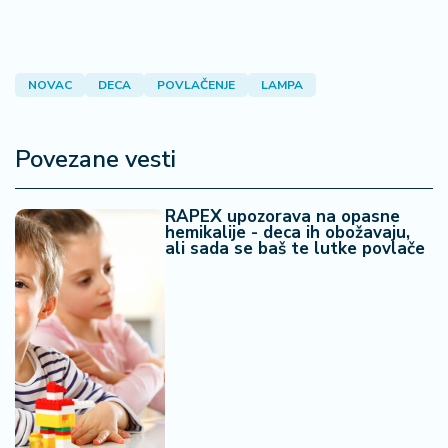
NOVAC
DECA
POVLAČENJE
LAMPA
Povezane vesti
RAPEX upozorava na opasne
hemikalije - deca ih obožavaju,
ali sada se baš te lutke povlače