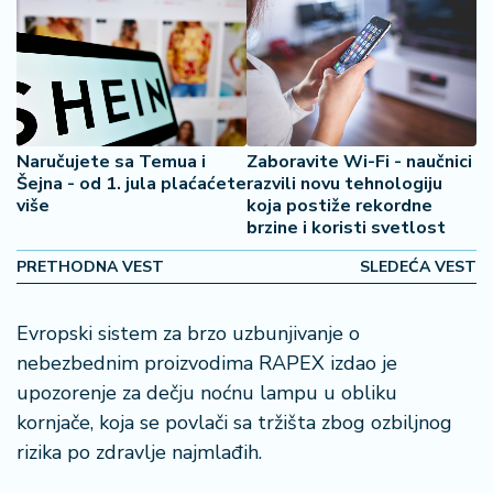
š
a
č
N
e
k
Naručujete sa Temua i
Zaboravite Wi-Fi - naučnici
r
Šejna - od 1. jula plaćaćete
razvili novu tehnologiju
e
više
koja postiže rekordne
brzine i koristi svetlost
t
n
PRETHODNA VEST
SLEDEĆA VEST
i
n
e
Evropski sistem za brzo uzbunjivanje o
nebezbednim proizvodima RAPEX izdao je
P
upozorenje za dečju noćnu lampu u obliku
e
kornjače, koja se povlači sa tržišta zbog ozbiljnog
n
rizika po zdravlje najmlađih.
zi
o