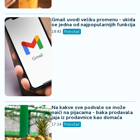
Gmail uvodi veliku promenu - ukida
se jedna od najpopularnijih funkcija
18:43
Potrošač
Na kakve sve podvale se može
naići na pijacama - baka prodavala
jaja iz prodavnice kao domaća
17:24
Potrošač