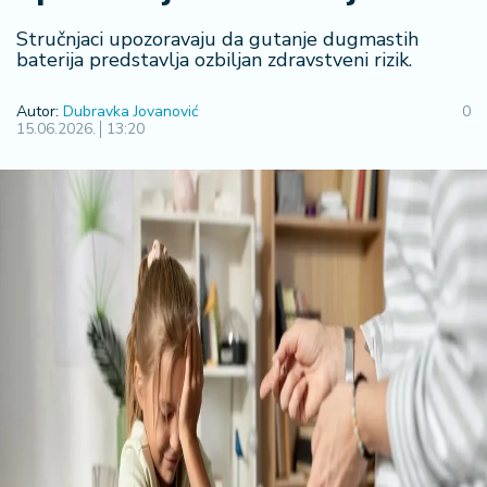
F
i
Stručnjaci upozoravaju da gutanje dugmastih
n
baterija predstavlja ozbiljan zdravstveni rizik.
a
n
Autor:
Dubravka Jovanović
0
si
15.06.2026.
13:20
j
e
i
B
e
r
z
a
E
x
p
o
2
0