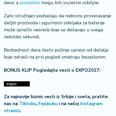
dece, a
posledice
mogu biti izuzetno ozbiljne.
Zato stručnjaci podsećaju da redovno proveravanje
dečjih proizvoda i sigurnosti odeljaka za baterije
može sprečiti nesreće koje se dešavaju u svega
nekoliko sekundi.
Bezbednost dece često počinje upravo od detalja
koje odrasli na prvi pogled smatraju bezazlenim.
BONUS KLIP Pogledajte vesti o EXPO2027:
Za najnovije biznis vesti iz Srbije i sveta, pratite
nas na
Tiktoku
,
Fejsbuku
i na našoj
Instagram
stranici
.