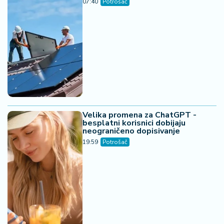
07:40
Potrošač
Velika promena za ChatGPT -
besplatni korisnici dobijaju
neograničeno dopisivanje
19:59
Potrošač