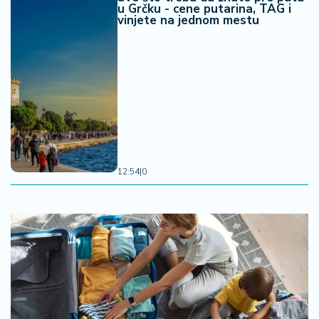
u Grčku - cene putarina, TAG i
vinjete na jednom mestu
12:54
|
0