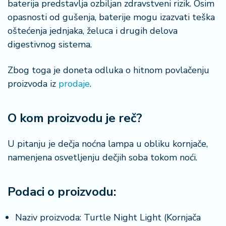
baterija predstavlja ozbiljan zdravstveni rizik. Osim
a
opasnosti od gušenja, baterije mogu izazvati teška
oštećenja jednjaka, želuca i drugih delova
digestivnog sistema.
Zbog toga je doneta odluka o hitnom povlačenju
proizvoda iz
prodaje
.
O kom proizvodu je reč?
U pitanju je dečja noćna lampa u obliku kornjače,
namenjena osvetljenju dečjih soba tokom noći.
Podaci o proizvodu:
Naziv proizvoda: Turtle Night Light (Kornjača