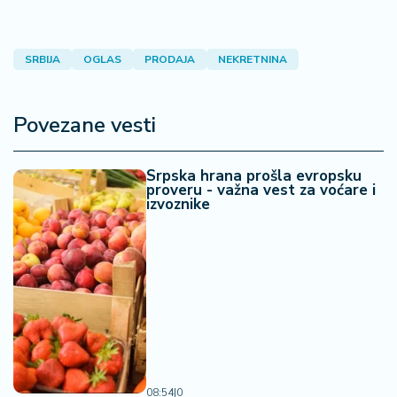
SRBIJA
OGLAS
PRODAJA
NEKRETNINA
Povezane vesti
Srpska hrana prošla evropsku
proveru - važna vest za voćare i
izvoznike
08:54
|
0