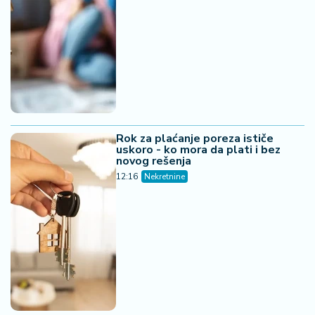
Rok za plaćanje poreza ističe
uskoro - ko mora da plati i bez
novog rešenja
12:16
Nekretnine