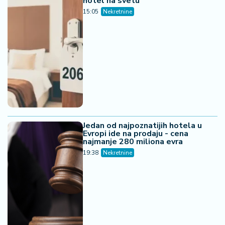
hotel na svetu
15:05
Nekretnine
Jedan od najpoznatijih hotela u
Evropi ide na prodaju - cena
najmanje 280 miliona evra
19:38
Nekretnine