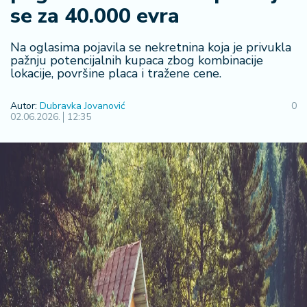
F
se za 40.000 evra
i
n
a
Na oglasima pojavila se nekretnina koja je privukla
n
pažnju potencijalnih kupaca zbog kombinacije
lokacije, površine placa i tražene cene.
si
j
e
Autor:
Dubravka Jovanović
0
02.06.2026.
12:35
i
B
e
r
z
a
E
x
p
o
2
0