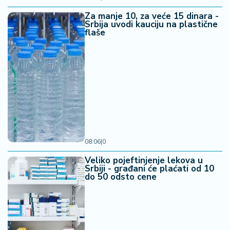
Za manje 10, za veće 15 dinara -
Srbija uvodi kauciju na plastične
flaše
08:06
|
0
Veliko pojeftinjenje lekova u
Srbiji - građani će plaćati od 10
do 50 odsto cene