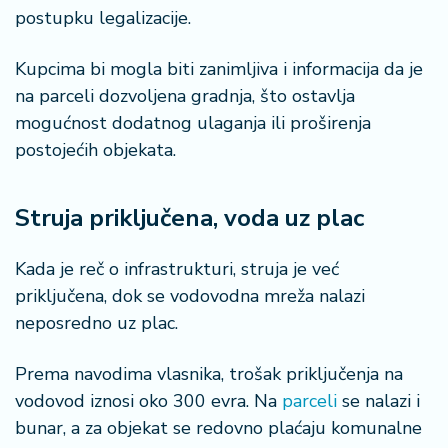
postupku legalizacije.
Kupcima bi mogla biti zanimljiva i informacija da je
na parceli dozvoljena gradnja, što ostavlja
mogućnost dodatnog ulaganja ili proširenja
postojećih objekata.
Struja priključena, voda uz plac
Kada je reč o infrastrukturi, struja je već
priključena, dok se vodovodna mreža nalazi
neposredno uz plac.
Prema navodima vlasnika, trošak priključenja na
vodovod iznosi oko 300 evra. Na
parceli
se nalazi i
bunar, a za objekat se redovno plaćaju komunalne