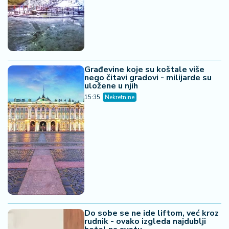
Građevine koje su koštale više
nego čitavi gradovi - milijarde su
uložene u njih
15:35
Nekretnine
Do sobe se ne ide liftom, već kroz
rudnik - ovako izgleda najdublji