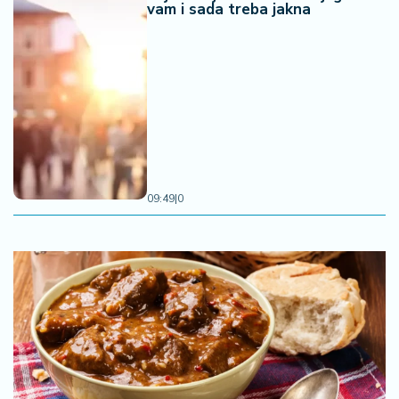
vam i sada treba jakna
09:49
|
0