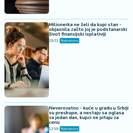
Milionerka ne želi da kupi stan -
objasnila zašto joj je podstanarski
život finansijski isplativiji
19:22
Nekretnine
Neverovatno - kuće u gradu u Srbiji
su preskupe, a nestaju sa oglasa
za jedan dan, kupci ne pitaju za
cenu
12:59
Nekretnine