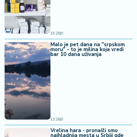
15:20
|
0
Malo je pet dana na "srpskom
moru" - to je milina koja vredi
bar 10 dana uživanja
13:26
|
0
Vrelina hara - pronašli smo
najhladnija mesta u Srbiji gde