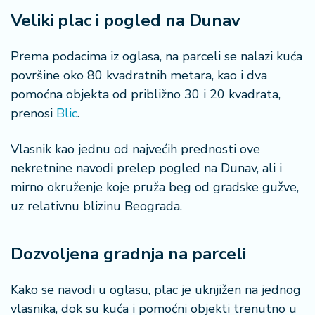
i
Veliki plac i pogled na Dunav
s
a
n
Prema podacima iz oglasa, na parceli se nalazi kuća
i
površine oko 80 kvadratnih metara, kao i dva
pomoćna objekta od približno 30 i 20 kvadrata,
T
prenosi
Blic
.
u
ri
Vlasnik kao jednu od najvećih prednosti ove
z
a
nekretnine navodi prelep pogled na Dunav, ali i
m
mirno okruženje koje pruža beg od gradske gužve,
uz relativnu blizinu Beograda.
K
a
ri
Dozvoljena gradnja na parceli
j
e
Kako se navodi u oglasu, plac je uknjižen na jednog
r
vlasnika, dok su kuća i pomoćni objekti trenutno u
a