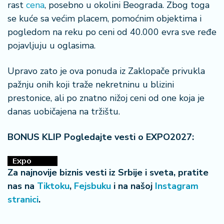
rast
cena
, posebno u okolini Beograda. Zbog toga
se kuće sa većim placem, pomoćnim objektima i
pogledom na reku po ceni od 40.000 evra sve ređe
pojavljuju u oglasima.
Upravo zato je ova ponuda iz Zaklopače privukla
pažnju onih koji traže nekretninu u blizini
prestonice, ali po znatno nižoj ceni od one koja je
danas uobičajena na tržištu.
BONUS KLIP Pogledajte vesti o EXPO2027:
Za najnovije biznis vesti iz Srbije i sveta, pratite
nas na
Tiktoku
,
Fejsbuku
i na našoj
Instagram
stranici
.