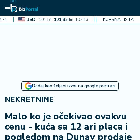
BIZ
USD
101,51
101,82
din
102,13
CAD
72,40
KURSNA LISTA
72,62
din
72,
N
aj
n
o
vi
je
B
Dodaj kao željeni izvor na google pretrazi
iz
i
NEKRETNINE
n
f
Malo ko je očekivao ovakvu
o
cenu - kuća sa 12 ari placa i
pogledom na Dunav prodaje