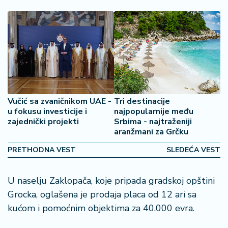
š
a
č
N
e
k
r
e
Vučić sa zvaničnikom UAE -
Tri destinacije
t
u fokusu investicije i
najpopularnije među
ni
zajednički projekti
Srbima - najtraženiji
n
aranžmani za Grčku
e
PRETHODNA VEST
SLEDEĆA VEST
P
e
U naselju Zaklopača, koje pripada gradskoj opštini
n
Grocka, oglašena je prodaja placa od 12 ari sa
zi
kućom i pomoćnim objektima za 40.000 evra.
o
n