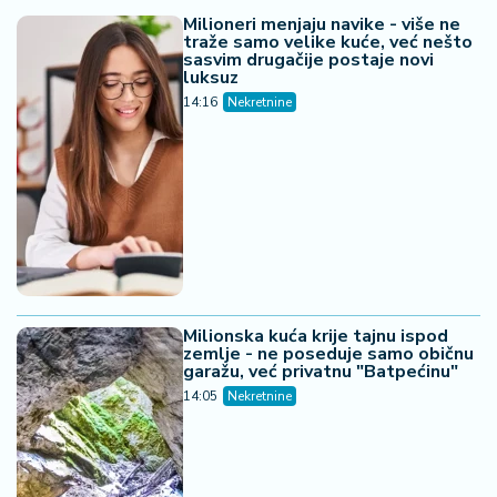
Milioneri menjaju navike - više ne
traže samo velike kuće, već nešto
sasvim drugačije postaje novi
luksuz
14:16
Nekretnine
Milionska kuća krije tajnu ispod
zemlje - ne poseduje samo običnu
garažu, već privatnu "Batpećinu"
14:05
Nekretnine