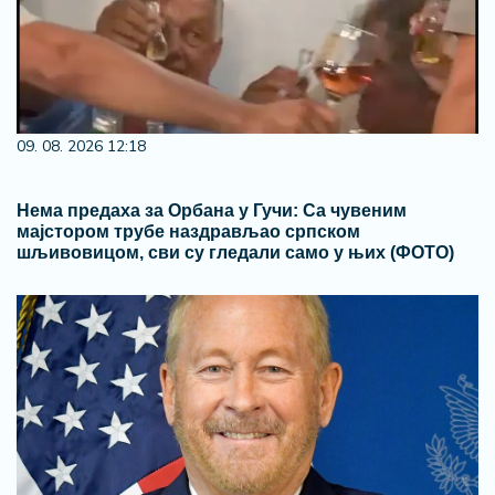
09. 08. 2026 12:18
Нема предаха за Орбана у Гучи: Са чувеним
мајстором трубе наздрављао српском
шљивовицом, сви су гледали само у њих (ФОТО)