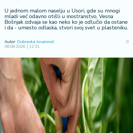
F
i
U jednom malom naselju u Usori, gde su mnogi
n
mladi već odavno otišli u inostranstvo, Vesna
a
Bošnjak izdvaja se kao neko ko je odlučio da ostane
n
i da - umesto odlaska, stvori svoj svet u plasteniku.
si
j
Autor:
Dubravka Jovanović
0
e
08.06.2026.
12:31
i
B
e
r
z
a
E
x
p
o
2
0