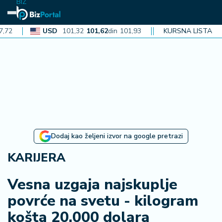
BIZ
USD
101,32
101,62
din
101,93
CAD
72,30
KURSNA LISTA
72,52
din
72
N
aj
n
o
vi
je
B
Dodaj kao željeni izvor na google pretrazi
iz
i
KARIJERA
n
f
Vesna uzgaja najskuplje
o
povrće na svetu - kilogram
košta 20.000 dolara