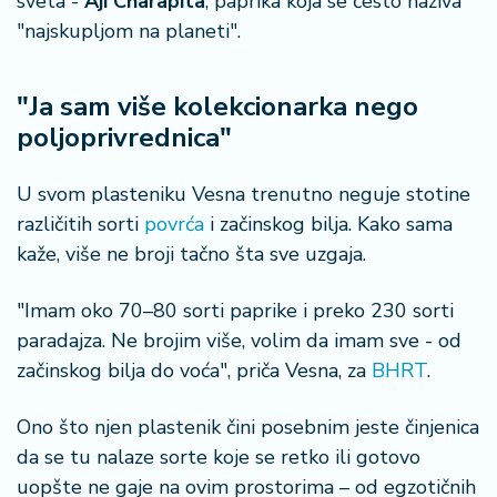
sveta -
Aji Charapita
, paprika koja se često naziva
n
"najskupljom na planeti".
i
s
a
"Ja sam više kolekcionarka nego
n
i
poljoprivrednica"
T
U svom plasteniku Vesna trenutno neguje stotine
u
različitih sorti
povrća
i začinskog bilja. Kako sama
ri
kaže, više ne broji tačno šta sve uzgaja.
z
a
"Imam oko 70–80 sorti paprike i preko 230 sorti
m
paradajza. Ne brojim više, volim da imam sve - od
K
začinskog bilja do voća", priča Vesna, za
BHRT
.
a
ri
Ono što njen plastenik čini posebnim jeste činjenica
j
da se tu nalaze sorte koje se retko ili gotovo
e
uopšte ne gaje na ovim prostorima – od egzotičnih
r