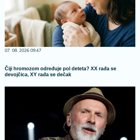
07. 08. 2026 09:47
Čiji hromozom određuje pol deteta? XX rađa se
devojčica, XY rađa se dečak