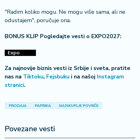
"Radim koliko mogu. Ne mogu više sama, ali ne
odustajem", poručuje ona.
BONUS KLIP Pogledajte vesti o EXPO2027:
Za najnovije biznis vesti iz Srbije i sveta, pratite
nas na
Tiktoku
,
Fejsbuku
i na našoj
Instagram
stranici
.
PRODAJA
PAPRIKA
NAJSKUPLJE POVRĆE
Povezane vesti