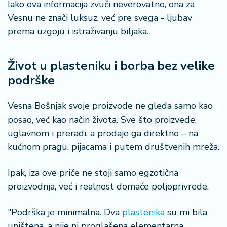
Iako ova informacija zvuči neverovatno, ona za
Vesnu ne znači luksuz, već pre svega - ljubav
prema uzgoju i istraživanju biljaka.
Život u plasteniku i borba bez velike
podrške
Vesna Bošnjak svoje proizvode ne gleda samo kao
posao, već kao način života. Sve što proizvede,
uglavnom i preradi, a prodaje ga direktno – na
kućnom pragu, pijacama i putem društvenih mreža.
Ipak, iza ove priče ne stoji samo egzotična
proizvodnja, već i realnost domaće poljoprivrede.
"Podrška je minimalna. Dva
plastenika
su mi bila
uništena, a nije ni proglašena elementarna