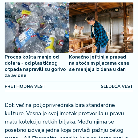
š
a
č
N
e
k
r
Proces košta manje od
Konačno jeftinija prasad -
e
dolara - od plastičnog
na stočnim pijacama cene
t
otpada napravili su gorivo
se menjaju iz dana u dan
n
za avione
i
n
PRETHODNA VEST
SLEDEĆA VEST
e
Dok većina poljoprivrednika bira standardne
P
kulture, Vesna je svoj imetak pretvorila u pravu
e
n
malu kolekciju retkih biljaka. Među njima se
zi
posebno izdvaja jedna koja privlači pažnju celog
o