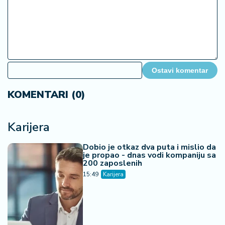
Ostavi komentar
KOMENTARI (0)
Karijera
Dobio je otkaz dva puta i mislio da
je propao - dnas vodi kompaniju sa
200 zaposlenih
15:49
Karijera