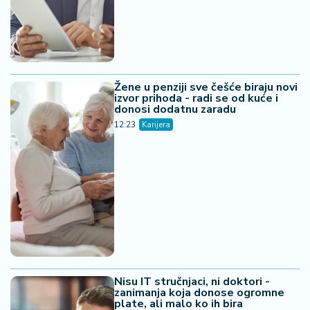
Žene u penziji sve češće biraju novi
izvor prihoda - radi se od kuće i
donosi dodatnu zaradu
12:23
Karijera
Nisu IT stručnjaci, ni doktori -
zanimanja koja donose ogromne
plate, ali malo ko ih bira