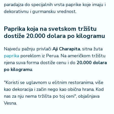
a
paradajza do specijalnih vrsta paprike koje imaju i
dekorativnu i gurmansku vrednost.
Paprika koja na svetskom tržištu
dostiže 20.000 dolara po kilogramu
Najveću pažnju privlači
Aji Charapita
, sitna žuta
paprika
poreklom iz Perua. Na američkom tržištu
njena suva forma dostiže cenu i do
20.000 dolara
po kilogramu
.
"Koristi se uglavnom u elitnim restoranima, više
kao dekoracija i začin nego kao obična hrana. Kod
nas za nju nema tržišta po toj ceni", objašnjava
Vesna.