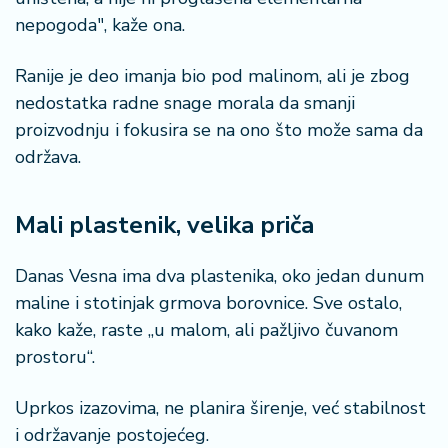
nepogoda", kaže ona.
Ranije je deo imanja bio pod malinom, ali je zbog
nedostatka radne snage morala da smanji
proizvodnju i fokusira se na ono što može sama da
održava.
Mali plastenik, velika priča
Danas Vesna ima dva plastenika, oko jedan dunum
maline i stotinjak grmova borovnice. Sve ostalo,
kako kaže, raste „u malom, ali pažljivo čuvanom
prostoru“.
Uprkos izazovima, ne planira širenje, već stabilnost
i održavanje postojećeg.