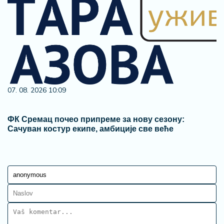
07. 08. 2026 10:09
ФК Сремац почео припреме за нову сезону:
Сачуван костур екипе, амбиције све веће