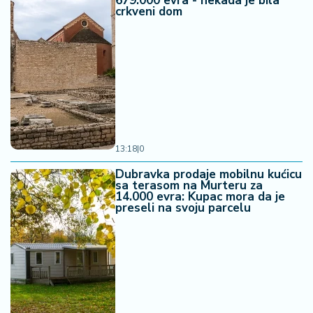
679.000 evra - nekada je bila
crkveni dom
13:18
|
0
Dubravka prodaje mobilnu kućicu
sa terasom na Murteru za
14.000 evra: Kupac mora da je
preseli na svoju parcelu