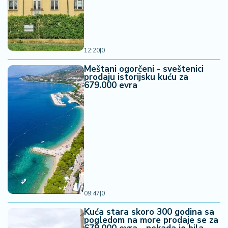
12:20
|
0
Meštani ogorčeni - sveštenici
prodaju istorijsku kuću za
679.000 evra
09:47
|
0
Kuća stara skoro 300 godina sa
pogledom na more prodaje se za