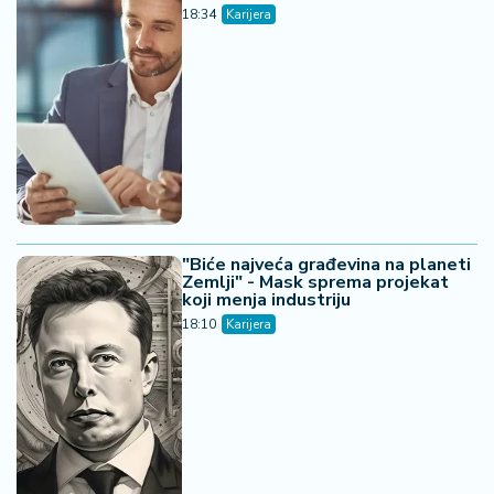
18:34
Karijera
"Biće najveća građevina na planeti
Zemlji" - Mask sprema projekat
koji menja industriju
18:10
Karijera