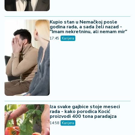
Kupio stan u Nemačkoj posle
godina rada, a sada želi nazad -
"Imam nekretninu, ali nemam mir"
17:45
Karijera
Iza svake gajbice stoje meseci
rada - kako porodica Kocić
proizvodi 400 tona paradajza
14:58
Karijera