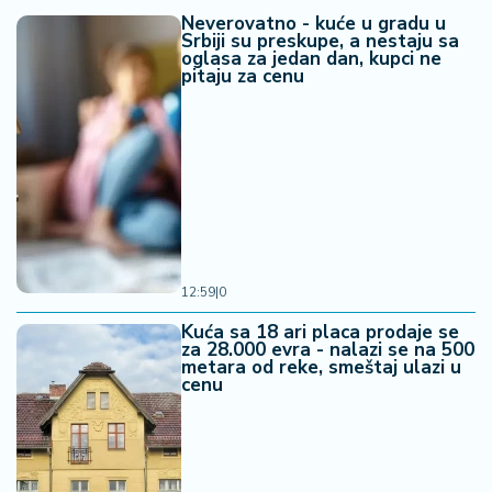
Neverovatno - kuće u gradu u
Srbiji su preskupe, a nestaju sa
oglasa za jedan dan, kupci ne
pitaju za cenu
12:59
|
0
Kuća sa 18 ari placa prodaje se
za 28.000 evra - nalazi se na 500
metara od reke, smeštaj ulazi u
cenu