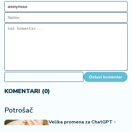
Ostavi komentar
KOMENTARI (0)
Potrošač
Velika promena za ChatGPT -
besplatni korisnici dobijaju
neograničeno dopisivanje