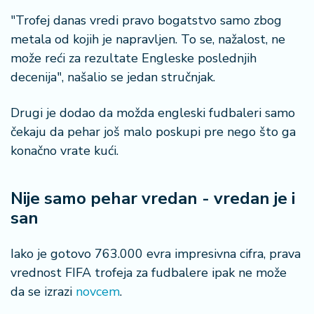
"Trofej danas vredi pravo bogatstvo samo zbog
metala od kojih je napravljen. To se, nažalost, ne
može reći za rezultate Engleske poslednjih
decenija", našalio se jedan stručnjak.
Drugi je dodao da možda engleski fudbaleri samo
čekaju da pehar još malo poskupi pre nego što ga
konačno vrate kući.
Nije samo pehar vredan - vredan je i
san
Iako je gotovo 763.000 evra impresivna cifra, prava
vrednost FIFA trofeja za fudbalere ipak ne može
da se izrazi
novcem
.