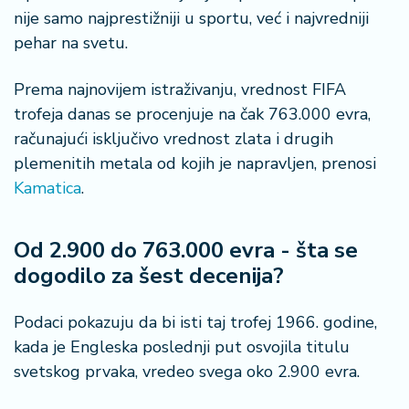
n
nije samo najprestižniji u sportu, već i najvredniji
i
pehar na svetu.
s
a
n
Prema najnovijem istraživanju, vrednost FIFA
i
trofeja danas se procenjuje na čak 763.000 evra,
računajući isključivo vrednost zlata i drugih
T
plemenitih metala od kojih je napravljen, prenosi
u
Kamatica
.
ri
z
a
Od 2.900 do 763.000 evra - šta se
m
dogodilo za šest decenija?
K
Podaci pokazuju da bi isti taj trofej 1966. godine,
a
ri
kada je Engleska poslednji put osvojila titulu
j
svetskog prvaka, vredeo svega oko 2.900 evra.
e
r