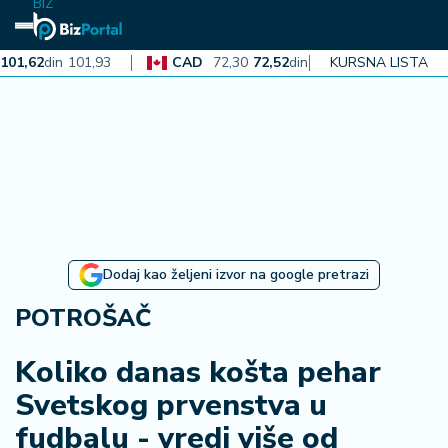
BIZ
2
din
101,93
CAD
72,30
72,52
din
72,74
KURSNA LISTA
AUD
71,38
N
aj
n
o
vi
je
B
Dodaj kao željeni izvor na google pretrazi
iz
i
POTROŠAČ
n
f
Koliko danas košta pehar
o
Svetskog prvenstva u
fudbalu - vredi više od