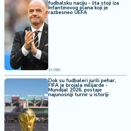
fudbalsku naciju - šta stoji iza
Infantinovog plana koji je
razbesneo UEFA
15:09
|
0
Dok su fudbaleri jurili pehar,
FIFA je brojala milijarde -
Mundijal 2026. postaje
najunosniji turnir u istoriji