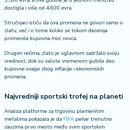
3.500 evra, a ove godine je u jednom trenutku
dostigla i više od 4.600 evra.
Stručnjaci ističu da ova promena ne govori samo o
zlatu, već i o tome koliko se tokom decenija
promenila kupovna moć novca.
Drugim rečima, zlato je uglavnom zadržalo svoju
vrednost, dok su valute vremenom gubile deo
kupovne snage zbog inflacije i ekonomskih
promena.
Najvredniji sportski trofej na planeti
Analiza platforme za trgovinu plemenitim
metalima pokazala je da
FIFA
pehar trenutno
zauzima prvo mesto među svim sportskim