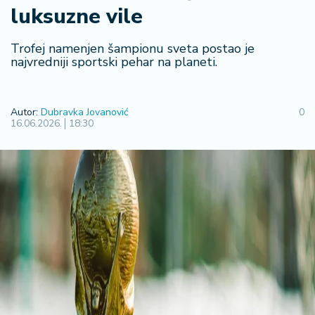
F
luksuzne vile
i
n
a
Trofej namenjen šampionu sveta postao je
n
najvredniji sportski pehar na planeti.
si
j
e
Autor:
Dubravka Jovanović
0
i
16.06.2026.
18:30
B
e
r
z
a
E
x
p
o
2
0