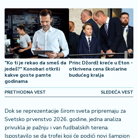
š
a
č
N
e
k
r
e
"Ko ti je rekao da smeš da
Princ Džordž kreće u Eton -
t
jedeš?" Konobari otkrili
otkrivena cena školarine
n
kakve goste pamte
budućeg kralja
i
godinama
n
e
PRETHODNA VEST
SLEDEĆA VEST
P
Dok se reprezentacije širom sveta pripremaju za
e
Svetsko prvenstvo 2026. godine, jedna analiza
n
zi
privukla je pažnju i van fudbalskih terena.
o
Ispostavilo se da trofej koji će podići novi šampion