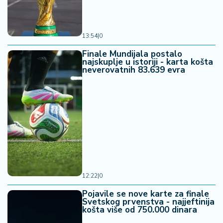
13:54
|
0
Finale Mundijala postalo
najskuplje u istoriji - karta košta
neverovatnih 83.639 evra
12:22
|
0
Pojavile se nove karte za finale
Svetskog prvenstva - najjeftinija
košta više od 750.000 dinara