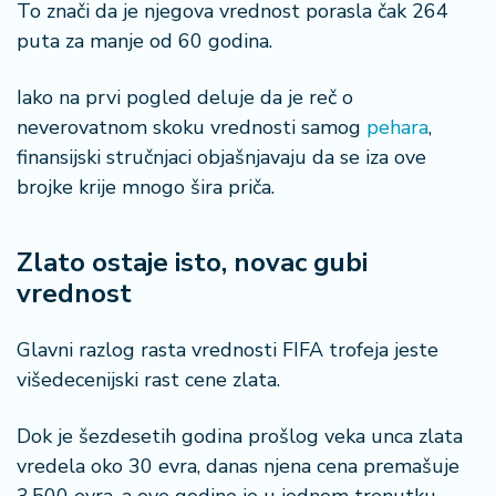
To znači da je njegova vrednost porasla čak 264
a
puta za manje od 60 godina.
Iako na prvi pogled deluje da je reč o
neverovatnom skoku vrednosti samog
pehara
,
finansijski stručnjaci objašnjavaju da se iza ove
brojke krije mnogo šira priča.
Zlato ostaje isto, novac gubi
vrednost
Glavni razlog rasta vrednosti FIFA trofeja jeste
višedecenijski rast cene zlata.
Dok je šezdesetih godina prošlog veka unca zlata
vredela oko 30 evra, danas njena cena premašuje