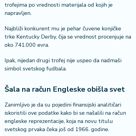
trofejima po vrednosti materijala od kojih je
napravljen.
Najbliži konkurent mu je pehar čuvene konjičke
trke Kentucky Derby, čija se vrednost procenjuje na
oko 741.000 evra.
Ipak, nijedan drugi trofej nije uspeo da nadmaši
simbol svetskog fudbala.
Šala na račun Engleske obišla svet
Zanimljivo je da su pojedini finansijski analitičari
iskoristili ove podatke kako bi se našalili na račun
engleske reprezentacije, koja na novu titulu
svetskog prvaka čeka još od 1966. godine.