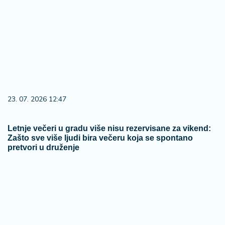
23. 07. 2026 12:47
Letnje večeri u gradu više nisu rezervisane za vikend:
Zašto sve više ljudi bira večeru koja se spontano
pretvori u druženje