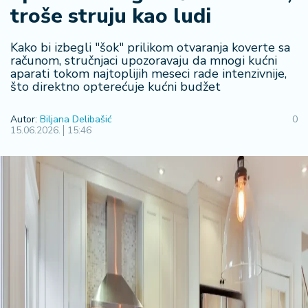
F
troše struju kao ludi
i
n
a
Kako bi izbegli "šok" prilikom otvaranja koverte sa
n
računom, stručnjaci upozoravaju da mnogi kućni
aparati tokom najtoplijih meseci rade intenzivnije,
si
što direktno opterećuje kućni budžet
j
e
i
Autor:
Biljana Delibašić
0
15.06.2026.
15:46
B
e
r
z
a
E
x
p
o
2
0