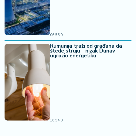
06:56
|
0
Rumunija traži od građana da
štede struju - nizak Dunav
ugrozio energetiku
16:54
|
0