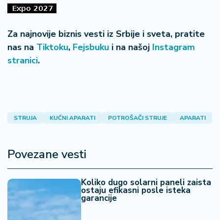
Za najnovije biznis vesti iz Srbije i sveta, pratite
nas na
Tiktoku
,
Fejsbuku
i na našoj
Instagram
stranici
.
STRUJA
KUĆNI APARATI
POTROŠAČI STRUJE
APARATI
Povezane vesti
Koliko dugo solarni paneli zaista
ostaju efikasni posle isteka
garancije