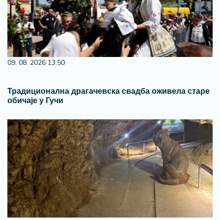
09. 08. 2026 13:50
Традиционална драгачевска свадба оживела старе
обичаје у Гучи