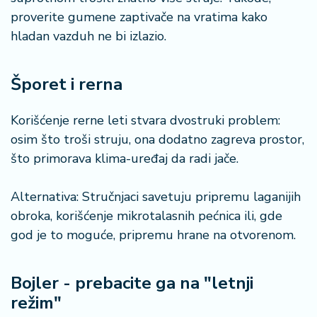
proverite gumene zaptivače na vratima kako
hladan vazduh ne bi izlazio.
Šporet i rerna
Korišćenje rerne leti stvara dvostruki problem:
osim što troši struju, ona dodatno zagreva prostor,
što primorava klima-uređaj da radi jače.
Alternativa: Stručnjaci savetuju pripremu laganijih
obroka, korišćenje mikrotalasnih pećnica ili, gde
god je to moguće, pripremu hrane na otvorenom.
Bojler - prebacite ga na "letnji
režim"