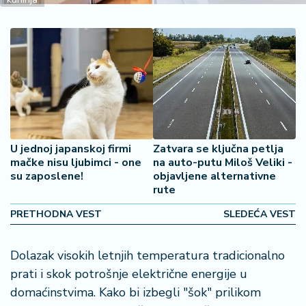
š
a
č
N
e
k
r
e
t
U jednoj japanskoj firmi
Zatvara se ključna petlja
n
mačke nisu ljubimci - one
na auto-putu Miloš Veliki -
i
su zaposlene!
objavljene alternativne
n
rute
e
PRETHODNA VEST
SLEDEĆA VEST
P
e
Dolazak visokih letnjih temperatura tradicionalno
n
prati i skok potrošnje električne energije u
zi
domaćinstvima. Kako bi izbegli "šok" prilikom
o