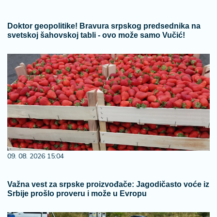
Doktor geopolitike! Bravura srpskog predsednika na
svetskoj šahovskoj tabli - ovo može samo Vučić!
09. 08. 2026 15:04
Važna vest za srpske proizvođače: Jagodičasto voće iz
Srbije prošlo proveru i može u Evropu