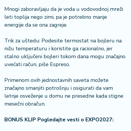
Mnogi zaboravljaju da je voda u vodovodnoj mreži
leti toplija nego zimi, pa je potrebno manje
energije da se ona zagreje.
Trik za uštedu: Podesite termostat na bojleru na
nižu temperaturu i koristite ga racionalno, jer
stalno uključeni bojleri tokom dana mogu značajno
uvećati račun, piše Espreso.
Primenom ovih jednostavnih saveta možete
značajno smanjiti potrošnju i osigurati da vam
letnje osveženje u domu ne presedne kada stigne
mesečni obračun.
BONUS KLIP Pogledajte vesti o EXPO2027: