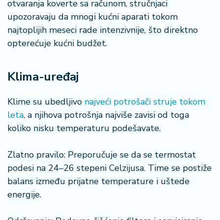
otvaranja koverte sa računom, stručnjaci
n
i
upozoravaju da mnogi kućni aparati tokom
s
najtoplijih meseci rade intenzivnije, što direktno
a
opterećuje kućni budžet.
n
i
Klima-uređaj
T
u
Klime su ubedljivo
najveći potrošači struje tokom
ri
leta
, a njihova potrošnja najviše zavisi od toga
z
a
koliko nisku temperaturu podešavate.
m
Zlatno pravilo: Preporučuje se da se termostat
K
podesi na 24–26 stepeni Celzijusa. Time se postiže
a
balans između prijatne temperature i uštede
ri
energije.
j
e
r