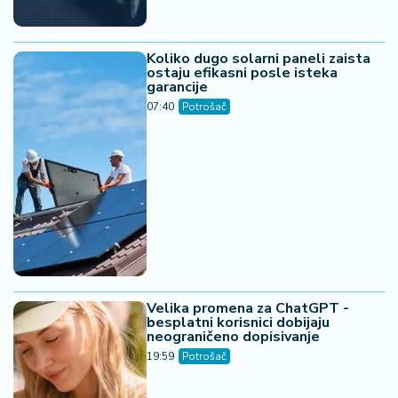
Koliko dugo solarni paneli zaista
ostaju efikasni posle isteka
garancije
07:40
Potrošač
Velika promena za ChatGPT -
besplatni korisnici dobijaju
neograničeno dopisivanje
19:59
Potrošač