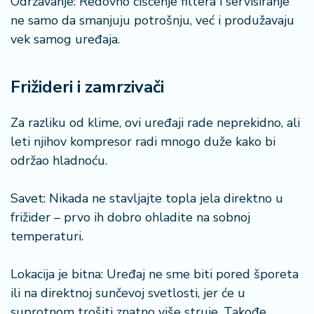
Održavanje: Redovno čišćenje filtera i servisiranje
a
ne samo da smanjuju potrošnju, već i produžavaju
vek samog uređaja.
Frižideri i zamrzivači
Za razliku od klime, ovi uređaji rade neprekidno, ali
leti njihov kompresor radi mnogo duže kako bi
održao hladnoću.
Savet: Nikada ne stavljajte topla jela direktno u
frižider – prvo ih dobro ohladite na sobnoj
temperaturi.
Lokacija je bitna: Uređaj ne sme biti pored šporeta
ili na direktnoj sunčevoj svetlosti, jer će u
suprotnom trošiti znatno više struje. Takođe,