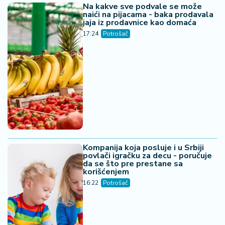
Na kakve sve podvale se može
naići na pijacama - baka prodavala
jaja iz prodavnice kao domaća
17:24
Potrošač
Kompanija koja posluje i u Srbiji
povlači igračku za decu - poručuje
da se što pre prestane sa
korišćenjem
16:22
Potrošač