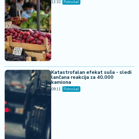
12:32
Potrošač
Katastrofalan efekat suša - sledi
lančana reakcija za 40.000
kamiona
09:11
Potrošač