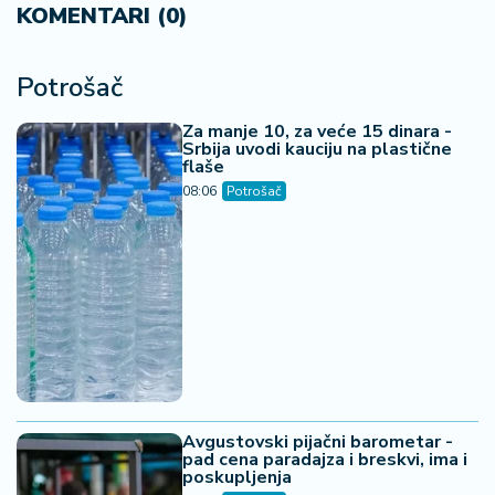
KOMENTARI (0)
Potrošač
Za manje 10, za veće 15 dinara -
Srbija uvodi kauciju na plastične
flaše
08:06
Potrošač
Avgustovski pijačni barometar -
pad cena paradajza i breskvi, ima i
poskupljenja