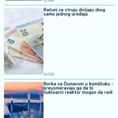
12:06
|
0
Računi za struju divljaju zbog
samo jednog uređaja
10:31
|
0
Borba sa Dunavom u komšiluku -
preusmeravaju ga da bi
nuklearni reaktor mogao da radi