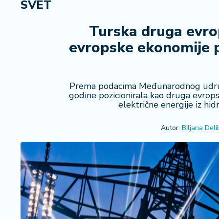
SVET
R
e
g
Turska druga evrop
i
evropske ekonomije p
o
n
S
Prema podacima Međunarodnog udruže
r
godine pozicionirala kao druga evrops
b
električne energije iz hi
ij
a
Autor:
Biljana Deli
S
v
e
t
F