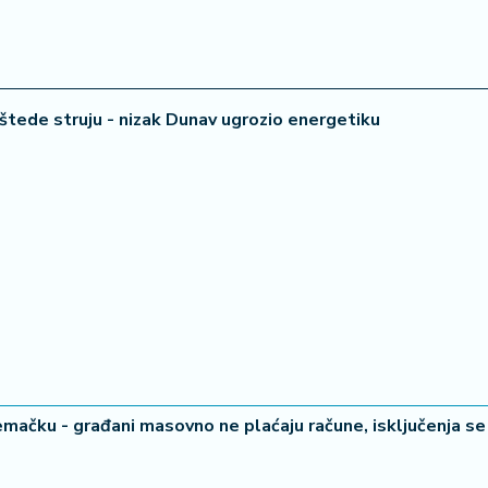
štede struju - nizak Dunav ugrozio energetiku
34 °
Lozni
čku - građani masovno ne plaćaju račune, isključenja se 