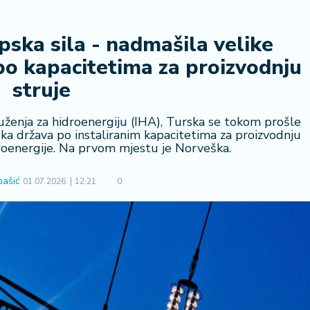
ska sila - nadmašila velike
o kapacitetima za proizvodnju
struje
nja za hidroenergiju (IHA), Turska se tokom prošle
ka država po instaliranim kapacitetima za proizvodnju
droenergije. Na prvom mjestu je Norveška.
bašić
01.07.2026.
12:21
0