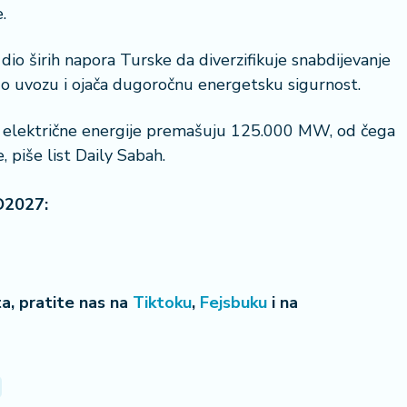
.
e dio širih napora Turske da diverzifikuje snabdijevanje
 o uvozu i ojača dugoročnu energetsku sigurnost.
ju električne energije premašuju 125.000 MW, od čega
, piše list Daily Sabah.
O2027:
eta, pratite nas na
Tiktoku
,
Fejsbuku
i na