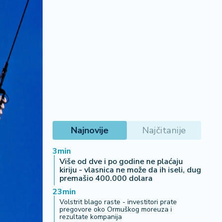
Najnovije
Najčitanije
3min
Više od dve i po godine ne plaćaju
kiriju - vlasnica ne može da ih iseli, dug
premašio 400.000 dolara
23min
Volstrit blago raste - investitori prate
pregovore oko Ormuškog moreuza i
rezultate kompanija