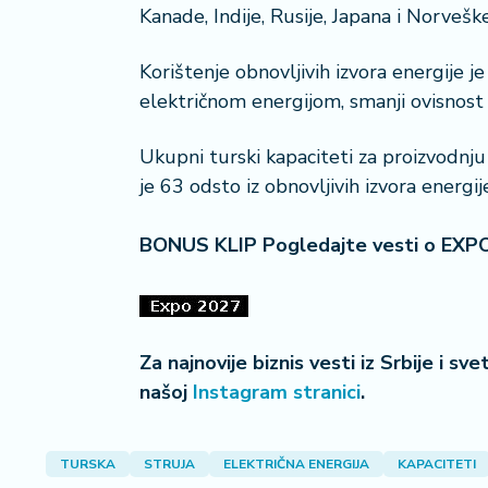
a
Kanade, Indije, Rusije, Japana i Norveške
č
Korištenje obnovljivih izvora energije j
N
električnom energijom, smanji ovisnost
e
k
Ukupni turski kapaciteti za proizvodn
r
je 63 odsto iz obnovljivih izvora energije
e
t
n
BONUS KLIP Pogledajte vesti o EXP
i
n
e
Za najnovije biznis vesti iz Srbije i sv
P
e
našoj
Instagram stranici
.
n
zi
o
TURSKA
STRUJA
ELEKTRIČNA ENERGIJA
KAPACITETI
n