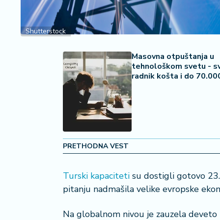
2
7
Shutterstock
B
iz
Masovna otpuštanja u
L
tehnološkom svetu - s
if
radnik košta i do 70.00
e
s
t
y
l
e
PRETHODNA VEST
P
o
Turski kapaciteti
su dostigli gotovo 2
t
pitanju nadmašila velike evropske ekono
r
o
Na globalnom nivou je zauzela deveto mj
š