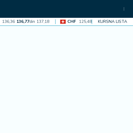
,36
136,77
din
137,18
CHF
125,48
125,86
din
KURSNA LISTA
126,23