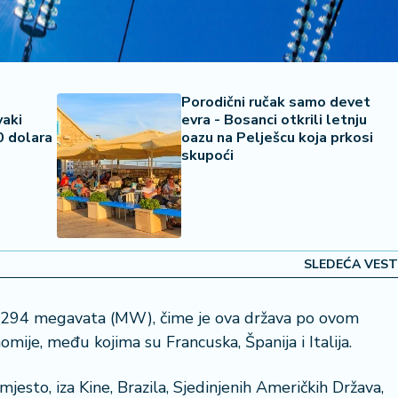
Porodični ručak samo devet
vaki
evra - Bosanci otkrili letnju
0 dolara
oazu na Pelješcu koja prkosi
skupoći
SLEDEĆA VEST
3.294 megavata (MW), čime je ova država po ovom
mije, među kojima su Francuska, Španija i Italija.
esto, iza Kine, Brazila, Sjedinjenih Američkih Država,