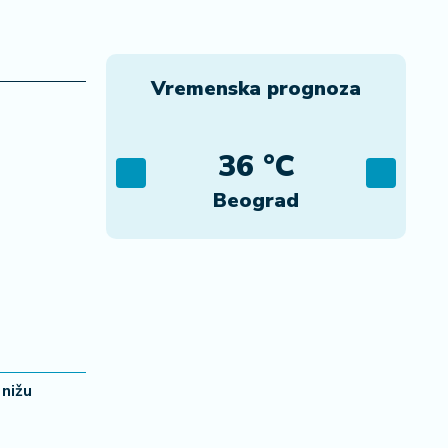
Vremenska prognoza
C
36 °C
ca
Beograd
nižu