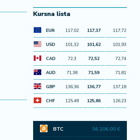
Kursna lista
EUR
117,02
117,37
117,72
USD
101,32
101,62
101,93
CAD
72,3
72,52
72,74
AUD
71,38
71,59
71,81
GBP
136,36
136,77
137,18
CHF
125,48
125,86
126,23
BTC
56.206,00 €