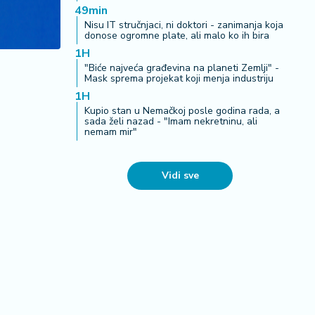
49min
Nisu IT stručnjaci, ni doktori - zanimanja koja
donose ogromne plate, ali malo ko ih bira
1H
"Biće najveća građevina na planeti Zemlji" -
Mask sprema projekat koji menja industriju
1H
Kupio stan u Nemačkoj posle godina rada, a
sada želi nazad - "Imam nekretninu, ali
nemam mir"
Vidi sve