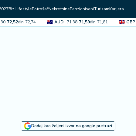
2027
Biz Lifestyle
Potrošač
Nekretnine
Penzionisani
Turizam
Karijera
2,52
din
72,74
AUD
71,38
71,59
din
71,81
GBP
136
Dodaj kao željeni izvor na google pretrazi