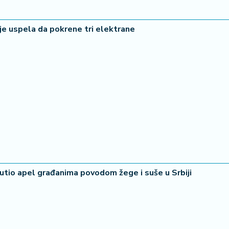
je uspela da pokrene tri elektrane
putio apel građanima povodom žege i suše u Srbiji