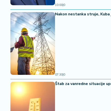
10:00
|
0
Nakon nestanka struje, Kuba 
07:30
|
0
Štab za vanredne situacije u