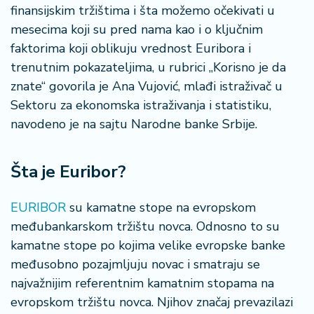
n
finansijskim tržištima i šta možemo očekivati u
i
mesecima koji su pred nama kao i o ključnim
s
faktorima koji oblikuju vrednost Euribora i
a
trenutnim pokazateljima, u rubrici „Korisno je da
n
i
znate“ govorila je Ana Vujović, mlađi istraživač u
Sektoru za ekonomska istraživanja i statistiku,
T
navodeno je na sajtu Narodne banke Srbije.
u
ri
z
Šta je Euribor?
a
m
EURIBOR
su kamatne stope na evropskom
međubankarskom tržištu novca. Odnosno to su
K
kamatne stope po kojima velike evropske banke
a
ri
međusobno pozajmljuju novac i smatraju se
j
najvažnijim referentnim kamatnim stopama na
e
evropskom tržištu novca. Njihov značaj prevazilazi
r