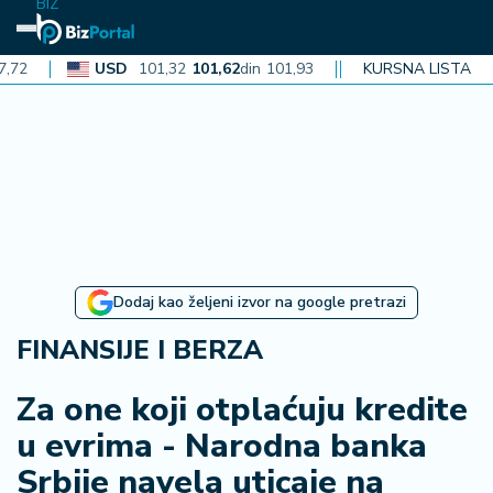
BIZ
USD
101,32
101,62
din
101,93
CAD
KURSNA LISTA
72,30
72,52
din
7
N
aj
n
o
vi
je
B
Dodaj kao željeni izvor na google pretrazi
iz
i
FINANSIJE I BERZA
n
f
Za one koji otplaćuju kredite
o
u evrima - Narodna banka
Srbije navela uticaje na