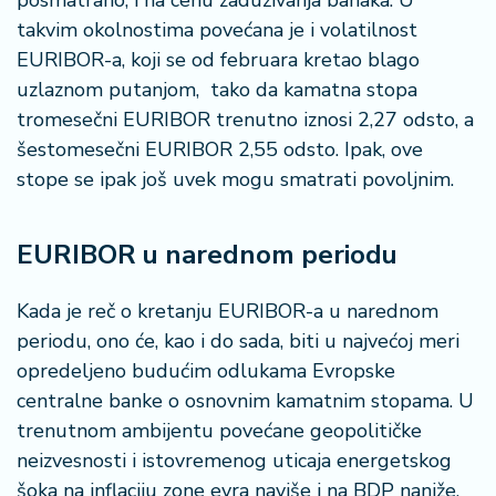
posmatrano, i na cenu zaduživanja banaka. U
takvim okolnostima povećana je i volatilnost
EURIBOR-a, koji se od februara kretao blago
uzlaznom putanjom, tako da kamatna stopa
tromesečni EURIBOR trenutno iznosi 2,27 odsto, a
šestomesečni EURIBOR 2,55 odsto. Ipak, ove
stope se ipak još uvek mogu smatrati povoljnim.
EURIBOR u narednom periodu
Kada je reč o kretanju EURIBOR-a u narednom
periodu, ono će, kao i do sada, biti u najvećoj meri
opredeljeno budućim odlukama Evropske
centralne banke o osnovnim kamatnim stopama. U
trenutnom ambijentu povećane geopolitičke
neizvesnosti i istovremenog uticaja energetskog
šoka na inflaciju zone evra naviše i na BDP naniže,