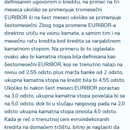
definisanim ugovorom o kreditu, na primer na tri
meseca ukoliko se primenjuje tromesečni
EURIBOR ili na šest meseci ukoliko se primenjuje
šestomesečni. Zbog toga promene EURIBOR-a
direktno utiču na visinu kamate, a samim tim i na
mesečnu ratu kredita kod kredita sa varijabilnom
kamatnom stopom. Na primeru bi to izgledalo
ovako: ako bi kamatna stopa bila definisana kao
šestomesečni EURIBOR, koji se trenutno nalazi na
nivou od 2,55 odsto plus marža banke od 2 odsto,
ukupna kamatna stopa na kredit bila bi 4,55 odsto.
Ukoliko bi nakon šest meseci EURIBOR porastao
na 3,0 odsto, ukupna kamatna stopa povećala bi se
na 5,0 odsto, dok bi u slučaju njegovog pada na 2,0
odsto ukupna kamatna stopa iznosila 4,0 odsto.
Kada je reč o trenutnoj ceni evroindeksiranih
kredita na domaćem tržištu, bitno je naglasiti da