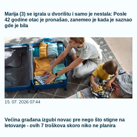
Marija (3) se igrala u dvorištu i samo je nestala: Posle
42 godine otac je pronašao, zanemeo je kada je saznao
gde je bila
15. 07. 2026 07:44
Većina građana izgubi novac pre nego što stigne na
letovanje - ovih 7 troškova skoro niko ne planira