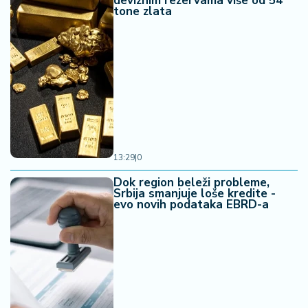
deviznim rezervama više od 54
tone zlata
13:29
|
0
Dok region beleži probleme,
Srbija smanjuje loše kredite -
evo novih podataka EBRD-a