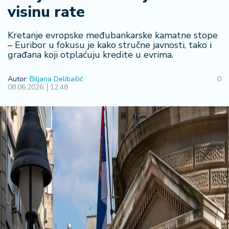
F
visinu rate
i
n
a
Kretanje evropske međubankarske kamatne stope
n
– Euribor u fokusu je kako stručne javnosti, tako i
građana koji otplaćuju kredite u evrima.
s
ij
e
Autor:
Biljana Delibašić
0
08.06.2026.
12:48
i
B
e
r
z
a
E
x
p
o
2
0