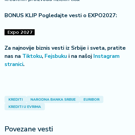
BONUS KLIP Pogledajte vesti o EXPO2027:
Za najnovije biznis vesti iz Srbije i sveta, pratite
nas na
Tiktoku
,
Fejsbuku
i na našoj
Instagram
stranici
.
KREDITI
NARODNA BANKA SRBIJE
EURIBOR
KREDITI U EVRIMA
Povezane vesti