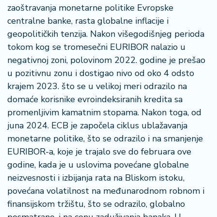
zaoštravanja monetarne politike Evropske
centralne banke, rasta globalne inflacije i
geopolitičkih tenzija. Nakon višegodišnjeg perioda
tokom kog se tromesečni EURIBOR nalazio u
negativnoj zoni, polovinom 2022. godine je prešao
u pozitivnu zonu i dostigao nivo od oko 4 odsto
krajem 2023. što se u velikoj meri odrazilo na
domaće korisnike evroindeksiranih kredita sa
promenljivim kamatnim stopama. Nakon toga, od
juna 2024. ECB je započela ciklus ublažavanja
monetarne politike, što se odrazilo i na smanjenje
EURIBOR-a, koje je trajalo sve do februara ove
godine, kada je u uslovima povećane globalne
neizvesnosti i izbijanja rata na Bliskom istoku,
povećana volatilnost na međunarodnom robnom i
finansijskom tržištu, što se odrazilo, globalno