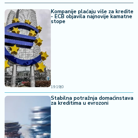
Kompanije plaćaju više za kredite
- ECB objavila najnovije kamatne
stope
19:19
|
0
Stabilna potražnja domaćinstava
za kreditima u evrozoni