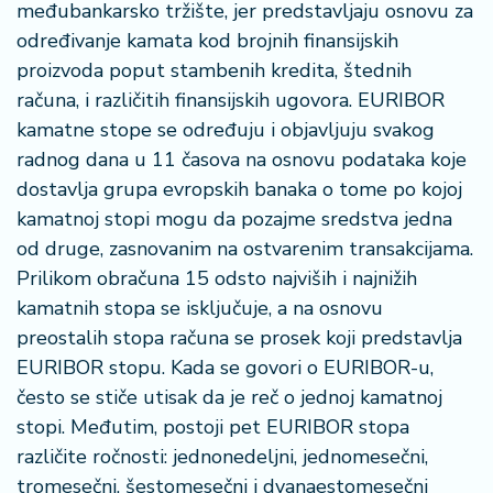
međubankarsko tržište, jer predstavljaju osnovu za
a
određivanje kamata kod brojnih finansijskih
proizvoda poput stambenih kredita, štednih
računa, i različitih finansijskih ugovora. EURIBOR
kamatne stope se određuju i objavljuju svakog
radnog dana u 11 časova na osnovu podataka koje
dostavlja grupa evropskih banaka o tome po kojoj
kamatnoj stopi mogu da pozajme sredstva jedna
od druge, zasnovanim na ostvarenim transakcijama.
Prilikom obračuna 15 odsto najviših i najnižih
kamatnih stopa se isključuje, a na osnovu
preostalih stopa računa se prosek koji predstavlja
EURIBOR stopu. Kada se govori o EURIBOR-u,
često se stiče utisak da je reč o jednoj kamatnoj
stopi. Međutim, postoji pet EURIBOR stopa
različite ročnosti: jednonedeljni, jednomesečni,
tromesečni, šestomesečni i dvanaestomesečni