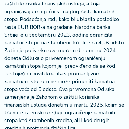
zaštiti korisnika finansijskih usluga, a koja
ograničavaju mogućnost naglog rasta kamatnih
stopa. Podsećanja radi, kako bi ublažila posledice
rasta EURIBOR-a na građane, Narodna banka
Srbije je u septembru 2023. godine ograničila
kamatne stope na stambene kredite na 4,08 odsto.
Zatim je po isteku ove mere, u decembru 2024.
doneta Odluka o privremenom ograničenju
kamatnih stopa kojom je predviđeno da se kod
postojećih i novih kredita s promenljivom
kamatnom stopom ne može primeniti kamatna
stopa veća od 5 odsto. Ova privremena Odluka
zamenjena je Zakonom o zaštiti korisnika
finansijskih usluga donetim u martu 2025. kojim se
trajno i sistemski uređuje ograničenje kamatnih
stopa kod stambenih kredita, ali i kod drugih
kreditnih proizvoda fizičkih lica.