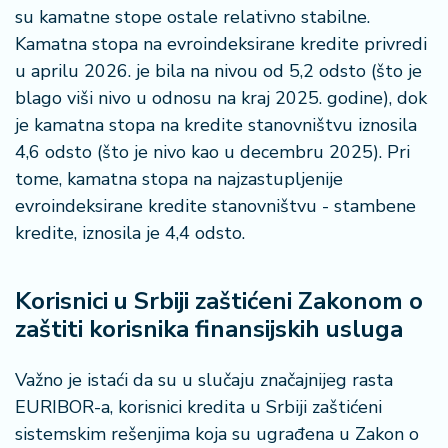
su kamatne stope ostale relativno stabilne.
Kamatna stopa na evroindeksirane kredite privredi
u aprilu 2026. je bila na nivou od 5,2 odsto (što je
blago viši nivo u odnosu na kraj 2025. godine), dok
je kamatna stopa na kredite stanovništvu iznosila
4,6 odsto (što je nivo kao u decembru 2025). Pri
tome, kamatna stopa na najzastupljenije
evroindeksirane kredite stanovništvu - stambene
kredite, iznosila je 4,4 odsto.
Korisnici u Srbiji zaštićeni Zakonom o
zaštiti korisnika finansijskih usluga
Važno je istaći da su u slučaju značajnijeg rasta
EURIBOR-a, korisnici kredita u Srbiji zaštićeni
sistemskim rešenjima koja su ugrađena u Zakon o