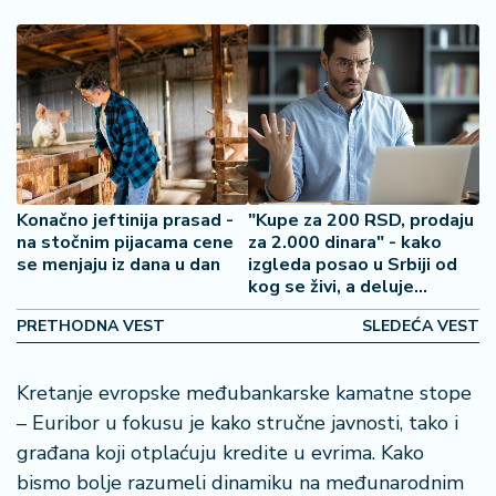
š
a
č
N
e
k
r
e
Konačno jeftinija prasad -
"Kupe za 200 RSD, prodaju
t
na stočnim pijacama cene
za 2.000 dinara" - kako
n
se menjaju iz dana u dan
izgleda posao u Srbiji od
i
kog se živi, a deluje
n
neprimetno
e
PRETHODNA VEST
SLEDEĆA VEST
P
Kretanje evropske međubankarske kamatne stope
e
– Euribor u fokusu je kako stručne javnosti, tako i
n
građana koji otplaćuju kredite u evrima. Kako
zi
o
bismo bolje razumeli dinamiku na međunarodnim