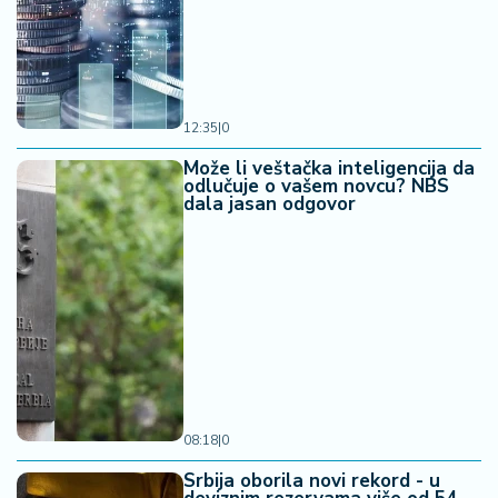
12:35
|
0
Može li veštačka inteligencija da
odlučuje o vašem novcu? NBS
dala jasan odgovor
08:18
|
0
Srbija oborila novi rekord - u