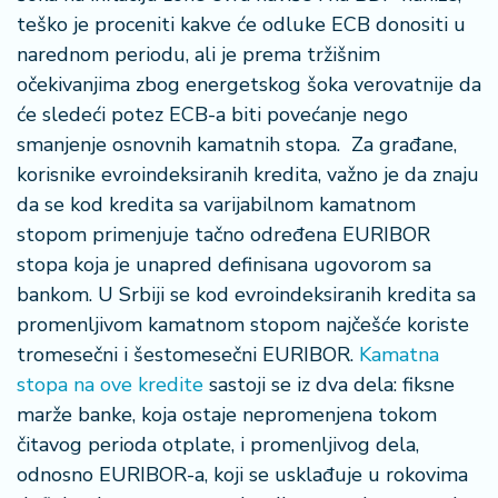
teško je proceniti kakve će odluke ECB donositi u
narednom periodu, ali je prema tržišnim
očekivanjima zbog energetskog šoka verovatnije da
će sledeći potez ECB-a biti povećanje nego
smanjenje osnovnih kamatnih stopa. Za građane,
korisnike evroindeksiranih kredita, važno je da znaju
da se kod kredita sa varijabilnom kamatnom
stopom primenjuje tačno određena EURIBOR
stopa koja je unapred definisana ugovorom sa
bankom. U Srbiji se kod evroindeksiranih kredita sa
promenljivom kamatnom stopom najčešće koriste
tromesečni i šestomesečni EURIBOR.
Kamatna
stopa na ove kredite
sastoji se iz dva dela: fiksne
marže banke, koja ostaje nepromenjena tokom
čitavog perioda otplate, i promenljivog dela,
odnosno EURIBOR-a, koji se usklađuje u rokovima