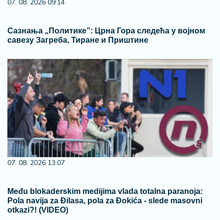
07. 08. 2026 09:14
Сазнања „Политике”: Црна Гора следећа у војном
савезу Загреба, Тиране и Приштине
07. 08. 2026 13:07
Među blokaderskim medijima vlada totalna paranoja:
Pola navija za Đilasa, pola za Đokića - slede masovni
otkazi?! (VIDEO)