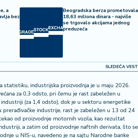
e, a
Beogradska berza prometovala
avlja bez
18,63 miliona dinara - najviše
se trgovalo akcijama jednog
preduzeća
SLEDEĆA VEST
tatistiku, industrijska proizvodnja je u maju 2026.
ćana za 0,3 odsto, pri čemu je rast zabeležen u
 industriji (za 1,4 odsto), dok je u sektoru energetike
u prerađivačke industrije, rast je zabeležen u 13 od 24
otekao od proizvodnje motornih vozila, kao rezultat
ustriji, a zatim od proizvodnje naftnih derivata, što se
vodnje u NIS-u, navedeno je na sajtu Narodne banke