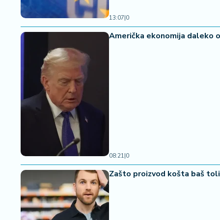
13:07
|
0
Američka ekonomija daleko od 
08:21
|
0
Zašto proizvod košta baš tol