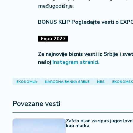
a
međugodišnje.
BONUS KLIP Pogledajte vesti o EXP
Za najnovije biznis vesti iz Srbije i sv
našoj
Instagram stranici
.
EKONOMIJA
NARODNA BANKA SRBIJE
NBS
EKONOMSK
Povezane vesti
Zašto plan za spas jugoslove
kao marka