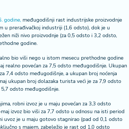
. godine,
međugodišnji rast industrijske proizvodnje
m u prerađivačkoj industriji (1,6 odsto), dok je u
en niži nivo proizvodnje (za 0,5 odsto i 3,2 odsto,
rethodne godine.
ealno bio viši nego u istom mesecu prethodne godine
–maj realno povećan za 7,5 odsto međugodišnje. Ukupan
i za 7,4 odsto međugodišnje, a ukupan broj noćenja
maj ukupan broj dolazaka turista veći je za 7,9 odsto
a 5,7 odsto međugodišnje.
jima, robni izvoz je u maju povećan za 3,3 odsto
aj izvoz bio viši za 7,7 odsto u odnosu na isti period
i uvoz je u maju gotovo stagnirao (pad od 0,1 odsto
ključno s majem, zabeležio je rast od 1,0 odsto