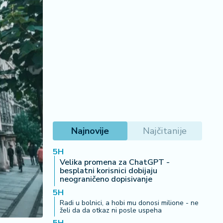
Najnovije
Najčitanije
5H
Velika promena za ChatGPT -
besplatni korisnici dobijaju
neograničeno dopisivanje
5H
Radi u bolnici, a hobi mu donosi milione - ne
želi da da otkaz ni posle uspeha