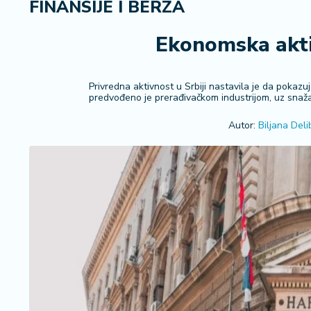
FINANSIJE I BERZA
i
n
a
Ekonomska aktiv
n
s
ij
Privredna aktivnost u Srbiji nastavila je da pokaz
e
predvođeno je prerađivačkom industrijom, uz snaža
i
Autor:
Biljana Deli
B
e
r
z
a
E
x
p
o
2
0