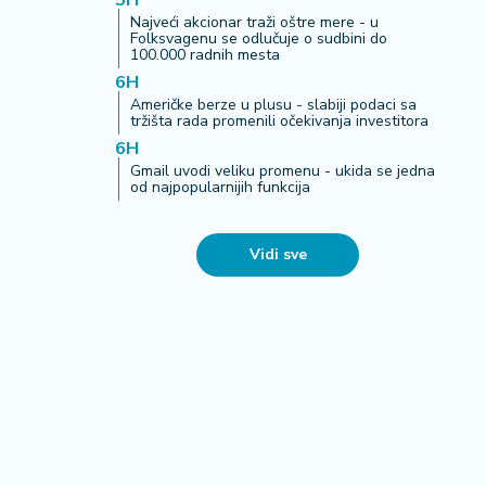
5H
Najveći akcionar traži oštre mere - u
Folksvagenu se odlučuje o sudbini do
100.000 radnih mesta
6H
Američke berze u plusu - slabiji podaci sa
tržišta rada promenili očekivanja investitora
6H
Gmail uvodi veliku promenu - ukida se jedna
od najpopularnijih funkcija
Vidi sve