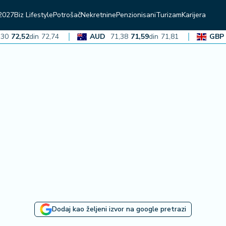
2027
Biz Lifestyle
Potrošač
Nekretnine
Penzionisani
Turizam
Karijera
2,52
din
72,74
AUD
71,38
71,59
din
71,81
GBP
136
Dodaj kao željeni izvor na google pretrazi