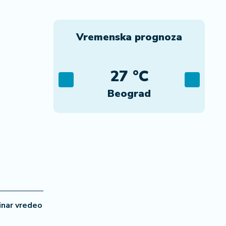
Vremenska prognoza
C
27 °C
ca
Beograd
inar vredeo