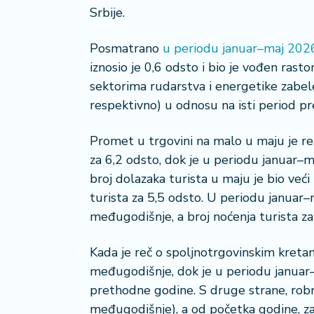
n
Srbije.
i
s
a
Posmatrano
u periodu januar–maj 2026
n
iznosio je 0,6 odsto i bio je vođen rasto
i
sektorima rudarstva i energetike zabelež
respektivno) u odnosu na isti period p
T
u
Promet u trgovini na malo u maju je r
ri
z
za 6,2 odsto, dok je u periodu januar
a
broj dolazaka turista u maju je bio već
m
turista za 5,5 odsto. U periodu januar–
međugodišnje, a broj noćenja turista z
K
a
Kada je reč o spoljnotrgovinskim kretan
ri
j
međugodišnje, dok je u periodu januar–m
e
prethodne godine. S druge strane, robn
r
međugodišnje), a od početka godine, za