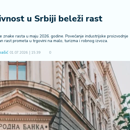
nost u Srbiji beleži rast
uje znake rasta u maju 2026. godine. Povećanje industrijske proizvodnje
n rast prometa u trgovini na malo, turizma i robnog izvoza.
bašić
01.07.2026.
15:39
0