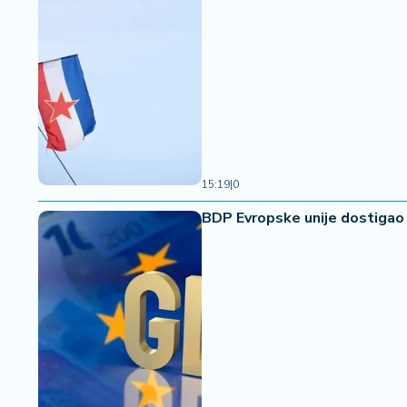
15:19
|
0
BDP Evropske unije dostigao 