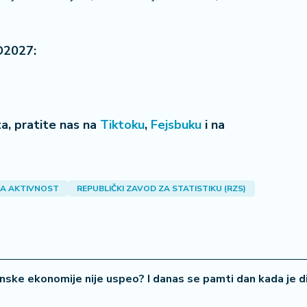
O2027:
22 °
eta, pratite nas na
Tiktoku
,
Fejsbuku
i na
Lozni
A AKTIVNOST
REPUBLIČKI ZAVOD ZA STATISTIKU (RZS)
nske ekonomije nije uspeo? I danas se pamti dan kada je d