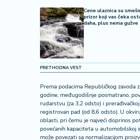
a
Cene ulaznica su smešn
č
prizor koji vas čeka ost
daha, plus nema gužve
N
e
k
r
e
t
PRETHODNA VEST
n
i
n
Prema podacima Republičkog zavoda za s
e
godine, međugodišnje posmatrano, pove
rudarstvu (za 3,2 odsto) i prerađivačkoj
P
registrovan pad (od 8,6 odsto). U okvir
e
n
oblasti, pri čemu je najveći doprinos p
zi
povećanih kapaciteta u automobilskoj ind
o
može povezati sa normalizacijom proiz