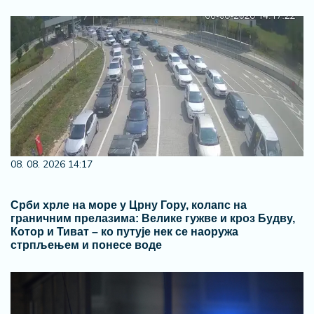
08. 08. 2026 14:17
Срби хрле на море у Црну Гору, колапс на
граничним прелазима: Велике гужве и кроз Будву,
Котор и Тиват – ко путује нек се наоружа
стрпљењем и понесе воде