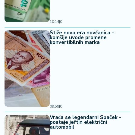
10:14
|
0
Stiže nova era novčanica -
komšije uvode promene
konvertibilnih marka
09:59
|
0
Vraća se legendarni Spaček -
postaje jeftin električni
automobil