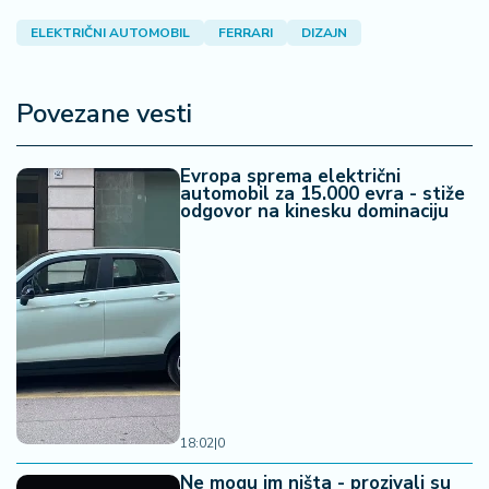
ELEKTRIČNI AUTOMOBIL
FERRARI
DIZAJN
Povezane vesti
Evropa sprema električni
automobil za 15.000 evra - stiže
odgovor na kinesku dominaciju
18:02
|
0
Ne mogu im ništa - prozivali su