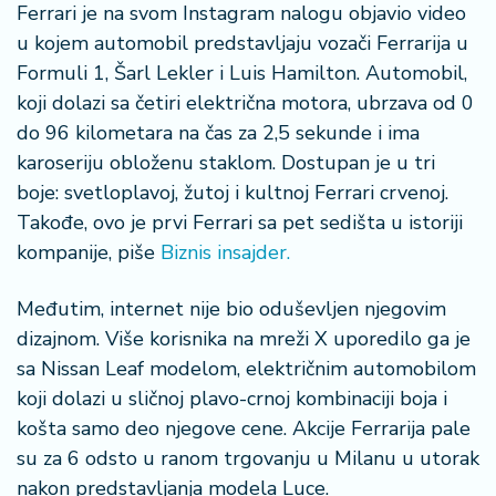
o
Ferrari je na svom Instagram nalogu objavio video
n
u kojem automobil predstavljaju vozači Ferrarija u
i
Formuli 1, Šarl Lekler i Luis Hamilton. Automobil,
s
koji dolazi sa četiri električna motora, ubrzava od 0
a
n
do 96 kilometara na čas za 2,5 sekunde i ima
i
karoseriju obloženu staklom. Dostupan je u tri
boje: svetloplavoj, žutoj i kultnoj Ferrari crvenoj.
T
Takođe, ovo je prvi Ferrari sa pet sedišta u istoriji
u
kompanije, piše
Biznis insajder.
ri
z
Međutim, internet nije bio oduševljen njegovim
a
m
dizajnom. Više korisnika na mreži X uporedilo ga je
sa Nissan Leaf modelom, električnim automobilom
K
koji dolazi u sličnoj plavo-crnoj kombinaciji boja i
a
košta samo deo njegove cene. Akcije Ferrarija pale
ri
su za 6 odsto u ranom trgovanju u Milanu u utorak
j
nakon predstavljanja modela Luce.
e