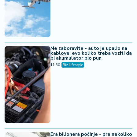
Ne zaboravite - auto je upalio na
kablove, evo koliko treba voziti da
bi akumulator bio pun
11:50
Biz Lifestyle
Era bilionera počinje - pre nekoliko