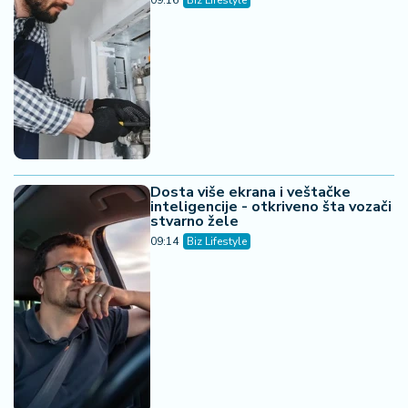
09:16
Biz Lifestyle
Dosta više ekrana i veštačke
inteligencije - otkriveno šta vozači
stvarno žele
09:14
Biz Lifestyle