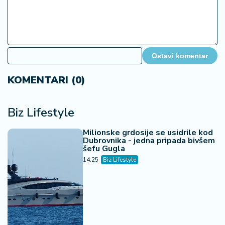
Ostavi komentar
KOMENTARI (0)
Biz Lifestyle
Milionske grdosije se usidrile kod
Dubrovnika - jedna pripada bivšem
šefu Gugla
14:25
Biz Lifestyle