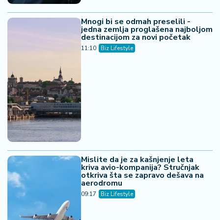
Mnogi bi se odmah preselili -
jedna zemlja proglašena najboljom
destinacijom za novi početak
11:10
Biz Lifestyle
Mislite da je za kašnjenje leta
kriva avio-kompanija? Stručnjak
otkriva šta se zapravo dešava na
aerodromu
09:17
Biz Lifestyle