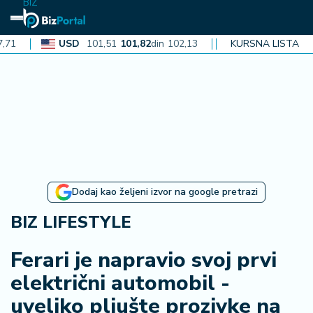
BIZ
USD
101,51
101,82
din
102,13
CAD
KURSNA LISTA
72,40
72,62
din
7
N
aj
n
o
vi
je
B
Dodaj kao željeni izvor na google pretrazi
iz
i
BIZ LIFESTYLE
n
f
Ferari je napravio svoj prvi
o
električni automobil -
uveliko pljušte prozivke na