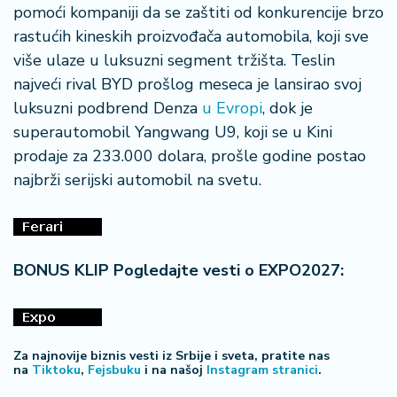
pomoći kompaniji da se zaštiti od konkurencije brzo
rastućih kineskih proizvođača automobila, koji sve
više ulaze u luksuzni segment tržišta. Teslin
najveći rival BYD prošlog meseca je lansirao svoj
luksuzni podbrend Denza
u Evropi
, dok je
superautomobil Yangwang U9, koji se u Kini
prodaje za 233.000 dolara, prošle godine postao
najbrži serijski automobil na svetu.
BONUS KLIP Pogledajte vesti o EXPO2027:
Za najnovije biznis vesti iz Srbije i sveta, pratite nas
na
Tiktoku
,
Fejsbuku
i na našoj
Instagram stranici
.