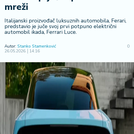
F
mreži
i
n
a
Italijanski proizvođač luksuznih automobila, Ferari,
n
predstavio je juče svoj prvi potpuno električni
automobil ikada, Ferrari Luce.
si
j
e
Autor:
Stanko Stamenković
0
26.05.2026.
14:16
i
B
e
r
z
a
E
x
p
o
2
0