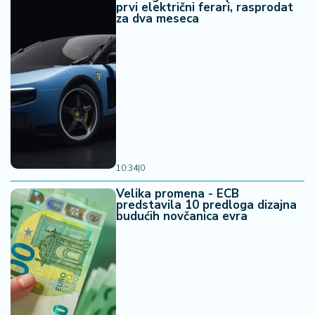
prvi električni ferari, rasprodat
za dva meseca
10:34
|
0
Velika promena - ECB
predstavila 10 predloga dizajna
budućih novčanica evra