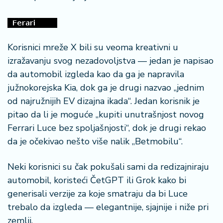
r
a
Korisnici mreže X bili su veoma kreativni u
izražavanju svog nezadovoljstva — jedan je napisao
da automobil izgleda kao da ga je napravila
južnokorejska Kia, dok ga je drugi nazvao „jednim
od najružnijih EV dizajna ikada“. Jedan korisnik je
pitao da li je moguće „kupiti unutrašnjost novog
Ferrari Luce bez spoljašnjosti“, dok je drugi rekao
da je očekivao nešto više nalik „Betmobilu“.
Neki korisnici su čak pokušali sami da redizajniraju
automobil, koristeći ČetGPT ili Grok kako bi
generisali verzije za koje smatraju da bi Luce
trebalo da izgleda — elegantnije, sjajnije i niže pri
zemlji.