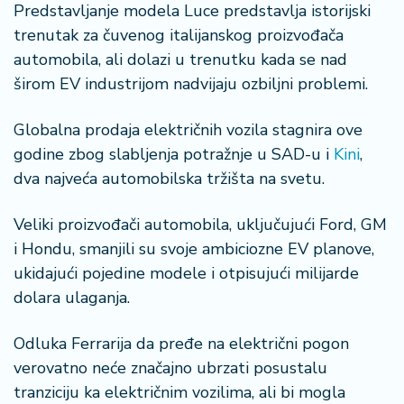
Predstavljanje modela Luce predstavlja istorijski
trenutak za čuvenog italijanskog proizvođača
automobila, ali dolazi u trenutku kada se nad
širom EV industrijom nadvijaju ozbiljni problemi.
Globalna prodaja električnih vozila stagnira ove
godine zbog slabljenja potražnje u SAD-u i
Kini
,
dva najveća automobilska tržišta na svetu.
Veliki proizvođači automobila, uključujući Ford, GM
i Hondu, smanjili su svoje ambiciozne EV planove,
ukidajući pojedine modele i otpisujući milijarde
dolara ulaganja.
Odluka Ferrarija da pređe na električni pogon
verovatno neće značajno ubrzati posustalu
tranziciju ka električnim vozilima, ali bi mogla