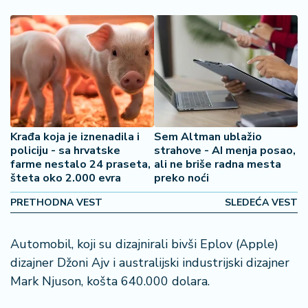
o
š
a
č
N
e
k
r
Krađa koja je iznenadila i
Sem Altman ublažio
e
policiju - sa hrvatske
strahove - AI menja posao,
t
farme nestalo 24 praseta,
ali ne briše radna mesta
n
šteta oko 2.000 evra
preko noći
i
n
PRETHODNA VEST
SLEDEĆA VEST
e
Automobil, koji su dizajnirali bivši Eplov (Apple)
P
dizajner Džoni Ajv i australijski industrijski dizajner
e
Mark Njuson, košta 640.000 dolara.
n
zi