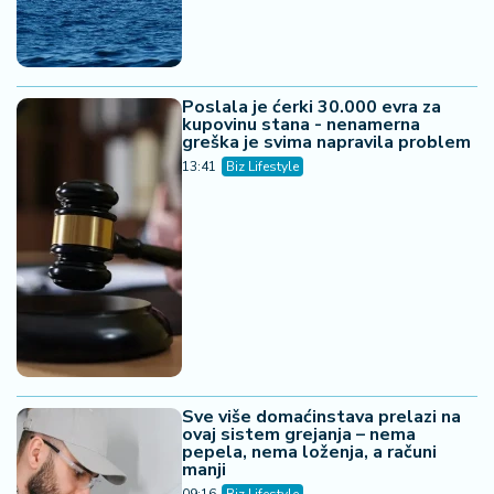
Poslala je ćerki 30.000 evra za
kupovinu stana - nenamerna
greška je svima napravila problem
13:41
Biz Lifestyle
Sve više domaćinstava prelazi na
ovaj sistem grejanja – nema
pepela, nema loženja, a računi
manji