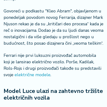
Govoreći u podkastu "Kleo Abram", objavljenom u
ponedeljak povodom novog Ferrarija, dizajner Mark
Njuson rekao je da su „kritičari deo procesa“ kada je
reč o inovacijama. Dodao je da su ljudi danas veoma
nostalgični i da više gledaju u prošlost nego u
budućnost, što posao dizajnera čini „veoma teškim“.
Ferrari nije prvi luksuzni proizvođač automobila
koji je lansirao električno vozilo. Porše, Kadilak,
Rols-Rojs i drugi proizvođači takođe su predstavili
svoje
električne modele
.
Model Luce ulazi na zahtevno tržište
električnih vozila