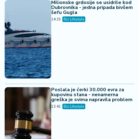
Milionske grdosije se usidrile kod
Dubrovnika - jedna pripada bivšem
šefu Gugla
14:25
Biz Lifestyle
Poslala je ćerki 30.000 evra za
kupovinu stana - nenamerna
greška je svima napravila problem
13:41
Biz Lifestyle