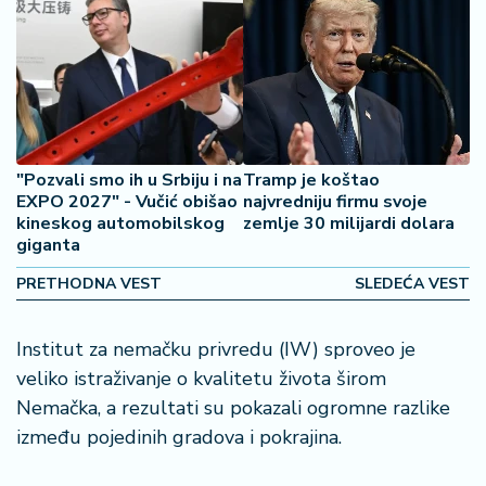
o
š
a
č
N
e
k
"Pozvali smo ih u Srbiju i na
Tramp je koštao
r
EXPO 2027" - Vučić obišao
najvredniju firmu svoje
kineskog automobilskog
zemlje 30 milijardi dolara
e
giganta
t
n
PRETHODNA VEST
SLEDEĆA VEST
i
n
e
Institut za nemačku privredu (IW) sproveo je
veliko istraživanje o kvalitetu života širom
P
Nemačka, a rezultati su pokazali ogromne razlike
e
između pojedinih gradova i pokrajina.
n
zi