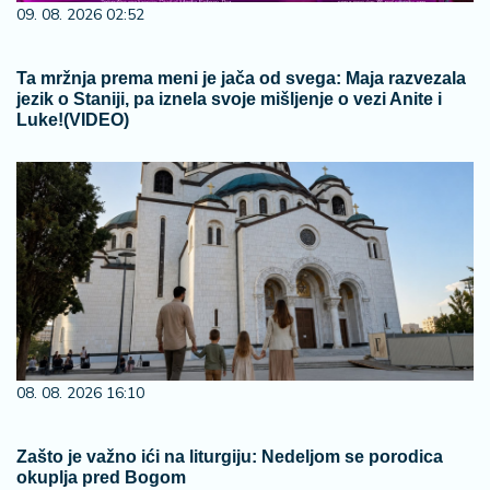
09. 08. 2026 02:52
Ta mržnja prema meni je jača od svega: Maja razvezala
jezik o Staniji, pa iznela svoje mišljenje o vezi Anite i
Luke!(VIDEO)
08. 08. 2026 16:10
Zašto je važno ići na liturgiju: Nedeljom se porodica
okuplja pred Bogom