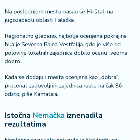
r
Na poslednjem mestu našao se Hirštal, na
a
jugozapadu oblasti Falačka.
Regionalno gledano, najbolje ocenjena pokrajina
bila je Severna Rajna-Vestfalija, gde je više od
polovine lokalnih zajednica dobilo ocenu „veoma
dobro“.
Kada se dodaju i mesta ocenjena kao „dobra“,
procenat zadovoljnih zajednica raste na čak 86
odsto, piše Kamatica.
Istočna
Nemačka
iznenadila
rezultatima