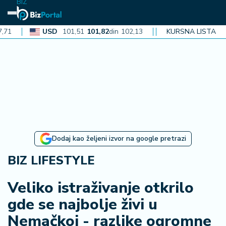
BIZ
USD
101,51
101,82
din
102,13
CAD
72,40
KURSNA LISTA
72,62
din
72,
N
aj
n
o
vi
je
B
Dodaj kao željeni izvor na google pretrazi
iz
i
BIZ LIFESTYLE
n
f
Veliko istraživanje otkrilo
o
gde se najbolje živi u
Nemačkoj - razlike ogromne