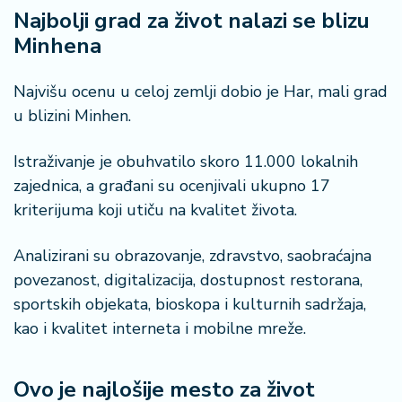
o
Najbolji grad za život nalazi se blizu
n
Minhena
i
s
a
Najvišu ocenu u celoj zemlji dobio je Har, mali grad
n
u blizini Minhen.
i
Istraživanje je obuhvatilo skoro 11.000 lokalnih
T
zajednica, a građani su ocenjivali ukupno 17
u
kriterijuma koji utiču na kvalitet života.
ri
z
a
Analizirani su obrazovanje, zdravstvo, saobraćajna
m
povezanost, digitalizacija, dostupnost restorana,
sportskih objekata, bioskopa i kulturnih sadržaja,
K
kao i kvalitet interneta i mobilne mreže.
a
ri
j
Ovo je najlošije mesto za život
e