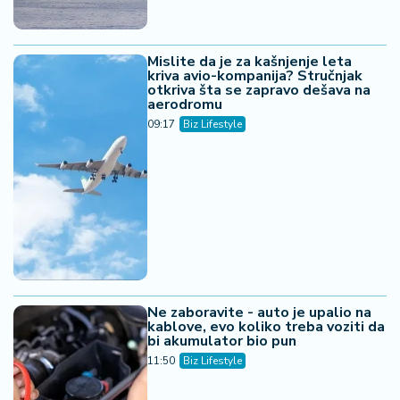
Mislite da je za kašnjenje leta
kriva avio-kompanija? Stručnjak
otkriva šta se zapravo dešava na
aerodromu
09:17
Biz Lifestyle
Ne zaboravite - auto je upalio na
kablove, evo koliko treba voziti da
bi akumulator bio pun
11:50
Biz Lifestyle