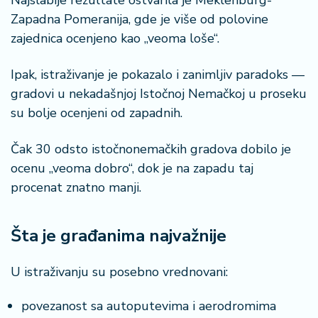
Najslabije rezultate ostvarila je Meklenburg-
Zapadna Pomeranija, gde je više od polovine
zajednica ocenjeno kao „veoma loše“.
Ipak, istraživanje je pokazalo i zanimljiv paradoks —
gradovi u nekadašnjoj Istočnoj Nemačkoj u proseku
su bolje ocenjeni od zapadnih.
Čak 30 odsto istočnonemačkih gradova dobilo je
ocenu „veoma dobro“, dok je na zapadu taj
procenat znatno manji.
Šta je građanima najvažnije
U istraživanju su posebno vrednovani:
povezanost sa autoputevima i aerodromima