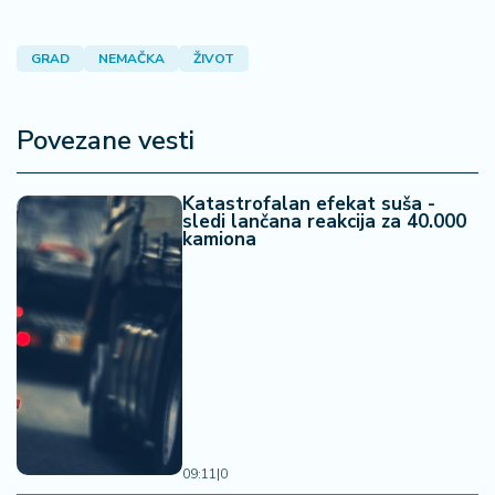
GRAD
NEMAČKA
ŽIVOT
Povezane vesti
Katastrofalan efekat suša -
sledi lančana reakcija za 40.000
kamiona
09:11
|
0