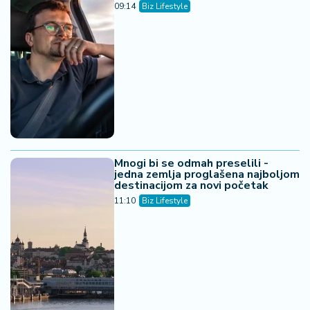
09:14
Biz Lifestyle
Mnogi bi se odmah preselili -
jedna zemlja proglašena najboljom
destinacijom za novi početak
11:10
Biz Lifestyle