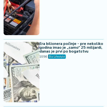
Era bilionera počinje - pre nekoliko
godina imao je „samo“ 25 milijardi,
danas je prvi po bogatstvu
10:56
Biz Lifestyle