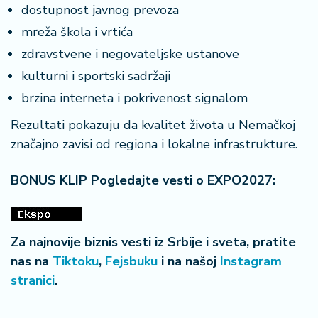
dostupnost javnog prevoza
mreža škola i vrtića
zdravstvene i negovateljske ustanove
kulturni i sportski sadržaji
brzina interneta i pokrivenost signalom
Rezultati pokazuju da kvalitet života u Nemačkoj
značajno zavisi od regiona i lokalne infrastrukture.
BONUS KLIP Pogledajte vesti o EXPO2027:
Za najnovije biznis vesti iz Srbije i sveta, pratite
nas na
Tiktoku
,
Fejsbuku
i na našoj
Instagram
stranici
.