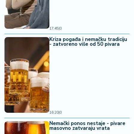
17:45
|
0
Kriza pogađa i nemačku tradiciju
- zatvoreno više od 50 pivara
16:20
|
0
Nemački ponos nestaje - pivare
masovno zatvaraju vrata