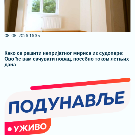
08. 08. 2026 16:35
Како се решити непријатног мириса из судопере:
Ово ће вам сачувати новац, посебно током летњих
дана