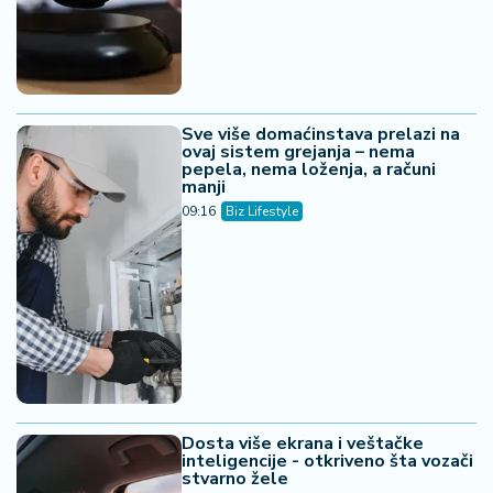
Sve više domaćinstava prelazi na
ovaj sistem grejanja – nema
pepela, nema loženja, a računi
manji
09:16
Biz Lifestyle
Dosta više ekrana i veštačke
inteligencije - otkriveno šta vozači
stvarno žele