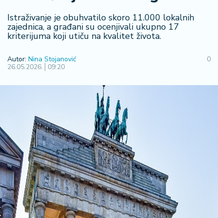
F
i
Istraživanje je obuhvatilo skoro 11.000 lokalnih
n
zajednica, a građani su ocenjivali ukupno 17
a
kriterijuma koji utiču na kvalitet života.
n
si
Autor:
Nina Stojanović
0
j
26.05.2026.
09:20
e
i
B
e
r
z
a
E
x
p
o
2
0