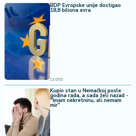
BDP Evropske unije dostigao
18,8 biliona evra
13:07
|
0
Kupio stan u Nemačkoj posle
godina rada, a sada želi nazad -
"Imam nekretninu, ali nemam
mir"