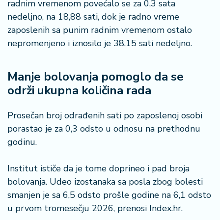
radnim vremenom povećalo se za 0,3 sata
n
i
nedeljno, na 18,88 sati, dok je radno vreme
s
zaposlenih sa punim radnim vremenom ostalo
a
nepromenjeno i iznosilo je 38,15 sati nedeljno.
n
i
Manje bolovanja pomoglo da se
T
održi ukupna količina rada
u
ri
z
Prosečan broj odrađenih sati po zaposlenoj osobi
a
porastao je za 0,3 odsto u odnosu na prethodnu
m
godinu.
K
Institut ističe da je tome doprineo i pad broja
a
bolovanja. Udeo izostanaka sa posla zbog bolesti
ri
j
smanjen je sa 6,5 odsto prošle godine na 6,1 odsto
e
u prvom tromesečju 2026, prenosi Index.hr.
r