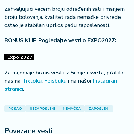
a
Zahvaljujući većem broju odrađenih sati i manjem
broju bolovanja, kvalitet rada nemačke privrede
ostao je stabilan uprkos padu zaposlenosti.
BONUS KLIP Pogledajte vesti o EXPO2027:
Za najnovije biznis vesti iz Srbije i sveta, pratite
nas na
Tiktoku
,
Fejsbuku
i na našoj
Instagram
stranici
.
POSAO
NEZAPOSLENI
NEMAČKA
ZAPOSLENI
Povezane vesti