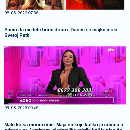
08. 08. 2026 07:36
Samo da mi dete bude dobro: Danas se majke mole
Svetoj Petki
09. 08. 2026 00:49
Malo ko sa mnom ume: Maja ne krije koliko je srećna u