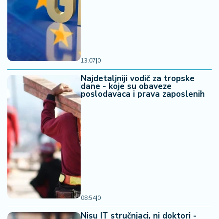
13:07
|
0
Najdetaljniji vodič za tropske
dane - koje su obaveze
poslodavaca i prava zaposlenih
08:54
|
0
Nisu IT stručnjaci, ni doktori -