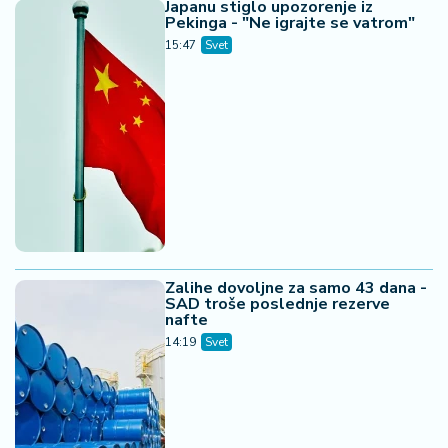
Japanu stiglo upozorenje iz
Pekinga - "Ne igrajte se vatrom"
15:47
Svet
Zalihe dovoljne za samo 43 dana -
SAD troše poslednje rezerve
nafte
14:19
Svet