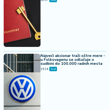
06:57
Svet
Najveći akcionar traži oštre mere -
u Folksvagenu se odlučuje o
sudbini do 100.000 radnih mesta
19:24
Svet