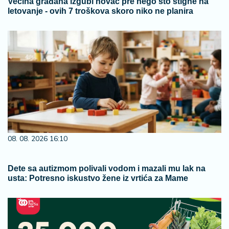
Većina građana izgubi novac pre nego što stigne na
letovanje - ovih 7 troškova skoro niko ne planira
08. 08. 2026 16:10
Dete sa autizmom polivali vodom i mazali mu lak na
usta: Potresno iskustvo žene iz vrtića za Mame