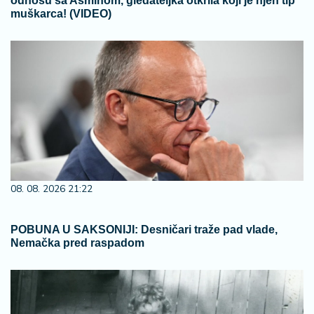
odnosu sa Asminom, gledateljka otkrila koji je njen tip
muškarca! (VIDEO)
08. 08. 2026 21:22
POBUNA U SAKSONIJI: Desničari traže pad vlade,
Nemačka pred raspadom