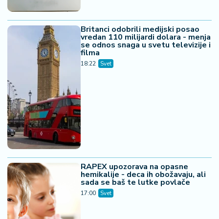
Britanci odobrili medijski posao
vredan 110 milijardi dolara - menja
se odnos snaga u svetu televizije i
filma
18:22
Svet
RAPEX upozorava na opasne
hemikalije - deca ih obožavaju, ali
sada se baš te lutke povlače
17:00
Svet