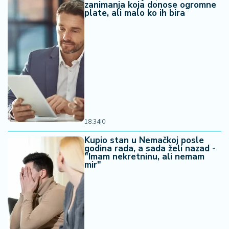
zanimanja koja donose ogromne
plate, ali malo ko ih bira
18:34
|
0
Kupio stan u Nemačkoj posle
godina rada, a sada želi nazad -
"Imam nekretninu, ali nemam
mir"