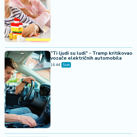
"Ti ljudi su ludi" - Tramp kritikovao
vozače električnih automobila
16:44
Svet