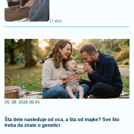
17:45
|
0
05. 08. 2026 06:45
Šta dete nasleđuje od oca, a šta od majke? Sve što
treba da znate o genetici