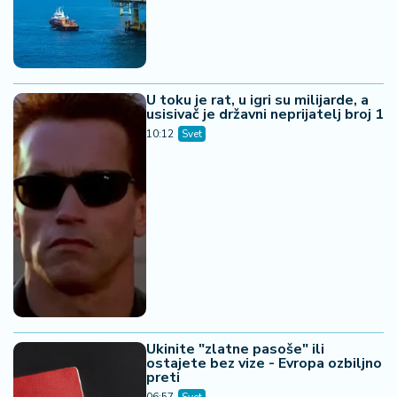
U toku je rat, u igri su milijarde, a
usisivač je državni neprijatelj broj 1
10:12
Svet
Ukinite "zlatne pasoše" ili
ostajete bez vize - Evropa ozbiljno
preti