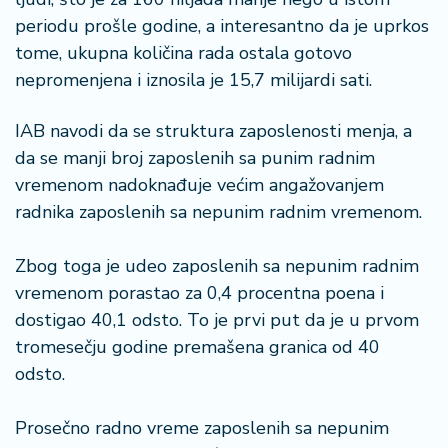
š
a
periodu prošle godine, a interesantno da je uprkos
č
tome, ukupna količina rada ostala gotovo
nepromenjena i iznosila je 15,7 milijardi sati.
N
e
IAB navodi da se struktura zaposlenosti menja, a
k
da se manji broj zaposlenih sa punim radnim
r
e
vremenom nadoknađuje većim angažovanjem
t
radnika zaposlenih sa nepunim radnim vremenom.
n
i
Zbog toga je udeo zaposlenih sa nepunim radnim
n
vremenom porastao za 0,4 procentna poena i
e
dostigao 40,1 odsto. To je prvi put da je u prvom
P
tromesečju godine premašena granica od 40
e
odsto.
n
zi
Prosečno radno vreme zaposlenih sa nepunim
o