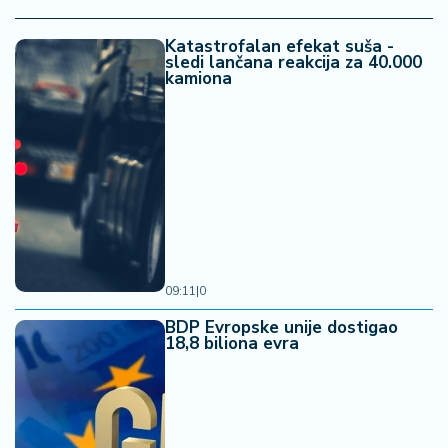
Katastrofalan efekat suša -
sledi lančana reakcija za 40.000
kamiona
09:11
|
0
BDP Evropske unije dostigao
18,8 biliona evra