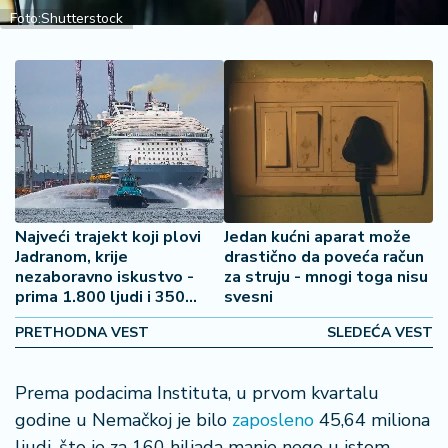
2
Foto:Shutterstock
7
B
iz
L
if
e
s
t
Najveći trajekt koji plovi
Jedan kućni aparat može
y
Jadranom, krije
drastično da poveća račun
l
nezaboravno iskustvo -
za struju - mnogi toga nisu
e
prima 1.800 ljudi i 350
svesni
automobila
PRETHODNA VEST
SLEDEĆA VEST
P
o
t
Prema podacima Instituta, u prvom kvartalu
r
godine u Nemačkoj je bilo
zaposleno
45,64 miliona
o
ljudi, što je za 160 hiljada manje nego u istom