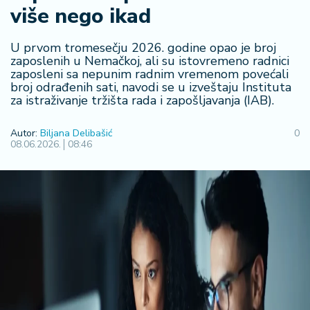
više nego ikad
R
e
g
U prvom tromesečju 2026. godine opao je broj
i
zaposlenih u Nemačkoj, ali su istovremeno radnici
zaposleni sa nepunim radnim vremenom povećali
o
broj odrađenih sati, navodi se u izveštaju Instituta
n
za istraživanje tržišta rada i zapošljavanja (IAB).
S
Autor:
Biljana Delibašić
0
r
08.06.2026.
08:46
b
ij
a
S
v
e
t
F