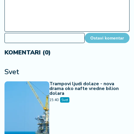
Ostavi komentar
KOMENTARI (0)
Svet
Trampovi ljudi dolaze - nova
drama oko nafte vredne bilion
dolara
15:40
Svet