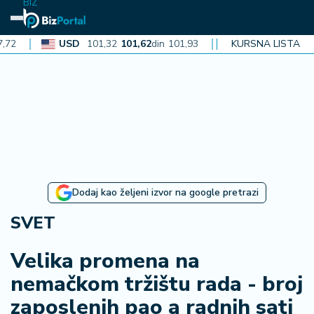
BIZ
USD
101,32
101,62
din
101,93
CAD
72,30
KURSNA LISTA
72,52
din
72,
N
aj
n
o
vi
je
B
Dodaj kao željeni izvor na google pretrazi
i
z
SVET
i
n
Velika promena na
f
nemačkom tržištu rada - broj
o
zaposlenih pao a radnih sati