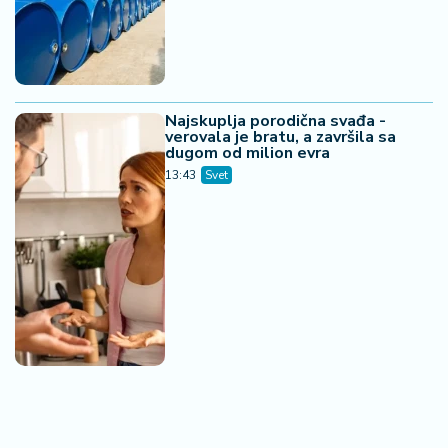
Najskuplja porodična svađa -
verovala je bratu, a završila sa
dugom od milion evra
13:43
Svet