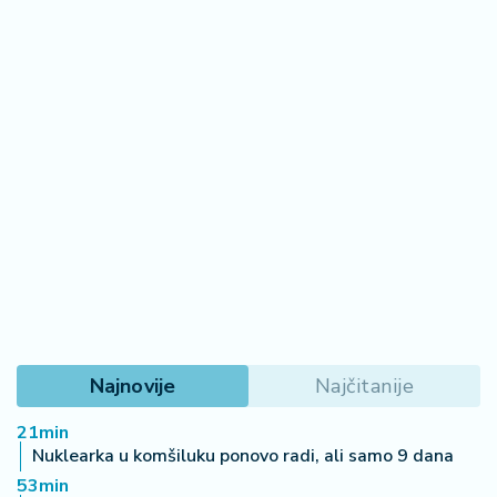
Najnovije
Najčitanije
21min
Nuklearka u komšiluku ponovo radi, ali samo 9 dana
53min