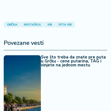
n
i
s
a
n
GRČKA
NESTAŠICA
SIR
FETA SIR
i
T
Povezane vesti
u
ri
Sve što treba da znate pre puta
z
u Grčku - cene putarina, TAG i
a
vinjete na jednom mestu
m
K
a
ri
j
e
r