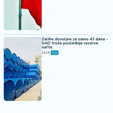
Zalihe dovoljne za samo 43 dana -
SAD troše poslednje rezerve
nafte
14:19
Svet