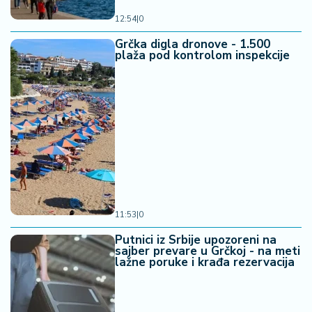
a
12:54
|
0
Grčka digla dronove - 1.500
plaža pod kontrolom inspekcije
11:53
|
0
Putnici iz Srbije upozoreni na
sajber prevare u Grčkoj - na meti
lažne poruke i krađa rezervacija