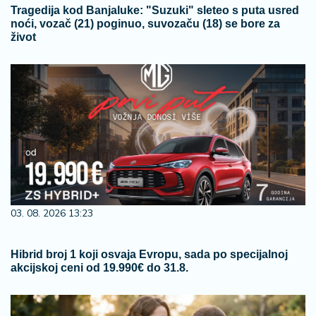
Tragedija kod Banjaluke: "Suzuki" sleteo s puta usred
noći, vozač (21) poginuo, suvozaču (18) se bore za
život
03. 08. 2026 13:23
Hibrid broj 1 koji osvaja Evropu, sada po specijalnoj
akcijskoj ceni od 19.990€ do 31.8.