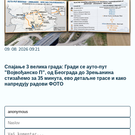
09. 08. 2026 09:21
Спајање 3 велика града: Гради се ауто-пут
"Војвођанско П", од Београда до Зрењанина
стизаћемо за 35 минута, ево детаљне трасе и како
напредују радови ФОТО