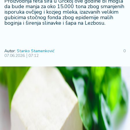
Proizvodnja feta sira u Grčkoj ove godine bi mogla
R
da bude manja za oko 15.000 tona zbog smanjenih
isporuka ovčijeg i kozjeg mleka, izazvanih velikim
e
gubicima stočnog fonda zbog epidemije malih
g
boginja i širenja slinavke i šapa na Lezbosu.
i
o
n
Autor:
Stanko Stamenković
0
S
07.06.2026.
07:12
r
b
ij
a
S
v
e
t
F