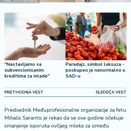
Foto: Shutterstock
2
7
B
iz
L
if
e
s
"Nastavljamo sa
Paradajz, simbol luksuza -
t
subvencionisanim
poskupeo je nenormalno u
y
kreditima za mlade"
SAD-u
l
e
PRETHODNA VEST
SLEDEĆA VEST
P
o
Predsednik Međuprofesionalne organizacije za fetu
t
Mihalis Sarantis je rekao da se ove godine očekuje
r
o
smanjenje isporuka ovčijeg mleka za između