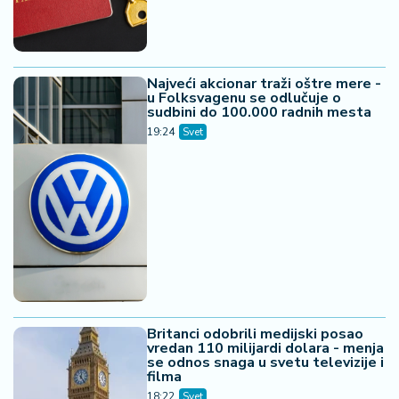
Najveći akcionar traži oštre mere -
u Folksvagenu se odlučuje o
sudbini do 100.000 radnih mesta
19:24
Svet
Britanci odobrili medijski posao
vredan 110 milijardi dolara - menja
se odnos snaga u svetu televizije i
filma
18:22
Svet