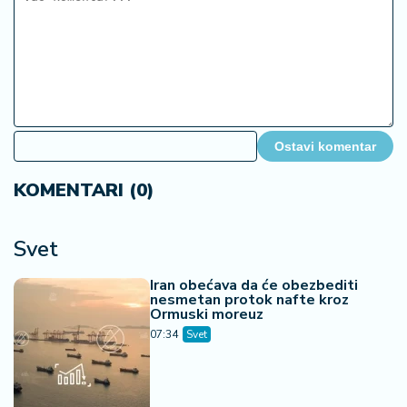
Ostavi komentar
KOMENTARI (0)
Svet
Iran obećava da će obezbediti
nesmetan protok nafte kroz
Ormuski moreuz
07:34
Svet