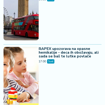
RAPEX upozorava na opasne
hemikalije - deca ih obožavaju, ali
sada se baš te lutke povlače
17:00
Svet