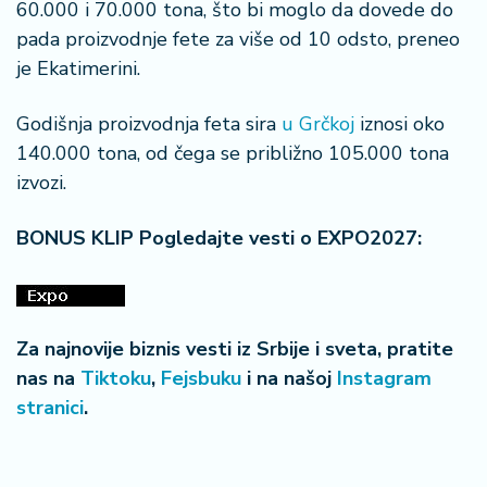
š
60.000 i 70.000 tona, što bi moglo da dovede do
a
pada proizvodnje fete za više od 10 odsto, preneo
č
je Ekatimerini.
N
Godišnja proizvodnja feta sira
u Grčkoj
iznosi oko
e
k
140.000 tona, od čega se približno 105.000 tona
r
izvozi.
e
t
BONUS KLIP Pogledajte vesti o EXPO2027:
n
i
n
e
Za najnovije biznis vesti iz Srbije i sveta, pratite
P
nas na
Tiktoku
,
Fejsbuku
i na našoj
Instagram
e
stranici
.
n
zi
o