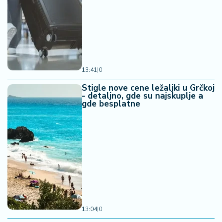
13:41
|
0
Stigle nove cene ležaljki u Grčkoj
- detaljno, gde su najskuplje a
gde besplatne
13:04
|
0