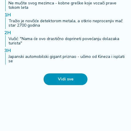
Ne mučite svog mezimca - kobne greške koje vozači prave
tokom leta
1H
Tražio je novčiće detektorom metala, a otkrio neprocenjiv mač
star 2700 godina
2H
Vučić: "Nama će ovo drastično doprineti povećanju dolazaka
turista"
3H
Japanski automobilski gigant priznao - učimo od Kineza i isplati
se
Vidi sve