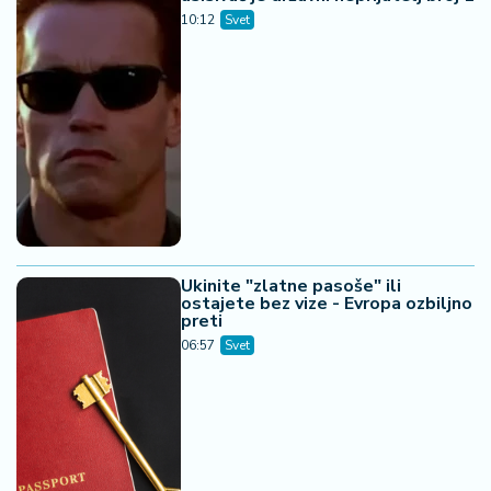
10:12
Svet
Ukinite "zlatne pasoše" ili
ostajete bez vize - Evropa ozbiljno
preti
06:57
Svet