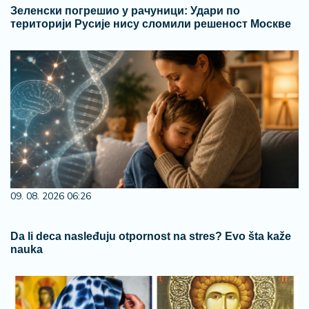
Зеленски погрешио у рачуници: Удари по
територији Русије нису сломили решеност Москве
09. 08. 2026 06:26
Da li deca nasleđuju otpornost na stres? Evo šta kaže
nauka