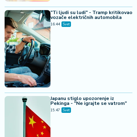
"Ti ljudi su ludi" - Tramp kritikovao
vozače električnih automobila
16:44
Svet
Japanu stiglo upozorenje iz
Pekinga - "Ne igrajte se vatrom"
15:47
Svet