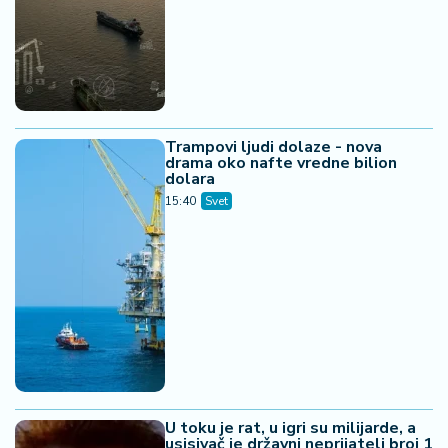
Trampovi ljudi dolaze - nova
drama oko nafte vredne bilion
dolara
15:40
Svet
U toku je rat, u igri su milijarde, a
usisivač je državni neprijatelj broj 1