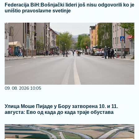
Federacija BiH:Bošnjački lideri još nisu odgovorili ko je
uništio pravoslavne svetinje
09. 08. 2026 10:05
Улица Моше Пијаде у Бору затворена 10. и 11.
августа: Ево од када до када траје обустава