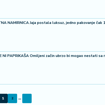
NAMIRNICA Jaja postala luksuz, jedno pakovanje čak 1
NI PAPRIKAŠA Omiljeni začin ubrzo bi mogao nestati sa r
1
2
...