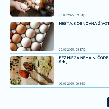
23.08.2025. 09:04
|
0
NESTAJE OSNOVNA ŽIVOTNA 
19.06.2025. 08:37
|
0
BEZ NJEGA NEMA NI ČORBE 
Srbiji
05.06.2025. 09:38
|
0