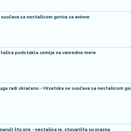
se suočava sa nestašicom goriva za avione
estašica podstakla zemlje na vanredne mere
uga radi skraćeno - Hrvatska se suočava sa nestašicom go
naruči što pre - nestašica je, stovarišta su prazna