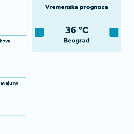
Vremenska prognoza
C
36 °C
ca
Beograd
ekova
avaju na