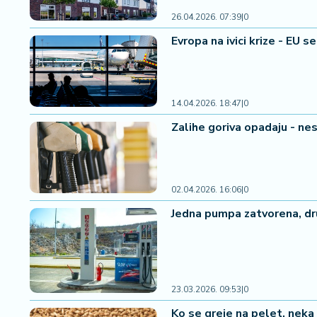
n
i
26.04.2026. 07:39
|
0
s
Evropa na ivici krize - EU 
a
n
i
14.04.2026. 18:47
|
0
T
Zalihe goriva opadaju - n
u
ri
z
a
m
02.04.2026. 16:06
|
0
Jedna pumpa zatvorena, dr
K
a
ri
j
e
23.03.2026. 09:53
|
0
r
Ko se greje na pelet, neka 