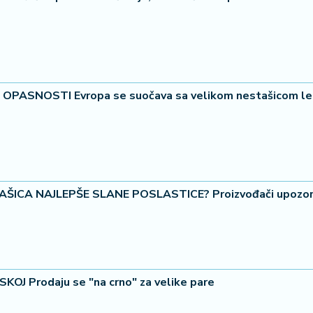
36 °
Lozni
 OPASNOSTI Evropa se suočava sa velikom nestašicom l
ŠICA NAJLEPŠE SLANE POSLASTICE? Proizvođači upozor
OJ Prodaju se "na crno" za velike pare