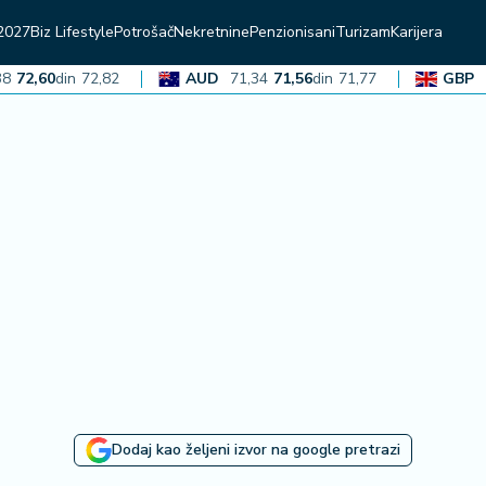
2027
Biz Lifestyle
Potrošač
Nekretnine
Penzionisani
Turizam
Karijera
2,60
din
72,82
AUD
71,34
71,56
din
71,77
GBP
136
Dodaj kao željeni izvor na google pretrazi