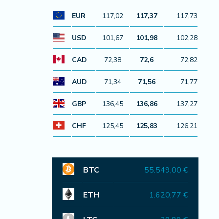
EUR
117,02
117,37
117,73
USD
101,67
101,98
102,28
CAD
72,38
72,6
72,82
AUD
71,34
71,56
71,77
GBP
136,45
136,86
137,27
CHF
125,45
125,83
126,21
BTC
55.549,00 €
ETH
1.620,77 €