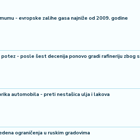
imumu - evropske zalihe gasa najniže od 2009. godine
ki potez - posle šest decenija ponovo gradi rafineriju zbog 
rika automobila - preti nestašica ulja i lakova
vedena ograničenja u ruskim gradovima