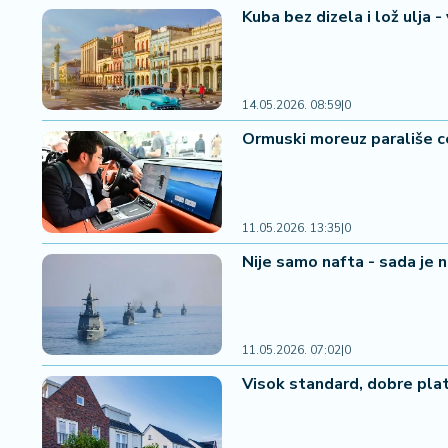
a
Kuba bez dizela i lož ulja 
č
N
14.05.2026. 08:59
|
0
e
k
Ormuski moreuz parališe ce
r
e
t
n
11.05.2026. 13:35
|
0
i
Nije samo nafta - sada je n
n
e
P
11.05.2026. 07:02
|
0
e
n
Visok standard, dobre plat
zi
o