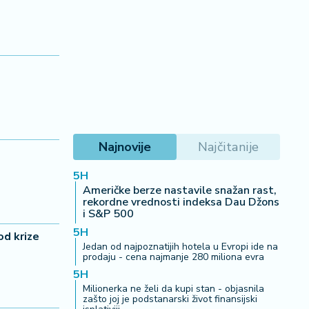
Najnovije
Najčitanije
5H
Američke berze nastavile snažan rast,
rekordne vrednosti indeksa Dau Džons
i S&P 500
5H
od krize
Jedan od najpoznatijih hotela u Evropi ide na
prodaju - cena najmanje 280 miliona evra
5H
Milionerka ne želi da kupi stan - objasnila
zašto joj je podstanarski život finansijski