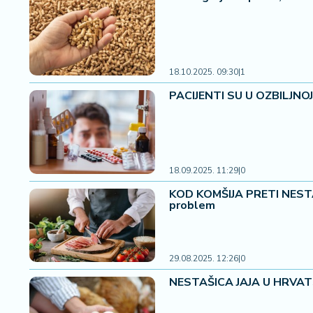
a
18.10.2025. 09:30
|
1
PACIJENTI SU U OZBILJNOJ
18.09.2025. 11:29
|
0
KOD KOMŠIJA PRETI NESTA
problem
29.08.2025. 12:26
|
0
NESTAŠICA JAJA U HRVATSK