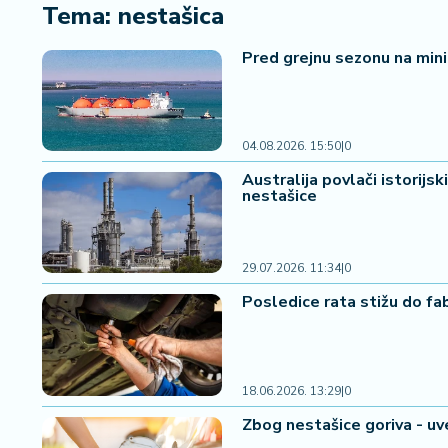
i
Tema: nestašica
n
a
Pred grejnu sezonu na min
n
si
j
e
04.08.2026. 15:50
|
0
i
Australija povlači istorijs
B
nestašice
e
r
z
29.07.2026. 11:34
|
0
a
Posledice rata stižu do fab
E
x
p
o
18.06.2026. 13:29
|
0
2
Zbog nestašice goriva - u
0