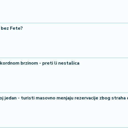
e bez Fete?
ekordnom brzinom - preti li nestašica
j jedan - turisti masovno menjaju rezervacije zbog straha 