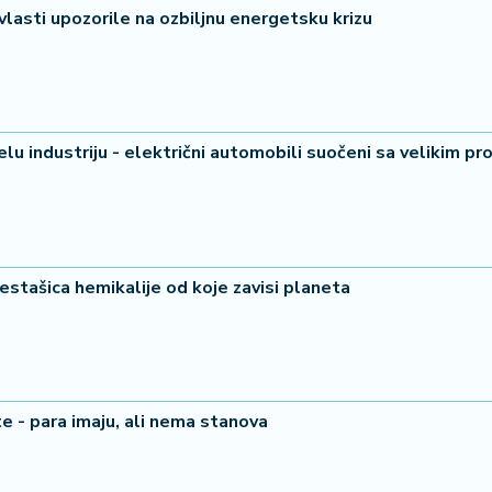
- vlasti upozorile na ozbiljnu energetsku krizu
lu industriju - električni automobili suočeni sa velikim 
estašica hemikalije od koje zavisi planeta
e - para imaju, ali nema stanova