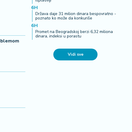
isplativiji
6H
Država daje 31 milion dinara bespovratno -
poznato ko može da konkuriše
6H
Promet na Beogradskoj berzi 6,32 miliona
dinara, indeksi u porastu
problemom
Vidi sve