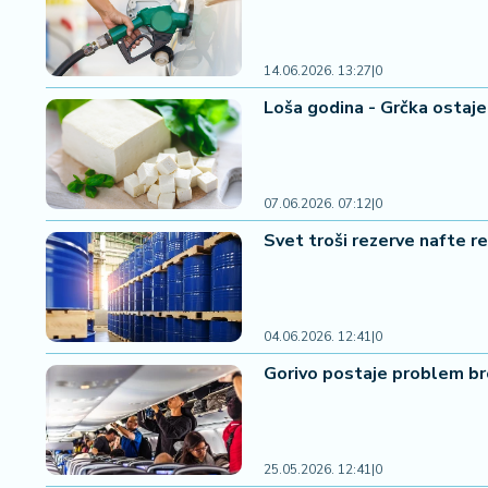
2
7
14.06.2026. 13:27
|
0
B
Loša godina - Grčka ostaj
iz
L
if
e
07.06.2026. 07:12
|
0
s
t
Svet troši rezerve nafte r
y
l
e
04.06.2026. 12:41
|
0
P
Gorivo postaje problem bro
o
t
r
o
25.05.2026. 12:41
|
0
š