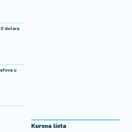
0 dolara
afova u
Kursna lista