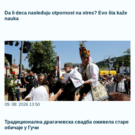
Da li deca nasleđuju otpornost na stres? Evo šta kaže
nauka
09. 08. 2026 13:50
Традиционална драгачевска свадба оживела старе
обичаје у Гучи