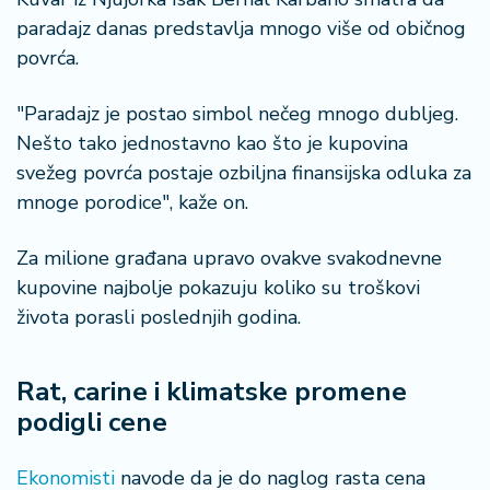
n
paradajz danas predstavlja mnogo više od običnog
i
s
povrća.
a
n
"Paradajz je postao simbol nečeg mnogo dubljeg.
i
Nešto tako jednostavno kao što je kupovina
svežeg povrća postaje ozbiljna finansijska odluka za
T
mnoge porodice", kaže on.
u
ri
z
Za milione građana upravo ovakve svakodnevne
a
kupovine najbolje pokazuju koliko su troškovi
m
života porasli poslednjih godina.
K
a
Rat, carine i klimatske promene
ri
podigli cene
j
e
Ekonomisti
navode da je do naglog rasta cena
r