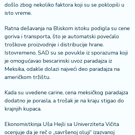
a
došlo zbog nekoliko faktora koji su se poklopili u
isto vreme.
Ratna dešavanja na Bliskom istoku podigla su cene
goriva i transporta, što je automatski povećalo
troškove proizvodnje i distribucije hrane.
Istovremeno, SAD su se povukle iz sporazuma koji
je omogućavao bescarinski uvoz paradajza iz
Meksika, odakle dolazi najveći deo paradajza na
američkom tržištu.
Kada su uvedene carine, cena meksičkog paradajza
dodatno je porasla, a trošak je na kraju stigao do
krajnjih kupaca.
Ekonomistkinja Uša Hejli sa Univerziteta Vičita
ocenjuje da je reč o „savršenoj oluji“ izazvanoj