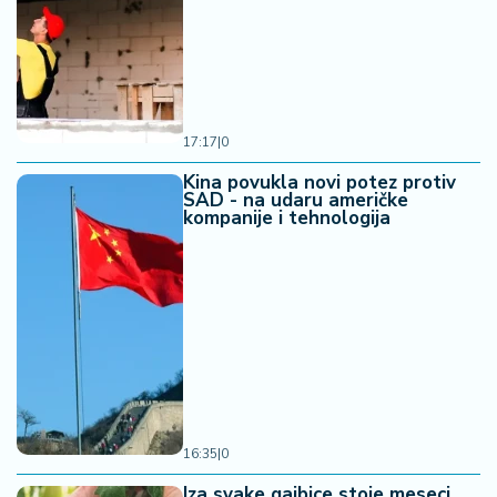
17:17
|
0
Kina povukla novi potez protiv
SAD - na udaru američke
kompanije i tehnologija
16:35
|
0
Iza svake gajbice stoje meseci