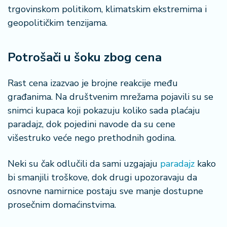
trgovinskom politikom, klimatskim ekstremima i
geopolitičkim tenzijama.
Potrošači u šoku zbog cena
Rast cena izazvao je brojne reakcije među
građanima. Na društvenim mrežama pojavili su se
snimci kupaca koji pokazuju koliko sada plaćaju
paradajz, dok pojedini navode da su cene
višestruko veće nego prethodnih godina.
Neki su čak odlučili da sami uzgajaju
paradajz
kako
bi smanjili troškove, dok drugi upozoravaju da
osnovne namirnice postaju sve manje dostupne
prosečnim domaćinstvima.