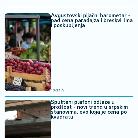
Avgustovski pijačni barometar -
pad cena paradajza i breskvi, ima
i poskupljenja
12:32
|
0
Spušteni plafoni odlaze u
prošlost - novi trend u srpskim
stanovima, evo koja je cena po
kvadratu