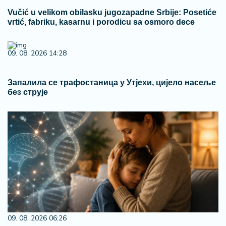
Vučić u velikom obilasku jugozapadne Srbije: Posetiće
vrtić, fabriku, kasarnu i porodicu sa osmoro dece
09. 08. 2026 14:28
Запалила се трафостаница у Утјехи, цијело насеље
без струје
09. 08. 2026 06:26