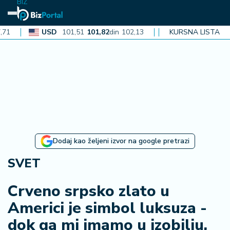
BIZ
USD
101,51
101,82
din
102,13
CAD
72,40
KURSNA LISTA
72,62
din
72,
N
aj
n
o
vi
je
B
Dodaj kao željeni izvor na google pretrazi
i
z
SVET
i
n
Crveno srpsko zlato u
f
Americi je simbol luksuza -
o
dok ga mi imamo u izobilju,