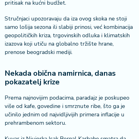
š
pritisak na kućni budžet.
a
č
Stručnjaci upozoravaju da iza ovog skoka ne stoji
samo lošija sezona ili slabiji prinosi, već kombinacija
N
geopolitičkih kriza, trgovinskih odluka i klimatskih
e
k
izazova koji utiču na globalno tržište hrane,
r
prenose beogradski mediji.
e
t
n
Nekada obična namirnica, danas
i
pokazatelj krize
n
e
Prema najnovijim podacima, paradajz je poskupeo
više od kafe, govedine i smrznute ribe, što ga je
P
e
učinilo jednim od najvidljivijih primera inflacije u
n
prehrambenom sektoru.
zi
o
Kuvar iz Njujorka Isak Bernal Karbaho smatra da