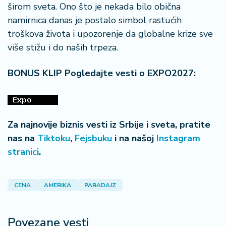
širom sveta. Ono što je nekada bilo obična
namirnica danas je postalo simbol rastućih
troškova života i upozorenje da globalne krize sve
više stižu i do naših trpeza.
BONUS KLIP Pogledajte vesti o EXPO2027:
Za najnovije biznis vesti iz Srbije i sveta, pratite
nas na
Tiktoku
,
Fejsbuku
i na našoj
Instagram
stranici
.
CENA
AMERIKA
PARADAJZ
Povezane vesti