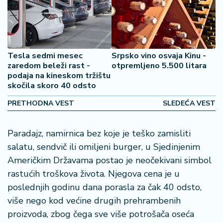
2
7
B
iz
Tesla sedmi mesec
Srpsko vino osvaja Kinu -
zaredom beleži rast -
otpremljeno 5.500 litara
L
podaja na kineskom tržištu
if
skočila skoro 40 odsto
e
s
PRETHODNA VEST
SLEDEĆA VEST
t
y
l
Paradajz, namirnica bez koje je teško zamisliti
e
salatu, sendvič ili omiljeni burger, u Sjedinjenim
Američkim Državama postao je neočekivani simbol
P
rastućih troškova života. Njegova cena je u
o
poslednjih godinu dana porasla za čak 40 odsto,
t
više nego kod većine drugih prehrambenih
r
o
proizvoda, zbog čega sve više potrošača oseća