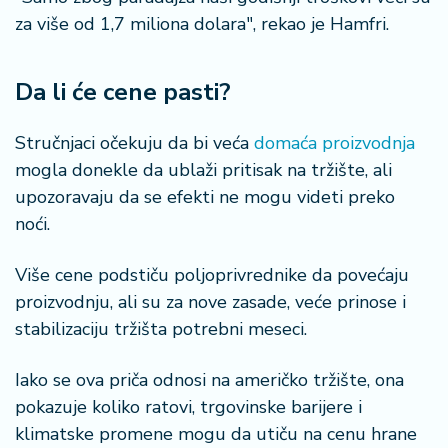
za više od 1,7 miliona dolara", rekao je Hamfri.
Da li će cene pasti?
Stručnjaci očekuju da bi veća
domaća proizvodnja
mogla donekle da ublaži pritisak na tržište, ali
upozoravaju da se efekti ne mogu videti preko
noći.
Više cene podstiču poljoprivrednike da povećaju
proizvodnju, ali su za nove zasade, veće prinose i
stabilizaciju tržišta potrebni meseci.
Iako se ova priča odnosi na američko tržište, ona
pokazuje koliko ratovi, trgovinske barijere i
klimatske promene mogu da utiču na cenu hrane