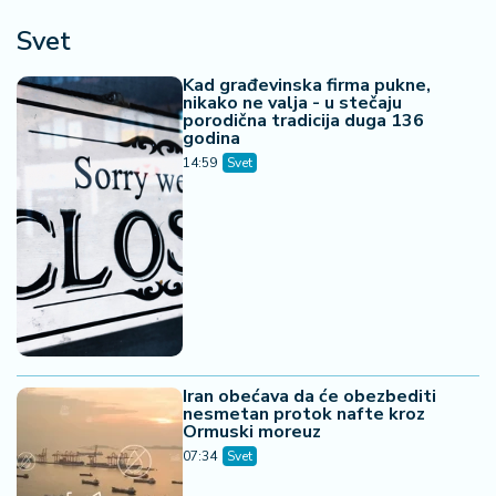
Svet
Kad građevinska firma pukne,
nikako ne valja - u stečaju
porodična tradicija duga 136
godina
14:59
Svet
Iran obećava da će obezbediti
nesmetan protok nafte kroz
Ormuski moreuz
07:34
Svet