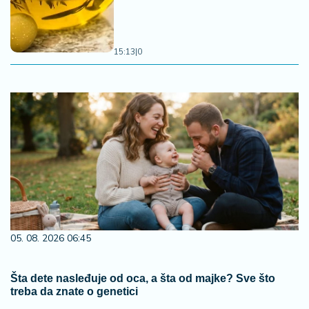
15:13
|
0
05. 08. 2026 06:45
Šta dete nasleđuje od oca, a šta od majke? Sve što
treba da znate o genetici