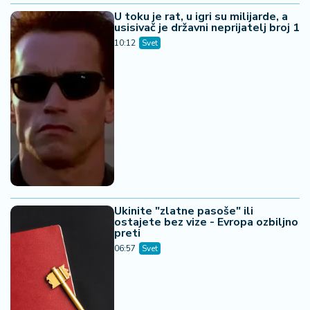
U toku je rat, u igri su milijarde, a
usisivač je državni neprijatelj broj 1
10:12
Svet
Ukinite "zlatne pasoše" ili
ostajete bez vize - Evropa ozbiljno
preti
06:57
Svet