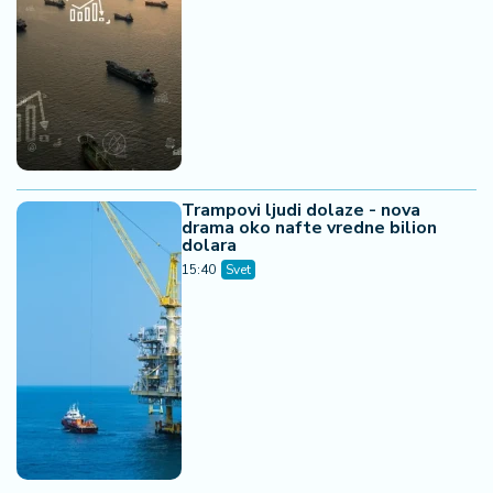
Trampovi ljudi dolaze - nova
drama oko nafte vredne bilion
dolara
15:40
Svet