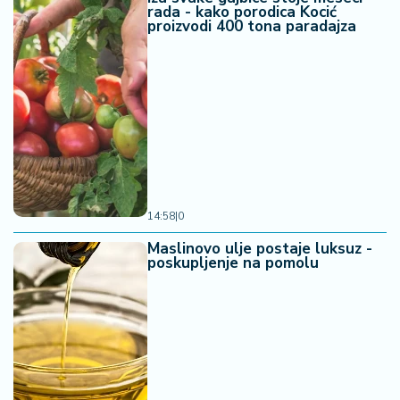
rada - kako porodica Kocić
proizvodi 400 tona paradajza
14:58
|
0
Maslinovo ulje postaje luksuz -
poskupljenje na pomolu