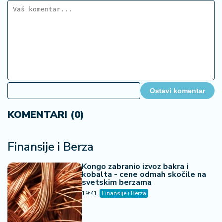
Ostavi komentar
KOMENTARI (0)
Finansije i Berza
Kongo zabranio izvoz bakra i
kobalta - cene odmah skočile na
svetskim berzama
19:41
Finansije i Berza