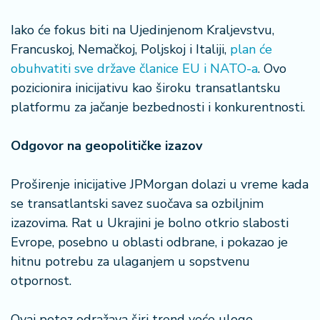
Iako će fokus biti na Ujedinjenom Kraljevstvu,
Francuskoj, Nemačkoj, Poljskoj i Italiji,
plan će
obuhvatiti sve države članice EU i NATO-a
. Ovo
pozicionira inicijativu kao široku transatlantsku
platformu za jačanje bezbednosti i konkurentnosti.
Odgovor na geopolitičke izazov
Proširenje inicijative JPMorgan dolazi u vreme kada
se transatlantski savez suočava sa ozbiljnim
izazovima. Rat u Ukrajini je bolno otkrio slabosti
Evrope, posebno u oblasti odbrane, i pokazao je
hitnu potrebu za ulaganjem u sopstvenu
otpornost.
Ovaj potez odražava širi trend veće uloge