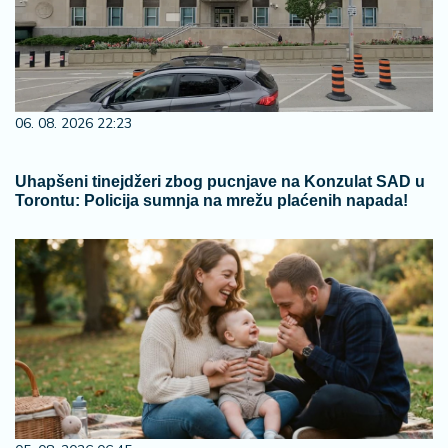
06. 08. 2026 22:23
Uhapšeni tinejdžeri zbog pucnjave na Konzulat SAD u
Torontu: Policija sumnja na mrežu plaćenih napada!