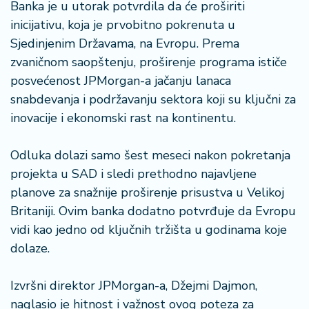
Banka je u utorak potvrdila da će proširiti
n
i
inicijativu, koja je prvobitno pokrenuta u
s
Sjedinjenim Državama, na Evropu. Prema
a
zvaničnom saopštenju, proširenje programa ističe
n
posvećenost JPMorgan-a jačanju lanaca
i
snabdevanja i podržavanju sektora koji su ključni za
T
inovacije i ekonomski rast na kontinentu.
u
ri
Odluka dolazi samo šest meseci nakon pokretanja
z
projekta u SAD i sledi prethodno najavljene
a
planove za snažnije proširenje prisustva u Velikoj
m
Britaniji. Ovim banka dodatno potvrđuje da Evropu
K
vidi kao jedno od ključnih tržišta u godinama koje
a
dolaze.
ri
j
Izvršni direktor JPMorgan-a, Džejmi Dajmon,
e
naglasio je hitnost i važnost ovog poteza za
r