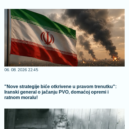
06. 08. 2026 22:45
"Nove strategije biće otkrivene u pravom trenutku":
Iranski general o jačanju PVO, domaćoj opremi i
ratnom moralu!