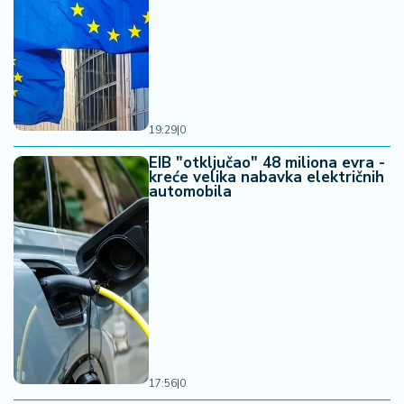
19:29
|
0
EIB "otključao" 48 miliona evra -
kreće velika nabavka električnih
automobila
17:56
|
0