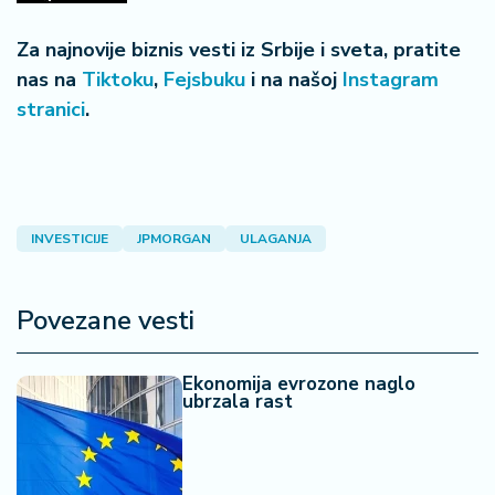
Za najnovije biznis vesti iz Srbije i sveta, pratite
nas na
Tiktoku
,
Fejsbuku
i na našoj
Instagram
stranici
.
INVESTICIJE
JPMORGAN
ULAGANJA
Povezane vesti
Ekonomija evrozone naglo
ubrzala rast