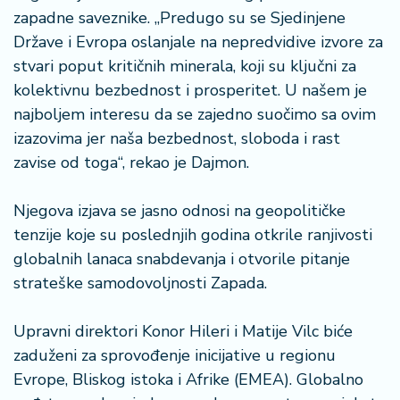
a
zapadne saveznike. „Predugo su se Sjedinjene
Države i Evropa oslanjale na nepredvidive izvore za
stvari poput kritičnih minerala, koji su ključni za
kolektivnu bezbednost i prosperitet. U našem je
najboljem interesu da se zajedno suočimo sa ovim
izazovima jer naša bezbednost, sloboda i rast
zavise od toga“, rekao je Dajmon.
Njegova izjava se jasno odnosi na geopolitičke
tenzije koje su poslednjih godina otkrile ranjivosti
globalnih lanaca snabdevanja i otvorile pitanje
strateške samodovoljnosti Zapada.
Upravni direktori Konor Hileri i Matije Vilc biće
zaduženi za sprovođenje inicijative u regionu
Evrope, Bliskog istoka i Afrike (EMEA). Globalno