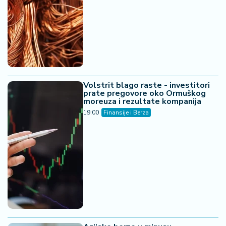
Volstrit blago raste - investitori
prate pregovore oko Ormuškog
moreuza i rezultate kompanija
19:00
Finansije i Berza