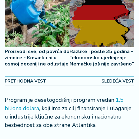
š
a
č
N
e
k
r
Proizvodi sve, od povrća do
Razlike i posle 35 godina -
e
zimnice - Kosanka ni u
"ekonomsko ujedinjenje
osmoj deceniji ne odustaje
Nemačke još nije završeno"
t
n
i
PRETHODNA VEST
SLEDEĆA VEST
n
e
Program je desetogodišnji program vredan
1,5
P
biliona dolara
, koji ima za cilj finansiranje i ulaganje
e
u industrije ključne za ekonomsku i nacionalnu
n
bezbednost sa obe strane Atlantika.
zi
o