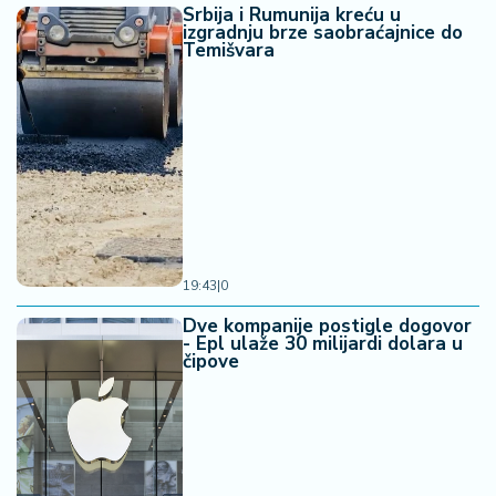
Srbija i Rumunija kreću u
izgradnju brze saobraćajnice do
Temišvara
19:43
|
0
Dve kompanije postigle dogovor
- Epl ulaže 30 milijardi dolara u
čipove