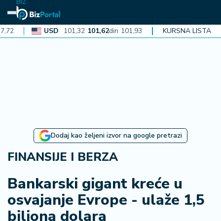
BIZ
USD
101,32
101,62
din
101,93
CAD
KURSNA LISTA
72,30
72,52
din
72
N
aj
n
o
vi
je
B
Dodaj kao željeni izvor na google pretrazi
iz
i
FINANSIJE I BERZA
n
f
Bankarski gigant kreće u
o
osvajanje Evrope - ulaže 1,5
biliona dolara