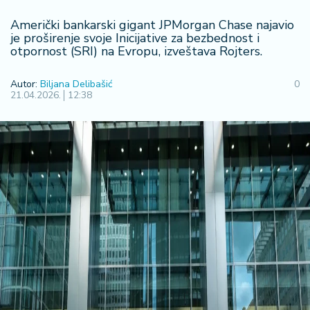
F
i
Američki bankarski gigant JPMorgan Chase najavio
n
je proširenje svoje Inicijative za bezbednost i
a
otpornost (SRI) na Evropu, izveštava Rojters.
n
s
Autor:
Biljana Delibašić
0
ij
21.04.2026.
12:38
e
i
B
e
r
z
a
E
x
p
o
2
0