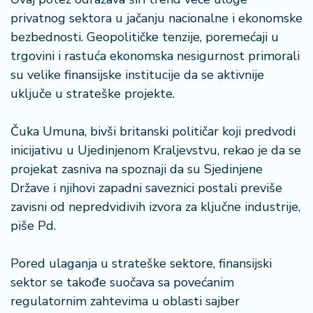
privatnog sektora u jačanju nacionalne i ekonomske
bezbednosti. Geopolitičke tenzije, poremećaji u
trgovini i rastuća ekonomska nesigurnost primorali
su velike finansijske institucije da se aktivnije
uključe u strateške projekte.
Čuka Umuna, bivši britanski političar koji predvodi
inicijativu u Ujedinjenom Kraljevstvu, rekao je da se
projekat zasniva na spoznaji da su Sjedinjene
Države i njihovi zapadni saveznici postali previše
zavisni od nepredvidivih izvora za ključne industrije,
piše Pd.
Pored ulaganja u strateške sektore, finansijski
sektor se takođe suočava sa povećanim
regulatornim zahtevima u oblasti sajber