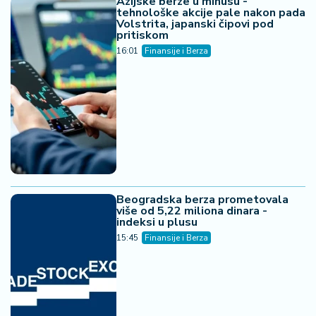
Azijske berze u minusu -
tehnološke akcije pale nakon pada
Volstrita, japanski čipovi pod
pritiskom
16:01
Finansije i Berza
Beogradska berza prometovala
više od 5,22 miliona dinara -
indeksi u plusu
15:45
Finansije i Berza