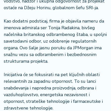
vođstvo, nadzor i ukupna odgovornost za projekat
ostaće na Džeju Horinu, globalnom šefu SRI-ja.
Kao dodatni podsticaj, firma je objavila nameru da
imenova admirala ser Tonija Radakina, bivšeg
načelnika britanskog odbrambenog štaba, u spoljni
savetodavni odbor, uz odobrenje regulatornih
organa. Ovo šalje jasnu poruku da JPMorgan ima
snažnu vezu sa odbrambenim i bezbednosnim
strukturama projekta.
Inicijativa će se fokusirati na pet ključnih oblasti
relevantnih za zapadnu otpornost. To su lanci
snabdevanja i napredna proizvodnja, odbrana i
vazduhoplovstvo, energetska nezavisnost i
otpornost, strateške tehnologije i farmaceutske i
zdravstvene tehnologije.