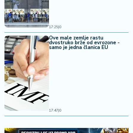
17:25
|
0
Ove male zemlje rastu
dvostruko brže od evrozone -
samo je jedna članica EU
17:47
|
0