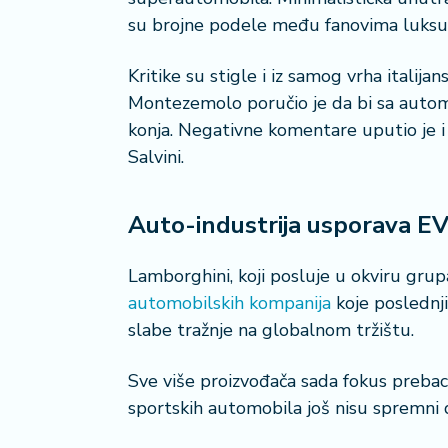
su brojne podele među fanovima luksu
Kritike su stigle i iz samog vrha italija
Montezemolo poručio je da bi sa autom
konja. Negativne komentare uputio je i 
Salvini.
Auto-industrija usporava EV 
Lamborghini, koji posluje u okviru gru
automobilskih kompanija
koje poslednji
slabe tražnje na globalnom tržištu.
Sve više proizvođača sada fokus prebacu
sportskih automobila još nisu spremni