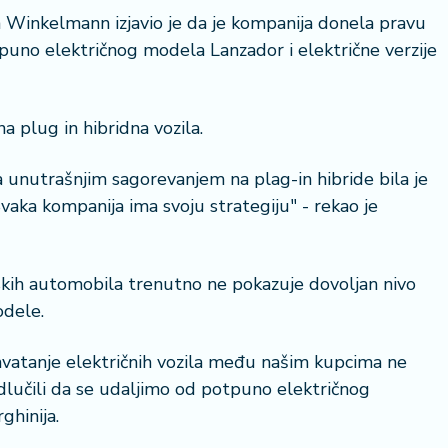
 Winkelmann izjavio je da je kompanija donela pravu
puno električnog modela Lanzador i električne verzije
 plug in hibridna vozila.
unutrašnjim sagorevanjem na plag-in hibride bila je
aka kompanija ima svoju strategiju" - rekao je
skih automobila trenutno ne pokazuje dovoljan nivo
odele.
ihvatanje električnih vozila među našim kupcima ne
lučili da se udaljimo od potpuno električnog
ghinija.