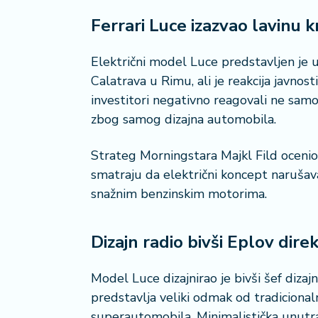
r
a
Ferrari Luce izazvao lavinu kr
Električni model Luce predstavljen je
Calatrava u Rimu, ali je reakcija javnos
investitori negativno reagovali ne samo 
zbog samog dizajna automobila.
Strateg Morningstara Majkl Fild ocenio j
smatraju da električni koncept narušav
snažnim benzinskim motorima.
Dizajn radio bivši Eplov dire
Model Luce dizajnirao je bivši šef diza
predstavlja veliki odmak od tradicional
superautomobila. Minimalistička unutrašn