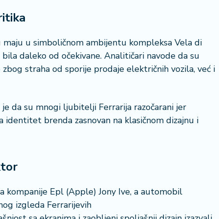
itika
 u maju u simboličnom ambijentu kompleksa Vela di
ti bila daleko od očekivane. Analitičari navode da su
23 °
zbog straha od sporije prodaje električnih vozila, već i
Lozni
e da su mnogi ljubitelji Ferrarija razočarani jer
a identitet brenda zasnovan na klasičnom dizajnu i
ktor
jna kompanije Epl (Apple) Jony Ive, a automobil
nog izgleda Ferrarijevih
jost sa ekranima i zaobljeni spoljašnji dizajn izazvali