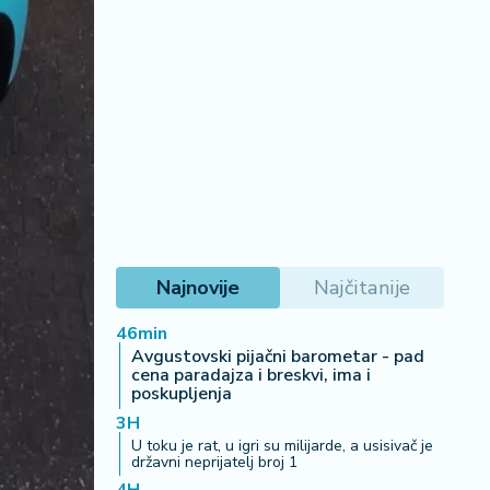
Najnovije
Najčitanije
46min
Avgustovski pijačni barometar - pad
cena paradajza i breskvi, ima i
poskupljenja
3H
U toku je rat, u igri su milijarde, a usisivač je
državni neprijatelj broj 1