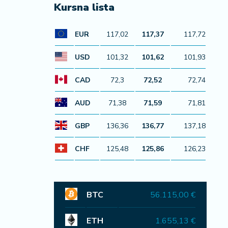
Kursna lista
EUR
117,02
117,37
117,72
USD
101,32
101,62
101,93
CAD
72,3
72,52
72,74
AUD
71,38
71,59
71,81
GBP
136,36
136,77
137,18
CHF
125,48
125,86
126,23
BTC
56.115,00 €
ETH
1.655,13 €