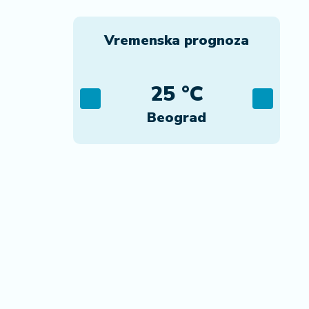
Vremenska prognoza
C
25 °C
ca
Beograd