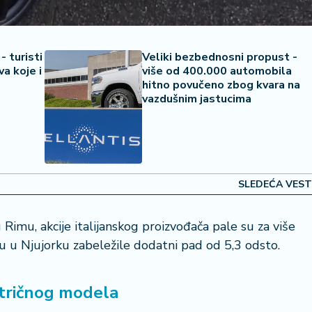
- turisti
Veliki bezbednosni propust -
a koje i
više od 400.000 automobila
hitno povučeno zbog kvara na
vazdušnim jastucima
SLEDEĆA VEST
imu, akcije italijanskog proizvođača pale su za više
u u Njujorku zabeležile dodatni pad od 5,3 odsto.
tričnog modela