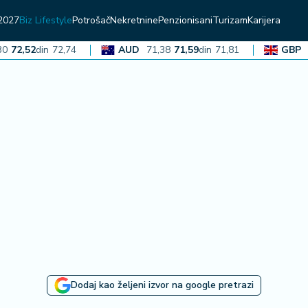
2027
Biz Lifestyle
Potrošač
Nekretnine
Penzionisani
Turizam
Karijera
2,52
din
72,74
AUD
71,38
71,59
din
71,81
GBP
136
Dodaj kao željeni izvor na google pretrazi