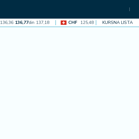
,36
136,77
din
137,18
CHF
125,48
125,86
din
KURSNA LISTA
126,23