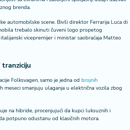
znog brenda.
nske automobilske scene. Bivši direktor Ferrarija Luca di
obila trebalo skinuti čuveni logo propetog
italijanski vicepremijer i ministar saobraćaja Matteo
tranziciju
pacije Folksvagen, samo je jedna od
brojnih
h meseci smanjuju ulaganja u električna vozila zbog
je na hibride, procenjujući da kupci luksuznih i
 da potpuno odustanu od klasičnih motora.