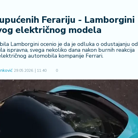
 upućenih Ferariju - Lamborgini
vog električnog modela
bila Lamborgini ocenio je da je odluka o odustajanju od
la ispravna, svega nekoliko dana nakon burnih reakcija
električnog automobila kompanije Ferrari.
nković
29.05.2026.
11:40
0