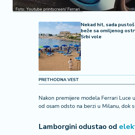
š
Foto: Youtube printscreen/ Ferrari
a
č
Nekad hit, sada pustoš 
beže sa omiljenog ostrv
N
Srbi vole
e
k
r
e
t
n
i
PRETHODNA VEST
n
e
Nakon premijere modela Ferrari Luce u R
od osam odsto na berzi u Milanu, dok s
P
e
n
Lamborgini odustao od
elek
zi