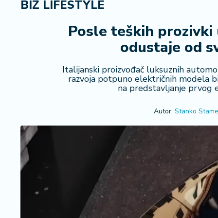
BIZ LIFESTYLE
i
n
a
Posle teških prozivki
n
odustaje od s
si
j
e
Italijanski proizvođač luksuznih automo
razvoja potpuno električnih modela bi
i
na predstavljanje prvog 
B
e
r
Autor:
Stanko Stame
z
a
E
x
p
o
2
0