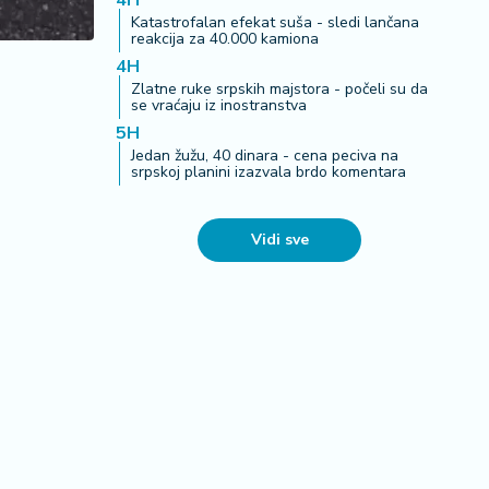
4H
Katastrofalan efekat suša - sledi lančana
reakcija za 40.000 kamiona
4H
Zlatne ruke srpskih majstora - počeli su da
se vraćaju iz inostranstva
5H
Jedan žužu, 40 dinara - cena peciva na
srpskoj planini izazvala brdo komentara
Vidi sve