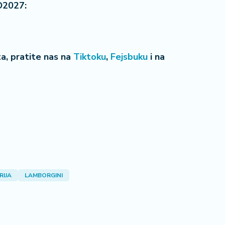
O2027:
eta, pratite nas na
Tiktoku
,
Fejsbuku
i na
RIJA
LAMBORGINI