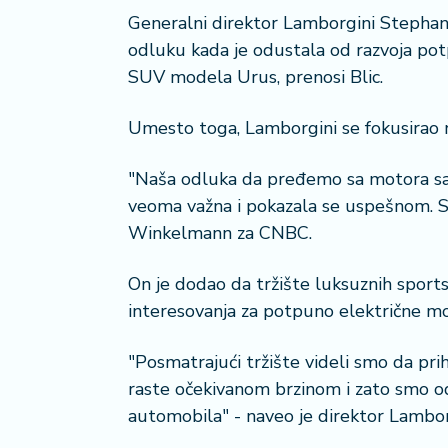
o
n
Generalni direktor Lamborgini Stephan
i
odluku kada je odustala od razvoja pot
s
SUV modela Urus, prenosi Blic.
a
n
Umesto toga, Lamborgini se fokusirao na
i
"Naša odluka da pređemo sa motora sa 
T
u
veoma važna i pokazala se uspešnom. Sv
ri
Winkelmann za CNBC.
z
a
On je dodao da tržište luksuznih sport
m
interesovanja za potpuno električne m
K
"Posmatrajući tržište videli smo da pr
a
ri
raste očekivanom brzinom i zato smo od
j
automobila" - naveo je direktor Lambor
e