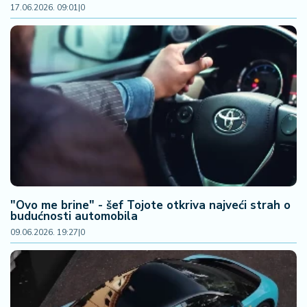
17.06.2026. 09:01
|
0
"Ovo me brine" - šef Tojote otkriva najveći strah o
budućnosti automobila
09.06.2026. 19:27
|
0