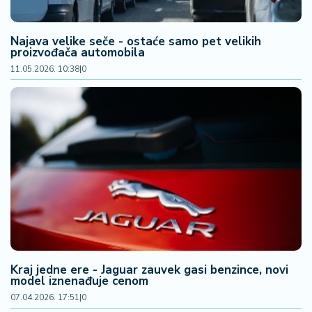
Najava velike seče - ostaće samo pet velikih
proizvođača automobila
11.05.2026. 10:38
|
0
Kraj jedne ere - Jaguar zauvek gasi benzince, novi
model iznenađuje cenom
07.04.2026. 17:51
|
0