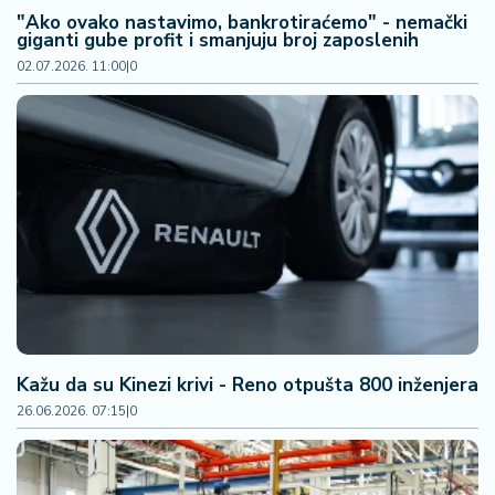
a
"Ako ovako nastavimo, bankrotiraćemo" - nemački
giganti gube profit i smanjuju broj zaposlenih
02.07.2026. 11:00
|
0
Kažu da su Kinezi krivi - Reno otpušta 800 inženjera
26.06.2026. 07:15
|
0