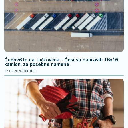
Čudovište na točkovima - Česi su napravili 16x16
kamion, za posebne namene
27.02.2026. 08:01
|
0