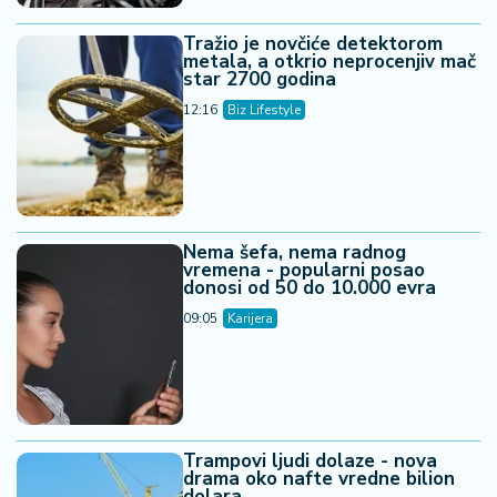
Tražio je novčiće detektorom
metala, a otkrio neprocenjiv mač
star 2700 godina
12:16
Biz Lifestyle
Nema šefa, nema radnog
vremena - popularni posao
donosi od 50 do 10.000 evra
09:05
Karijera
Trampovi ljudi dolaze - nova
drama oko nafte vredne bilion
dolara