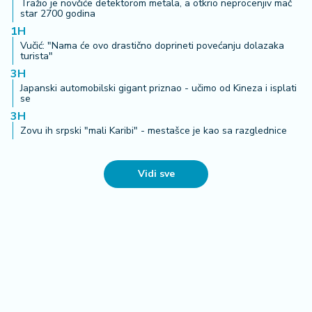
Tražio je novčiće detektorom metala, a otkrio neprocenjiv mač
star 2700 godina
1H
Vučić: "Nama će ovo drastično doprineti povećanju dolazaka
turista"
3H
Japanski automobilski gigant priznao - učimo od Kineza i isplati
se
3H
Zovu ih srpski "mali Karibi" - mestašce je kao sa razglednice
Vidi sve