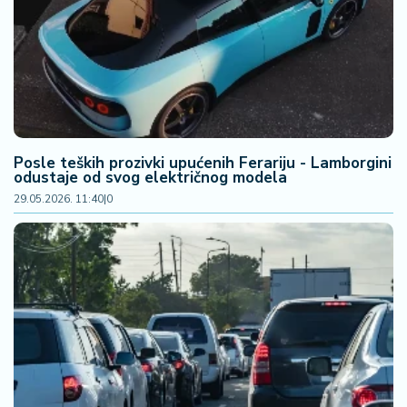
Posle teških prozivki upućenih Ferariju - Lamborgini
odustaje od svog električnog modela
29.05.2026. 11:40
|
0