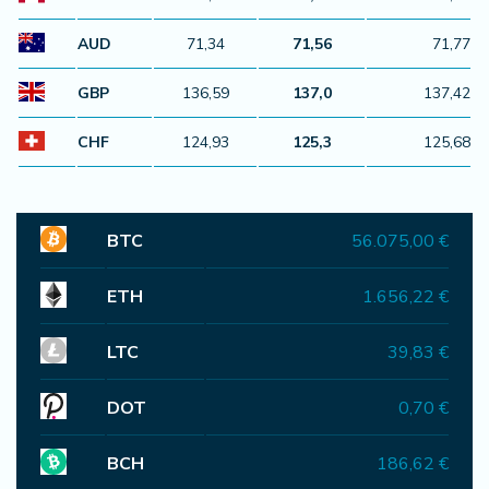
AUD
71,34
71,56
71,77
GBP
136,59
137,0
137,42
CHF
124,93
125,3
125,68
BTC
56.075,00 €
ETH
1.656,22 €
LTC
39,83 €
DOT
0,70 €
BCH
186,62 €