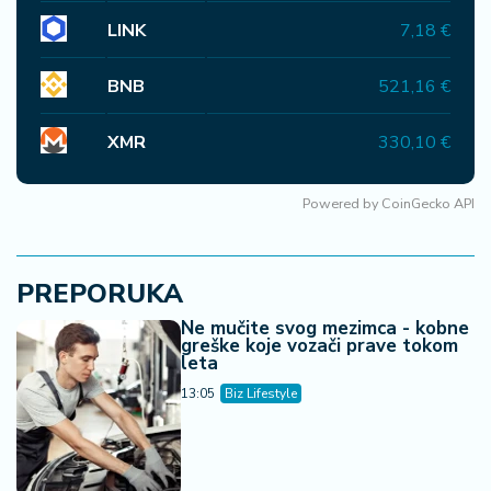
LINK
7,18 €
BNB
521,16 €
XMR
330,10 €
Powered by
CoinGecko API
PREPORUKA
Ne mučite svog mezimca - kobne
greške koje vozači prave tokom
leta
13:05
Biz Lifestyle