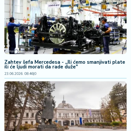
Zahtev šefa Mercedesa - „Ili ćemo smanjivati plate
ili će ljudi morati da rade duže"
23.06.2026. 08:46
|
0