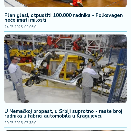
2
7
Plan glasi, otpustiti 100.000 radnika - Folksvagen
neće imati milosti
B
24.07.2026. 09:06
|
0
iz
L
if
e
s
t
y
l
e
P
o
U Nemačkoj propast, u Srbiji suprotno - raste broj
t
radnika u fabrici automobila u Kragujevcu
r
20.07.2026. 07:38
|
0
o