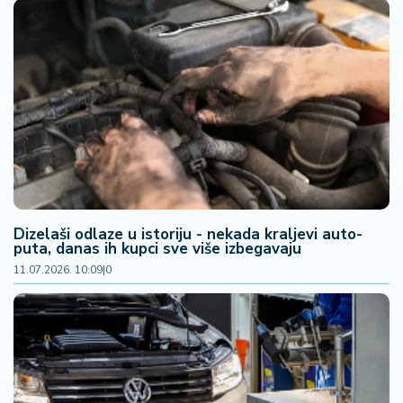
š
a
č
N
e
k
r
e
t
n
i
Dizelaši odlaze u istoriju - nekada kraljevi auto-
n
puta, danas ih kupci sve više izbegavaju
e
11.07.2026. 10:09
|
0
P
e
n
zi
o