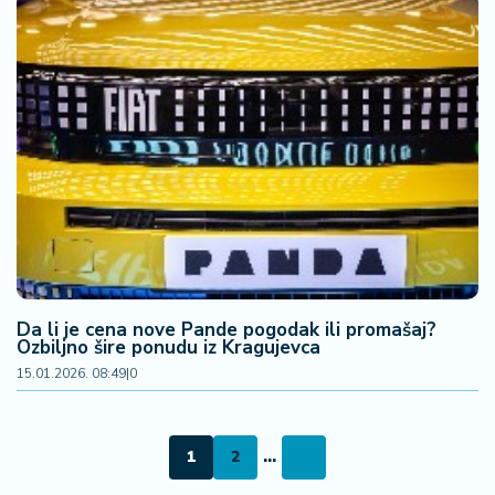
Da li je cena nove Pande pogodak ili promašaj?
Ozbiljno šire ponudu iz Kragujevca
15.01.2026. 08:49
|
0
1
2
...