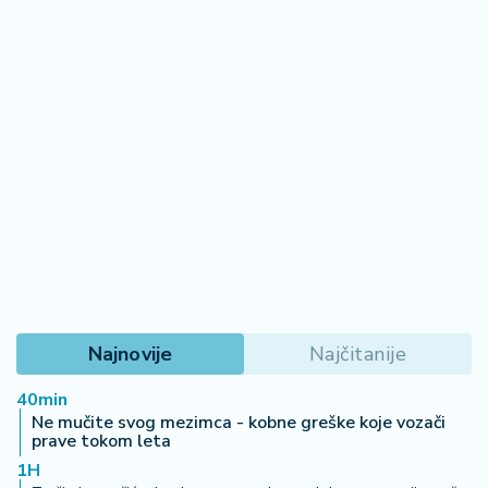
Najnovije
Najčitanije
40min
Ne mučite svog mezimca - kobne greške koje vozači
prave tokom leta
1H