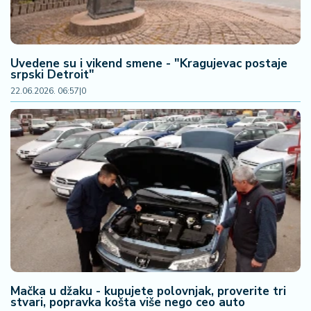
Uvedene su i vikend smene - "Kragujevac postaje
srpski Detroit"
22.06.2026. 06:57
|
0
Mačka u džaku - kupujete polovnjak, proverite tri
stvari, popravka košta više nego ceo auto