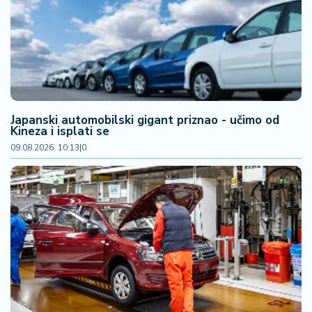
F
i
n
a
n
si
j
e
Japanski automobilski gigant priznao - učimo od
i
Kineza i isplati se
B
09.08.2026. 10:13
|
0
e
r
z
a
E
x
p
o
2
0