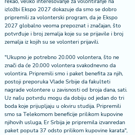
rekao, veliko interesovanje za volontiranje na
n
izložbi Ekspo 2027 dokazuje da smo se dobro
i
s
pripremili za volonterski program, da je Ekspo
a
2027 globalno veoma prepoznat i značajan, što
n
potvrđuje i broj zemalja koje su se prijavile i broj
i
zemalja iz kojih su se volonteri prijavili.
T
"Ukupno je potrebno 20.000 volontera, što ne
u
ri
znači da će 20.000 volontera svakodnevno da
z
volontira. Pripremili smo i paket benefita za njih,
a
postoji preporuka Vlade Srbije da fakulteti
m
nagrade volontere u zavisnosti od broja dana, sati.
Uz našu potvrdu mogu da dobiju od jedan do tri
K
boda koje prijupljaju u okviru studija. Pripremili
a
ri
smo sa Telekomom beneficije prilikom kupovine
j
njihovih usluga, Er Srbija je pripremila izvanredan
e
paket poputa 37 odsto prilikom kupovine karata",
r