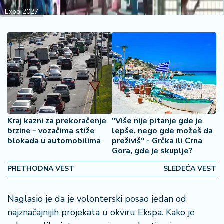
š
a
Expo 2027
č
N
e
k
r
e
t
n
Kraj kazni za prekoračenje
"Više nije pitanje gde je
i
brzine - vozačima stiže
lepše, nego gde možeš da
n
blokada u automobilima
preživiš" - Grčka ili Crna
e
Gora, gde je skuplje?
PRETHODNA VEST
SLEDEĆA VEST
P
e
n
Naglasio je da je volonterski posao jedan od
zi
najznačajnijih projekata u okviru Ekspa. Kako je
o