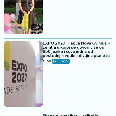
EXPO 2027: Papua Nova Gvineja –
zemlja u kojoj se govori više od
850 jezika i čuva jedna od
poslednjih velikih divljina planete
15:59
Expo 2027