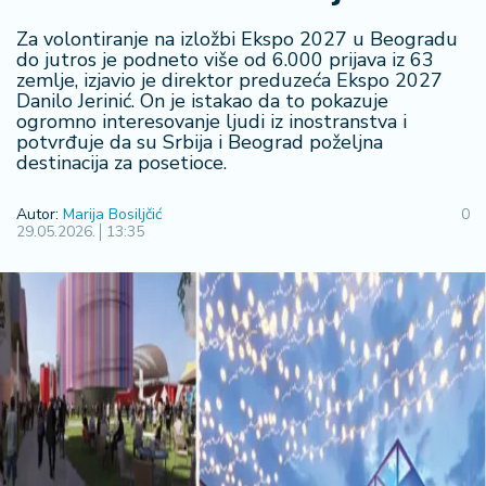
F
i
Za volontiranje na izložbi Ekspo 2027 u Beogradu
n
do jutros je podneto više od 6.000 prijava iz 63
a
zemlje, izjavio je direktor preduzeća Ekspo 2027
n
Danilo Jerinić. On je istakao da to pokazuje
si
ogromno interesovanje ljudi iz inostranstva i
j
potvrđuje da su Srbija i Beograd poželjna
destinacija za posetioce.
e
i
B
Autor:
Marija Bosiljčić
0
29.05.2026.
13:35
e
r
z
a
E
x
p
o
2
0