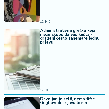
12:44
|
0
Administrativna greška koja
može skupo da vas košta -
građani često zanemare jednu
prijavu
12:10
|
0
Dovoljan je selfi, nema šifre -
Gugl uvodi prijavu licem