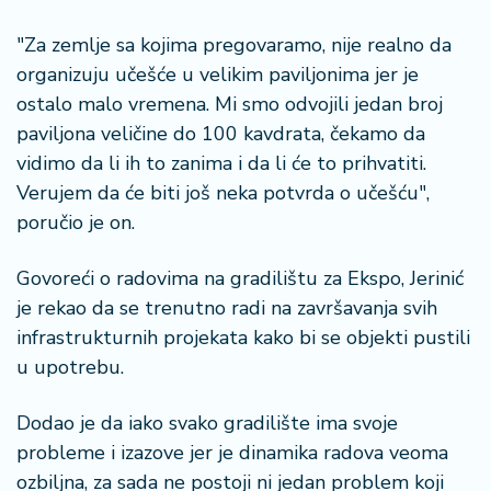
"Za zemlje sa kojima pregovaramo, nije realno da
organizuju učešće u velikim paviljonima jer je
ostalo malo vremena. Mi smo odvojili jedan broj
paviljona veličine do 100 kavdrata, čekamo da
vidimo da li ih to zanima i da li će to prihvatiti.
Verujem da će biti još neka potvrda o učešću",
poručio je on.
Govoreći o radovima na gradilištu za Ekspo, Jerinić
je rekao da se trenutno radi na završavanja svih
infrastrukturnih projekata kako bi se objekti pustili
u upotrebu.
Dodao je da iako svako gradilište ima svoje
probleme i izazove jer je dinamika radova veoma
ozbiljna, za sada ne postoji ni jedan problem koji