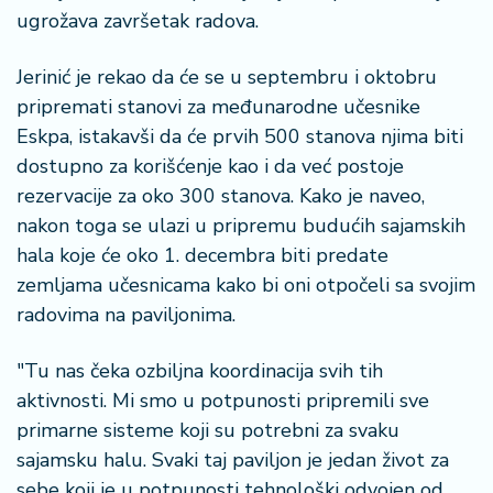
ugrožava završetak radova.
Jerinić je rekao da će se u septembru i oktobru
pripremati stanovi za međunarodne učesnike
Eskpa, istakavši da će prvih 500 stanova njima biti
dostupno za korišćenje kao i da već postoje
rezervacije za oko 300 stanova. Kako je naveo,
nakon toga se ulazi u pripremu budućih sajamskih
hala koje će oko 1. decembra biti predate
zemljama učesnicama kako bi oni otpočeli sa svojim
radovima na paviljonima.
"Tu nas čeka ozbiljna koordinacija svih tih
aktivnosti. Mi smo u potpunosti pripremili sve
primarne sisteme koji su potrebni za svaku
sajamsku halu. Svaki taj paviljon je jedan život za
sebe koji je u potpunosti tehnološki odvojen od