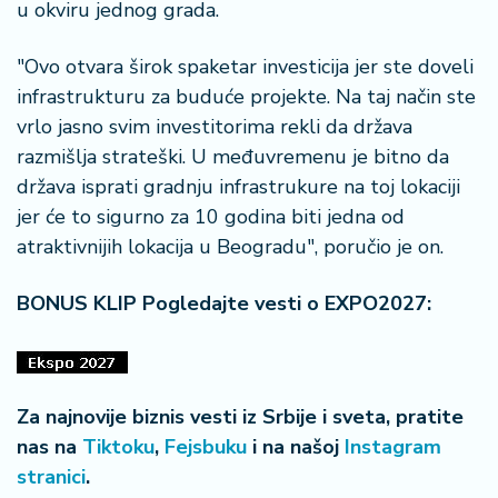
u okviru jednog grada.
"Ovo otvara širok spaketar investicija jer ste doveli
infrastrukturu za buduće projekte. Na taj način ste
vrlo jasno svim investitorima rekli da država
razmišlja strateški. U međuvremenu je bitno da
država isprati gradnju infrastrukure na toj lokaciji
jer će to sigurno za 10 godina biti jedna od
atraktivnijih lokacija u Beogradu", poručio je on.
BONUS KLIP Pogledajte vesti o EXPO2027:
Za najnovije biznis vesti iz Srbije i sveta, pratite
nas na
Tiktoku
,
Fejsbuku
i na našoj
Instagram
stranici
.