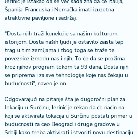
Jerinić je istakao da se već sada zna da će Italija,
Španija, Francuska i Nemačka imati izuzetna
atraktivne paviljone i sadržaj.
"Dosta njih traži konekcije sa našim kulturom,
istorijom. Dosta naših ljudi je ostavilo zaista lep
trag u tim zemljama i zbog toga se traže te
poveznice između nas i njih. To će da se prožima
kroz njihov program tokom ta 93 dana. Dosta njih
se priprema i za sve tehnologije koje nas čekaju u
budućnosti", naveo je on.
Odgovarajući na pitanje šta je dugoročni plan za
lokaciju u Surčinu, Jerinić je rekao da će način na
koji se aktivirala lokacija u Surčinu postati primer u
budućnosti za ceo Beograd i druge gradove u
Srbiji kako treba aktivirati i stvoriti novu destinaciju