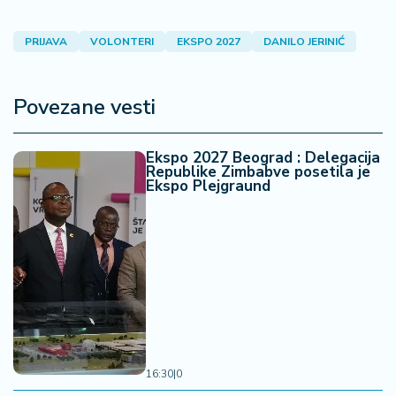
PRIJAVA
VOLONTERI
EKSPO 2027
DANILO JERINIĆ
Povezane vesti
Ekspo 2027 Beograd : Delegacija
Republike Zimbabve posetila je
Ekspo Plejgraund
16:30
|
0