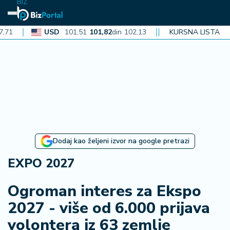
BIZ
USD
101,51
101,82
din
102,13
CAD
KURSNA LISTA
72,40
72,62
din
72
N
aj
n
o
vi
je
B
Dodaj kao željeni izvor na google pretrazi
iz
i
EXPO 2027
n
f
Ogroman interes za Ekspo
o
2027 - više od 6.000 prijava
volontera iz 63 zemlje