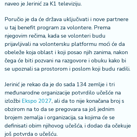
naveo je Jerinić za K1 televiziju.
a
Poručio je da će država uključivati i nove partnere
u taj benefit program za volontere. Prema
njegovim rečima, kada se volonteri budu
prijavljivali na volontersku platformu moći će da
obeleže koja oblast i koji posao njih zanima, nakon
čega će biti pozvani na razgovore i obuku kako bi
se upoznali sa prostorom i poslom koji budu radili.
Jerinić je rekao da je do sada 134 zemlje i tri
međunarodne organizacije potvrdilo učešće na
izložbi
Ekspo 2027
, ali da to nije konačana broj s
obzirom na to da se pregovara sa još jednim
brojem zemalja i organizacija, sa kojima će se
definisati obim njihovog učešća, i dodao da očekuje
još potvrda o učešću.