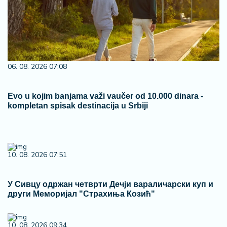
06. 08. 2026 07:08
Evo u kojim banjama važi vaučer od 10.000 dinara -
kompletan spisak destinacija u Srbiji
10. 08. 2026 07:51
У Сивцу одржан четврти Дечји вараличарски куп и
други Меморијал "Страхиња Козић"
10. 08. 2026 09:34