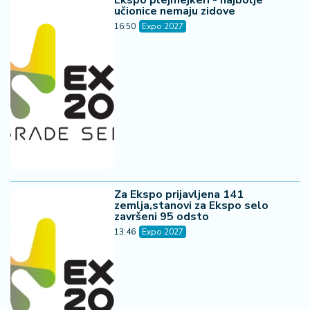
Ekspo plejmejkeri - najbolje
učionice nemaju zidove
16:50
Expo 2027
Za Ekspo prijavljena 141
zemlja,stanovi za Ekspo selo
završeni 95 odsto
13:46
Expo 2027