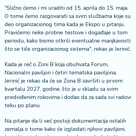
"Slično ćemo i mi uraditi od 15. aprila do 15. maja.
O tome ćemo razgovarati sa svim službama koje su
deo organizacionog tima kada je Ekspo u pitanju.
Pravićemo neke probne testove i događaje u tom
periodu, kako bismo otkrili eventualne manjkavosti
što se tiče organizacionog sistema", rekao je Jerinić.
Kada je reč o Zoni B koja obuhvata Forum,
Nacionalni paviljon i četiri tematska paviljona,
Jerinić je rekao da će se Zona B završiti u prvom
kvartalu 2027. godine, što je u skladu sa svim
predviđenim rokovima i dodao da za sada svi radovi
teku po planu.
Na pitanje da li već postoji dokumentacija ostalih
zemalja o tome kako će izgledati njihovi paviljoni,