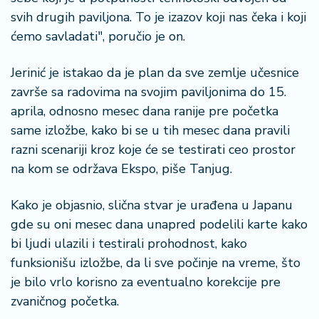
svih drugih paviljona. To je izazov koji nas čeka i koji
ćemo savladati", poručio je on.
Jerinić je istakao da je plan da sve zemlje učesnice
završe sa radovima na svojim paviljonima do 15.
aprila, odnosno mesec dana ranije pre početka
same izložbe, kako bi se u tih mesec dana pravili
razni scenariji kroz koje će se testirati ceo prostor
na kom se održava Ekspo, piše Tanjug.
Kako je objasnio, slična stvar je urađena u Japanu
gde su oni mesec dana unapred podelili karte kako
bi ljudi ulazili i testirali prohodnost, kako
funksionišu izložbe, da li sve počinje na vreme, što
je bilo vrlo korisno za eventualno korekcije pre
zvaničnog početka.