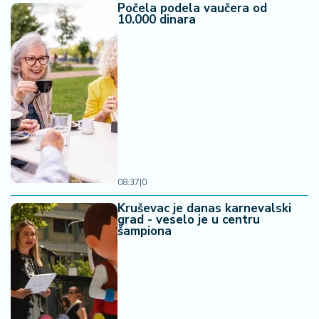
Počela podela vaučera od
10.000 dinara
08:37
|
0
Kruševac je danas karnevalski
grad - veselo je u centru
šampiona