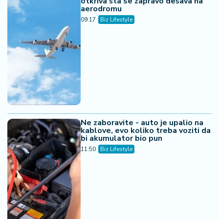
otkriva šta se zapravo dešava na
aerodromu
09:17
Biz Lifestyle
Ne zaboravite - auto je upalio na
kablove, evo koliko treba voziti da
bi akumulator bio pun
11:50
Biz Lifestyle