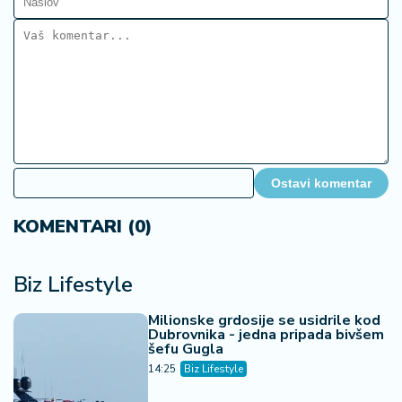
Ostavi komentar
KOMENTARI (0)
Biz Lifestyle
Milionske grdosije se usidrile kod
Dubrovnika - jedna pripada bivšem
šefu Gugla
14:25
Biz Lifestyle