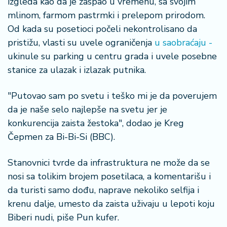
izgleda kao da je zaspao u vremenu, sa svojim
r
mlinom, farmom pastrmki i prelepom prirodom.
a
Od kada su posetioci počeli nekontrolisano da
pristižu, vlasti su uvele ograničenja
u saobraćaju -
ukinule su parking u centru grada i uvele posebne
stanice za ulazak i izlazak putnika.
"Putovao sam po svetu i teško mi je da poverujem
da je naše selo najlepše na svetu jer je
konkurencija zaista žestoka", dodao je Kreg
Čepmen za Bi-Bi-Si (BBC).
Stanovnici tvrde da infrastruktura ne može da se
nosi sa tolikim brojem posetilaca, a komentarišu i
da turisti samo dođu, naprave nekoliko selfija i
krenu dalje, umesto da zaista uživaju u lepoti koju
Biberi nudi, piše Pun kufer.