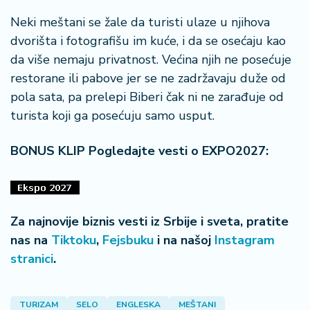
Neki meštani se žale da turisti ulaze u njihova
dvorišta i fotografišu im kuće, i da se osećaju kao
da više nemaju privatnost. Većina njih ne posećuje
restorane ili pabove jer se ne zadržavaju duže od
pola sata, pa prelepi Biberi čak ni ne zarađuje od
turista koji ga posećuju samo usput.
BONUS KLIP Pogledajte vesti o EXPO2027:
Za najnovije biznis vesti iz Srbije i sveta, pratite
nas na
Tiktoku
,
Fejsbuku
i na našoj
Instagram
stranici
.
TURIZAM
SELO
ENGLESKA
MEŠTANI