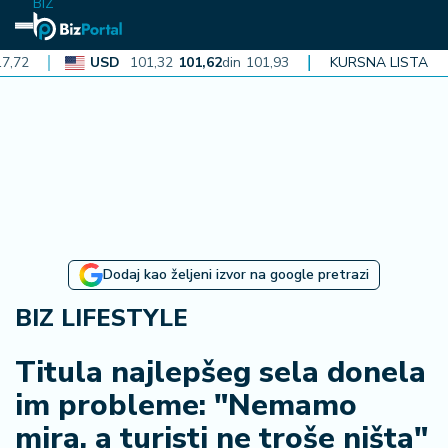
BIZ
USD
101,32
101,62
din
101,93
CAD
KURSNA LISTA
72,30
72,52
din
72
N
aj
n
o
vi
je
B
Dodaj kao željeni izvor na google pretrazi
iz
i
BIZ LIFESTYLE
n
f
Titula najlepšeg sela donela
o
im probleme: "Nemamo
mira, a turisti ne troše ništa"