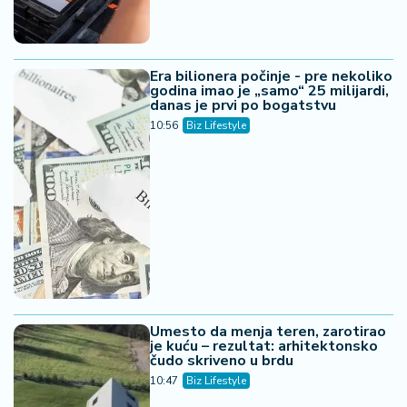
Era bilionera počinje - pre nekoliko
godina imao je „samo“ 25 milijardi,
danas je prvi po bogatstvu
10:56
Biz Lifestyle
Umesto da menja teren, zarotirao
je kuću – rezultat: arhitektonsko
čudo skriveno u brdu
10:47
Biz Lifestyle