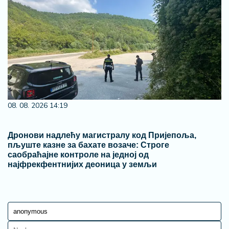
08. 08. 2026 14:19
Дронови надлећу магистралу код Пријепоља,
пљуште казне за бахате возаче: Строге
саобраћајне контроле на једној од
најфрекфентнијих деоница у земљи