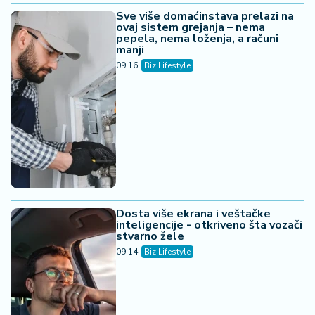
Sve više domaćinstava prelazi na
ovaj sistem grejanja – nema
pepela, nema loženja, a računi
manji
09:16
Biz Lifestyle
Dosta više ekrana i veštačke
inteligencije - otkriveno šta vozači
stvarno žele
09:14
Biz Lifestyle