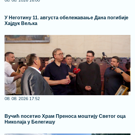
08. 08. 2026 16:00
У Неготину 11. августа обележавање Дана погибије
Хајдук Вељка
08. 08. 2026 17:52
Вучић посетио Храм Преноса моштију Светог оца
Николаја у Белегишу