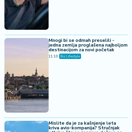
Mnogi bi se odmah preselili -
jedna zemlja proglašena najboljom
destinacijom za novi početak
11:10
Biz Lifestyle
Mislite da je za kašnjenje leta
kriva avio-kompanija? Stručnjak