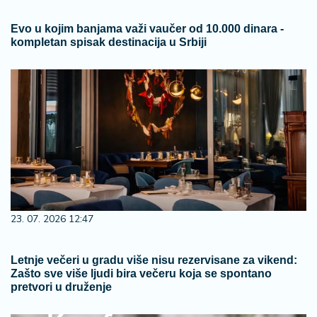
Evo u kojim banjama važi vaučer od 10.000 dinara -
kompletan spisak destinacija u Srbiji
23. 07. 2026 12:47
Letnje večeri u gradu više nisu rezervisane za vikend:
Zašto sve više ljudi bira večeru koja se spontano
pretvori u druženje