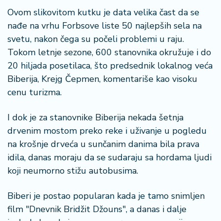
o
Ovom slikovitom kutku je data velika čast da se
n
nađe na vrhu Forbsove liste 50 najlepših sela na
i
s
svetu, nakon čega su počeli problemi u raju.
a
Tokom letnje sezone, 600 stanovnika okružuje i do
n
20 hiljada posetilaca, što predsednik lokalnog veća
i
Biberija, Krejg Čepmen, komentariše kao visoku
cenu turizma.
T
u
ri
I dok je za stanovnike Biberija nekada šetnja
z
drvenim mostom preko reke i uživanje u pogledu
a
na krošnje drveća u sunčanim danima bila prava
m
idila, danas moraju da se sudaraju sa hordama ljudi
koji neumorno stižu autobusima.
K
a
Biberi je postao popularan kada je tamo snimljen
ri
j
film "Dnevnik Bridžit Džouns", a danas i dalje
e