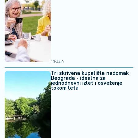
13:44
|
0
Tri skrivena kupališta nadomak
Beograda - idealna za
jednodnevni izlet i osveženje
tokom leta