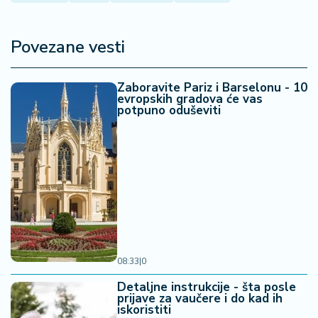
Povezane vesti
Zaboravite Pariz i Barselonu - 10
evropskih gradova će vas
potpuno oduševiti
08:33
|
0
Detaljne instrukcije - šta posle
prijave za vaučere i do kad ih
iskoristiti