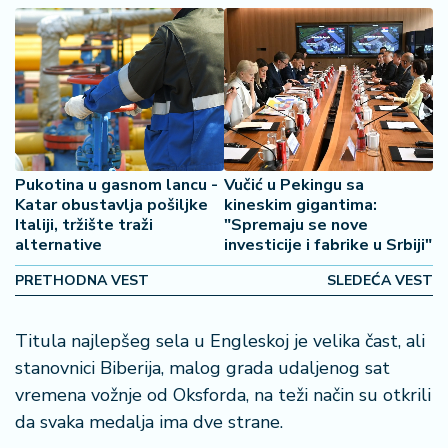
o
š
a
č
N
e
k
Pukotina u gasnom lancu -
Vučić u Pekingu sa
r
Katar obustavlja pošiljke
kineskim gigantima:
e
Italiji, tržište traži
"Spremaju se nove
t
alternative
investicije i fabrike u Srbiji"
n
i
PRETHODNA VEST
SLEDEĆA VEST
n
e
Titula najlepšeg sela u Engleskoj je velika čast, ali
stanovnici Biberija, malog grada udaljenog sat
P
e
vremena vožnje od Oksforda, na teži način su otkrili
n
da svaka medalja ima dve strane.
zi