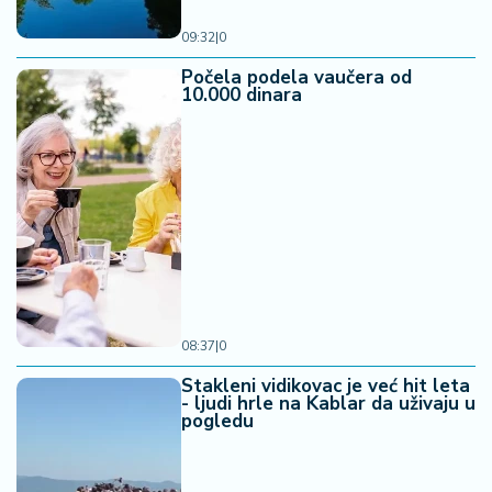
09:32
|
0
Počela podela vaučera od
10.000 dinara
08:37
|
0
Stakleni vidikovac je već hit leta
- ljudi hrle na Kablar da uživaju u
pogledu