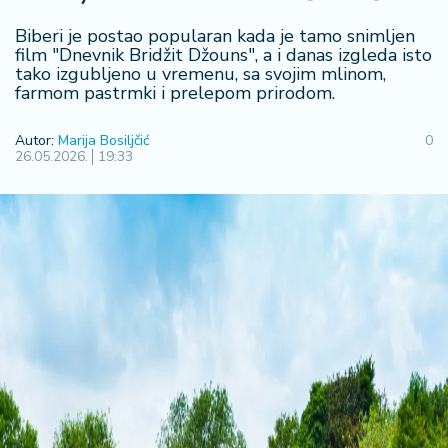
F
i
Biberi je postao popularan kada je tamo snimljen
n
film "Dnevnik Bridžit Džouns", a i danas izgleda isto
a
tako izgubljeno u vremenu, sa svojim mlinom,
n
farmom pastrmki i prelepom prirodom.
si
j
Autor:
Marija Bosiljčić
0
e
26.05.2026.
19:33
i
B
e
r
z
a
E
x
p
o
2
0