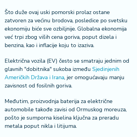
š
a
Što duže ovaj uski pomorski prolaz ostane
č
zatvoren za većinu brodova, posledice po svetsku
ekonomiju biće sve ozbiljnije. Globalna ekonomija
N
e
već trpi zbog viših cena goriva, poput dizela i
k
benzina, kao i inflacije koju to izaziva.
r
e
Električna vozila (EV) često se smatraju jednim od
t
glavnih "dobitnika" sukoba između
Sjedinjenih
n
i
Američkih Država i Irana
, jer omogućavaju manju
n
zavisnost od fosilnih goriva.
e
Međutim, proizvodnja baterija za električne
P
automobile takođe zavisi od Ormuskog moreuza,
e
pošto je sumporna kiselina ključna za preradu
n
zi
metala poput nikla i litijuma.
o