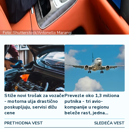
2
7
B
iz
Foto: Shutterstock/Antonello Marangi
L
if
e
s
t
y
l
e
Stiže novi trošak za vozače
Prevezle oko 1,3 miliona
P
- motorna ulja drastično
putnika - tri avio-
o
poskupljuju, servisi dižu
kompanije u regionu
t
cene
beleže rast, jedna
r
dominira
o
PRETHODNA VEST
SLEDEĆA VEST