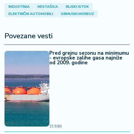
INDUSTRIJA
NESTAŠICA
BLISKI ISTOK
ELEKTRIČNI AUTOMOBILI
ORMUSKI MOREUZ
Povezane vesti
Pred grejnu sezonu na minimumu
- evropske zalihe gasa najniže
od 2009. godine
15:50
|
0