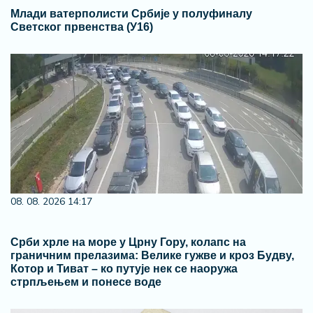
Млади ватерполисти Србије у полуфиналу
Светског првенства (У16)
08. 08. 2026 14:17
Срби хрле на море у Црну Гору, колапс на
граничним прелазима: Велике гужве и кроз Будву,
Котор и Тиват – ко путује нек се наоружа
стрпљењем и понесе воде