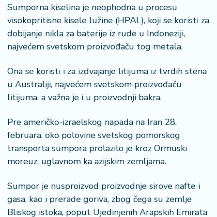
n
Sumporna kiselina je neophodna u procesu
i
visokopritisne kisele lužine (HPAL), koji se koristi za
s
dobijanje nikla za baterije iz rude u Indoneziji,
a
n
najvećem svetskom proizvođaču tog metala.
i
Ona se koristi i za izdvajanje litijuma iz tvrdih stena
T
u Australiji, najvećem svetskom proizvođaču
u
litijuma, a važna je i u proizvodnji bakra.
ri
z
Pre američko-izraelskog napada na Iran 28.
a
m
februara, oko polovine svetskog pomorskog
transporta sumpora prolazilo je kroz Ormuski
K
moreuz, uglavnom ka azijskim zemljama.
a
ri
Sumpor je nusproizvod proizvodnje sirove nafte i
j
gasa, kao i prerade goriva, zbog čega su zemlje
e
Bliskog istoka, poput Ujedinjenih Arapskih Emirata
r