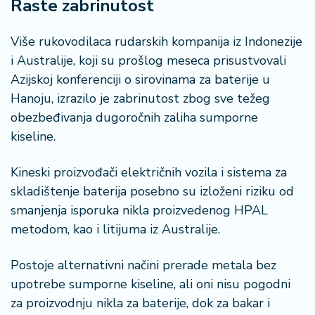
Raste zabrinutost
Više rukovodilaca rudarskih kompanija iz Indonezije
i Australije, koji su prošlog meseca prisustvovali
Azijskoj konferenciji o sirovinama za baterije u
Hanoju, izrazilo je zabrinutost zbog sve težeg
obezbeđivanja dugoročnih zaliha sumporne
kiseline.
Kineski proizvođači električnih vozila i sistema za
skladištenje baterija posebno su izloženi riziku od
smanjenja isporuka nikla proizvedenog HPAL
metodom, kao i litijuma iz Australije.
Postoje alternativni načini prerade metala bez
upotrebe sumporne kiseline, ali oni nisu pogodni
za proizvodnju nikla za baterije, dok za bakar i