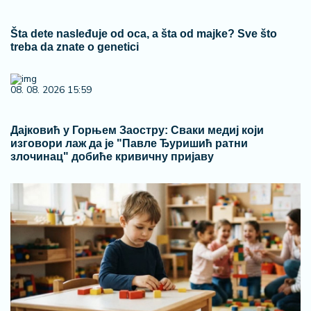
Šta dete nasleđuje od oca, a šta od majke? Sve što
treba da znate o genetici
08. 08. 2026 15:59
Дајковић у Горњем Заостру: Сваки медиј који
изговори лаж да је "Павле Ђуришић ратни
злочинац" добиће кривичну пријаву