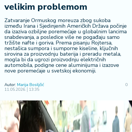
velikim problemom
R
e
g
Zatvaranje Ormuskog moreuza zbog sukoba
i
između Irana i Sjedinjenih Američkih Država počinje
da izaziva ozbiljne poremećaje u globalnim lancima
o
snabdevanja, a posledice više ne pogađaju samo
n
tržište nafte i goriva. Prema pisanju Rojtersa,
nestašica sumpora i sumporne kiseline, ključnih
S
sirovina za proizvodnju baterija i preradu metala,
mogla bi da ugrozi proizvodnju električnih
r
automobila, podigne cene aluminijuma i izazove
b
nove poremećaje u svetskoj ekonomiji.
ij
a
Autor:
Marija Bosiljčić
0
11.05.2026.
13:35
S
v
e
t
F