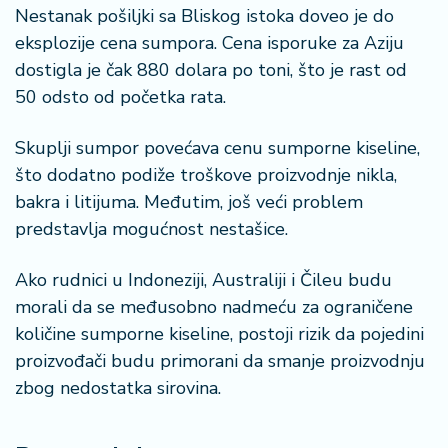
Nestanak pošiljki sa Bliskog istoka doveo je do
eksplozije cena sumpora. Cena isporuke za Aziju
dostigla je čak 880 dolara po toni, što je rast od
50 odsto od početka rata.
Skuplji sumpor povećava cenu sumporne kiseline,
što dodatno podiže troškove proizvodnje nikla,
bakra i litijuma. Međutim, još veći problem
predstavlja mogućnost nestašice.
Ako rudnici u Indoneziji, Australiji i Čileu budu
morali da se međusobno nadmeću za ograničene
količine sumporne kiseline, postoji rizik da pojedini
proizvođači budu primorani da smanje proizvodnju
zbog nedostatka sirovina.