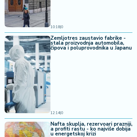
10:18
|
0
Zemljotres zaustavio fabrike -
stala proizvodnja automobila,
čipova i poluprovodnika u Japanu
12:14
|
0
Nafta skuplja, rezervoari prazniji,
a profiti rastu - ko najviše dobija
u energetskoj krizi