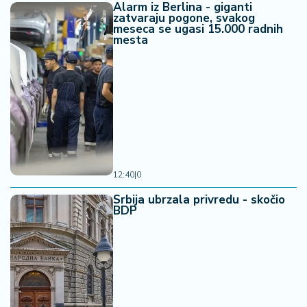
Alarm iz Berlina - giganti
zatvaraju pogone, svakog
meseca se ugasi 15.000 radnih
mesta
12:40
|
0
Srbija ubrzala privredu - skočio
BDP