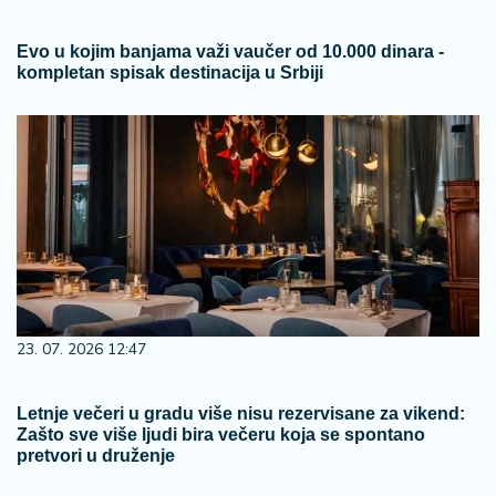
Evo u kojim banjama važi vaučer od 10.000 dinara -
kompletan spisak destinacija u Srbiji
23. 07. 2026 12:47
Letnje večeri u gradu više nisu rezervisane za vikend:
Zašto sve više ljudi bira večeru koja se spontano
pretvori u druženje