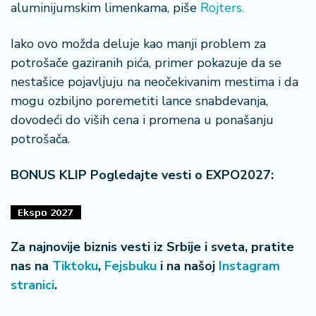
aluminijumskim limenkama, piše
Rojters.
Iako ovo možda deluje kao manji problem za
potrošače gaziranih pića, primer pokazuje da se
nestašice pojavljuju na neočekivanim mestima i da
mogu ozbiljno poremetiti lance snabdevanja,
dovodeći do viših cena i promena u ponašanju
potrošača.
BONUS KLIP Pogledajte vesti o EXPO2027:
Za najnovije biznis vesti iz Srbije i sveta, pratite
nas na
Tiktoku
,
Fejsbuku
i na našoj
Instagram
stranici
.