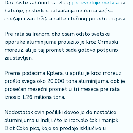
Dok raste zabrinutost zbog
proizvodnje metala
za
baterije, posledice zatvaranja moreuza već se
osećaju i van tržišta nafte i tečnog prirodnog gasa.
Pre rata sa Iranom, oko osam odsto svetske
isporuke aluminijuma prolazilo je kroz Ormuski
moreuz, ali je taj promet sada gotovo potpuno
zaustavljen.
Prema podacima Kplera, u aprilu je kroz moreuz
prošlo svega oko 20.000 tona aluminijuma, dok je
prosečan mesečni promet u tri meseca pre rata
iznosio 1,26 miliona tona.
Nedostatak ovih pošiljki doveo je do nestašice
aluminijuma u Indiji, što je izazvalo čak i manjak
Diet Coke pića, koje se prodaje isključivo u