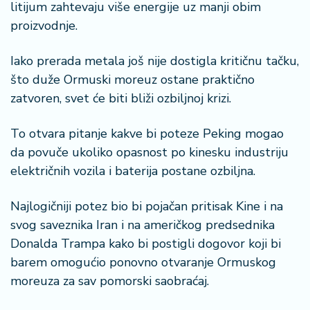
litijum zahtevaju više energije uz manji obim
proizvodnje.
Iako prerada metala još nije dostigla kritičnu tačku,
što duže Ormuski moreuz ostane praktično
zatvoren, svet će biti bliži ozbiljnoj krizi.
To otvara pitanje kakve bi poteze Peking mogao
da povuče ukoliko opasnost po kinesku industriju
električnih vozila i baterija postane ozbiljna.
Najlogičniji potez bio bi pojačan pritisak Kine i na
svog saveznika Iran i na američkog predsednika
Donalda Trampa kako bi postigli dogovor koji bi
barem omogućio ponovno otvaranje Ormuskog
moreuza za sav pomorski saobraćaj.