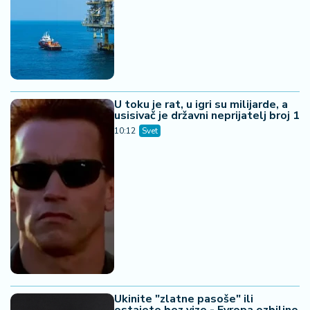
U toku je rat, u igri su milijarde, a
usisivač je državni neprijatelj broj 1
10:12
Svet
Ukinite "zlatne pasoše" ili