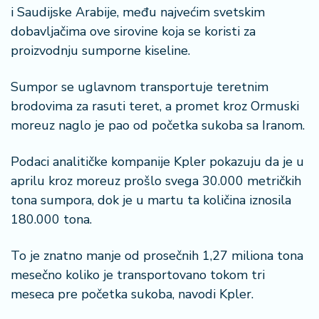
a
i Saudijske Arabije, među najvećim svetskim
dobavljačima ove sirovine koja se koristi za
proizvodnju sumporne kiseline.
Sumpor se uglavnom transportuje teretnim
brodovima za rasuti teret, a promet kroz Ormuski
moreuz naglo je pao od početka sukoba sa Iranom.
Podaci analitičke kompanije Kpler pokazuju da je u
aprilu kroz moreuz prošlo svega 30.000 metričkih
tona sumpora, dok je u martu ta količina iznosila
180.000 tona.
To je znatno manje od prosečnih 1,27 miliona tona
mesečno koliko je transportovano tokom tri
meseca pre početka sukoba, navodi Kpler.