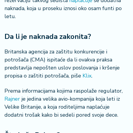
rezervaciju takvog sedišta
naplaćuje
se dodatna
š
a
naknada, koja u proseku iznosi oko osam funti po
č
letu.
N
e
Da li je naknada zakonita?
k
r
Britanska agencija za zaštitu konkurencije i
e
potrošača (CMA) ispitaće da li ovakva praksa
t
predstavlja nepošten uslov poslovanja i kršenje
n
i
propisa o zaštiti potrošača, piše
Klix
.
n
e
Prema informacijama kojima raspolaže regulator,
Rajner
je jedina velika avio-kompanija koja leti iz
P
Velike Britanije, a koja roditeljima naplaćuje
e
dodatni trošak kako bi sedeli pored svoje dece.
n
zi
o