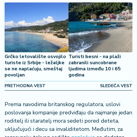
2
7
B
iz
L
if
e
Grčko letovalište osvojilo
Turisti besni - na plaži
s
turiste iz Srbije - ležaljke
zabranili suncobrane
t
se ne naplaćuju, smeštaj
ljudima između 10 i 65
y
povoljan
godina
l
PRETHODNA VEST
SLEDEĆA VEST
e
P
Prema navodima britanskog regulatora, uslovi
o
poslovanja kompanije predviđaju da najmanje jedan
t
roditelj ili staratelj mora sedeti pored deteta,
r
uključujući i decu sa invaliditetom. Međutim, za
o