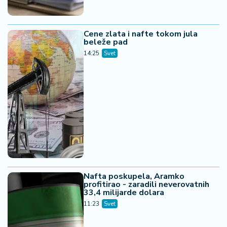
Cene zlata i nafte tokom jula
beleže pad
14:25
Svet
Nafta poskupela, Aramko
profitirao - zaradili neverovatnih
33,4 milijarde dolara
11:23
Svet