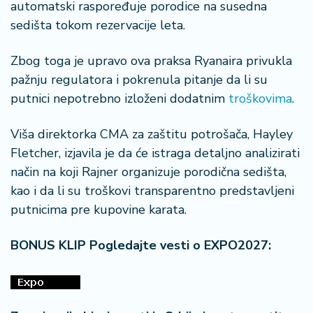
automatski raspoređuje porodice na susedna
sedišta tokom rezervacije leta.
Zbog toga je upravo ova praksa Ryanaira privukla
pažnju regulatora i pokrenula pitanje da li su
putnici nepotrebno izloženi dodatnim
troškovima
.
Viša direktorka CMA za zaštitu potrošača, Hayley
Fletcher, izjavila je da će istraga detaljno analizirati
način na koji Rajner organizuje porodična sedišta,
kao i da li su troškovi transparentno predstavljeni
putnicima pre kupovine karata.
BONUS KLIP Pogledajte vesti o EXPO2027: