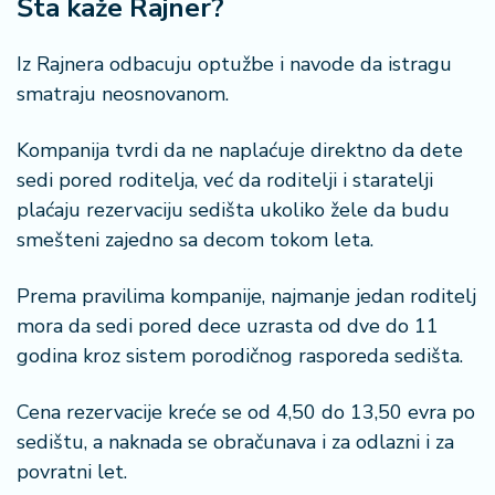
Šta kaže Rajner?
n
i
s
Iz Rajnera odbacuju optužbe i navode da istragu
a
smatraju neosnovanom.
n
i
Kompanija tvrdi da ne naplaćuje direktno da dete
sedi pored roditelja, već da roditelji i staratelji
T
plaćaju rezervaciju sedišta ukoliko žele da budu
u
ri
smešteni zajedno sa decom tokom leta.
z
a
Prema pravilima kompanije, najmanje jedan roditelj
m
mora da sedi pored dece uzrasta od dve do 11
godina kroz sistem porodičnog rasporeda sedišta.
K
a
Cena rezervacije kreće se od 4,50 do 13,50 evra po
ri
j
sedištu, a naknada se obračunava i za odlazni i za
e
povratni let.
r