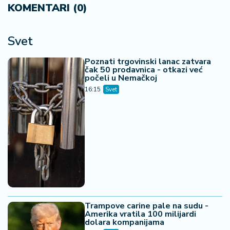
KOMENTARI (0)
Svet
Poznati trgovinski lanac zatvara
čak 50 prodavnica - otkazi već
počeli u Nemačkoj
16:15
Svet
Trampove carine pale na sudu -
Amerika vratila 100 milijardi
dolara kompanijama