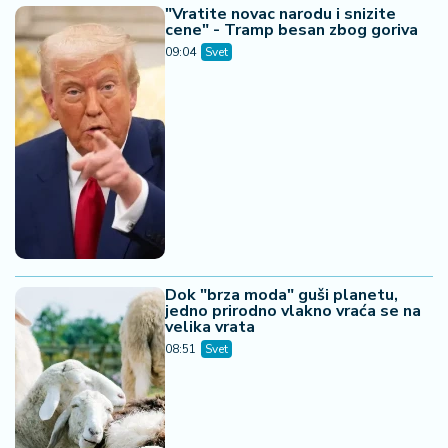
"Vratite novac narodu i snizite
cene" - Tramp besan zbog goriva
09:04
Svet
Dok "brza moda" guši planetu,
jedno prirodno vlakno vraća se na
velika vrata
08:51
Svet