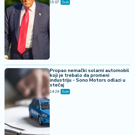
15:07
Svet
Propao nemački solarni automobil
koji je trebalo da promeni
industriju - Sono Motors odlazi u
stečaj
14:29
Svet