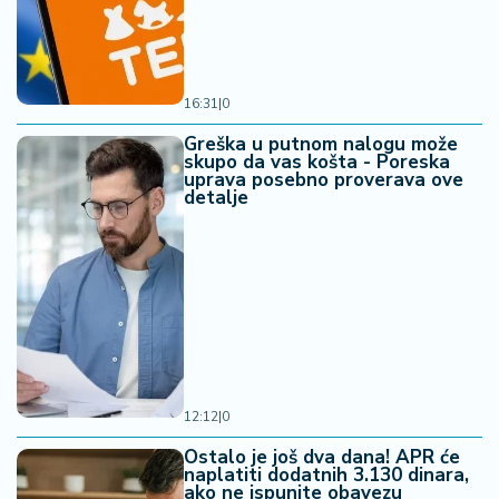
16:31
|
0
Greška u putnom nalogu može
skupo da vas košta - Poreska
uprava posebno proverava ove
detalje
12:12
|
0
Ostalo je još dva dana! APR će
naplatiti dodatnih 3.130 dinara,
ako ne ispunite obavezu