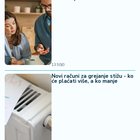
13:50
|
0
Novi računi za grejanje stižu - ko
će plaćati više, a ko manje