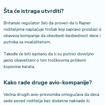
a
Šta će istraga utvrditi?
Britanski regulator želi da proveri da li Rajner
roditeljima naplaćuje trošak koji zapravo proizlazi iz
obaveza kompanije da obezbedi bezbednost dece i
putnika sa invaliditetom.
Takođe će biti ispitano da li su putnici dovoljno
jasno obavešteni o tim troškovima prilikom
kupovine karata.
Kako rade druge avio-kompanije?
Većina drugih avio-prevoznika omogućava da deca
sede pored roditelja bez dodatne naknade ili