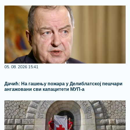
05. 08. 2026 15:41
Дачић: На гашењу пожара у Делиблатској пешчари
ангажовани сви капацитети МУП-а