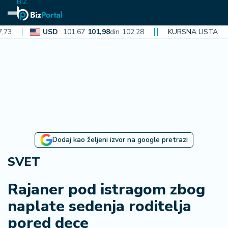
BIZ
USD
101,67
101,98
din
102,28
CAD
KURSNA LISTA
72,38
72,60
din
72
N
aj
n
o
vi
je
B
Dodaj kao željeni izvor na google pretrazi
i
z
SVET
i
n
Rajaner pod istragom zbog
f
naplate sedenja roditelja
o
pored dece