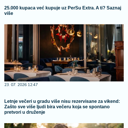
25.000 kupaca već kupuje uz PerSu Extra. A ti? Saznaj
više
23. 07. 2026 12:47
Letnje večeri u gradu više nisu rezervisane za vikend:
Zašto sve više ljudi bira večeru koja se spontano
pretvori u druženje