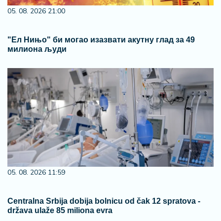
05. 08. 2026 21:00
"Ел Нињо" би могао изазвати акутну глад за 49
милиона људи
05. 08. 2026 11:59
Centralna Srbija dobija bolnicu od čak 12 spratova -
država ulaže 85 miliona evra