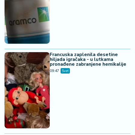
Francuska zaplenila desetine
hiljada igračaka - u lutkama
pronađene zabranjene hemikalije
09:47
Svet