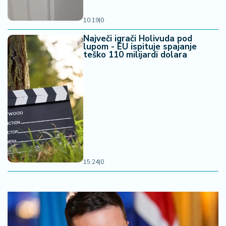
10:19
|
0
Največi igrači Holivuda pod
lupom - EU ispituje spajanje
teško 110 milijardi dolara
15:24
|
0