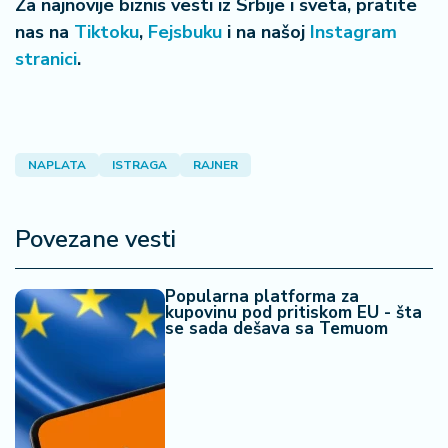
Za najnovije biznis vesti iz Srbije i sveta, pratite
nas na
Tiktoku
,
Fejsbuku
i na našoj
Instagram
stranici
.
NAPLATA
ISTRAGA
RAJNER
Povezane vesti
Popularna platforma za
kupovinu pod pritiskom EU - šta
se sada dešava sa Temuom