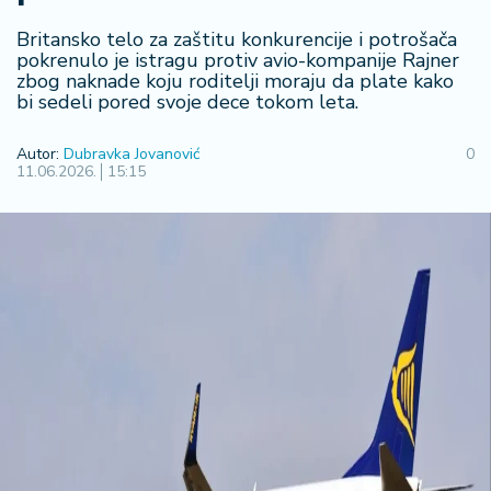
R
Britansko telo za zaštitu konkurencije i potrošača
e
pokrenulo je istragu protiv avio-kompanije Rajner
g
zbog naknade koju roditelji moraju da plate kako
i
bi sedeli pored svoje dece tokom leta.
o
n
Autor:
Dubravka Jovanović
0
11.06.2026.
15:15
S
r
b
ij
a
S
v
e
t
F