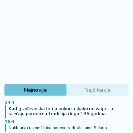
Najnovije
Najčitanije
14H
Kad građevinska firma pukne, nikako ne valja - u
stečaju porodična tradicija duga 136 godina
16H
Nuklearka u komšiluku ponovo radi, ali samo 9 dana