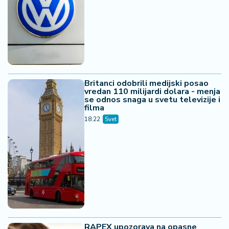
Britanci odobrili medijski posao
vredan 110 milijardi dolara - menja
se odnos snaga u svetu televizije i
filma
18:22
Svet
RAPEX upozorava na opasne