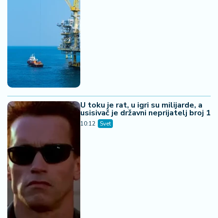
U toku je rat, u igri su milijarde, a
usisivač je državni neprijatelj broj 1
10:12
Svet