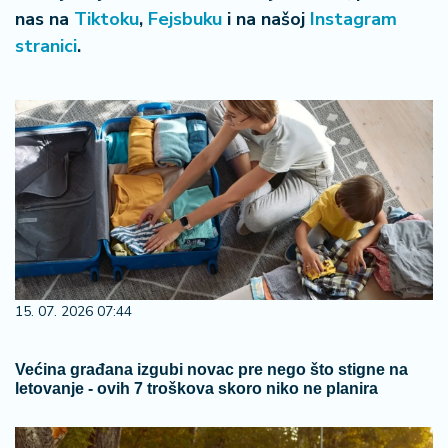
nas na
Tiktoku
,
Fejsbuku
i na našoj
Instagram
stranici
.
15. 07. 2026 07:44
Većina građana izgubi novac pre nego što stigne na
letovanje - ovih 7 troškova skoro niko ne planira