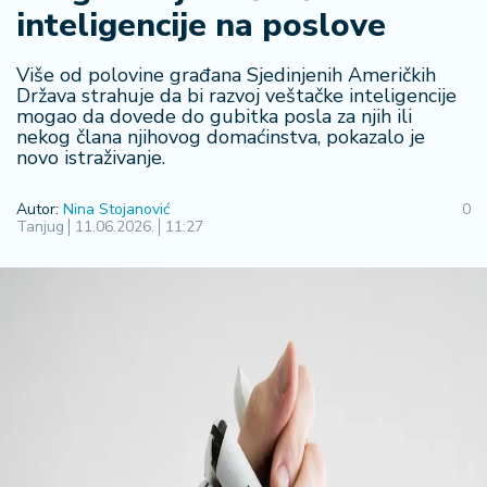
inteligencije na poslove
R
e
g
Više od polovine građana Sjedinjenih Američkih
i
Država strahuje da bi razvoj veštačke inteligencije
mogao da dovede do gubitka posla za njih ili
o
nekog člana njihovog domaćinstva, pokazalo je
n
novo istraživanje.
S
Autor:
Nina Stojanović
0
r
Tanjug
11.06.2026.
11:27
b
ij
a
S
v
e
t
F