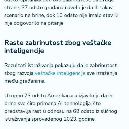
š
a
strane, 37 odsto građana navelo je da ih takav
č
scenario ne brine, dok 10 odsto nije imalo stav ili
nije odgovorilo na pitanje.
N
e
k
Raste zabrinutost zbog veštačke
r
inteligencije
e
t
Rezultati istraživanja pokazuju da je zabrinutost
n
i
zbog razvoja
veštačke inteligencije
sve izraženija
n
među građanima.
e
Ukupno 73 odsto Amerikanaca izjavilo je da ih
P
brine sve šira primena AI tehnologija, što
e
predstavlja rast u odnosu na 68 odsto iz sličnog
n
zi
istraživanja sprovedenog 2023. godine.
o