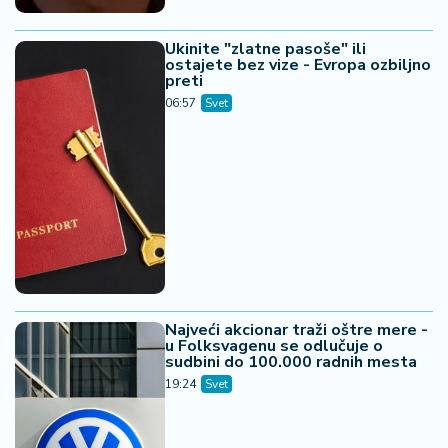
Ukinite "zlatne pasoše" ili
ostajete bez vize - Evropa ozbiljno
preti
06:57
Svet
Najveći akcionar traži oštre mere -
u Folksvagenu se odlučuje o
sudbini do 100.000 radnih mesta
19:24
Svet