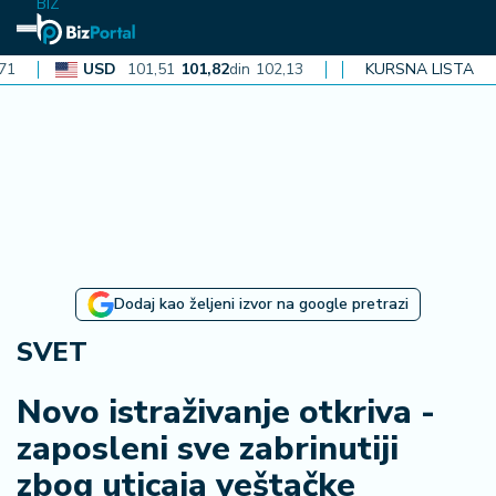
BIZ
USD
101,51
101,82
din
102,13
CAD
72,40
KURSNA LISTA
72,62
din
72,8
N
aj
n
o
vi
je
B
Dodaj kao željeni izvor na google pretrazi
i
z
SVET
i
n
Novo istraživanje otkriva -
f
zaposleni sve zabrinutiji
o
zbog uticaja veštačke