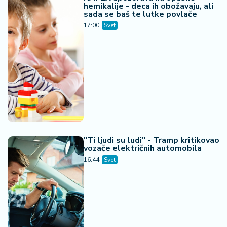
hemikalije - deca ih obožavaju, ali
sada se baš te lutke povlače
17:00
Svet
"Ti ljudi su ludi" - Tramp kritikovao
vozače električnih automobila
16:44
Svet