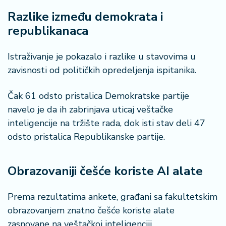
n
Razlike između demokrata i
i
s
republikanaca
a
n
Istraživanje je pokazalo i razlike u stavovima u
i
zavisnosti od političkih opredeljenja ispitanika.
T
Čak 61 odsto pristalica Demokratske partije
u
ri
navelo je da ih zabrinjava uticaj veštačke
z
inteligencije na tržište rada, dok isti stav deli 47
a
odsto pristalica Republikanske partije.
m
K
Obrazovaniji češće koriste AI alate
a
ri
Prema rezultatima ankete, građani sa fakultetskim
j
obrazovanjem znatno češće koriste alate
e
r
zasnovane na veštačkoj inteligenciji.