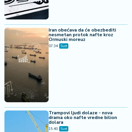
Iran obećava da će obezbediti
nesmetan protok nafte kroz
Ormuski moreuz
07:34
Svet
Trampovi ljudi dolaze - nova
drama oko nafte vredne bilion
dolara
15:40
Svet