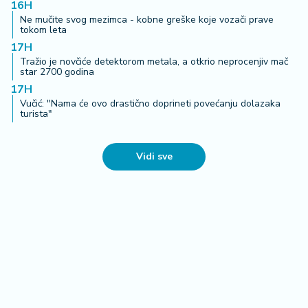
16H
Ne mučite svog mezimca - kobne greške koje vozači prave
tokom leta
17H
Tražio je novčiće detektorom metala, a otkrio neprocenjiv mač
star 2700 godina
17H
Vučić: "Nama će ovo drastično doprineti povećanju dolazaka
turista"
Vidi sve