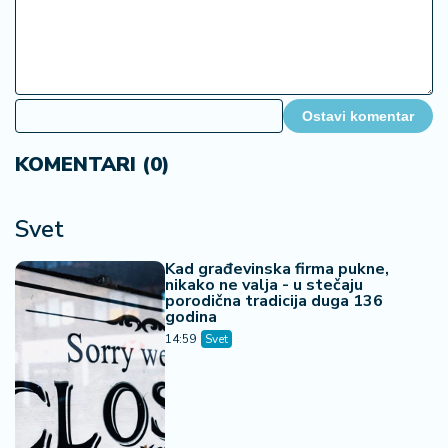
Ostavi komentar
KOMENTARI (0)
Svet
Kad građevinska firma pukne,
nikako ne valja - u stečaju
porodična tradicija duga 136
godina
14:59
Svet