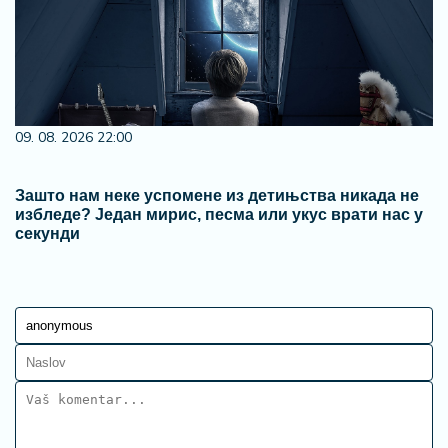
09. 08. 2026 22:00
Зашто нам неке успомене из детињства никада не
избледе? Један мирис, песма или укус врати нас у
секунди