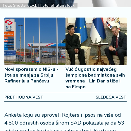
2
Foto: Shutterstock | Foto: Shutterstock
7
B
iz
L
if
e
s
t
Novi sporazum o NIS-u -
Vučić ugostio najvećeg
y
šta se menja za Srbiju i
šampiona badmintona svih
l
Rafineriju u Pančevu
vremena - Lin Dan stiže i
e
na Ekspo
PRETHODNA VEST
SLEDEĆA VEST
P
o
t
Anketa koju su sproveli Rojters i Ipsos na više od
r
4.500 odraslih osoba širom SAD pokazala je da 53
o
odsto ispitanika deli ovu zabrinutost. Sa druge