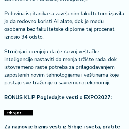
a
Polovina ispitanika sa završenim fakultetom izjavila
je da redovno koristi AI alate, dok je među
osobama bez fakultetske diplome taj procenat
iznosio 34 odsto.
Stručnjaci ocenjuju da će razvoj veštačke
inteligencije nastaviti da menja tržište rada, dok
istovremeno raste potreba za prilagođavanjem
zaposlenih novim tehnologijama i veštinama koje
postaju sve traženije u savremenoj ekonomiji.
BONUS KLIP Pogledajte vesti o EXPO2027:
Za najnovije biznis vesti iz Srbije i sveta, pratite