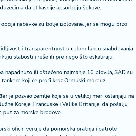
duzećima da efikasnije apsorbuju šokove.
 opcija nabavke su bolje izolovane, jer se mogu brzo
vidljivost i transparentnost u celom lancu snabdevanja
uju slabosti i reše ih pre nego što eskaliraju.
ba napadnuto ili oštećeno najmanje 16 plovila, SAD su
tankere koji će proći kroz Ormuski moreuz.
 je pozvao zemlje koje se u velikoj meri oslanjaju na
Južne Koreje, Francuske i Velike Britanije, da pošalju
an put za morske brodove.
orski oficir, veruje da pomorska pratnja i patrole