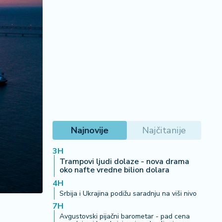
Najnovije
Najčitanije
3H
Trampovi ljudi dolaze - nova drama
oko nafte vredne bilion dolara
4H
Srbija i Ukrajina podižu saradnju na viši nivo
7H
Avgustovski pijačni barometar - pad cena