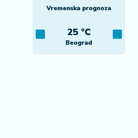
Vremenska prognoza
C
25 °C
ca
Beograd