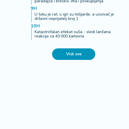
paradajza i breskvi, ima i poskupljenja
9H
U toku je rat, u igri su milijarde, a usisivač je
državni neprijatelj broj 1
10H
Katastrofalan efekat suša - sledi lančana
reakcija za 40.000 kamiona
Vidi sve