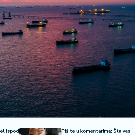
nel ispod
Pišite u komentarima: Šta vas