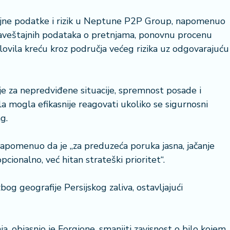
ajne podatke i rizik u Neptune P2P Group, napomenuo
 obaveštajnih podataka o pretnjama, ponovnu procenu
lovila kreću kroz područja većeg rizika uz odgovarajuću
je za nepredviđene situacije, spremnost posade i
la mogla efikasnije reagovati ukoliko se sigurnosni
g.
napomenuo da je „za preduzeća poruka jasna, jačanje
pcionalno, već hitan strateški prioritet“.
og geografije Persijskog zaliva, ostavljajući
ja, objasnio je Forgione, smanjiti zavisnost o bilo kojem