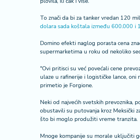
plovila, ili čak i više.
i
s
To znači da bi za tanker vredan 120 mi
a
dolara sada koštala između 600.000 i 
n
i
Domino efekti naglog porasta cena znač
T
supermarketima u roku od nekoliko se
u
ri
"Ovi pritisci su već povećali cene prevo
z
a
ulaze u rafinerije i logističke lance, on
m
primetio je Forgione.
K
Neki od najvećih svetskih prevoznika,
a
obustavili su putovanja kroz Meksički z
ri
što bi moglo produžiti vreme tranzita.
j
e
r
Mnoge kompanije su morale uključiti geo