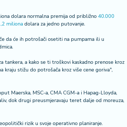
liona dolara normalna premija od približno
40.000
1,2 miliona
dolara za jedno putovanje.
23 °
Lozni
e da će ih potrošači osetiti na pumpama ili u
dmica.
za tankera, a kako se ti troškovi kaskadno prenose kroz
i na kraju stižu do potrošača kroz više cene goriva",
 poput Maerska, MSC-a, CMA CGM-a i Hapag-Lloyda,
aliv, dok drugi preusmjeravaju teret dalje od moreuza,
politički rizik u svoje operativno planiranje.