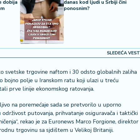
e dobija
danas kod ljudi u Srbiji čini
em
ponosnim?
SLEDEĆA VEST
to svetske trgovine naftom i 30 odsto globalnih zaliha
o bojno polje u Iranskom ratu koji ulazi u treću
ali prve linije ekonomskog ratovanja.
tljivo na poremećaje sada se pretvorilo u uporno
 održivost putovanja, prihvatanje osiguravača i taktički
čenja“, rekao je za Euronews Marco Forgione, direktor
odnu trgovinu sa sjdištem u Velikoj Britaniji.