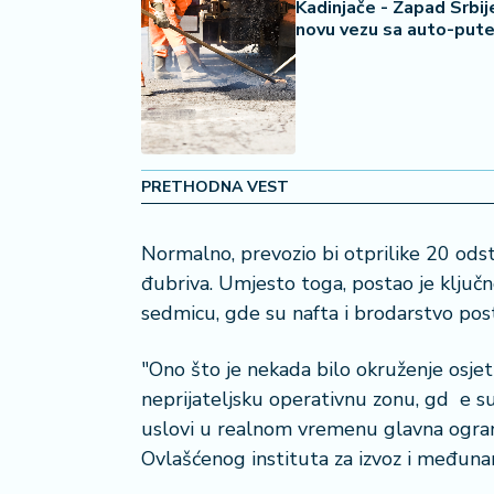
2
Kadinjače - Zapad Srbij
novu vezu sa auto-put
7
B
iz
L
if
e
PRETHODNA VEST
s
t
Normalno, prevozio bi otprilike 20 ods
y
l
đubriva. Umjesto toga, postao je ključn
e
sedmicu, gde su nafta i brodarstvo post
P
"Ono što je nekada bilo okruženje osje
o
neprijateljsku operativnu zonu, gd e su
t
uslovi u realnom vremenu glavna ograni
r
Ovlašćenog instituta za izvoz i međunar
o
š