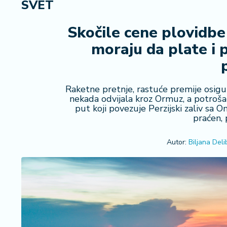
SVET
R
e
g
Skočile cene plovidbe
i
moraju da plate i 
o
n
S
Raketne pretnje, rastuće premije osigu
r
nekada odvijala kroz Ormuz, a potrošač
b
put koji povezuje Perzijski zaliv sa 
praćen,
ij
a
Autor:
Biljana Deli
S
v
e
t
F