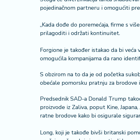
pojedinačnom partneru i omogućiti pre
„Kada dođe do poremećaja, firme s više
prilagoditi i održati kontinuitet.
Forgione je također istakao da bi veća 
omogućila kompanijama da rano identifik
S obzirom na to da je od početka suko
obećale pomorsku pratnju za brodove i 
Predsednik SAD-a Donald Trump također
proizvode iz Zaliva, poput Kine, Japana, 
ratne brodove kako bi osigurale sigur
Long, koji je takođe bivši britanski pom