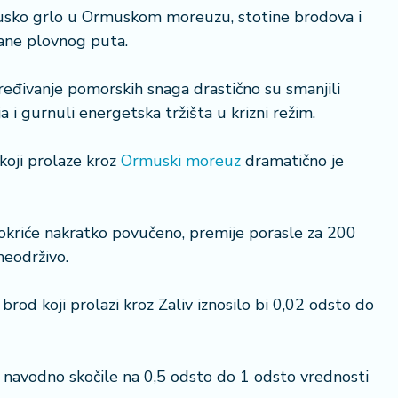
 usko grlo u Ormuskom moreuzu, stotine brodova i
rane plovnog puta.
ređivanje pomorskih snaga drastično su smanjili
 i gurnuli energetska tržišta u krizni režim.
koji prolaze kroz
Ormuski moreuz
dramatično je
okriće nakratko povučeno, premije porasle za 200
neodrživo.
 brod koji prolazi kroz Zaliv iznosilo bi 0,02 odsto do
u navodno skočile na 0,5 odsto do 1 odsto vrednosti