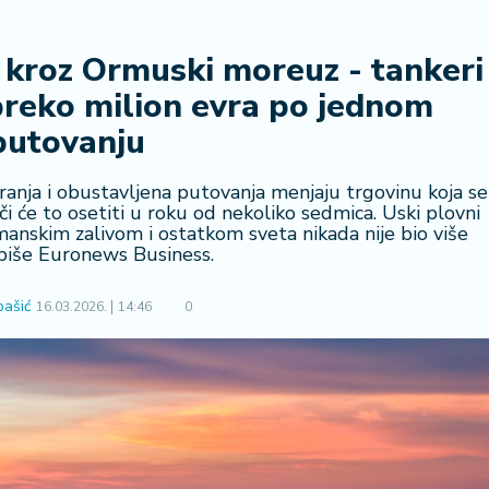
 kroz Ormuski moreuz - tankeri
preko milion evra po jednom
putovanju
ranja i obustavljena putovanja menjaju trgovinu koja se
i će to osetiti u roku od nekoliko sedmica. Uski plovni
Omanskim zalivom i ostatkom sveta nikada nije bio više
 piše Euronews Business.
bašić
16.03.2026.
14:46
0