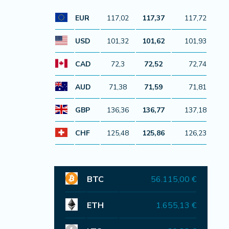
EUR
117,02
117,37
117,72
USD
101,32
101,62
101,93
CAD
72,3
72,52
72,74
AUD
71,38
71,59
71,81
GBP
136,36
136,77
137,18
CHF
125,48
125,86
126,23
BTC
56.115,00 €
ETH
1.655,13 €