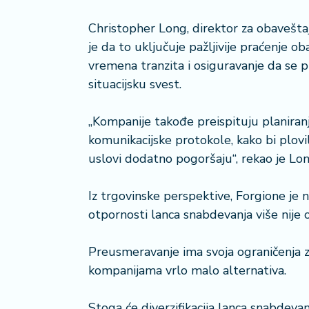
a
Christopher Long, direktor za obavešt
je da to uključuje pažljivije praćenje
vremena tranzita i osiguravanje da se p
situacijsku svest.
„Kompanije takođe preispituju planiran
komunikacijske protokole, kako bi plovi
uslovi dodatno pogoršaju“, rekao je Lon
Iz trgovinske perspektive, Forgione je 
otpornosti lanca snabdevanja više nije o
Preusmeravanje ima svoja ograničenja zb
kompanijama vrlo malo alternativa.
Stoga će diverzifikacija lanca snabdevan