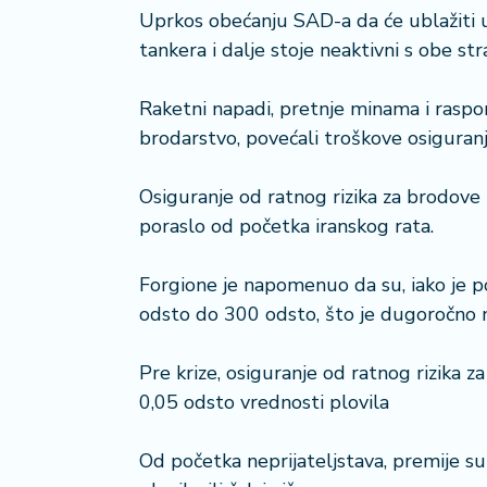
a
Uprkos obećanju SAD-a da će ublažiti
č
tankera i dalje stoje neaktivni s obe st
N
Raketni napadi, pretnje minama i raspo
e
brodarstvo, povećali troškove osiguranja
k
r
e
Osiguranje od ratnog rizika za brodove 
t
poraslo od početka iranskog rata.
n
i
n
Forgione je napomenuo da su, iako je p
e
odsto do 300 odsto, što je dugoročno 
P
Pre krize, osiguranje od ratnog rizika za
e
0,05 odsto vrednosti plovila
n
zi
o
Od početka neprijateljstava, premije s
n