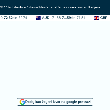
2027
Biz Lifestyle
Potrošač
Nekretnine
Penzionisani
Turizam
Karijera
,52
din
72,74
AUD
71,38
71,59
din
71,81
GBP
136,
Dodaj kao željeni izvor na google pretrazi