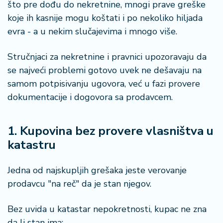
što pre dođu do nekretnine, mnogi prave greške
i
s
koje ih kasnije mogu koštati i po nekoliko hiljada
a
evra - a u nekim slučajevima i mnogo više.
n
i
Stručnjaci za nekretnine i pravnici upozoravaju da
se najveći problemi gotovo uvek ne dešavaju na
T
samom potpisivanju ugovora, već u fazi provere
u
ri
dokumentacije i dogovora sa prodavcem.
z
a
m
1. Kupovina bez provere vlasništva u
katastru
K
a
Jedna od najskupljih grešaka jeste verovanje
ri
prodavcu "na reč" da je stan njegov.
j
e
r
Bez uvida u katastar nepokretnosti, kupac ne zna
a
da li stan ima: