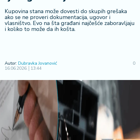
F
i
Kupovina stana može dovesti do skupih grešaka
n
ako se ne proveri dokumentacija, ugovor i
a
vlasništvo. Evo na šta građani najčešće zaboravljaju
n
i koliko to može da ih košta.
si
j
e
i
B
Autor:
Dubravka Jovanović
0
e
16.06.2026.
13:44
r
z
a
E
x
p
o
2
0