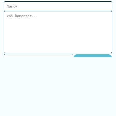
Ostavi komentar
KOMENTARI (0)
Nekretnine
Velika promena za vlasnike kuća i
stanova - za neke upis
nepokretnosti bez naknade, ko
sve dobija olakšice