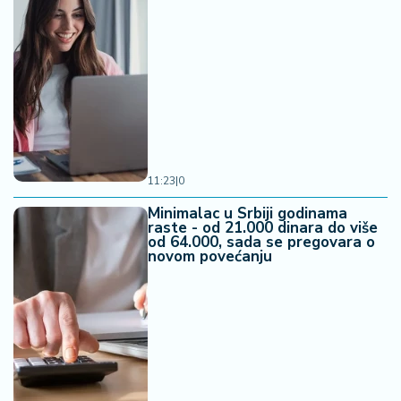
11:23
|
0
Minimalac u Srbiji godinama
raste - od 21.000 dinara do više
od 64.000, sada se pregovara o
novom povećanju