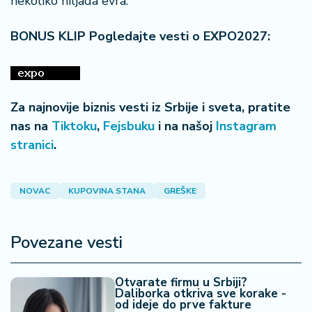
nekoliko hiljada evra.
BONUS KLIP Pogledajte vesti o EXPO2027:
Za najnovije biznis vesti iz Srbije i sveta, pratite
nas na
Tiktoku
,
Fejsbuku
i na našoj
Instagram
stranici
.
NOVAC
KUPOVINA STANA
GREŠKE
Povezane vesti
Otvarate firmu u Srbiji?
Daliborka otkriva sve korake -
od ideje do prve fakture