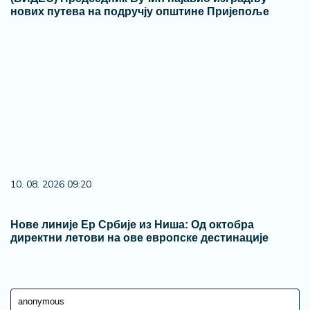
нових путева на подручју општине Пријепоље
10. 08. 2026 09:20
Нове линије Ер Србије из Ниша: Од октобра
директни летови на ове европске дестинације