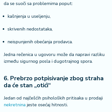
da se suoči sa problemima poput:
kašnjenja u useljenju,
skrivenih nedostataka,
neispunjenih obećanja prodavca.
Jedna rečenica u ugovoru može da napravi razliku
između sigurnog posla i dugotrajnog spora.
6. Prebrzo potpisivanje zbog straha
da će stan „otići“
Jedan od najčešćih psiholoških pritisaka u prodaji
nekretnina
jeste osećaj hitnosti.