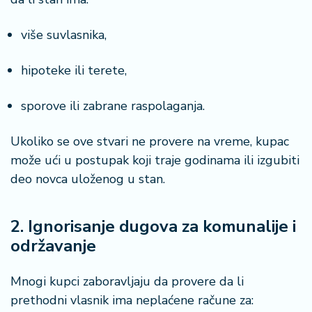
više suvlasnika,
hipoteke ili terete,
sporove ili zabrane raspolaganja.
Ukoliko se ove stvari ne provere na vreme, kupac
može ući u postupak koji traje godinama ili izgubiti
deo novca uloženog u stan.
2. Ignorisanje dugova za komunalije i
održavanje
Mnogi kupci zaboravljaju da provere da li
prethodni vlasnik ima neplaćene račune za: