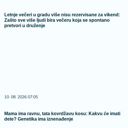
Letnje večeri u gradu više nisu rezervisane za vikend:
Zašto sve više ljudi bira večeru koja se spontano
pretvori u druženje
10. 08. 2026 07:05
Mama ima ravnu, tata kovrdžavu kosu: Kakvu će imati
dete? Genetika ima iznenađenje