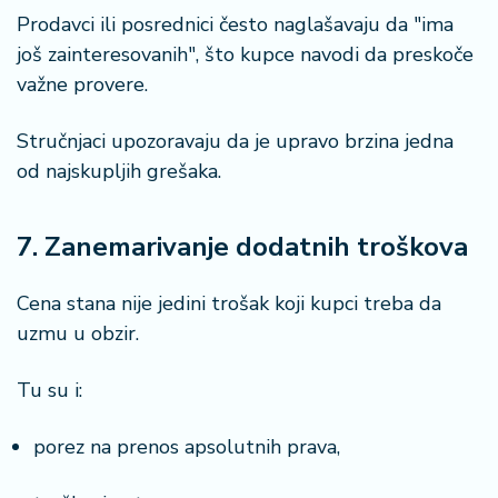
Prodavci ili posrednici često naglašavaju da "ima
još zainteresovanih", što kupce navodi da preskoče
važne provere.
Stručnjaci upozoravaju da je upravo brzina jedna
od najskupljih grešaka.
7. Zanemarivanje dodatnih troškova
Cena stana nije jedini trošak koji kupci treba da
uzmu u obzir.
Tu su i:
porez na prenos apsolutnih prava,