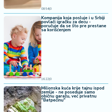
08:54
|
0
Kompanija koja posluje i u Srbiji
povlači igračku za decu -
poručuje da se što pre prestane
sa korišćenjem
16:22
|
0
Milionska kuća krije tajnu ispod
zemlje - ne poseduje samo
običnu garažu, već privatnu
"Batpećinu"