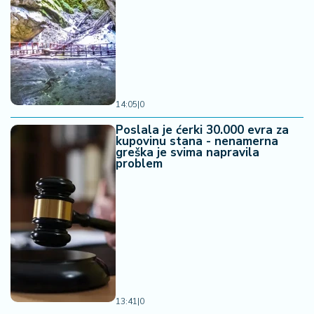
14:05
|
0
Poslala je ćerki 30.000 evra za
kupovinu stana - nenamerna
greška je svima napravila
problem
13:41
|
0