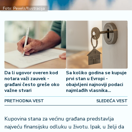
š
a
Foto: Pexels/Ilustracija
č
N
e
k
r
e
t
ni
Da li ugovor overen kod
Sa koliko godina se kupuje
n
notara važi zauvek -
prvi stan u Evropi -
e
građani često greše oko
obajvljeni najnoviji podaci
važne stvari
najmlađih vlasnika
P
nekretnina
PRETHODNA VEST
SLEDEĆA VEST
e
n
zi
Kupovina stana za većinu građana predstavlja
o
najveću finansijsku odluku u životu. Ipak, u želji da
n