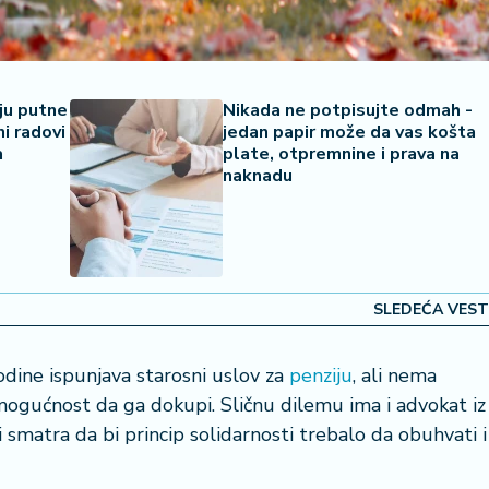
nju putne
Nikada ne potpisujte odmah -
i radovi
jedan papir može da vas košta
a
plate, otpremnine i prava na
naknadu
SLEDEĆA VEST
odine ispunjava starosni uslov za
penziju
, ali nema
i mogućnost da ga dokupi. Sličnu dilemu ima i advokat iz
 smatra da bi princip solidarnosti trebalo da obuhvati i