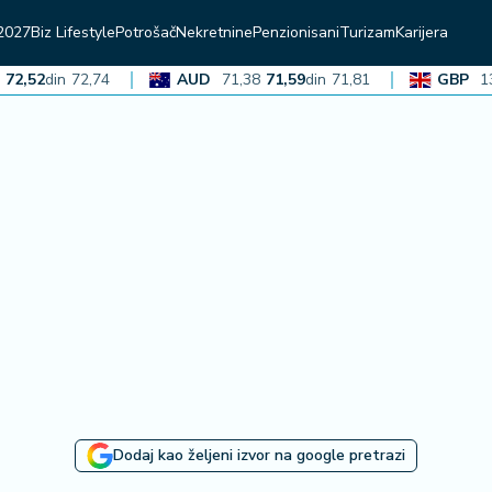
2027
Biz Lifestyle
Potrošač
Nekretnine
Penzionisani
Turizam
Karijera
2
din
72,74
AUD
71,38
71,59
din
71,81
GBP
136,36
Dodaj kao željeni izvor na google pretrazi