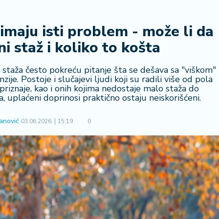
maju isti problem - može li da
i staž i koliko to košta
 staža često pokreću pitanje šta se dešava sa "viškom"
je. Postoje i slučajevi ljudi koji su radili više od pola
 priznaje, kao i onih kojima nedostaje malo staža do
, uplaćeni doprinosi praktično ostaju neiskorišćeni.
anović
03.06.2026.
15:19
0