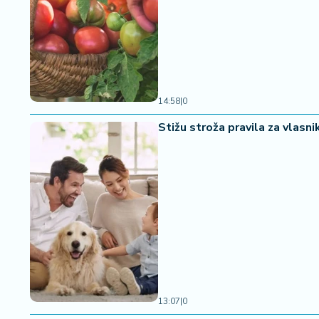
14:58
|
0
Stižu stroža pravila za vlasni
13:07
|
0