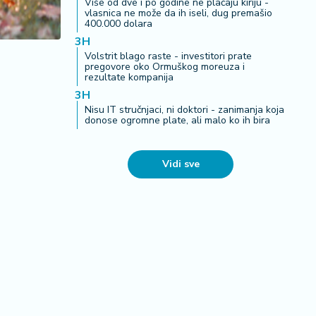
Više od dve i po godine ne plaćaju kiriju -
vlasnica ne može da ih iseli, dug premašio
400.000 dolara
3H
Volstrit blago raste - investitori prate
pregovore oko Ormuškog moreuza i
rezultate kompanija
3H
Nisu IT stručnjaci, ni doktori - zanimanja koja
donose ogromne plate, ali malo ko ih bira
Vidi sve