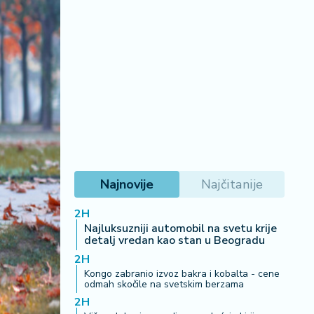
Najnovije
Najčitanije
2H
Najluksuzniji automobil na svetu krije
detalj vredan kao stan u Beogradu
2H
Kongo zabranio izvoz bakra i kobalta - cene
odmah skočile na svetskim berzama
2H