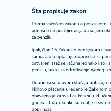
a
č
Šta propisuje zakon
N
Prema važećem zakonu o penzijskom i i
e
odnosno ne postoji opcija da se jedno
k
za penziju.
r
e
t
Ipak, član 15 Zakona o penzijskom i i
n
samostalno uplaćuju doprinose za penzi
i
ostvareni staž se računa jednako kao i
n
penziju, tako i za određivanje njenog izn
e
Doprinosi se u ovom slučaju uplaćuju m
P
e
Njihovo plaćanje uređeno je Zakonom o 
n
obavezno je za sva lica koja su uključen
zi
godina staža, ukoliko su i dalje u sist
o
doprinosa.
n