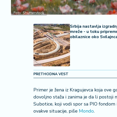
2
7
Foto: Shutterstock
B
iz
Srbija nastavlja izgrad
mreže - u toku pripremn
L
obilaznice oko Svilajnc
if
e
s
t
y
l
e
PRETHODNA VEST
P
Primer je žena iz Kragujevca koja ove g
o
dovoljno staža i zanima je da li postoj
t
r
Subotice, koji vodi spor sa PIO fondom i
o
ovakve situacije, piše
Mondo
.
š