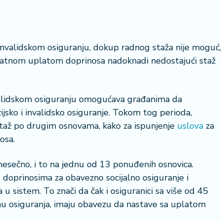
nvalidskom osiguranju, dokup radnog staža nije moguć,
kratnom uplatom doprinosa nadoknadi nedostajući staž
nvalidskom osiguranju omogućava građanima da
jsko i invalidsko osiguranje. Tokom tog perioda,
 staž po drugim osnovama, kako za ispunjenje
uslova
za
osa.
esečno, i to na jednu od 13 ponuđenih osnovica.
doprinosima za obavezno socijalno osiguranje i
a u sistem. To znači da čak i osiguranici sa više od 45
emu osiguranja, imaju obavezu da nastave sa uplatom