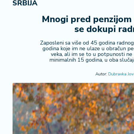
SRBIJA
R
e
g
Mnogi pred penzijom i
i
se dokupi radn
o
n
Zaposleni sa više od 45 godina radnog
godina koje im ne ulaze u obračun penzi
S
veka, ali im se to u potpunosti ne
r
minimalnih 15 godina, u oba slučaja
b
ij
Autor:
Dubravka Jov
a
S
v
e
t
F