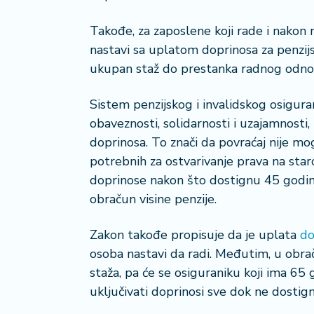
i
s
Takođe, za zaposlene koji rade i nakon 
a
nastavi sa uplatom doprinosa za penzijs
n
ukupan staž do prestanka radnog odno
i
Sistem penzijskog i invalidskog osigura
T
obaveznosti, solidarnosti i uzajamnost
u
ri
doprinosa. To znači da povraćaj nije mo
z
potrebnih za ostvarivanje prava na staro
a
doprinose nakon što dostignu 45 godina 
m
obračun visine penzije.
K
Zakon takođe propisuje da je uplata
do
a
osoba nastavi da radi. Međutim, u obra
ri
j
staža, pa će se osiguraniku koji ima 65
e
uključivati doprinosi sve dok ne dosti
r