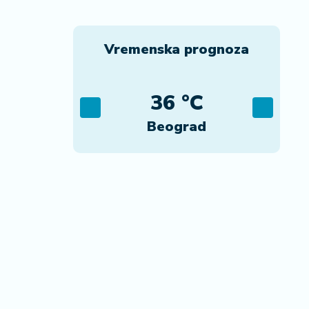
Vremenska prognoza
C
36 °C
ca
Beograd