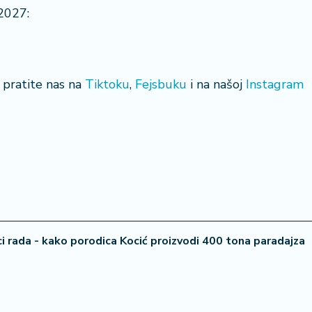
2027:
a, pratite nas na
Tiktoku
,
Fejsbuku
i na našoj
Instagram
i rada - kako porodica Kocić proizvodi 400 tona paradajza