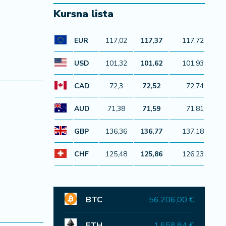
Kursna lista
EUR
117,02
117,37
117,72
USD
101,32
101,62
101,93
CAD
72,3
72,52
72,74
AUD
71,38
71,59
71,81
GBP
136,36
136,77
137,18
CHF
125,48
125,86
126,23
BTC
56.206,00 €
ETH
1.658,84 €