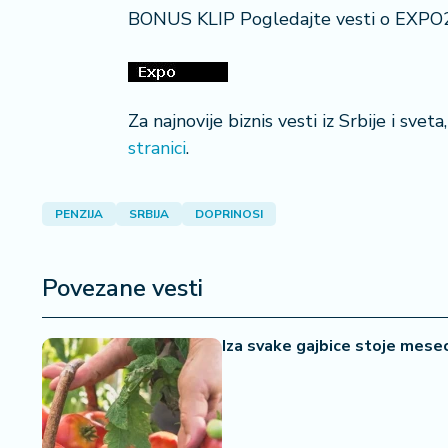
a
BONUS KLIP Pogledajte vesti o EXPO
Za najnovije biznis vesti iz Srbije i svet
stranici
.
PENZIJA
SRBIJA
DOPRINOSI
Povezane vesti
Iza svake gajbice stoje mesec