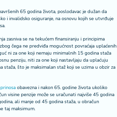
navršenih 65 godina života, poslodavac je dužan da
ko i invalidsko osiguranje, na osnovu kojih se utvrđuje
sa.
34 °
nja zasniva se na tekućem finansiranju i principima
i, zbog čega ne predviđa mogućnost povraćaja uplaćenih
Lozni
guć ni za one koji nemaju minimalnih 15 godina staža
snu penziju, niti za one koji nastavljaju da uplaćuju
staža, što je maksimalan staž koji se uzima u obzir za
prinosa
obavezna i nakon 65. godine života ukoliko
čun visine penzije može se uračunati najviše 45 godina
 godina, ali manje od 45 godina staža, u obračun
gne taj maksimum.