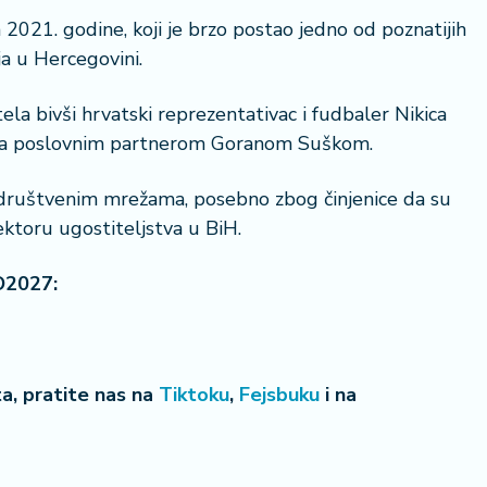
021. godine, koji je brzo postao jedno od poznatijih
a u Hercegovini.
tela bivši hrvatski reprezentativac i fudbaler Nikica
20 °
dno sa poslovnim partnerom Goranom Suškom.
Lozni
 na društvenim mrežama, posebno zbog činjenice da su
ektoru ugostiteljstva u BiH.
O2027:
eta, pratite nas na
Tiktoku
,
Fejsbuku
i na