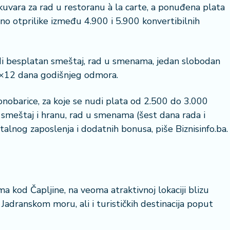
i kuvara za rad u restoranu à la carte, a ponuđena plata
no otprilike između 4.900 i 5.900 konvertibilnih
di besplatan smeštaj, rad u smenama, jedan slobodan
 2×12 dana godišnjeg odmora.
konobarice, za koje se nudi plata od 2.500 do 3.000
 smeštaj i hranu, rad u smenama (šest dana rada i
talnog zaposlenja i dodatnih bonusa, piše Biznisinfo.ba.
ma kod Čapljine, na veoma atraktivnoj lokaciji blizu
adranskom moru, ali i turističkih destinacija poput