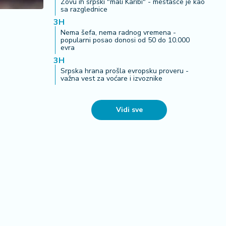
Zovu ih srpski "mali Karibi" - mestašce je kao
sa razglednice
3H
Nema šefa, nema radnog vremena -
popularni posao donosi od 50 do 10.000
evra
3H
Srpska hrana prošla evropsku proveru -
važna vest za voćare i izvoznike
Vidi sve