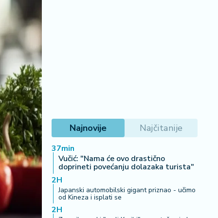
Najnovije
Najčitanije
37min
Vučić: "Nama će ovo drastično
doprineti povećanju dolazaka turista"
2H
Japanski automobilski gigant priznao - učimo
od Kineza i isplati se
2H