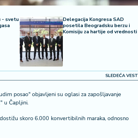
 - svetu
Delegacija Kongresa SAD
 gasa
posetila Beogradsku berzu i
Komisiju za hartije od vrednosti
SLEDEĆA VEST
dim posao" objavljeni su oglasi za zapošljavanje
 u Čapljini.
 dostižu skoro 6.000 konvertibilnih maraka, odnosno