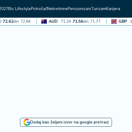
2027
Biz Lifestyle
Potrošač
Nekretnine
Penzionisani
Turizam
Karijera
62
din
72,84
AUD
71,34
71,56
din
71,77
GBP
136,5
Dodaj kao željeni izvor na google pretrazi