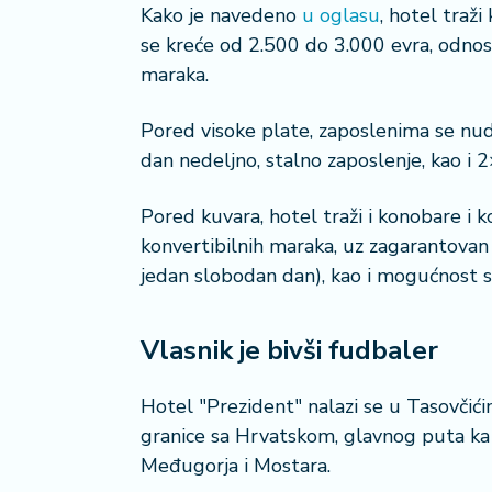
a
Kako je navedeno
u oglasu
, hotel traž
č
se kreće od 2.500 do 3.000 evra, odnos
maraka.
N
e
Pored visoke plate, zaposlenima se nu
k
dan nedeljno, stalno zaposlenje, kao i
r
e
t
Pored kuvara, hotel traži i konobare i 
n
konvertibilnih maraka, uz zagarantovan
i
jedan slobodan dan), kao i mogućnost s
n
e
Vlasnik je bivši fudbaler
P
e
Hotel "Prezident" nalazi se u Tasovčići
n
granice sa Hrvatskom, glavnog puta ka J
zi
o
Međugorja i Mostara.
n