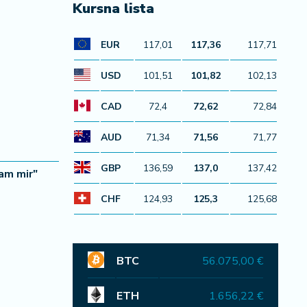
Kursna lista
EUR
117,01
117,36
117,71
USD
101,51
101,82
102,13
CAD
72,4
72,62
72,84
AUD
71,34
71,56
71,77
GBP
136,59
137,0
137,42
mam mir"
CHF
124,93
125,3
125,68
BTC
56.075,00 €
ETH
1.656,22 €