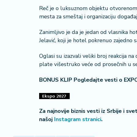
i
Reč je o luksuznom objektu otvorenom 2
s
mesta za smeštaj i organizaciju događaj
a
n
Zanimljivo je da je jedan od vlasnika ho
i
Jelavić, koji je hotel pokrenuo zaje
T
u
Oglasi su izazvali veliki broj reakcija
ri
plate višestruko veće od prosečnih u s
z
a
BONUS KLIP Pogledajte vesti o EXP
m
K
a
ri
Za najnovije biznis vesti iz Srbije i sv
j
našoj
Instagram stranici
.
e
r