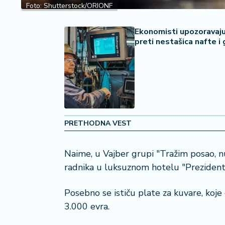
2
Foto: Shutterstock/ORIONF
7
Ekonomisti upozoravaju
B
preti nestašica nafte i
iz
L
if
e
s
t
y
PRETHODNA VEST
l
e
Naime, u Vajber grupi "Tražim posao, nu
P
radnika u luksuznom hotelu "Prezident"
o
t
Posebno se ističu plate za kuvare, koje
r
3.000 evra.
o
š