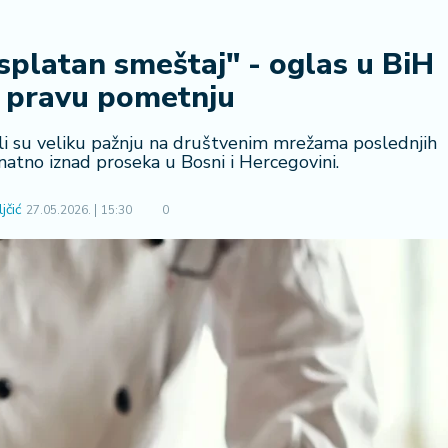
splatan smeštaj" - oglas u BiH
o pravu pometnju
kli su veliku pažnju na društvenim mrežama poslednjih
natno iznad proseka u Bosni i Hercegovini.
jčić
27.05.2026.
15:30
0