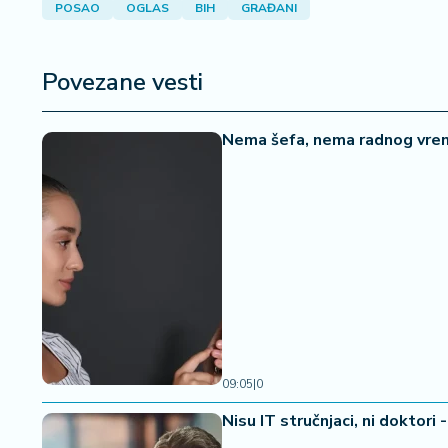
a
POSAO
OGLAS
BIH
GRAĐANI
Povezane vesti
Nema šefa, nema radnog vrem
09:05
|
0
Nisu IT stručnjaci, ni doktori