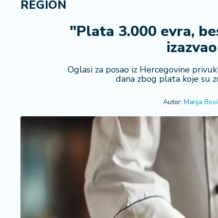
REGION
R
e
g
"Plata 3.000 evra, be
i
izazva
o
n
Oglasi za posao iz Hercegovine privu
dana zbog plata koje su z
S
r
Autor:
Marija Bosil
b
ij
a
S
v
e
t
F