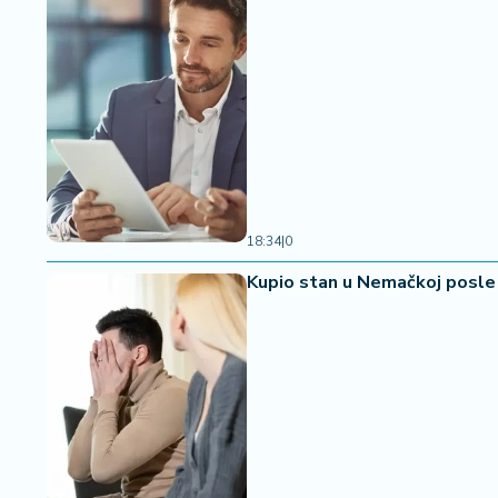
18:34
|
0
Kupio stan u Nemačkoj posle 