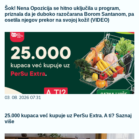
Šok! Nena Opozicija se hitno uključila u program,
priznala da je duboko razočarana Borom Santanom, pa
osetila njegov prekor na svojoj koži! (VIDEO)
03. 08. 2026 07:31
25.000 kupaca već kupuje uz PerSu Extra. A ti? Saznaj
više