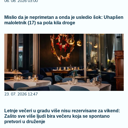
06. 08. 2026 03:00
Mislio da je neprimetan a onda je usledio šok: Uhapšen
maloletnik (17) sa pola kila droge
23. 07. 2026 12:47
Letnje večeri u gradu više nisu rezervisane za vikend:
Zašto sve više ljudi bira večeru koja se spontano
pretvori u druženje