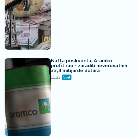
Nafta poskupela, Aramko
profitirao - zaradili neverovatnih
33,4 milijarde dolara
11:23
Svet