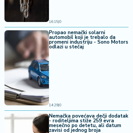
16:15
|
0
Propao nemački solarni
automobil koji je trebalo da
promeni industriju - Sono Motors
odlazi u stečaj
14:29
|
0
Nemačka povećava dečji dodatak
- roditeljima stiže 259 evra
mesečno po detetu, ali datum
zavisi od jednog broja