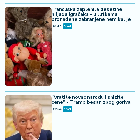
Francuska zaplenila desetine
hiljada igračaka - u lutkama
pronađene zabranjene hemikalije
09:47
Svet
"Vratite novac narodu i snizite
cene" - Tramp besan zbog goriva
09:04
Svet