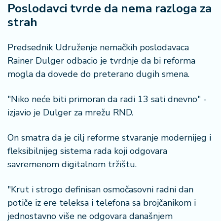
n
Poslodavci tvrde da nema razloga za
i
strah
s
a
n
Predsednik Udruženje nemačkih poslodavaca
i
Rainer Dulger odbacio je tvrdnje da bi reforma
mogla da dovede do preterano dugih smena.
T
u
"Niko neće biti primoran da radi 13 sati dnevno" -
ri
izjavio je Dulger za mrežu RND.
z
a
m
On smatra da je cilj reforme stvaranje modernijeg i
fleksibilnijeg sistema rada koji odgovara
K
savremenom digitalnom tržištu.
a
ri
"Krut i strogo definisan osmočasovni radni dan
j
potiče iz ere teleksa i telefona sa brojčanikom i
e
jednostavno više ne odgovara današnjem
r