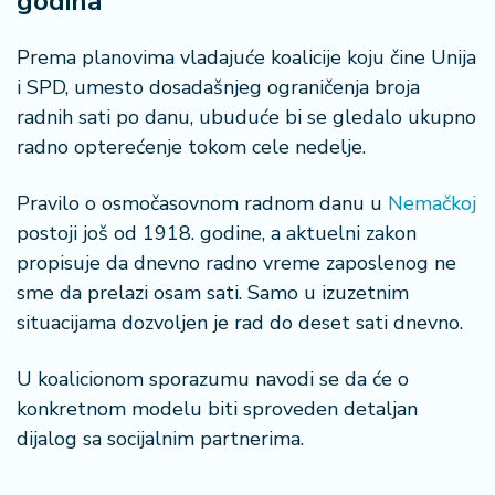
godina
š
a
č
Prema planovima vladajuće koalicije koju čine Unija
i SPD, umesto dosadašnjeg ograničenja broja
N
radnih sati po danu, ubuduće bi se gledalo ukupno
e
radno opterećenje tokom cele nedelje.
k
r
Pravilo o osmočasovnom radnom danu u
Nemačkoj
e
t
postoji još od 1918. godine, a aktuelni zakon
n
propisuje da dnevno radno vreme zaposlenog ne
i
sme da prelazi osam sati. Samo u izuzetnim
n
situacijama dozvoljen je rad do deset sati dnevno.
e
U koalicionom sporazumu navodi se da će o
P
e
konkretnom modelu biti sproveden detaljan
n
dijalog sa socijalnim partnerima.
zi
o