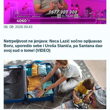
06. 08. 2026 00:43
Netrpeljivost ne jenjava: Neca Lazić sočno opljuavao
Boru, uporedio sebe i Uroša Stanića, pa Santana dao
svoj sud o tome! (VIDEO)