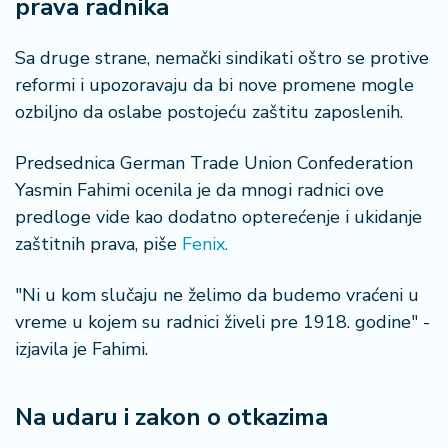
prava radnika
Sa druge strane, nemački sindikati oštro se protive
reformi i upozoravaju da bi nove promene mogle
ozbiljno da oslabe postojeću zaštitu zaposlenih.
Predsednica German Trade Union Confederation
Yasmin Fahimi ocenila je da mnogi radnici ove
predloge vide kao dodatno opterećenje i ukidanje
zaštitnih prava, piše
Fenix.
"Ni u kom slučaju ne želimo da budemo vraćeni u
vreme u kojem su radnici živeli pre 1918. godine" -
izjavila je Fahimi.
Na udaru i zakon o otkazima