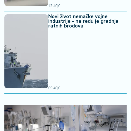
12:40
|
0
Novi život nemačke vojne
industrije - na redu je gradnja
ratnih brodova
09:40
|
0