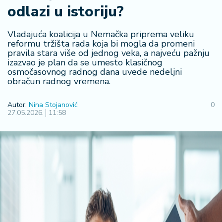
odlazi u istoriju?
R
e
g
Vladajuća koalicija u Nemačka priprema veliku
i
reformu tržišta rada koja bi mogla da promeni
pravila stara više od jednog veka, a najveću pažnju
o
izazvao je plan da se umesto klasičnog
n
osmočasovnog radnog dana uvede nedeljni
obračun radnog vremena.
S
r
Autor:
Nina Stojanović
0
b
27.05.2026.
11:58
ij
a
S
v
e
t
F