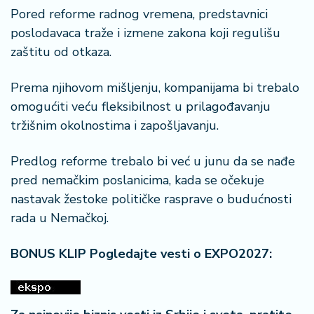
Pored reforme radnog vremena, predstavnici
poslodavaca traže i izmene zakona koji regulišu
zaštitu od otkaza.
Prema njihovom mišljenju, kompanijama bi trebalo
omogućiti veću fleksibilnost u prilagođavanju
tržišnim okolnostima i zapošljavanju.
Predlog reforme trebalo bi već u junu da se nađe
pred nemačkim poslanicima, kada se očekuje
nastavak žestoke političke rasprave o budućnosti
rada u Nemačkoj.
BONUS KLIP Pogledajte vesti o EXPO2027: