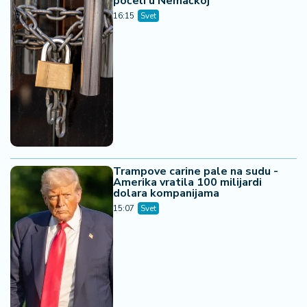
počeli u Nemačkoj
16:15
Svet
Trampove carine pale na sudu -
Amerika vratila 100 milijardi
dolara kompanijama
15:07
Svet