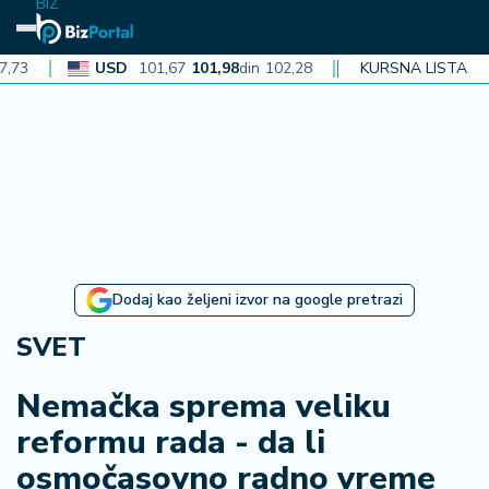
BIZ
USD
101,67
101,98
din
102,28
CAD
72,38
KURSNA LISTA
72,60
din
72,
N
aj
n
o
vi
je
B
Dodaj kao željeni izvor na google pretrazi
i
z
SVET
i
n
Nemačka sprema veliku
f
reformu rada - da li
o
osmočasovno radno vreme