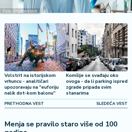
2
7
Foto: Shutterstock
B
iz
L
if
e
s
t
y
Volstrit na istorijskom
Komšije se svađaju oko
l
vrhuncu - analitičari
ovoga - da li parking ispred
e
upozoravaju na "euforiju
zgrade pripada svim
nalik dot-kom balonu"
stanarima
P
PRETHODNA VEST
SLEDEĆA VEST
o
t
r
Menja se pravilo staro više od 100
o