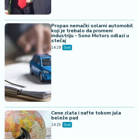
Propao nemački solarni automobil
koji je trebalo da promeni
industriju - Sono Motors odlazi u
stečaj
14:29
Svet
Cene zlata i nafte tokom jula
beleže pad
14:25
Svet