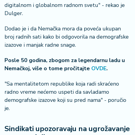
a
digitalnom i globalnom radnom svetu" - rekao je
Dulger.
Dodao je i da Nemačka mora da poveća ukupan
broj radnih sati kako bi odgovorila na demografske
izazove i manjak radne snage.
Posle 50 godina, zbogom za legendarnu ladu u
Nemačkoj, više o tome pročitajte
OVDE
.
"Sa mentalitetom republike koja radi skraćeno
radno vreme nećemo uspeti da savladamo
demografske izazove koji su pred nama" - poručio
je.
Sindikati upozoravaju na ugrožavanje