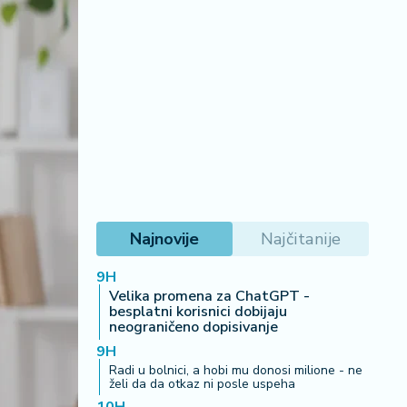
Najnovije
Najčitanije
9H
Velika promena za ChatGPT -
besplatni korisnici dobijaju
neograničeno dopisivanje
9H
Radi u bolnici, a hobi mu donosi milione - ne
želi da da otkaz ni posle uspeha