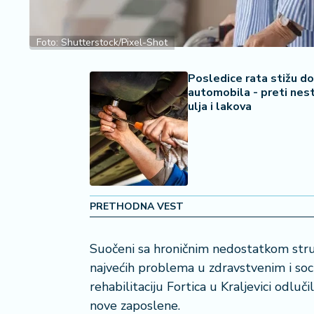
a
č
Foto: Shutterstock/Pixel-Shot
N
e
Posledice rata stižu do
k
automobila - preti nes
ulja i lakova
r
e
t
n
i
n
e
PRETHODNA VEST
P
Suočeni sa hroničnim nedostatkom stru
e
n
najvećih problema u zdravstvenim i soc
zi
rehabilitaciju Fortica u Kraljevici odluč
o
nove zaposlene.