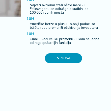
10H
Najveći akcionar traži oštre mere - u
Folksvagenu se odlučuje o sudbini do
100.000 radnih mesta
10H
Američke berze u plusu - slabiji podaci sa
tržišta rada promenili očekivanja investitora
10H
Gmail uvodi veliku promenu - ukida se jedna
od najpopularnijih funkcija
Vidi sve