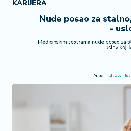
KARIJERA
i
n
a
Nude posao za stalno,
n
- usl
si
j
e
Medicinskim sestrama nude posao za sta
uslov koji 
i
B
e
r
z
Autor:
Dubravka Jov
a
E
x
p
o
2
0