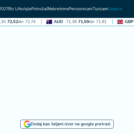
2027
Biz Lifestyle
Potrošač
Nekretnine
Penzionisani
Turizam
Karijera
72,52
din
72,74
AUD
71,38
71,59
din
71,81
GBP
13
Dodaj kao željeni izvor na google pretrazi