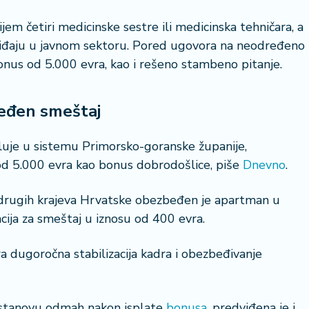
jem četiri medicinske sestre ili medicinska tehničara, a
 viđaju u javnom sektoru. Pored ugovora na neodređeno
bonus od 5.000 evra, kao i rešeno stambeno pitanje.
beđen smeštaj
osluje u sistemu Primorsko-goranske županije,
od 5.000 evra kao bonus dobrodošlice, piše
Dnevno
.
z drugih krajeva Hrvatske obezbeđen je apartman u
cija za smeštaj u iznosu od 400 evra.
ra dugoročna stabilizacija kadra i obezbeđivanje
 ustanovu odmah nakon isplate
bonusa
, predviđena je i