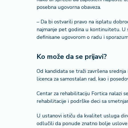
a
posebna ugovorna obaveza.
– Da bi ostvarili pravo na isplatu dobro
najmanje pet godina u kontinuitetu. U 
definisane ugovorom o radu i sporazum
Ko može da se prijavi?
Od kandidata se traži završena srednja i
licenca za samostalan rad, kao i posedo
Centar za rehabilitaciju Fortica nalazi 
rehabilitacije i podrške deci sa smetnj
U ustanovi ističu da kvalitet usluga dir
odlučili da ponude znatno bolje uslove 