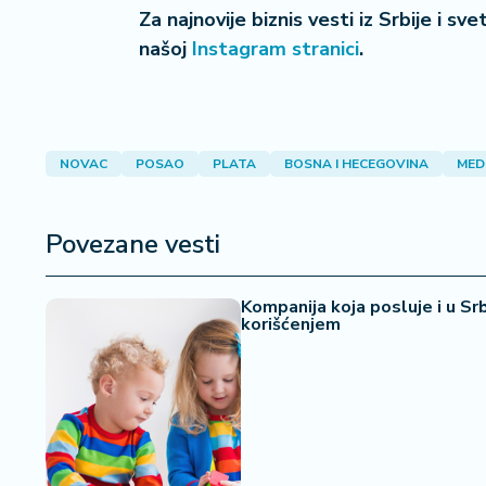
Za najnovije biznis vesti iz Srbije i sv
našoj
Instagram stranici
.
NOVAC
POSAO
PLATA
BOSNA I HECEGOVINA
MED
Povezane vesti
Kompanija koja posluje i u Srb
korišćenjem