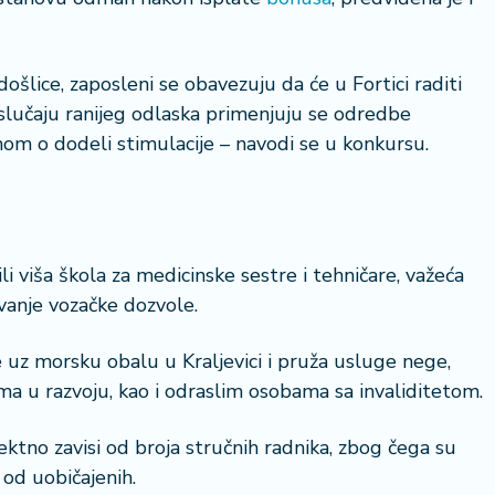
došlice, zaposleni se obavezuju da će u Fortici raditi
slučaju ranijeg odlaska primenjuju se odredbe
om o dodeli stimulacije – navodi se u konkursu.
23 °
Lozni
li viša škola za medicinske sestre i tehničare, važeća
vanje vozačke dozvole.
se uz morsku obalu u Kraljevici i pruža usluge nege,
ama u razvoju, kao i odraslim osobama sa invaliditetom.
ektno zavisi od broja stručnih radnika, zbog čega su
od uobičajenih.