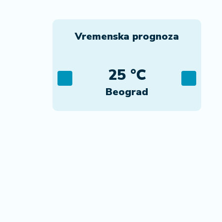
Vremenska prognoza
C
25 °C
ca
Beograd