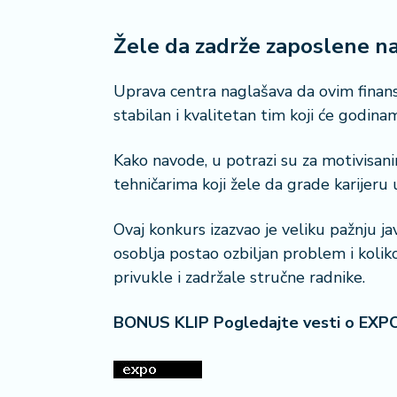
Žele da zadrže zaposlene na
Uprava centra naglašava da ovim finans
stabilan i kvalitetan tim koji će godina
Kako navode, u potrazi su za motivisa
tehničarima koji žele da grade karijer
Ovaj konkurs izazvao je veliku pažnju j
osoblja postao ozbiljan problem i koli
privukle i zadržale stručne radnike.
BONUS KLIP Pogledajte vesti o EXP