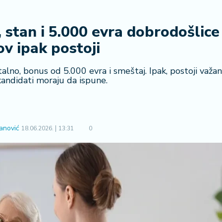
 stan i 5.000 evra dobrodošlice
ov ipak postoji
lno, bonus od 5.000 evra i smeštaj. Ipak, postoji važan
kandidati moraju da ispune.
anović
18.06.2026.
13:31
0