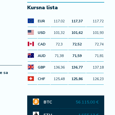
Kursna lista
EUR
117,02
117,37
117,72
USD
101,32
101,62
101,93
CAD
72,3
72,52
72,74
AUD
71,38
71,59
71,81
GBP
136,36
136,77
137,18
ne sa
CHF
125,48
125,86
126,23
BTC
56.115,00 €