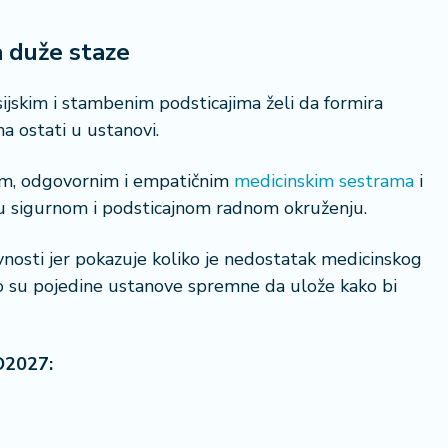
 duže staze
ijskim i stambenim podsticajima želi da formira
ma ostati u ustanovi.
nim, odgovornim i empatičnim
medicinskim sestrama
i
u u sigurnom i podsticajnom radnom okruženju.
avnosti jer pokazuje koliko je nedostatak medicinskog
ko su pojedine ustanove spremne da ulože kako bi
O2027: