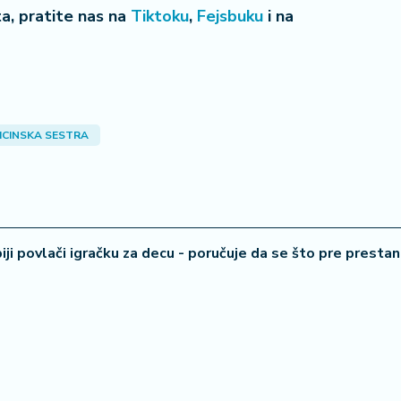
eta, pratite nas na
Tiktoku
,
Fejsbuku
i na
ICINSKA SESTRA
iji povlači igračku za decu - poručuje da se što pre presta