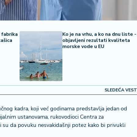
 fabrika
Ko je na vrhu, a ko na dnu liste -
tašica
objavljeni rezultati kvaliteta
morske vode u EU
SLEDEĆA VEST
čnog kadra, koji već godinama predstavlja jedan od
ijalnim ustanovama, rukovodioci Centra za
ili su da povuku nesvakidašnji potez kako bi privukli