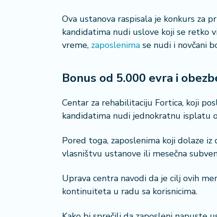
n
i
Ova ustanova raspisala je konkurs za pri
s
a
kandidatima nudi uslove koji se retko
n
vreme,
zaposlenima
se nudi i novčani 
i
Bonus od 5.000 evra i obez
T
u
ri
Centar za rehabilitaciju Fortica, koji p
z
kandidatima nudi jednokratnu isplatu 
a
m
Pored toga, zaposlenima koji dolaze i
vlasništvu ustanove ili mesečna subven
K
a
ri
Uprava centra navodi da je cilj ovih me
j
kontinuiteta u radu sa korisnicima.
e
r
Kako bi sprečili da zaposleni napuste