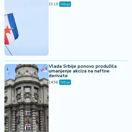
15:19
Srbija
Vlada Srbije ponovo produžila
umanjenje akciza na naftne
derivate
14:56
Srbija