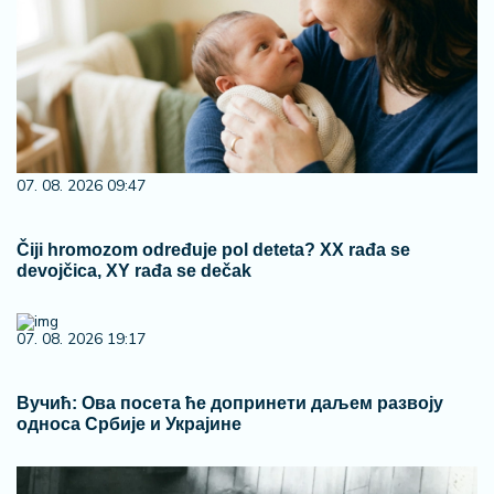
07. 08. 2026 09:47
Čiji hromozom određuje pol deteta? XX rađa se
devojčica, XY rađa se dečak
07. 08. 2026 19:17
Вучић: Ова посета ће допринети даљем развоју
односа Србије и Украјине