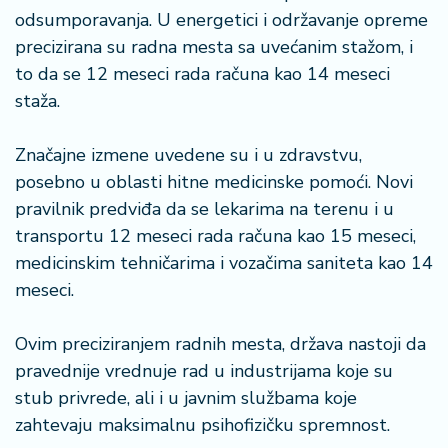
n
odsumporavanja. U energetici i održavanje opreme
i
precizirana su radna mesta sa uvećanim stažom, i
s
a
to da se 12 meseci rada računa kao 14 meseci
n
staža.
i
Značajne izmene uvedene su i u zdravstvu,
T
posebno u oblasti hitne medicinske pomoći. Novi
u
pravilnik predviđa da se lekarima na terenu i u
ri
z
transportu 12 meseci rada računa kao 15 meseci,
a
medicinskim tehničarima i vozačima saniteta kao 14
m
meseci.
K
Ovim preciziranjem radnih mesta, država nastoji da
a
pravednije vrednuje rad u industrijama koje su
ri
j
stub privrede, ali i u javnim službama koje
e
zahtevaju maksimalnu psihofizičku spremnost.
r