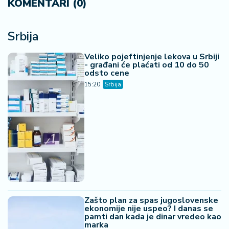
KOMENTARI (0)
Srbija
Veliko pojeftinjenje lekova u Srbiji
- građani će plaćati od 10 do 50
odsto cene
15:20
Srbija
Zašto plan za spas jugoslovenske
ekonomije nije uspeo? I danas se
pamti dan kada je dinar vredeo kao
marka