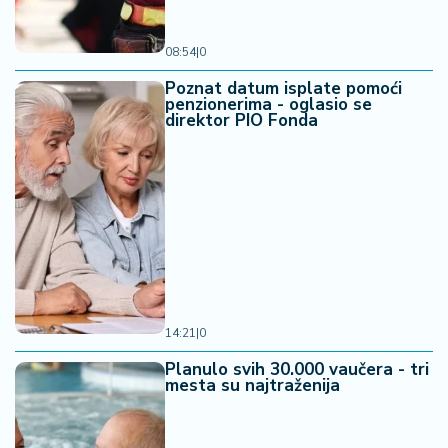
08:54
|
0
Poznat datum isplate pomoći
penzionerima - oglasio se
direktor PIO Fonda
14:21
|
0
Planulo svih 30.000 vaučera - tri
mesta su najtraženija