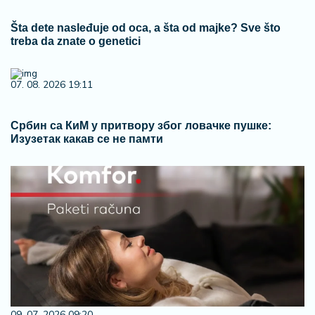
Šta dete nasleđuje od oca, a šta od majke? Sve što
treba da znate o genetici
07. 08. 2026 19:11
Србин са КиМ у притвору због ловачке пушке:
Изузетак какав се не памти
09. 07. 2026 09:20