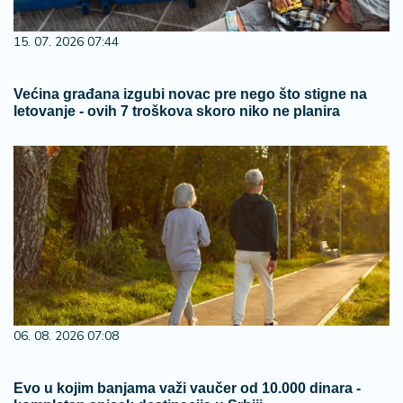
15. 07. 2026 07:44
Većina građana izgubi novac pre nego što stigne na
letovanje - ovih 7 troškova skoro niko ne planira
06. 08. 2026 07:08
Evo u kojim banjama važi vaučer od 10.000 dinara -