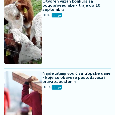
Otvoren važan konkurs za
poljoprivrednike - traje do 10.
septembra
10:09
Srbija
Najdetaljniji vodič za tropske dane
- koje su obaveze poslodavaca i
prava zaposlenih
08:54
Srbija