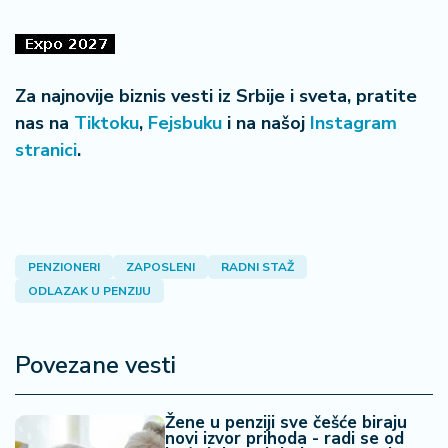
Za najnovije biznis vesti iz Srbije i sveta, pratite
nas na
Tiktoku
,
Fejsbuku
i na našoj
Instagram
stranici
.
PENZIONERI
ZAPOSLENI
RADNI STAŽ
ODLAZAK U PENZIJU
Povezane vesti
Žene u penziji sve češće biraju
novi izvor prihoda - radi se od