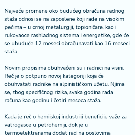
š
a
Najveće promene oko budućeg obračuna radnog
č
staža odnosi se na zaposlene koji rade na visokim
pećima – u crnoj metalurgiji, topioničare, kao i
N
rukovaoce rashladnog sistema i energetike, gde će
e
k
se ubuduće 12 meseci obračunavati kao 16 meseci
r
staža.
e
t
Novim propisima obuhvaćeni su i radnici na visini.
n
i
Reč je o potpuno novoj kategoriji koja će
n
obuhvatati radnike na alpinističkom užetu. Njima
e
se, zbog specifičnog rizika, svaka godina rada
računa kao godinu i četiri meseca staža.
P
e
Kada je reč o hemijskoj industriji beneficije važe za
n
zi
vatrogasce u petrohemiji, dok je u
o
termoelektranama dodat rad na poslovima