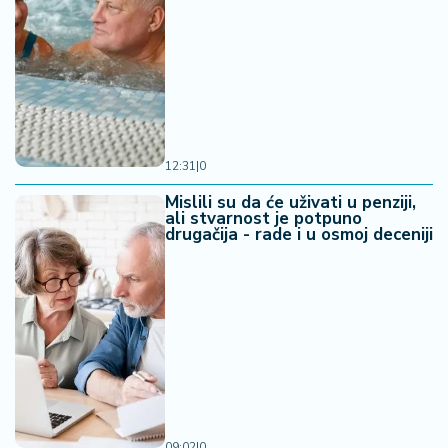
12:31
|
0
Mislili su da će uživati u penziji,
ali stvarnost je potpuno
drugačija - rade i u osmoj deceniji
09:02
|
0