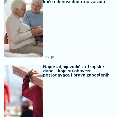
kuće i donosi dodatnu zaradu
12:23
|
0
Najdetaljniji vodič za tropske
dane - koje su obaveze
poslodavaca i prava zaposlenih