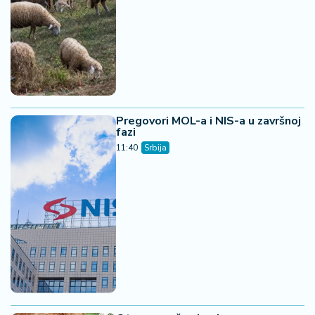
Pregovori MOL-a i NIS-a u završnoj
fazi
11:40
Srbija