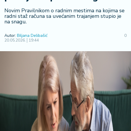
R
Novim Pravilnikom o radnim mestima na kojima se
e
radni staž računa sa uvećanim trajanjem stupio je
g
na snagu.
i
o
Autor:
Biljana Delibašić
0
n
20.05.2026.
19:44
S
r
b
ij
a
S
v
e
t
F