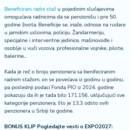
a
Beneficirani radni staž
u pojedinim slučajevima
omogućava radnicima da se penzionišu i pre 50.
godine života. Beneficije se, inače, odnose na rudare
u jamskim uslovima, policiju, Žandarmeriju,
specijalne i interventne jedinice, mašinovođe i
osoblje u vuči vozova, profesionalne vojnike, pilote,
balerine...
Kada je reč o broju penzionera sa benifeciranim
radnim stažom, on se povećava iz godinu u godinu,
pa poslednji podaci Fonda PIO iz 2024. godine
pokazuju da ih je tada bilo 171.156, uključujući sve
kategorije penzionera, što je 13,3 odsto svih
penzionera u Srbiji te godine.
BONUS KLIP Pogledajte vesti o EXPO2027: