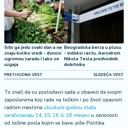
2
7
B
iz
L
if
Srbi ga jedu svaki dan a ne
Beogradska berza u plusu
e
znaju koliko vredi - donosi
- indeksi rastu, Aerodrom
s
ogromnu zaradu i lako se
Nikola Tesla predvodnik
t
uzgaja
dobitnika
y
PRETHODNA VEST
SLEDEĆA VEST
l
e
To znači da su poslodavci sada u obavezi da svojim
P
zaposlenima koji rade na teškim i po život opasnim
o
radnim mestima
ubuduće godinu staža
t
zaračunavaju 14, 15, 16 ili 18 meseci
u zavisnosti
r
o
od težine posla kojim se bave, piše Politika.