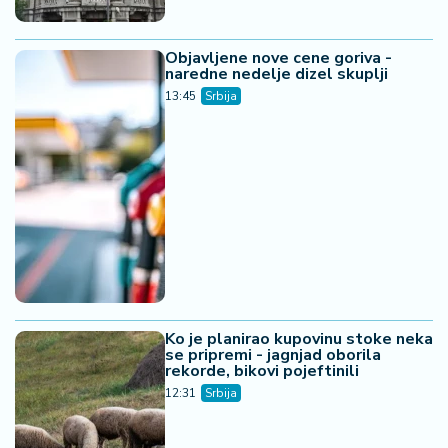
Objavljene nove cene goriva -
naredne nedelje dizel skuplji
13:45
Srbija
Ko je planirao kupovinu stoke neka
se pripremi - jagnjad oborila
rekorde, bikovi pojeftinili
12:31
Srbija