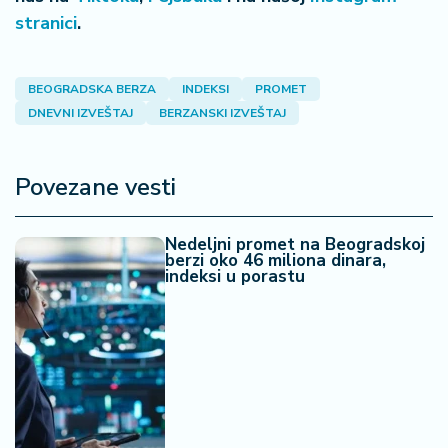
a
stranici
.
BEOGRADSKA BERZA
INDEKSI
PROMET
DNEVNI IZVEŠTAJ
BERZANSKI IZVEŠTAJ
Povezane vesti
Nedeljni promet na Beogradskoj
berzi oko 46 miliona dinara,
indeksi u porastu