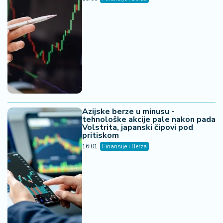
Azijske berze u minusu -
tehnološke akcije pale nakon pada
Volstrita, japanski čipovi pod
pritiskom
16:01
Finansije i Berza