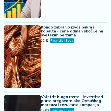
Kongo zabranio izvoz bakra i
kobalta - cene odmah skočile na
svetskim berzama
19:41
Finansije i Berza
Volstrit blago raste - investitori
prate pregovore oko Ormuškog
moreuza i rezultate kompanija
19:00
Finansije i Berza