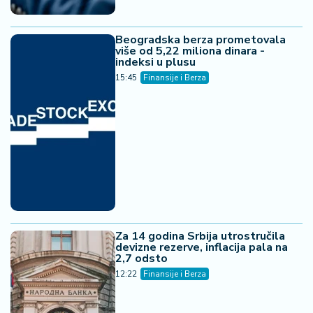
Beogradska berza prometovala
više od 5,22 miliona dinara -
indeksi u plusu
15:45
Finansije i Berza
Za 14 godina Srbija utrostručila
devizne rezerve, inflacija pala na
2,7 odsto
12:22
Finansije i Berza