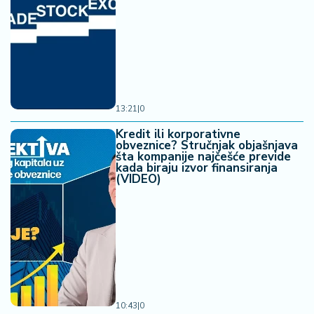
13:21
|
0
Kredit ili korporativne
obveznice? Stručnjak objašnjava
šta kompanije najčešće previde
kada biraju izvor finansiranja
(VIDEO)
10:43
|
0