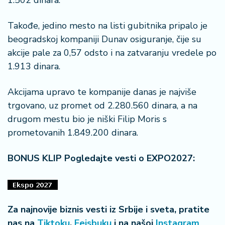
1.502 dinara.
n
i
Takođe, jedino mesto na listi gubitnika pripalo je
s
a
beogradskoj kompaniji Dunav osiguranje, čije su
n
akcije pale za 0,57 odsto i na zatvaranju vredele po
i
1.913 dinara.
T
Akcijama upravo te kompanije danas je najviše
u
trgovano, uz promet od 2.280.560 dinara, a na
ri
z
drugom mestu bio je niški Filip Moris s
a
prometovanih 1.849.200 dinara.
m
BONUS KLIP Pogledajte vesti o EXPO2027:
K
a
ri
j
Za najnovije biznis vesti iz Srbije i sveta, pratite
e
r
nas na
Tiktoku
,
Fejsbuku
i na našoj
Instagram