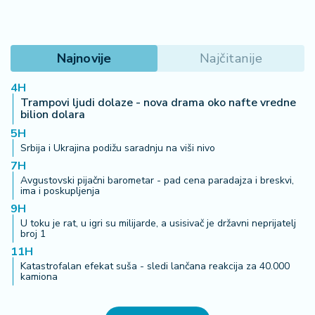
Najnovije
Najčitanije
4H
Trampovi ljudi dolaze - nova drama oko nafte vredne
bilion dolara
5H
Srbija i Ukrajina podižu saradnju na viši nivo
7H
Avgustovski pijačni barometar - pad cena paradajza i breskvi,
ima i poskupljenja
9H
U toku je rat, u igri su milijarde, a usisivač je državni neprijatelj
broj 1
11H
Katastrofalan efekat suša - sledi lančana reakcija za 40.000
kamiona