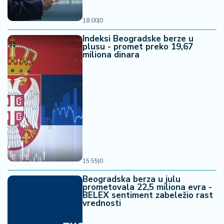
18:00
|
0
Indeksi Beogradske berze u
plusu - promet preko 19,67
miliona dinara
15:55
|
0
Beogradska berza u julu
prometovala 22,5 miliona evra -
BELEX sentiment zabeležio rast
vrednosti