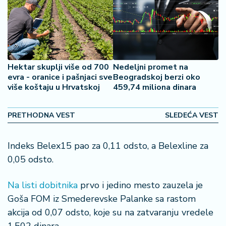
š
a
č
N
e
Hektar skuplji više od 700
Nedeljni promet na
k
evra - oranice i pašnjaci sve
Beogradskoj berzi oko
r
više koštaju u Hrvatskoj
459,74 miliona dinara
e
t
n
PRETHODNA VEST
SLEDEĆA VEST
i
n
Indeks Belex15 pao za 0,11 odsto, a Belexline za
e
0,05 odsto.
P
Na listi dobitnika
prvo i jedino mesto zauzela je
e
n
Goša FOM iz Smederevske Palanke sa rastom
zi
akcija od 0,07 odsto, koje su na zatvaranju vredele
o