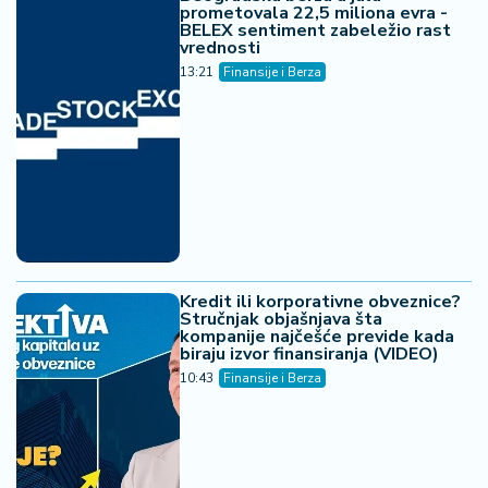
prometovala 22,5 miliona evra -
BELEX sentiment zabeležio rast
vrednosti
13:21
Finansije i Berza
Kredit ili korporativne obveznice?
Stručnjak objašnjava šta
kompanije najčešće previde kada
biraju izvor finansiranja (VIDEO)
10:43
Finansije i Berza