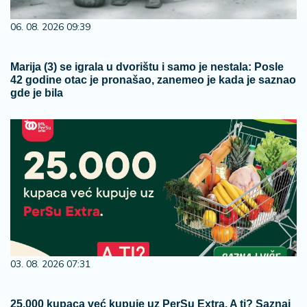
06. 08. 2026 09:39
Marija (3) se igrala u dvorištu i samo je nestala: Posle
42 godine otac je pronašao, zanemeo je kada je saznao
gde je bila
03. 08. 2026 07:31
25.000 kupaca već kupuje uz PerSu Extra. A ti? Saznaj