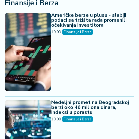
Finansije i Berza
Američke berze u plusu - slabiji
podaci sa tržišta rada promenili
očekivanja investitora
19:03
Finansije i Berza
Nedeljni promet na Beogradskoj
berzi oko 46 miliona dinara,
indeksi u porastu
18:00
Finansije i Berza