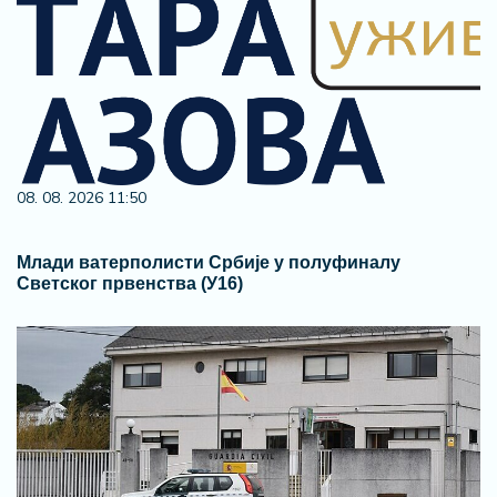
08. 08. 2026 11:50
Млади ватерполисти Србије у полуфиналу
Светског првенства (У16)