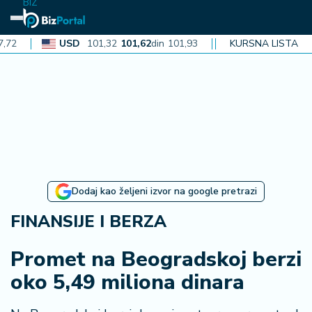
BIZ
USD
101,32
101,62
din
101,93
CAD
KURSNA LISTA
72,30
72,52
din
72
N
aj
n
o
vi
je
B
Dodaj kao željeni izvor na google pretrazi
iz
i
FINANSIJE I BERZA
n
f
Promet na Beogradskoj berzi
o
oko 5,49 miliona dinara