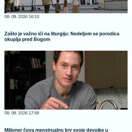
08. 08. 2026 16:10
Zašto je važno ići na liturgiju: Nedeljom se porodica
okuplja pred Bogom
08. 08. 2026 17:58
Milioner čuva menstrualnu krv svoje devojke u