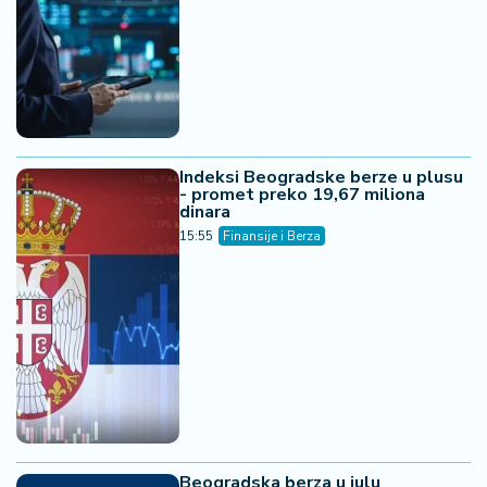
Indeksi Beogradske berze u plusu
- promet preko 19,67 miliona
dinara
15:55
Finansije i Berza
Beogradska berza u julu