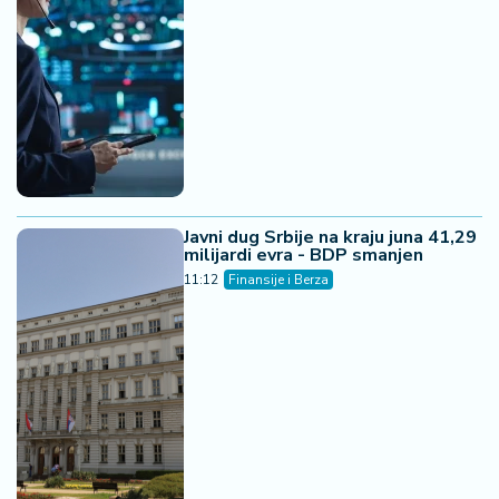
Javni dug Srbije na kraju juna 41,29
milijardi evra - BDP smanjen
11:12
Finansije i Berza