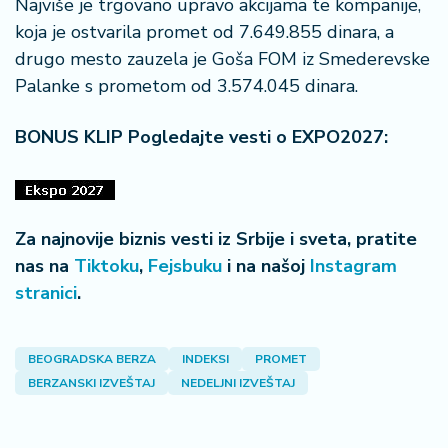
Najviše je trgovano upravo akcijama te kompanije,
a
koja je ostvarila promet od 7.649.855 dinara, a
drugo mesto zauzela je Goša FOM iz Smederevske
Palanke s prometom od 3.574.045 dinara.
BONUS KLIP Pogledajte vesti o EXPO2027:
Za najnovije biznis vesti iz Srbije i sveta, pratite
nas na
Tiktoku
,
Fejsbuku
i na našoj
Instagram
stranici
.
BEOGRADSKA BERZA
INDEKSI
PROMET
BERZANSKI IZVEŠTAJ
NEDELJNI IZVEŠTAJ