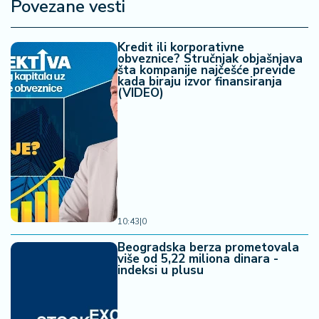
Povezane vesti
Kredit ili korporativne
obveznice? Stručnjak objašnjava
šta kompanije najčešće previde
kada biraju izvor finansiranja
(VIDEO)
10:43
|
0
Beogradska berza prometovala
više od 5,22 miliona dinara -
indeksi u plusu