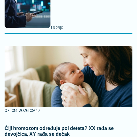
16:29
|
0
07. 08. 2026 09:47
Čiji hromozom određuje pol deteta? XX rađa se
devojčica, XY rađa se dečak