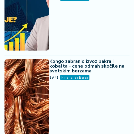
Kongo zabranio izvoz bakra i
kobalta - cene odmah skočile na
svetskim berzama
19:41
Finansije i Berza