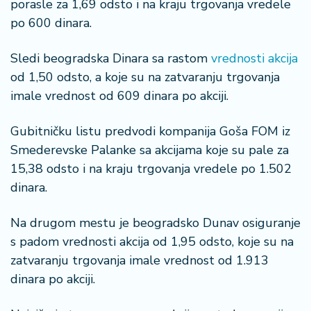
porasle za 1,69 odsto i na kraju trgovanja vredele
n
i
po 600 dinara.
s
a
Sledi beogradska Dinara sa rastom
vrednosti akcija
n
od 1,50 odsto, a koje su na zatvaranju trgovanja
i
imale vrednost od 609 dinara po akciji.
T
Gubitničku listu predvodi kompanija Goša FOM iz
u
ri
Smederevske Palanke sa akcijama koje su pale za
z
15,38 odsto i na kraju trgovanja vredele po 1.502
a
dinara.
m
Na drugom mestu je beogradsko Dunav osiguranje
K
s padom vrednosti akcija od 1,95 odsto, koje su na
a
zatvaranju trgovanja imale vrednost od 1.913
ri
j
dinara po akciji.
e
r