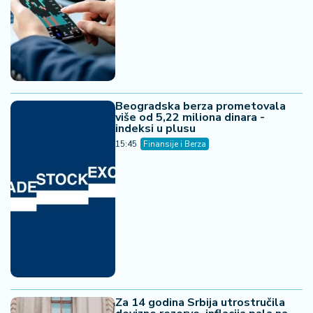
Beogradska berza prometovala
više od 5,22 miliona dinara -
indeksi u plusu
15:45
Finansije i Berza
Za 14 godina Srbija utrostručila