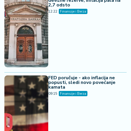
devizne rezerve, inflacija pala na
2,7 odsto
12:22
Finansije i Berza
FED poručuje - ako inflacija ne
popusti, sledi novo povećanje
kamata
09:15
Finansije i Berza