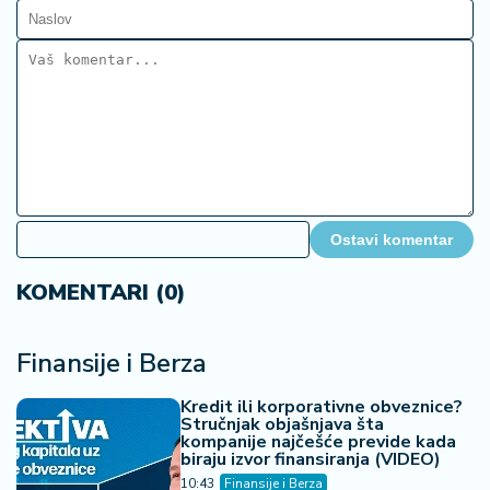
Ostavi komentar
KOMENTARI (0)
Finansije i Berza
Kredit ili korporativne obveznice?
Stručnjak objašnjava šta
kompanije najčešće previde kada
biraju izvor finansiranja (VIDEO)
10:43
Finansije i Berza