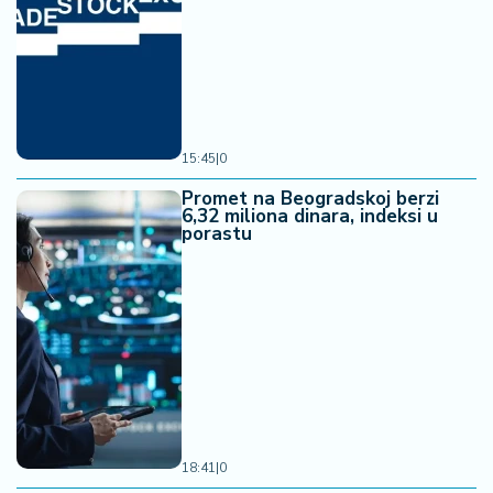
15:45
|
0
Promet na Beogradskoj berzi
6,32 miliona dinara, indeksi u
porastu
18:41
|
0