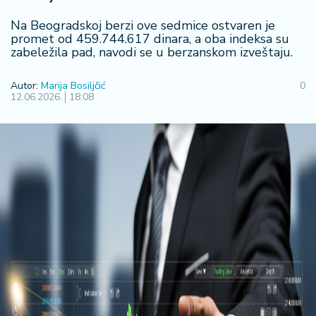
F
i
Na Beogradskoj berzi ove sedmice ostvaren je
n
promet od 459.744.617 dinara, a oba indeksa su
a
zabeležila pad, navodi se u berzanskom izveštaju.
n
s
Autor:
Marija Bosiljčić
0
ij
12.06.2026.
18:08
e
i
B
e
r
z
a
E
x
p
o
2
0