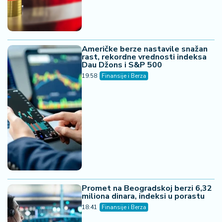
Američke berze nastavile snažan
rast, rekordne vrednosti indeksa
Dau Džons i S&P 500
19:58
Finansije i Berza
Promet na Beogradskoj berzi 6,32
miliona dinara, indeksi u porastu
18:41
Finansije i Berza