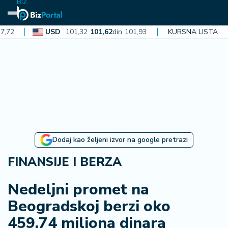
BIZ
USD
101,32
101,62
din
101,93
CAD
KURSNA LISTA
72,30
72,52
din
72
N
aj
n
o
vi
je
B
Dodaj kao željeni izvor na google pretrazi
iz
i
FINANSIJE I BERZA
n
f
Nedeljni promet na
o
Beogradskoj berzi oko
459,74 miliona dinara