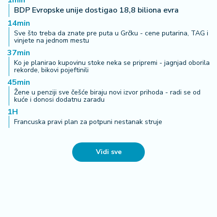
1min
BDP Evropske unije dostigao 18,8 biliona evra
14min
Sve što treba da znate pre puta u Grčku - cene putarina, TAG i
vinjete na jednom mestu
37min
Ko je planirao kupovinu stoke neka se pripremi - jagnjad oborila
rekorde, bikovi pojeftinili
45min
Žene u penziji sve češće biraju novi izvor prihoda - radi se od
kuće i donosi dodatnu zaradu
1H
Francuska pravi plan za potpuni nestanak struje
Vidi sve