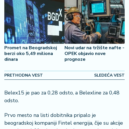
š
a
č
N
e
k
r
Promet na Beogradskoj
Novi udar na tržište nafte -
e
berzi oko 5,49 miliona
OPEK objavio nove
dinara
prognoze
t
n
i
PRETHODNA VEST
SLEDEĆA VEST
n
e
Belex15 je pao za 0,28 odsto, a Belexline za 0,48
P
odsto.
e
n
Prvo mesto na listi dobitnika pripalo je
zi
beogradskoj kompaniji Fintel energija, čije su akcije
o