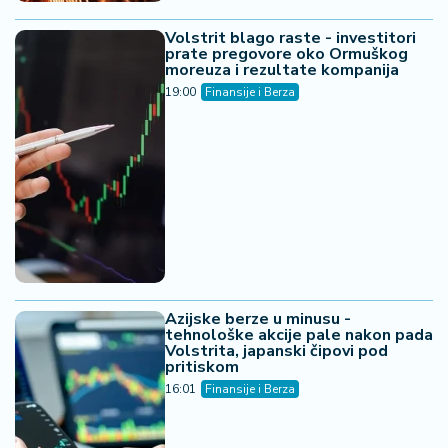
Volstrit blago raste - investitori
prate pregovore oko Ormuškog
moreuza i rezultate kompanija
19:00
Finansije i Berza
Azijske berze u minusu -
tehnološke akcije pale nakon pada
Volstrita, japanski čipovi pod
pritiskom
16:01
Finansije i Berza