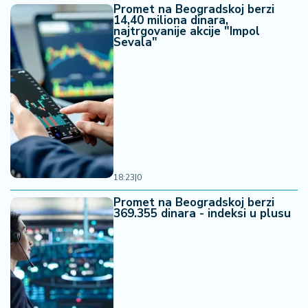
Promet na Beogradskoj berzi
14,40 miliona dinara,
najtrgovanije akcije "Impol
Sevala"
18:23
|
0
Promet na Beogradskoj berzi
369.355 dinara - indeksi u plusu