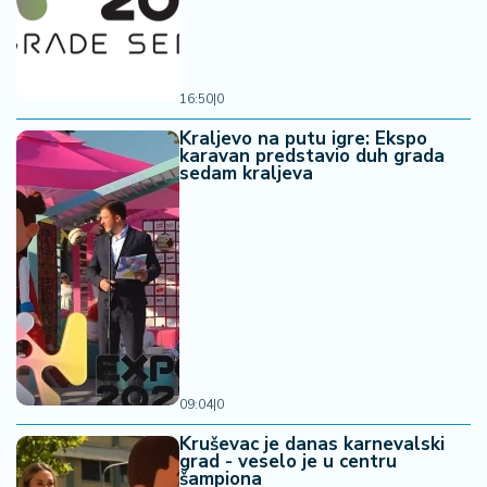
16:50
|
0
Kraljevo na putu igre: Ekspo
karavan predstavio duh grada
sedam kraljeva
09:04
|
0
Kruševac je danas karnevalski
grad - veselo je u centru
šampiona