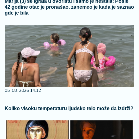
Marija (3) se igrala u dvorištu i samo je nestala: Posle
42 godine otac je pronašao, zanemeo je kada je saznao
gde je bila
05. 08. 2026 14:12
Koliko visoku temperaturu ljudsko telo može da izdrži?