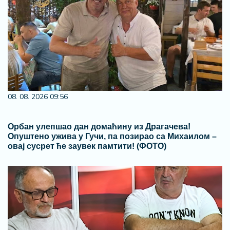
08. 08. 2026 09:56
Oрбан улепшао дан домаћину из Драгачева!
Опуштено ужива у Гучи, па позирао са Михаилом –
овај сусрет ће заувек памтити! (ФОТО)