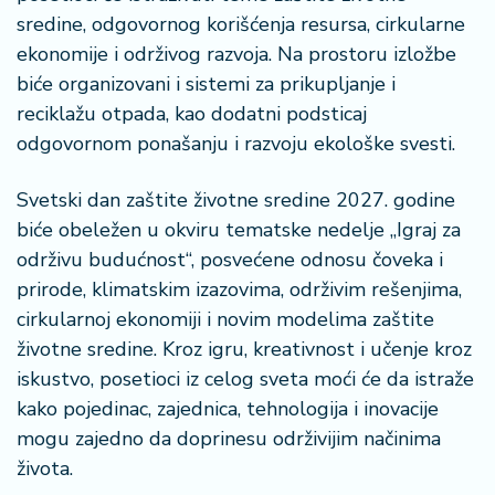
sredine, odgovornog korišćenja resursa, cirkularne
ekonomije i održivog razvoja. Na prostoru izložbe
biće organizovani i sistemi za prikupljanje i
reciklažu otpada, kao dodatni podsticaj
odgovornom ponašanju i razvoju ekološke svesti.
Svetski dan zaštite životne sredine 2027. godine
biće obeležen u okviru tematske nedelje „Igraj za
održivu budućnost“, posvećene odnosu čoveka i
prirode, klimatskim izazovima, održivim rešenjima,
cirkularnoj ekonomiji i novim modelima zaštite
životne sredine. Kroz igru, kreativnost i učenje kroz
iskustvo, posetioci iz celog sveta moći će da istraže
kako pojedinac, zajednica, tehnologija i inovacije
mogu zajedno da doprinesu održivijim načinima
života.