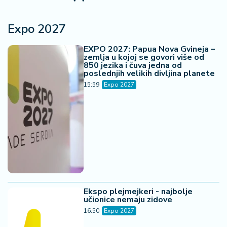
Expo 2027
EXPO 2027: Papua Nova Gvineja –
zemlja u kojoj se govori više od
850 jezika i čuva jedna od
poslednjih velikih divljina planete
15:59
Expo 2027
Ekspo plejmejkeri - najbolje
učionice nemaju zidove
16:50
Expo 2027