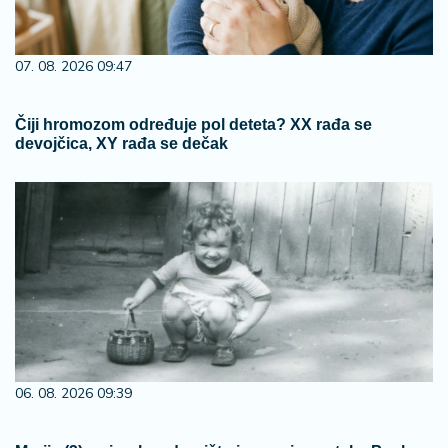
07. 08. 2026 09:47
Čiji hromozom određuje pol deteta? XX rađa se
devojčica, XY rađa se dečak
06. 08. 2026 09:39