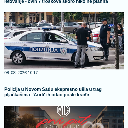
letovanje - ovih 7 troškova skoro niko ne planira
08. 08. 2026 10:17
Policija u Novom Sadu ekspresno ušla u trag
pljačkašima: 'Audi' ih odao posle krađe