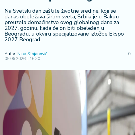
F
i
Na Svetski dan zaštite životne sredine, koji se
n
danas obeležava širom sveta, Srbija je u Bakuu
a
preuzela domaćinstvo ovog globalnog dana za
n
2027. godinu, kada će on biti obeležen u
si
Beogradu, u okviru specijalizovane izložbe Ekspo
j
2027 Beograd.
e
i
Autor:
Nina Stojanović
0
B
05.06.2026.
16:30
e
r
z
a
E
x
p
o
2
0