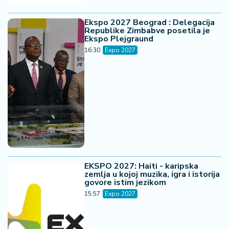
Ekspo 2027 Beograd : Delegacija
Republike Zimbabve posetila je
Ekspo Plejgraund
16:30
Expo 2027
EKSPO 2027: Haiti - karipska
zemlja u kojoj muzika, igra i istorija
govore istim jezikom
15:57
Expo 2027