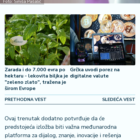
š
Foto: Siniša Pašalić
a
č
N
e
k
r
e
t
Zarada i do 7.000 evra po
Grčka uvodi porez na
n
hektaru - lekovita biljka je
digitalne valute
i
"zeleno zlato", tražena je
n
širom Evrope
e
PRETHODNA VEST
SLEDEĆA VEST
P
e
Ovaj trenutak dodatno potvrđuje da će
n
predstojeća izložba biti važna međunarodna
zi
platforma za dijalog, znanje, inovacije i rešenja
o