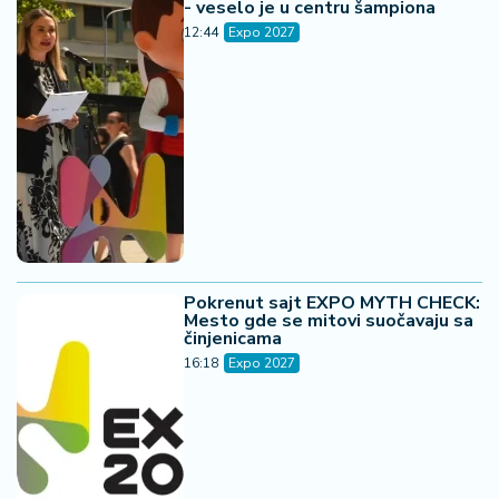
- veselo je u centru šampiona
12:44
Expo 2027
Pokrenut sajt EXPO MYTH CHECK:
Mesto gde se mitovi suočavaju sa
činjenicama
16:18
Expo 2027