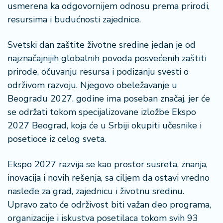
n
usmerena ka odgovornijem odnosu prema prirodi,
i
resursima i budućnosti zajednice.
s
a
Svetski dan zaštite životne sredine jedan je od
n
najznačajnijih globalnih povoda posvećenih zaštiti
i
prirode, očuvanju resursa i podizanju svesti o
T
održivom razvoju. Njegovo obeležavanje u
u
Beogradu 2027. godine ima poseban značaj, jer će
ri
se održati tokom specijalizovane izložbe Ekspo
z
2027 Beograd, koja će u Srbiji okupiti učesnike i
a
posetioce iz celog sveta.
m
Ekspo 2027 razvija se kao prostor susreta, znanja,
K
a
inovacija i novih rešenja, sa ciljem da ostavi vredno
ri
nasleđe za grad, zajednicu i životnu sredinu.
j
Upravo zato će održivost biti važan deo programa,
e
organizacije i iskustva posetilaca tokom svih 93
r