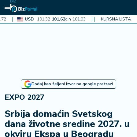
BIZ
USD
101,32
101,62
din
101,93
CAD
72,30
KURSNA LISTA
72,52
din
72
N
aj
n
o
vi
je
B
Dodaj kao željeni izvor na google pretrazi
iz
i
EXPO 2027
n
f
Srbija domaćin Svetskog
o
dana životne sredine 2027. u
okviru Ekspa u Beogradu