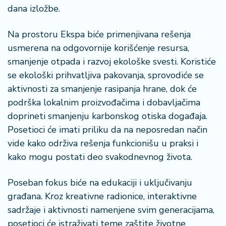
a
dana izložbe.
Na prostoru Ekspa biće primenjivana rešenja
usmerena na odgovornije korišćenje resursa,
smanjenje otpada i razvoj ekološke svesti. Koristiće
se ekološki prihvatljiva pakovanja, sprovodiće se
aktivnosti za smanjenje rasipanja hrane, dok će
podrška lokalnim proizvođačima i dobavljačima
doprineti smanjenju karbonskog otiska događaja.
Posetioci će imati priliku da na neposredan način
vide kako održiva rešenja funkcionišu u praksi i
kako mogu postati deo svakodnevnog života.
Poseban fokus biće na edukaciji i uključivanju
građana. Kroz kreativne radionice, interaktivne
sadržaje i aktivnosti namenjene svim generacijama,
posetioci će istraživati teme zaštite životne