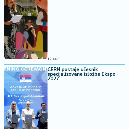
12:44
|
0
CERN postaje učesnik
specijalizovane izložbe Ekspo
2027