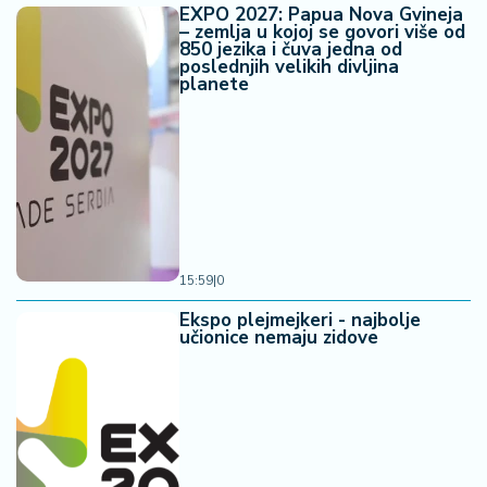
EXPO 2027: Papua Nova Gvineja
– zemlja u kojoj se govori više od
850 jezika i čuva jedna od
poslednjih velikih divljina
planete
15:59
|
0
Ekspo plejmejkeri - najbolje
učionice nemaju zidove