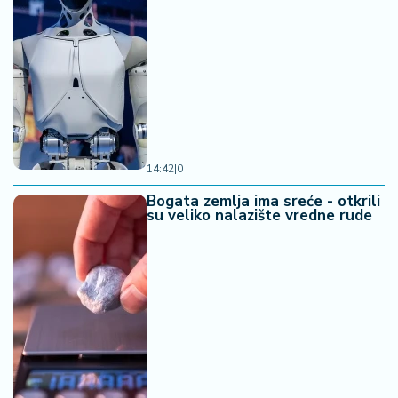
14:42
|
0
Bogata zemlja ima sreće - otkrili
su veliko nalazište vredne rude