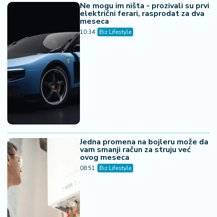
Ne mogu im ništa - prozivali su prvi
električni ferari, rasprodat za dva
meseca
10:34
Biz Lifestyle
Jedna promena na bojleru može da
vam smanji račun za struju već
ovog meseca
08:51
Biz Lifestyle