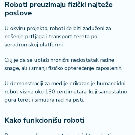
o
Roboti preuzimaju fizički najteže
n
poslove
i
s
U okviru projekta, roboti će biti zaduženi za
a
n
nošenje prtljaga i transport tereta po
i
aerodromskoj platformi.
T
Cilj je da se ublaži hronični nedostatak radne
u
snage, ali i smanji fizičko opterećenje zaposlenih.
ri
z
U demonstraciji za medije prikazan je humanoidni
a
m
robot visine oko 130 centimetara, koji samostalno
gura teret i simulira rad na pisti.
K
a
Kako funkcionišu roboti
ri
j
e