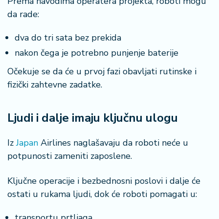
Prema navodima operatera projekta, roboti mogu
r
da rade:
a
dva do tri sata bez prekida
nakon čega je potrebno punjenje baterije
Očekuje se da će u prvoj fazi obavljati rutinske i
fizički zahtevne zadatke.
Ljudi i dalje imaju ključnu ulogu
Iz
Japan
Airlines naglašavaju da roboti neće u
potpunosti zameniti zaposlene.
Ključne operacije i bezbednosni poslovi i dalje će
ostati u rukama ljudi, dok će roboti pomagati u:
transportu prtljaga