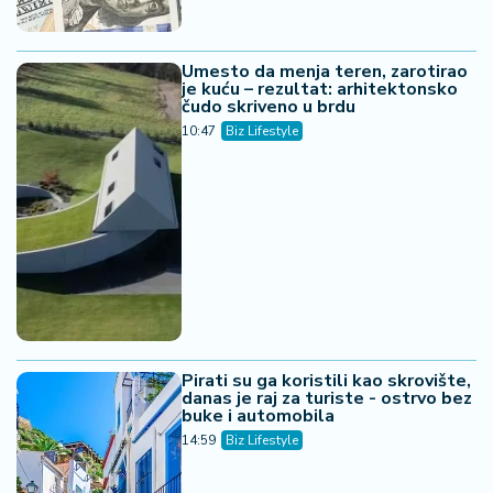
Umesto da menja teren, zarotirao
je kuću – rezultat: arhitektonsko
čudo skriveno u brdu
10:47
Biz Lifestyle
Pirati su ga koristili kao skrovište,
danas je raj za turiste - ostrvo bez
buke i automobila
14:59
Biz Lifestyle