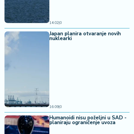
14:02
|
0
Japan planira otvaranje novih
nuklearki
16:09
|
0
Humanoidi nisu poželjni u SAD -
planiraju ograničenje uvoza