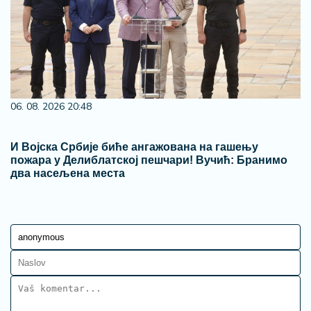
06. 08. 2026 20:48
И Војска Србије биће ангажована на гашењу
пожара у Делиблатској пешчари! Вучић: Бранимо
два насељена места