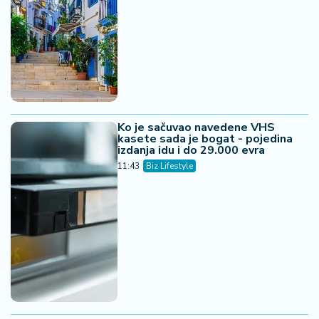
Ko je sačuvao navedene VHS
kasete sada je bogat - pojedina
izdanja idu i do 29.000 evra
11:43
Biz Lifestyle