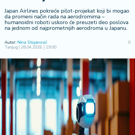
F
i
Japan Airlines pokreće pilot-projekat koji bi mogao
n
da promeni način rada na aerodromima –
a
humanoidni roboti uskoro će preuzeti deo poslova
n
na jednom od najprometnijih aerodroma u Japanu.
si
j
Autor:
Nina Stojanović
0
e
Tanjug
28.04.2026.
19:00
i
B
e
r
z
a
E
x
p
o
2
0