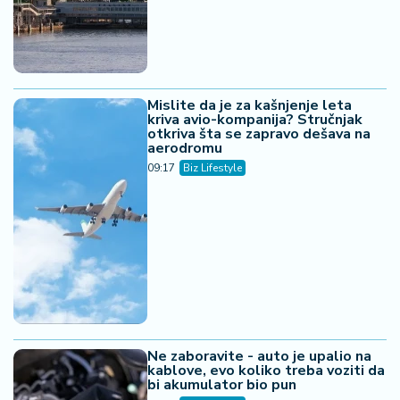
Mislite da je za kašnjenje leta
kriva avio-kompanija? Stručnjak
otkriva šta se zapravo dešava na
aerodromu
09:17
Biz Lifestyle
Ne zaboravite - auto je upalio na
kablove, evo koliko treba voziti da
bi akumulator bio pun