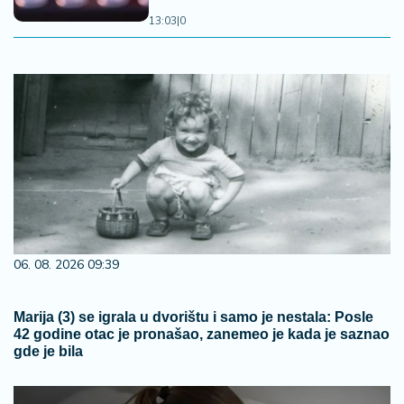
13:03
|
0
06. 08. 2026 09:39
Marija (3) se igrala u dvorištu i samo je nestala: Posle
42 godine otac je pronašao, zanemeo je kada je saznao
gde je bila