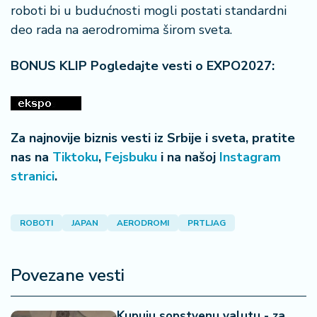
roboti bi u budućnosti mogli postati standardni
deo rada na aerodromima širom sveta.
BONUS KLIP Pogledajte vesti o EXPO2027:
Za najnovije biznis vesti iz Srbije i sveta, pratite
nas na
Tiktoku
,
Fejsbuku
i na našoj
Instagram
stranici
.
ROBOTI
JAPAN
AERODROMI
PRTLJAG
Povezane vesti
Kupuju sopstvenu valutu - za