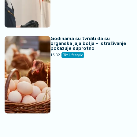
Godinama su tvrdili da su
organska jaja bolja – istraživanje
pokazuje suprotno
15:32
Biz Lifestyle