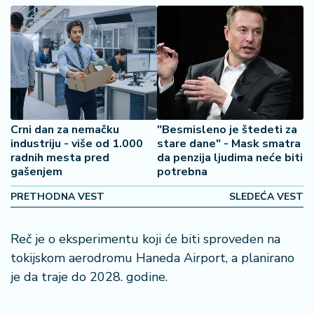
o
š
a
č
N
e
k
Crni dan za nemačku
"Besmisleno je štedeti za
r
industriju - više od 1.000
stare dane" - Mask smatra
e
radnih mesta pred
da penzija ljudima neće biti
t
gašenjem
potrebna
n
i
PRETHODNA VEST
SLEDEĆA VEST
n
e
Reč je o eksperimentu koji će biti sproveden na
tokijskom aerodromu Haneda Airport, a planirano
P
e
je da traje do 2028. godine.
n
zi