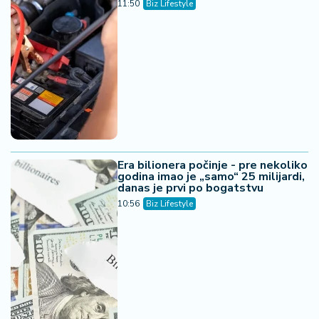
11:50
Biz Lifestyle
Era bilionera počinje - pre nekoliko
godina imao je „samo“ 25 milijardi,
danas je prvi po bogatstvu
10:56
Biz Lifestyle