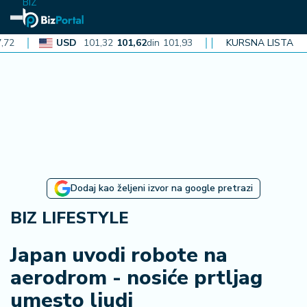
BIZ
USD
101,32
101,62
din
101,93
CAD
72,30
KURSNA LISTA
72,52
din
72,
N
aj
n
o
vi
je
B
Dodaj kao željeni izvor na google pretrazi
iz
i
BIZ LIFESTYLE
n
f
Japan uvodi robote na
o
aerodrom - nosiće prtljag
umesto ljudi