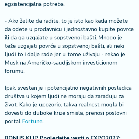
egzistencijalna potreba.
- Ako želite da radite, to je isto kao kada možete
da odete u prodavnicu i jednostavno kupite povrće
ili da ga uzgajate u sopstvenoj bašti. Mnogo je
teže uzgajati povrće u sopstvenoj bašti, ali neki
ljudi to i dalje rade jer u tome uživaju - rekao je
Musk na Američko-saudijskom investicionom
forumu.
Ipak, svestan je i potencijalno negativnih posledica
društva u kojem ljudi ne moraju da zarađuju za
život. Kako je upozorio, takva realnost mogla bi
dovesti do duboke krize smisla, prenosi poslovni
portal
Fortune
.
BONUS KLIP Pogledajte vesti o EXPO2027: