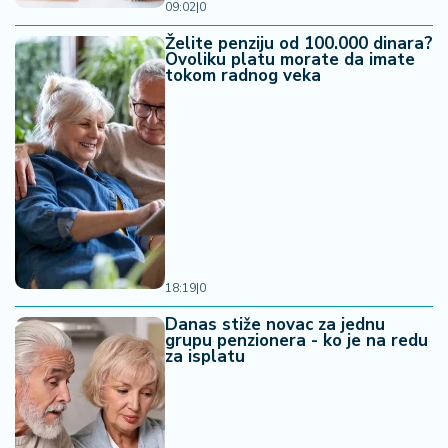
09:02
|
0
Želite penziju od 100.000 dinara?
Ovoliku platu morate da imate
tokom radnog veka
18:19
|
0
Danas stiže novac za jednu
grupu penzionera - ko je na redu
za isplatu