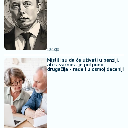
18:10
|
0
Mislili su da će uživati u penziji,
ali stvarnost je potpuno
drugačija - rade i u osmoj deceniji