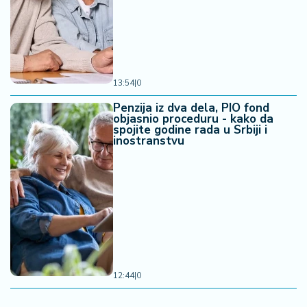
13:54
|
0
Penzija iz dva dela, PIO fond
objasnio proceduru - kako da
spojite godine rada u Srbiji i
inostranstvu
12:44
|
0