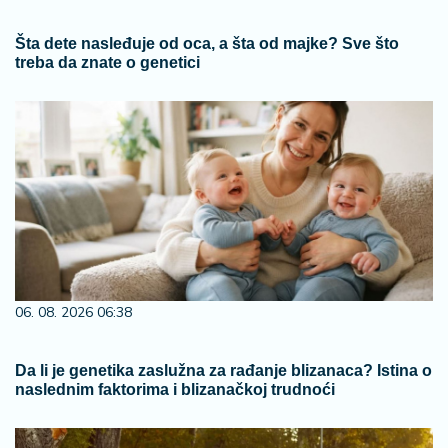
Šta dete nasleđuje od oca, a šta od majke? Sve što
treba da znate o genetici
06. 08. 2026 06:38
Da li je genetika zaslužna za rađanje blizanaca? Istina o
naslednim faktorima i blizanačkoj trudnoći