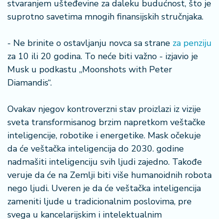
stvaranjem ušteđevine za daleku budućnost, što je
o
n
suprotno savetima mnogih finansijskih stručnjaka.
i
s
- Ne brinite o ostavljanju novca sa strane
za penziju
a
za 10 ili 20 godina. To neće biti važno - izjavio je
n
i
Musk u podkastu „Moonshots with Peter
Diamandis“.
T
u
Ovakav njegov kontroverzni stav proizlazi iz vizije
ri
sveta transformisanog brzim napretkom veštačke
z
inteligencije, robotike i energetike. Mask očekuje
a
m
da će veštačka inteligencija do 2030. godine
nadmašiti inteligenciju svih ljudi zajedno. Takođe
K
veruje da će na Zemlji biti više humanoidnih robota
a
nego ljudi. Uveren je da će veštačka inteligencija
ri
zameniti ljude u tradicionalnim poslovima, pre
j
svega u kancelarijskim i intelektualnim
e