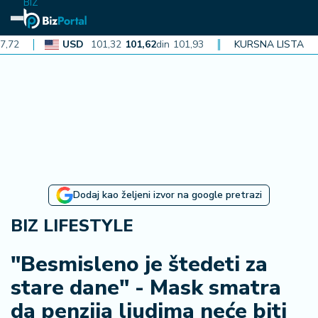
BIZ
USD
101,32
101,62
din
101,93
CAD
KURSNA LISTA
72,30
72,52
din
72
N
aj
n
o
vi
je
B
Dodaj kao željeni izvor na google pretrazi
iz
i
BIZ LIFESTYLE
n
f
"Besmisleno je štedeti za
o
stare dane" - Mask smatra
da penzija ljudima neće biti