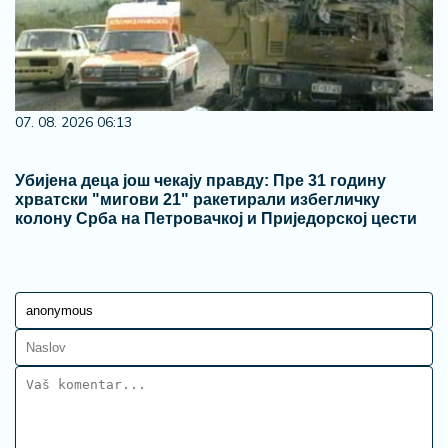
07. 08. 2026 06:13
Убијена деца још чекају правду: Пре 31 годину
хрватски "мигови 21" ракетирали избегличку
колону Срба на Петровачкој и Приједорској цести