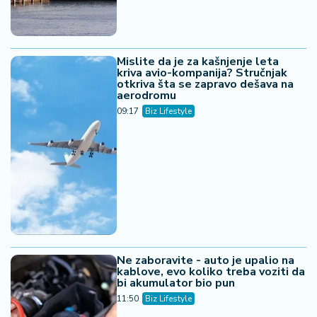
Mislite da je za kašnjenje leta
kriva avio-kompanija? Stručnjak
otkriva šta se zapravo dešava na
aerodromu
09:17
Biz Lifestyle
Ne zaboravite - auto je upalio na
kablove, evo koliko treba voziti da
bi akumulator bio pun
11:50
Biz Lifestyle