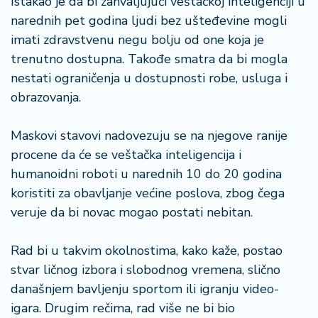
Istakao je da bi zahvaljujući veštačkoj inteligenciji u
narednih pet godina ljudi bez ušteđevine mogli
imati zdravstvenu negu bolju od one koja je
trenutno dostupna. Takođe smatra da bi mogla
nestati ograničenja u dostupnosti robe, usluga i
obrazovanja.
Maskovi stavovi nadovezuju se na njegove ranije
procene da će se veštačka inteligencija i
humanoidni roboti u narednih 10 do 20 godina
koristiti za obavljanje većine poslova, zbog čega
veruje da bi novac mogao postati nebitan.
Rad bi u takvim okolnostima, kako kaže, postao
stvar ličnog izbora i slobodnog vremena, slično
današnjem bavljenju sportom ili igranju video-
igara. Drugim rečima, rad više ne bi bio