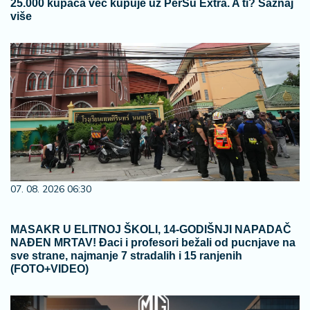
25.000 kupaca već kupuje uz PerSu Extra. A ti? Saznaj
više
07. 08. 2026 06:30
MASAKR U ELITNOJ ŠKOLI, 14-GODIŠNJI NAPADAČ
NAĐEN MRTAV! Đaci i profesori bežali od pucnjave na
sve strane, najmanje 7 stradalih i 15 ranjenih
(FOTO+VIDEO)