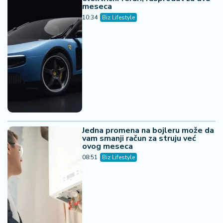
meseca
10:34
Biz Lifestyle
Jedna promena na bojleru može da
vam smanji račun za struju već
ovog meseca
08:51
Biz Lifestyle