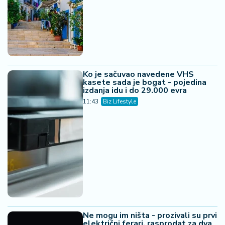
Ko je sačuvao navedene VHS
kasete sada je bogat - pojedina
izdanja idu i do 29.000 evra
11:43
Biz Lifestyle
Ne mogu im ništa - prozivali su prvi
električni ferari, rasprodat za dva