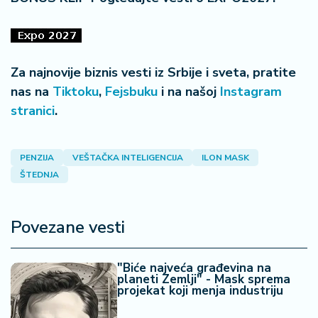
Za najnovije biznis vesti iz Srbije i sveta, pratite
nas na
Tiktoku
,
Fejsbuku
i na našoj
Instagram
stranici
.
PENZIJA
VEŠTAČKA INTELIGENCIJA
ILON MASK
ŠTEDNJA
Povezane vesti
"Biće najveća građevina na
planeti Zemlji" - Mask sprema
projekat koji menja industriju