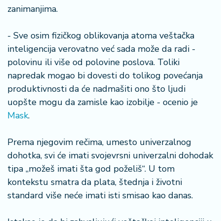
r
zanimanjima.
a
- Sve osim fizičkog oblikovanja atoma veštačka
inteligencija verovatno već sada može da radi -
polovinu ili više od polovine poslova. Toliki
napredak mogao bi dovesti do tolikog povećanja
produktivnosti da će nadmašiti ono što ljudi
uopšte mogu da zamisle kao izobilje - ocenio je
Mask
.
Prema njegovim rečima, umesto univerzalnog
dohotka, svi će imati svojevrsni univerzalni dohodak
tipa „možeš imati šta god poželiš“. U tom
kontekstu smatra da plata, štednja i životni
standard više neće imati isti smisao kao danas.