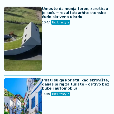
Umesto da menja teren, zarotirao
je kuću – rezultat: arhitektonsko
čudo skriveno u brdu
10:47
Biz Lifestyle
Pirati su ga koristili kao skrovište,
danas je raj za turiste - ostrvo bez
buke i automobila
14:59
Biz Lifestyle