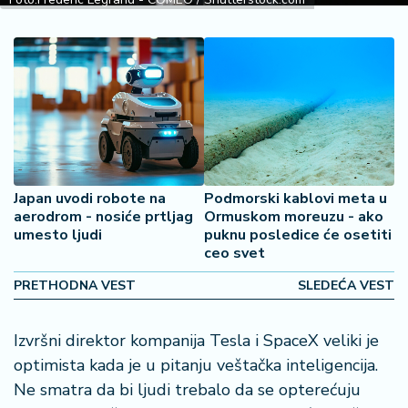
o
š
a
č
N
e
k
r
e
Japan uvodi robote na
Podmorski kablovi meta u
t
aerodrom - nosiće prtljag
Ormuskom moreuzu - ako
n
umesto ljudi
puknu posledice će osetiti
i
ceo svet
n
PRETHODNA VEST
SLEDEĆA VEST
e
P
Izvršni direktor kompanija Tesla i SpaceX veliki je
e
optimista kada je u pitanju veštačka inteligencija.
n
Ne smatra da bi ljudi trebalo da se opterećuju
zi