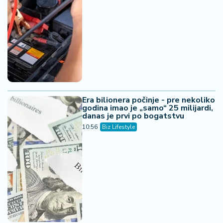
Era bilionera počinje - pre nekoliko
godina imao je „samo“ 25 milijardi,
danas je prvi po bogatstvu
10:56
Biz Lifestyle