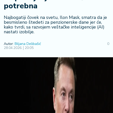
F
potrebna
i
n
a
Najbogatiji čovek na svetu, Ilon Mask, smatra da je
n
besmisleno štedeti za penzionerske dane jer će,
kako tvrdi, sa razvojem veštačke inteligencije (AI)
si
nastati izobilje.
j
e
i
Autor:
Biljana Delibašić
0
28.04.2026.
20:05
B
e
r
z
a
E
x
p
o
2
0