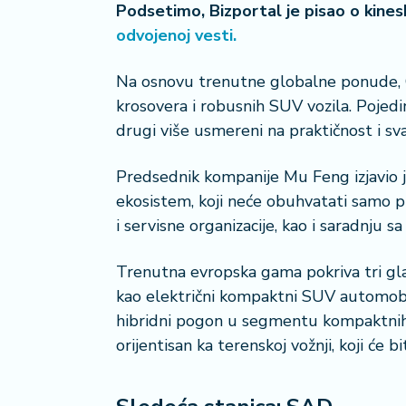
Podsetimo, Bizportal je pisao o kinesk
a
č
odvojenoj vesti.
N
Na osnovu trenutne globalne ponude,
e
krosovera i robusnih SUV vozila. Pojedi
k
drugi više usmereni na praktičnost i s
r
e
Predsednik kompanije Mu Feng izjavio 
t
n
ekosistem, koji neće obuhvatati samo pro
i
i servisne organizacije, kao i saradnju s
n
e
Trenutna evropska gama pokriva tri gla
kao električni kompaktni SUV automobil
P
hibridni pogon u segmentu kompaktnih
e
n
orijentisan ka terenskoj vožnji, koji će b
zi
o
n