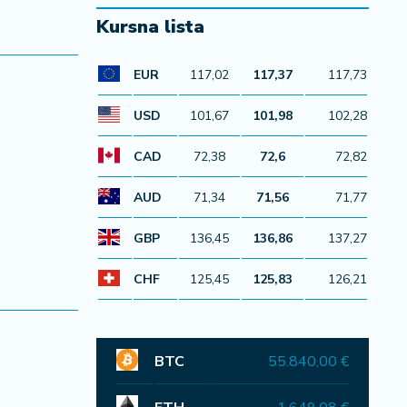
Kursna lista
EUR
117,02
117,37
117,73
USD
101,67
101,98
102,28
CAD
72,38
72,6
72,82
AUD
71,34
71,56
71,77
GBP
136,45
136,86
137,27
CHF
125,45
125,83
126,21
BTC
55.840,00 €