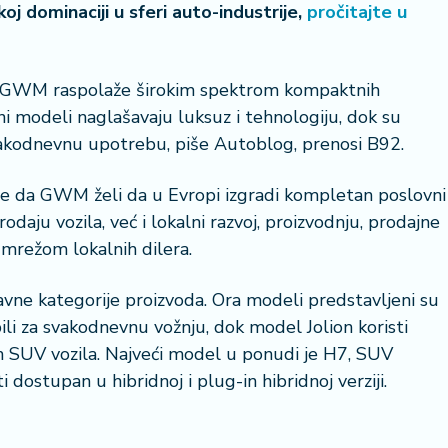
oj dominaciji u sferi auto-industrije,
pročitajte u
 GWM raspolaže širokim spektrom kompaktnih
ni modeli naglašavaju luksuz i tehnologiju, dok su
vakodnevnu upotrebu, piše Autoblog, prenosi B92.
je da GWM želi da u Evropi izgradi kompletan poslovni
daju vozila, već i lokalni razvoj, proizvodnju, prodajne
a mrežom lokalnih dilera.
vne kategorije proizvoda. Ora modeli predstavljeni su
i za svakodnevnu vožnju, dok model Jolion koristi
 SUV vozila. Najveći model u ponudi je H7, SUV
iti dostupan u hibridnoj i plug-in hibridnoj verziji.