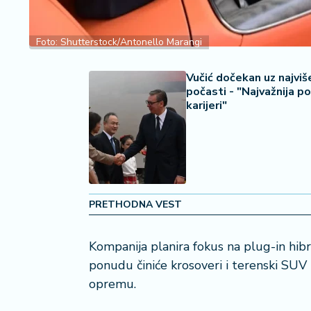
2
7
Foto: Shutterstock/Antonello Marangi
B
iz
Vučić dočekan uz najviš
L
počasti - "Najvažnija p
if
karijeri"
e
s
t
y
l
e
PRETHODNA VEST
P
o
Kompanija planira fokus na plug-in hib
t
ponudu činiće krosoveri i terenski SUV 
r
opremu.
o
š