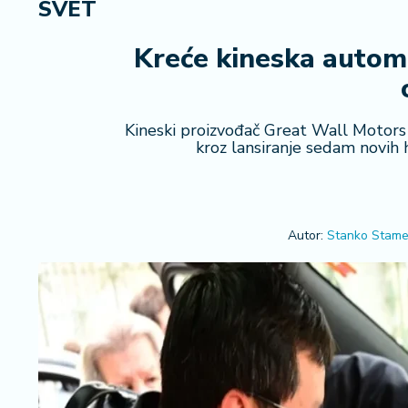
SVET
R
e
g
Kreće kineska automo
i
o
n
Kineski proizvođač Great Wall Motors
kroz lansiranje sedam novih
S
r
b
ij
a
Autor:
Stanko Stame
S
v
e
t
F