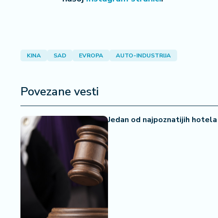
a
KINA
SAD
EVROPA
AUTO-INDUSTRIJA
Povezane vesti
Jedan od najpoznatijih hotela