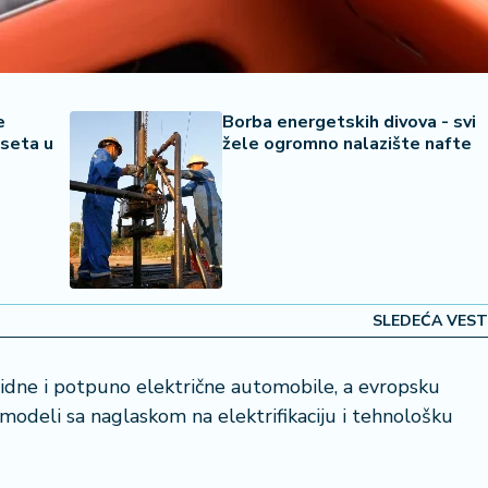
e
Borba energetskih divova - svi
oseta u
žele ogromno nalazište nafte
SLEDEĆA VEST
ridne i potpuno električne automobile, a evropsku
modeli sa naglaskom na elektrifikaciju i tehnološku