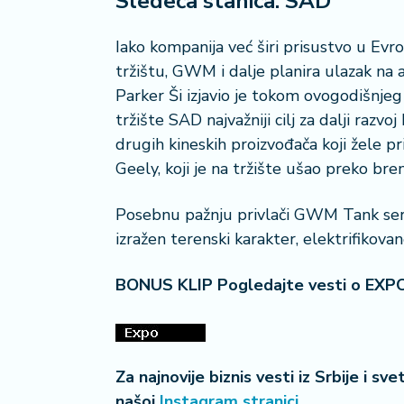
Sledeća stanica: SAD
i
s
Iako kompanija već širi prisustvo u Ev
a
tržištu, GWM i dalje planira ulazak na
n
Parker Ši izjavio je tokom ovogodišnjeg
i
tržište SAD najvažniji cilj za dalji ra
T
drugih kineskih proizvođača koji žele p
u
Geely, koji je na tržište ušao preko bre
ri
z
Posebnu pažnju privlači GWM Tank seri
a
izražen terenski karakter, elektrifiko
m
BONUS KLIP Pogledajte vesti o EXP
K
a
ri
j
e
Za najnovije biznis vesti iz Srbije i sv
r
našoj
Instagram stranici
.