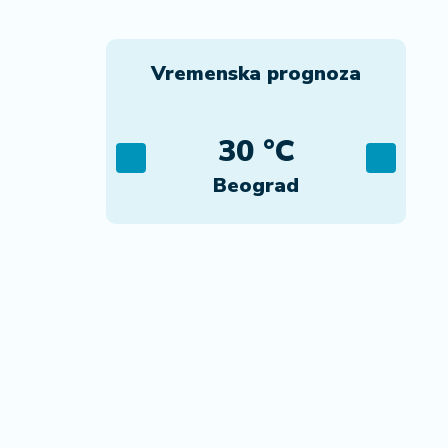
Vremenska prognoza
C
30 °C
ca
Beograd