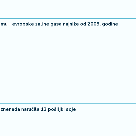
mu - evropske zalihe gasa najniže od 2009. godine
 iznenada naručila 13 pošiljki soje