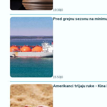
19:38
|
0
Pred grejnu sezonu na minimu
15:50
|
0
Amerikanci trljaju ruke - Kina