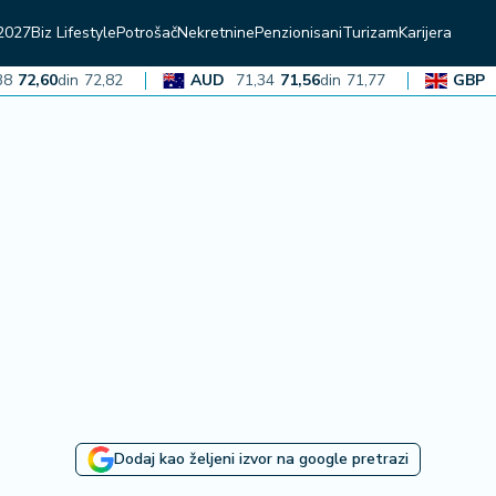
2027
Biz Lifestyle
Potrošač
Nekretnine
Penzionisani
Turizam
Karijera
,60
din
72,82
AUD
71,34
71,56
din
71,77
GBP
136,
Dodaj kao željeni izvor na google pretrazi