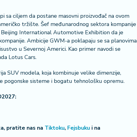
ropi sa ciljem da postane masovni proizvođač na ovom
 američko tržište. Šef međunarodnog sektora kompanije
 Beijing International Automotive Exhibition da je
zvoj kompanije. Ambicije GWM-a poklapaju se sa planovima
22 °
risustvo u Severnoj Americi. Kao primer navodi se
Lozni
nda Lotus Cars.
ja SUV modela, koja kombinuje velike dimenzije,
vane pogonske sisteme i bogatu tehnološku opremu.
O2027:
eta, pratite nas na
Tiktoku
,
Fejsbuku
i na