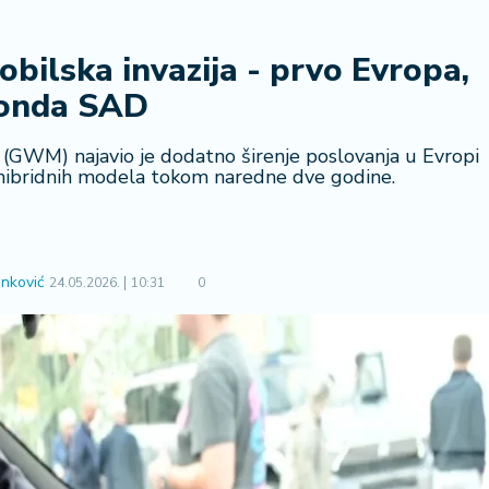
bilska invazija - prvo Evropa,
onda SAD
 (GWM) najavio je dodatno širenje poslovanja u Evropi
 hibridnih modela tokom naredne dve godine.
nković
24.05.2026.
10:31
0