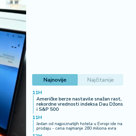
Najnovije
Najčitanije
11H
Američke berze nastavile snažan rast,
rekordne vrednosti indeksa Dau Džons
i S&P 500
11H
Jedan od najpoznatijih hotela u Evropi ide na
prodaju - cena najmanje 280 miliona evra