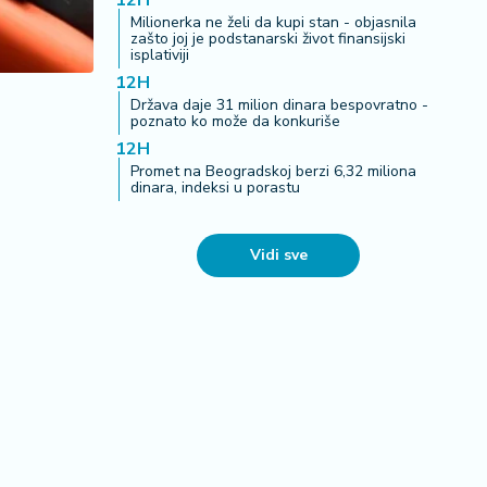
12H
Milionerka ne želi da kupi stan - objasnila
zašto joj je podstanarski život finansijski
isplativiji
12H
Država daje 31 milion dinara bespovratno -
poznato ko može da konkuriše
12H
Promet na Beogradskoj berzi 6,32 miliona
dinara, indeksi u porastu
Vidi sve