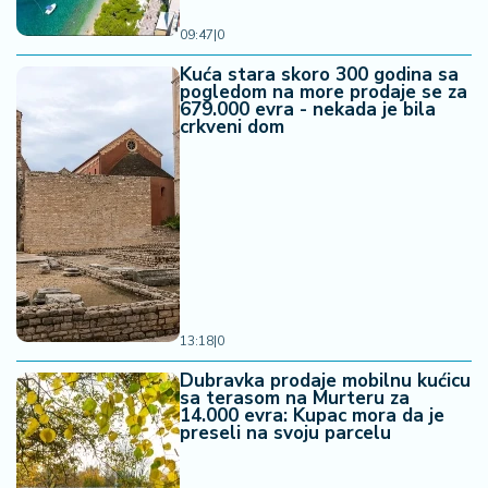
09:47
|
0
Kuća stara skoro 300 godina sa
pogledom na more prodaje se za
679.000 evra - nekada je bila
crkveni dom
13:18
|
0
Dubravka prodaje mobilnu kućicu
sa terasom na Murteru za
14.000 evra: Kupac mora da je
preseli na svoju parcelu