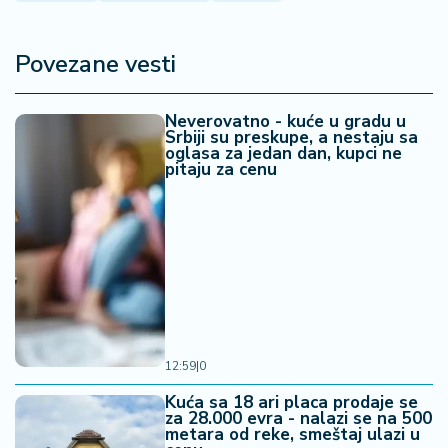
a
Povezane vesti
Neverovatno - kuće u gradu u
Srbiji su preskupe, a nestaju sa
oglasa za jedan dan, kupci ne
pitaju za cenu
12:59
|
0
Kuća sa 18 ari placa prodaje se
za 28.000 evra - nalazi se na 500
metara od reke, smeštaj ulazi u