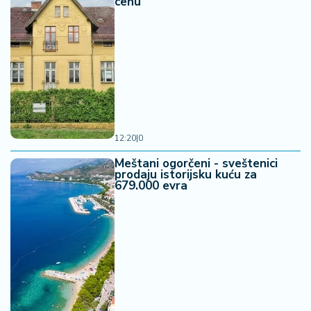
cenu
12:20
|
0
Meštani ogorčeni - sveštenici
prodaju istorijsku kuću za
679.000 evra