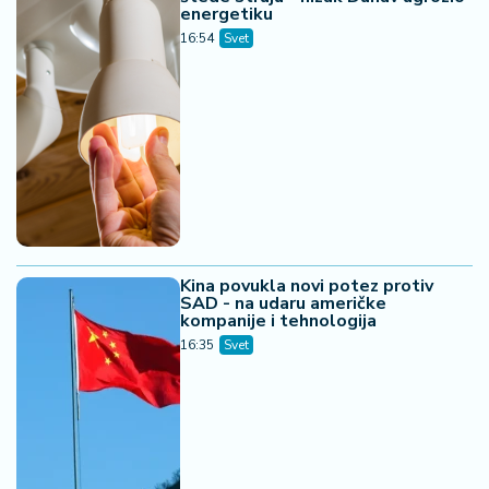
energetiku
16:54
Svet
Kina povukla novi potez protiv
SAD - na udaru američke
kompanije i tehnologija
16:35
Svet