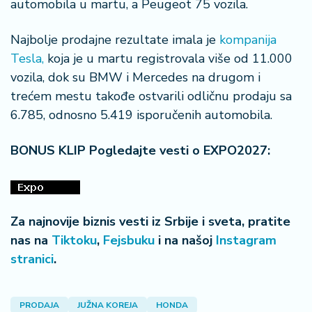
automobila u martu, a Peugeot 75 vozila.
n
i
s
Najbolje prodajne rezultate imala je
kompanija
a
Tesla,
koja je u martu registrovala više od 11.000
n
vozila, dok su BMW i Mercedes na drugom i
i
trećem mestu takođe ostvarili odličnu prodaju sa
6.785, odnosno 5.419 isporučenih automobila.
T
u
ri
BONUS KLIP Pogledajte vesti o EXPO2027:
z
a
m
Za najnovije biznis vesti iz Srbije i sveta, pratite
K
nas na
Tiktoku
,
Fejsbuku
i na našoj
Instagram
a
stranici
.
ri
j
e
r
PRODAJA
JUŽNA KOREJA
HONDA