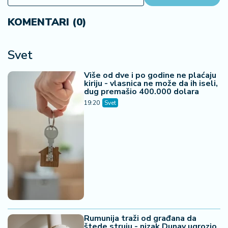
KOMENTARI (0)
Svet
Više od dve i po godine ne plaćaju
kiriju - vlasnica ne može da ih iseli,
dug premašio 400.000 dolara
19:20
Svet
Rumunija traži od građana da
štede struju - nizak Dunav ugrozio