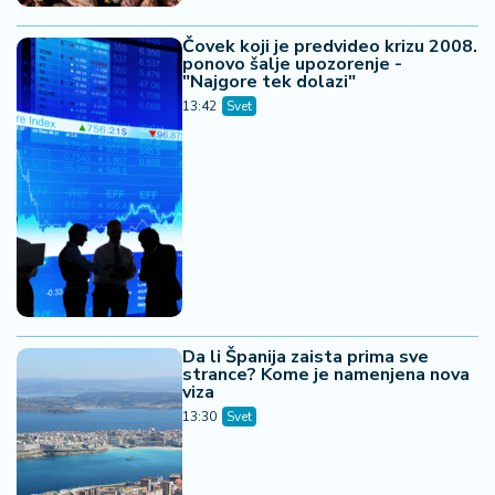
Čovek koji je predvideo krizu 2008.
ponovo šalje upozorenje -
"Najgore tek dolazi"
13:42
Svet
Da li Španija zaista prima sve
strance? Kome je namenjena nova
viza
13:30
Svet