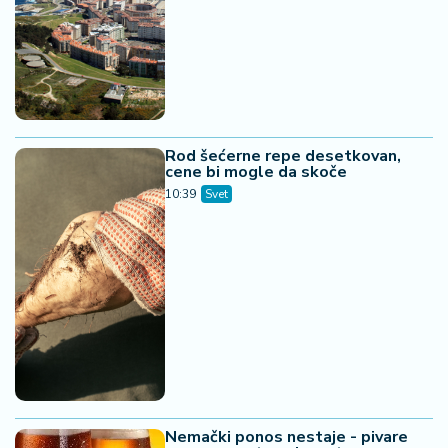
Rod šećerne repe desetkovan,
cene bi mogle da skoče
10:39
Svet
Nemački ponos nestaje - pivare