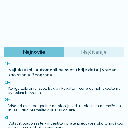
Najnovije
Najčitanije
1H
Najluksuzniji automobil na svetu krije detalj vredan
kao stan u Beogradu
1H
Kongo zabranio izvoz bakra i kobalta - cene odmah skočile na
svetskim berzama
2H
Više od dve i po godine ne plaćaju kiriju - vlasnica ne može da
ih iseli, dug premašio 400.000 dolara
2H
Volstrit blago raste - investitori prate pregovore oko Ormuškog
moreuza i rezultate kompanija