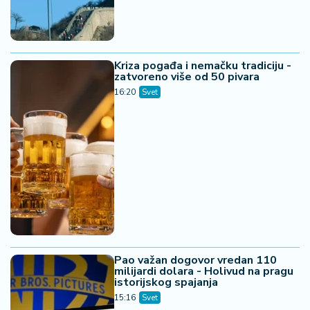
Kriza pogađa i nemačku tradiciju -
zatvoreno više od 50 pivara
16:20
Svet
Pao važan dogovor vredan 110
milijardi dolara - Holivud na pragu
istorijskog spajanja
15:16
Svet