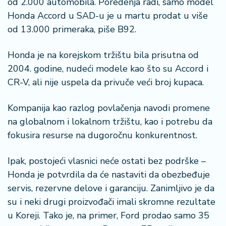
š
od 2.000 automobila. Poređenja radi, samo model
a
Honda Accord u SAD-u je u martu prodat u više
č
od 13.000 primeraka, piše B92.
N
Honda je na korejskom tržištu bila prisutna od
e
2004. godine, nudeći modele kao što su Accord i
k
r
CR-V, ali nije uspela da privuče veći broj kupaca.
e
t
Kompanija kao razlog povlačenja navodi promene
n
na globalnom i lokalnom tržištu, kao i potrebu da
i
fokusira resurse na dugoročnu konkurentnost.
n
e
Ipak, postojeći vlasnici neće ostati bez podrške –
P
Honda je potvrdila da će nastaviti da obezbeđuje
e
servis, rezervne delove i garanciju. Zanimljivo je da
n
su i neki drugi proizvođači imali skromne rezultate
zi
u Koreji. Tako je, na primer, Ford prodao samo 35
o