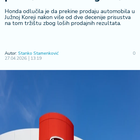
R
Honda odlučila je da prekine prodaju automobila u
e
Južnoj Koreji nakon više od dve decenije prisustva
g
na tom tržištu zbog loših prodajnih rezultata.
i
o
n
Autor:
Stanko Stamenković
0
S
27.04.2026.
13:19
r
b
ij
a
S
v
e
t
F