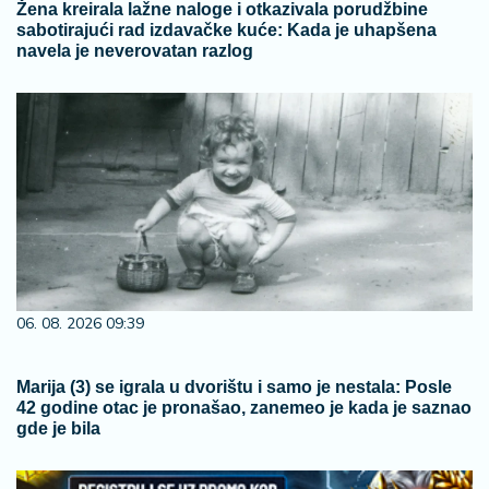
Žena kreirala lažne naloge i otkazivala porudžbine
sabotirajući rad izdavačke kuće: Kada je uhapšena
navela je neverovatan razlog
06. 08. 2026 09:39
Marija (3) se igrala u dvorištu i samo je nestala: Posle
42 godine otac je pronašao, zanemeo je kada je saznao
gde je bila