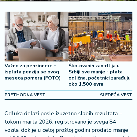
2
7
B
iz
L
if
e
s
Važno za penzionere -
Školovanih zanatlija u
t
isplata penzija se ovog
Srbiji sve manje - plata
y
meseca pomera (FOTO)
odlična, početnici zarađuju
l
oko 1.500 evra
e
PRETHODNA VEST
SLEDEĆA VEST
P
o
Odluka dolazi posle izuzetno slabih rezultata –
t
tokom marta 2026. registrovano je svega 84
r
vozila, dok je u celoj prošloj godini prodato manje
o