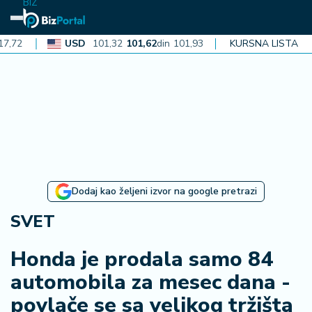
BIZ
USD
101,32
101,62
din
101,93
CAD
KURSNA LISTA
72,30
72,52
din
7
N
aj
n
o
vi
je
B
Dodaj kao željeni izvor na google pretrazi
i
z
SVET
i
n
Honda je prodala samo 84
f
automobila za mesec dana -
o
povlače se sa velikog tržišta