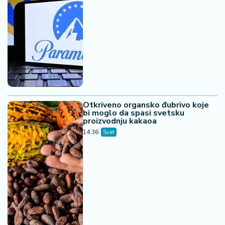
Otkriveno organsko đubrivo koje
bi moglo da spasi svetsku
proizvodnju kakaoa
14:36
Svet