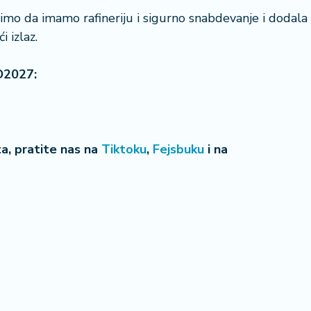
imo da imamo rafineriju i sigurno snabdevanje i dodala
 izlaz.
O2027:
eta, pratite nas na
Tiktoku
,
Fejsbuku
i na