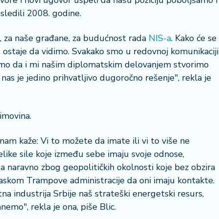
vore i novi ugovor uspeli da našu poziciju poboljšamo i
ledili 2008. godine.
ju, za naše građane, za budućnost rada
NIS-a
. Kako će se
23 °
je, ostaje da vidimo. Svakako smo u redovnoj komunikaciji
amo da i mi našim diplomatskim delovanjem stvorimo
Lozni
 nas je jedino prihvatljivo dugoročno rešenje", rekla je
 imovina.
nam kaže: Vi to možete da imate ili vi to više ne
like sile koje između sebe imaju svoje odnose,
naravno zbog geopolitičkih okolnosti koje bez obzira
dolaskom Trampove administracije da oni imaju kontakte.
tna industrija Srbije naš strateški energetski resurs,
emo", rekla je ona, piše Blic.