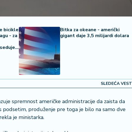
e bicikle
Bitka za okeane - američki
agu - za
gigant daje 3,5 milijardi dolara
seduje
SLEDEĆA VEST
zuje spremnost američke administracije da zaista da
as podsetim, produženje pre toga je bilo na samo dve
rekla je ministarka.