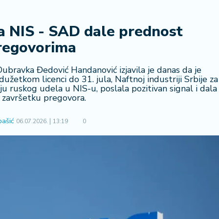
za NIS - SAD dale prednost
regovorima
Dubravka Đedović Handanović izjavila je danas da je
užetkom licenci do 31. jula, Naftnoj industriji Srbije za
 ruskog udela u NIS-u, poslala pozitivan signal i dala
 završetku pregovora.
bašić
06.07.2026.
13:19
0