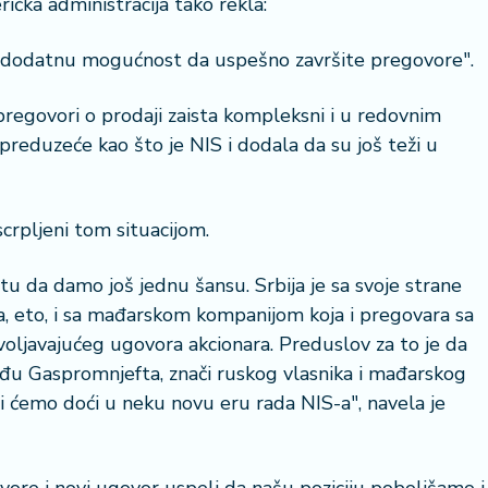
ička administracija tako rekla:
u dodatnu mogućnost da uspešno završite pregovore".
pregovori o prodaji zaista kompleksni i u redovnim
reduzeće kao što je NIS i dodala da su još teži u
scrpljeni tom situacijom.
u da damo još jednu šansu. Srbija je sa svoje strane
ta, eto, i sa mađarskom kompanijom koja i pregovara sa
ljavajućeg ugovora akcionara. Preduslov za to je da
eđu Gaspromnjefta, znači ruskog vlasnika i mađarskog
i ćemo doći u neku novu eru rada NIS-a", navela je