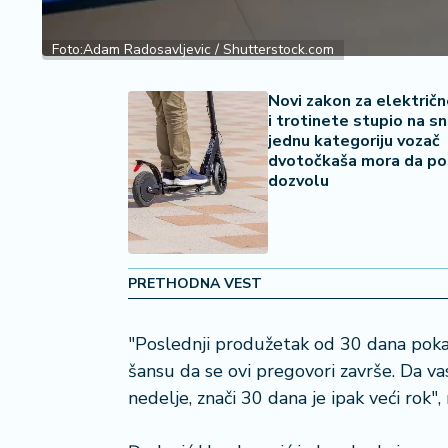
2
7
Foto:Adam Radosavljevic / Shutterstock.com
B
iz
Novi zakon za električn
i trotinete stupio na sn
L
jednu kategoriju vozač
if
dvotočkaša mora da po
e
dozvolu
s
t
y
l
e
PRETHODNA VEST
P
"Poslednji produžetak od 30 dana poka
o
šansu da se ovi pregovori završe. Da v
t
r
nedelje, znači 30 dana je ipak veći rok", 
o
š