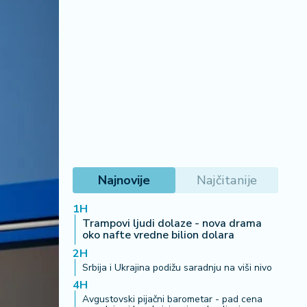
Najnovije
Najčitanije
1H
Trampovi ljudi dolaze - nova drama
oko nafte vredne bilion dolara
2H
Srbija i Ukrajina podižu saradnju na viši nivo
4H
Avgustovski pijačni barometar - pad cena