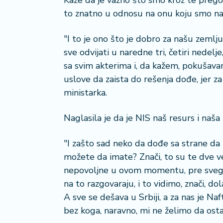
Kaže da je važno što smo kroz te prego
i
to znatno u odnosu na onu koju smo nas
s
a
"I to je ono što je dobro za našu zeml
n
sve odvijati u naredne tri, četiri nedel
i
sa svim akterima i, da kažem, pokušav
T
uslove da zaista do rešenja dođe, jer za
u
ministarka.
ri
z
Naglasila je da je NIS naš resurs i naša
a
m
"I zašto sad neko da dođe sa strane da 
možete da imate? Znači, to su te dve ve
K
a
nepovoljne u ovom momentu, pre svega 
ri
na to razgovaraju, i to vidimo, znači, 
j
A sve se dešava u Srbiji, a za nas je Naf
e
bez koga, naravno, mi ne želimo da ostan
r