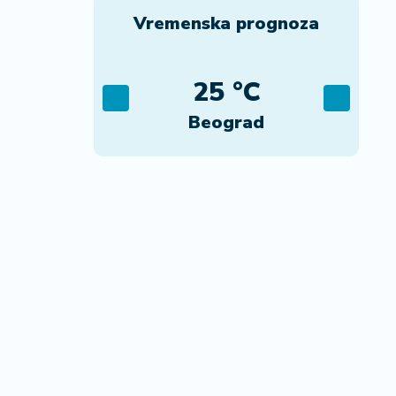
Vremenska prognoza
C
25 °C
ca
Beograd