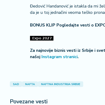
a
Đedović Handanović je istakla da mi žel
da je u toj jednačini veoma teško pronaći
BONUS KLIP Pogledajte vesti o EXP
Za najnovije biznis vesti iz Srbije i sv
našoj
Instagram stranici
.
SAD
NAFTA
NAFTNA INDUSTRIJA SRBIJE
Povezane vesti