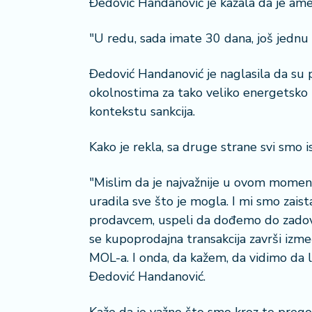
Đedović Handanović je kazala da je amer
a
č
"U redu, sada imate 30 dana, još jedn
N
Đedović Handanović je naglasila da su 
e
k
okolnostima za tako veliko energetsko p
r
kontekstu sankcija.
e
t
Kako je rekla, sa druge strane svi smo i
n
i
n
"Mislim da je najvažnije u ovom moment
e
uradila sve što je mogla. I mi smo zais
prodavcem, uspeli da dođemo do zadovo
P
se kupoprodajna transakcija završi izm
e
MOL-a. I onda, da kažem, da vidimo da l
n
Đedović Handanović.
zi
o
n