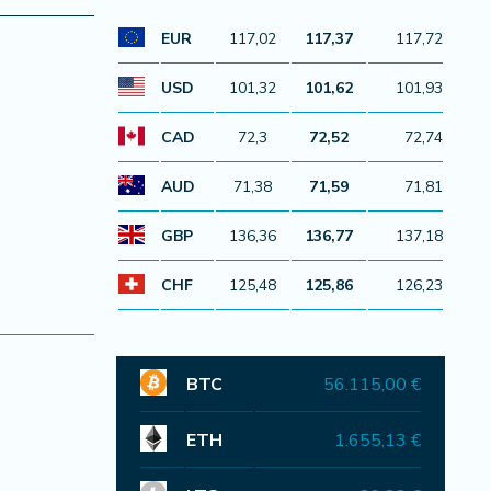
EUR
117,02
117,37
117,72
USD
101,32
101,62
101,93
CAD
72,3
72,52
72,74
AUD
71,38
71,59
71,81
GBP
136,36
136,77
137,18
CHF
125,48
125,86
126,23
BTC
56.115,00 €
ETH
1.655,13 €