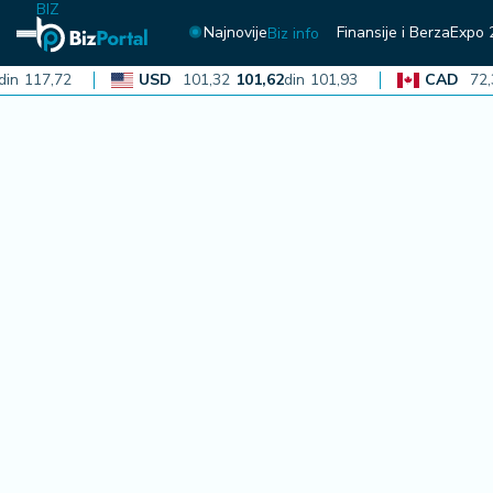
BIZ
Najnovije
Finansije i Berza
Expo 
Biz info
117,72
USD
101,32
101,62
din
101,93
CAD
72,30
N
aj
n
o
vi
je
B
i
z
i
n
f
o