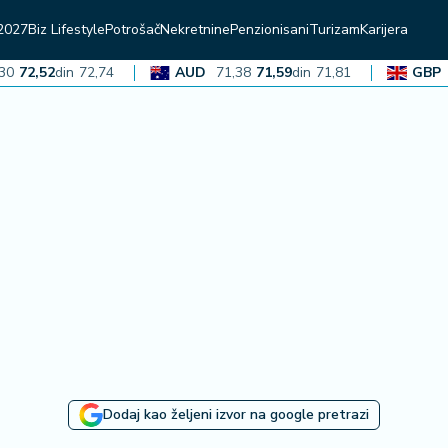
2027
Biz Lifestyle
Potrošač
Nekretnine
Penzionisani
Turizam
Karijera
72,52
din
72,74
AUD
71,38
71,59
din
71,81
GBP
136
Dodaj kao željeni izvor na google pretrazi