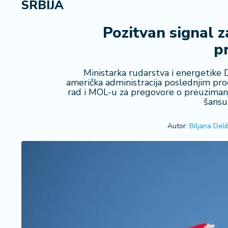
SRBIJA
R
e
g
Pozitvan signal 
i
p
o
n
Ministarka rudarstva i energetike 
američka administracija poslednjim prod
S
rad i MOL-u za pregovore o preuzimanju
r
šansu
b
ij
Autor:
Biljana Deli
a
S
v
e
t
F