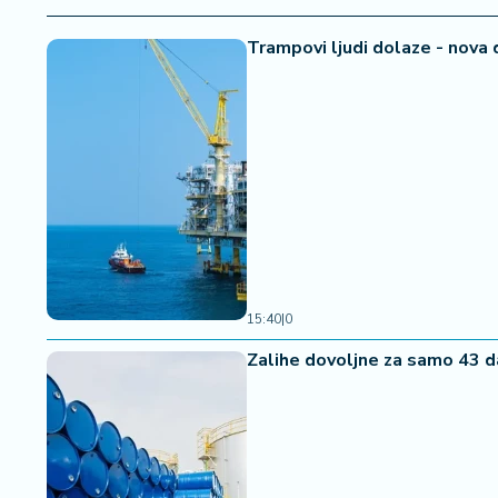
Trampovi ljudi dolaze - nova
15:40
|
0
Zalihe dovoljne za samo 43 d