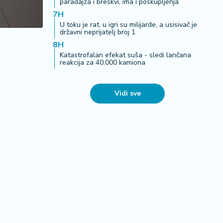
paradajza i breskvi, ima i poskupljenja
7H
U toku je rat, u igri su milijarde, a usisivač je
državni neprijatelj broj 1
8H
Katastrofalan efekat suša - sledi lančana
reakcija za 40.000 kamiona
Vidi sve