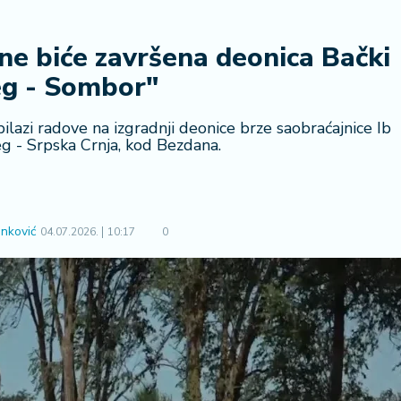
ne biće završena deonica Bački
g - Sombor"
lazi radove na izgradnji deonice brze saobraćajnice Ib
eg - Srpska Crnja, kod Bezdana.
nković
04.07.2026.
10:17
0