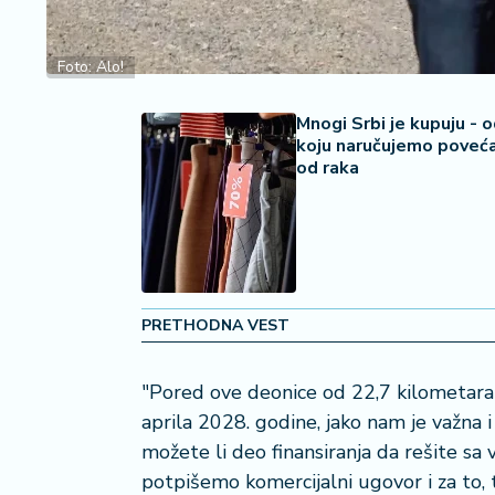
2
7
Foto: Alo!
B
iz
Mnogi Srbi je kupuju - 
L
koju naručujemo poveća
if
od raka
e
s
t
y
l
e
PRETHODNA VEST
P
o
"Pored ove deonice od 22,7 kilometar
t
aprila 2028. godine, jako nam je važna i
r
možete li deo finansiranja da rešite 
o
potpišemo komercijalni ugovor i za to, t
š