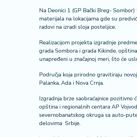
a
Na Deonici 1 (GP Bački Breg- Sombor) 
materijala na lokacijama gde su predviđe
radovi na izradi sloja posteljice.
Realizacijom projekta izgradnje predme
grada Sombora i grada Kikinde, opština
unapređeni u značajnoj meri, što će uslovi
Područja koja prirodno gravitiraju novoj
Palanka, Ada i Nova Crnja.
Izgradnja brze saobraćajnice pozitivno
opština i regionalnih centara AP Vojvod
severnobanatskog okruga sa auto-pute
delovima Srbije.