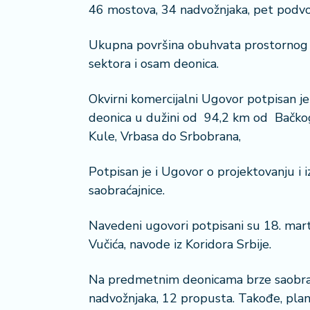
46 mostova, 34 nadvožnjaka, pet podvo
i
s
a
Ukupna površina obuhvata prostornog p
n
sektora i osam deonica.
i
Okvirni komercijalni Ugovor potpisan 
T
deonica u dužini od 94,2 km od Bačkog 
u
Kule, Vrbasa do Srbobrana,
ri
z
a
Potpisan je i Ugovor o projektovanju i 
m
saobraćajnice.
K
Navedeni ugovori potpisani su 18. mar
a
Vučića, navode iz Koridora Srbije.
ri
j
Na predmetnim deonicama brze saobraćaj
e
r
nadvožnjaka, 12 propusta. Takođe, planir