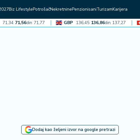
2027
Biz Lifestyle
Potrošač
Nekretnine
Penzionisani
Turizam
Karijera
34
71,56
din
71,77
GBP
136,45
136,86
din
137,27
C
Dodaj kao željeni izvor na google pretrazi