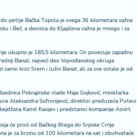
o do petlje Bačka Topola je svega 36 kilometara važna
u i Beč, a deonica do Kljajićeva važna je mnogo i za
nje ukupno je 185,5 kilometara. On povezuje zapadnu
srednji Banat, najveći deo Vojvođanskog okruga
samo kroz Srem i Južni Banat, ali za sve ostale je od
dsednica Pokrajinske vlade Maja Gojković, ministarka
ture Aleksandra Sofronijević, direktor preduzeća Putevi
ejdžana Kamil Kasijev i predstanici kompanije Azvirt.
koja će proći od Bačkog Brega do Srpske Crnje
na je za brzinu od 100 kilometara na sat i obuhvataće