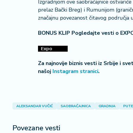
Izgradnjom ove saobraćajnice ostvariće
prelaz Bački Breg) i Rumunijom (graničn
značajnu povezanost čitavog područja
BONUS KLIP Pogledajte vesti o EXP
Za najnovije biznis vesti iz Srbije i sv
našoj
Instagram stranici
.
ALEKSANDAR VUČIĆ
SAOBRAĆAJNICA
GRADNJA
PUTE
Povezane vesti