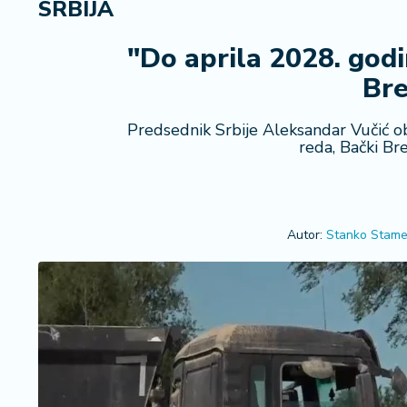
SRBIJA
R
e
g
"Do aprila 2028. godi
i
Bre
o
n
Predsednik Srbije Aleksandar Vučić obi
reda, Bački Br
S
r
b
ij
a
Autor:
Stanko Stame
S
v
e
t
F