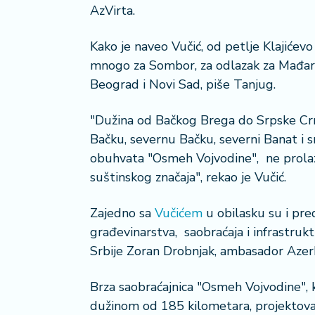
a
AzVirta.
č
Kako je naveo Vučić, od petlje Klajićev
N
mnogo za Sombor, za odlazak za Mađarsk
e
Beograd i Novi Sad, piše Tanjug.
k
r
"Dužina od Bačkog Brega do Srpske Cr
e
t
Bačku, severnu Bačku, severni Banat i 
n
obuhvata "Osmeh Vojvodine", ne prolazi 
i
suštinskog značaja", rekao je Vučić.
n
e
Zajedno sa
Vučićem
u obilasku su i pre
građevinarstva, saobraćaja i infrastruk
P
e
Srbije Zoran Drobnjak, ambasador Azerb
n
zi
Brza saobraćajnica "Osmeh Vojvodine", 
o
dužinom od 185 kilometara, projektova
n