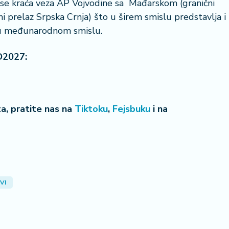
 se kraća veza AP Vojvodine sa Mađarskom (granični
i prelaz Srpska Crnja) što u širem smislu predstavlja i
 u međunarodnom smislu.
O2027:
eta, pratite nas na
Tiktoku
,
Fejsbuku
i na
VI