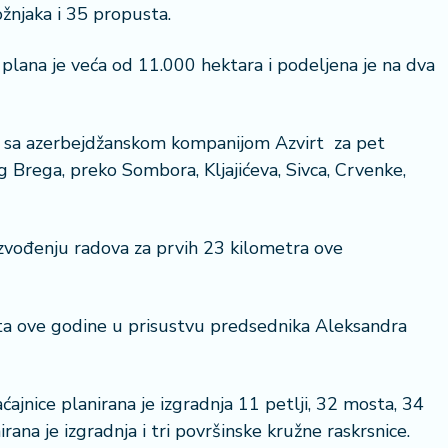
žnjaka i 35 propusta.
lana je veća od 11.000 hektara i podeljena je na dva
je sa azerbejdžanskom kompanijom Azvirt za pet
20 °C
28 °
Brega, preko Sombora, Kljajićeva, Sivca, Crvenke,
Loznica
Beogr
izvođenju radova za prvih 23 kilometra ove
ta ove godine u prisustvu predsednika Aleksandra
nice planirana je izgradnja 11 petlji, 32 mosta, 34
ana je izgradnja i tri površinske kružne raskrsnice.