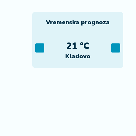
Vremenska prognoza
C
21 °C
ad
Kladovo