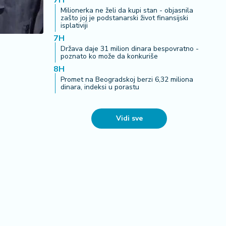
7H
Milionerka ne želi da kupi stan - objasnila
zašto joj je podstanarski život finansijski
isplativiji
7H
Država daje 31 milion dinara bespovratno -
poznato ko može da konkuriše
8H
Promet na Beogradskoj berzi 6,32 miliona
dinara, indeksi u porastu
Vidi sve