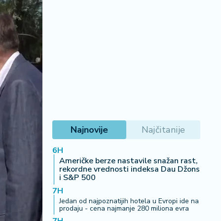
Najnovije
Najčitanije
6H
Američke berze nastavile snažan rast,
rekordne vrednosti indeksa Dau Džons
i S&P 500
7H
Jedan od najpoznatijih hotela u Evropi ide na
prodaju - cena najmanje 280 miliona evra