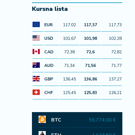
Kursna lista
EUR
117,02
117,37
117,73
USD
101,67
101,98
102,28
CAD
72,38
72,6
72,82
AUD
71,34
71,56
71,77
GBP
136,45
136,86
137,27
CHF
125,45
125,83
126,21
BTC
55.774,00 €