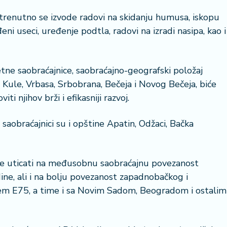
trenutno se izvode radovi na skidanju humusa, iskopu
ni useci, uređenje podtla, radovi na izradi nasipa, kao i
tne saobraćajnice, saobraćajno-geografski položaj
 Kule, Vrbasa, Srbobrana, Bečeja i Novog Bečeja, biće
ti njihov brži i efikasniji razvoj.
 saobraćajnici su i opštine Apatin, Odžaci, Bačka
 će uticati na međusobnu saobraćajnu povezanost
ine, ali i na bolju povezanost zapadnobačkog i
m E75, a time i sa Novim Sadom, Beogradom i ostalim