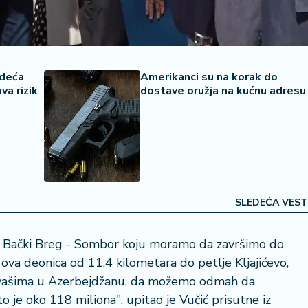
odeća
Amerikanci su na korak do
va rizik
dostave oružja na kućnu adresu
SLEDEĆA VEST
a Bački Breg - Sombor koju moramo da završimo do
 ova deonica od 11,4 kilometara do petlje Kljajićevo,
sa vašima u Azerbejdžanu, da možemo odmah da
o je oko 118 miliona", upitao je Vučić prisutne iz