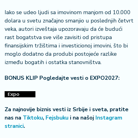
n
i
Iako se udeo ljudi sa imovinom manjom od 10.000
s
dolara u svetu značajno smanjio u poslednjih četvrt
a
veka, autori izveštaja upozoravaju da će budući
n
i
rast bogatstva sve više zavisiti od pristupa
finansijskim tržištima i investicionoj imovini, što bi
T
moglo dodatno da produbi postojeće razlike
u
između bogatih i ostatka stanovništva.
ri
z
BONUS KLIP Pogledajte vesti o EXPO2027:
a
m
K
a
Za najnovije biznis vesti iz Srbije i sveta, pratite
ri
nas na
Tiktoku
,
Fejsbuku
i na našoj
Instagram
j
stranici
.
e
r