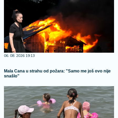
06. 08. 2026 19:13
Mala Cana u strahu od požara: "Samo me još ovo nije
snašlo"