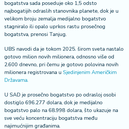
š
bogatstva sada poseduje oko 1,5 odsto
a
najbogatijih odraslih stanovnika planete, dok je u
č
velikom broju zemalja medijalno bogatstvo
stagniralo ili opalo uprkos rastu prosečnog
N
e
bogatstva, prenosi Tanjug.
k
r
UBS navodi da je tokom 2025. širom sveta nastalo
e
gotovo milion novih milionera, odnosno više od
t
2.600 dnevno, pri čemu je gotovo polovina novih
n
i
milionera registrovana u
Sjedinjenim Američkim
n
Državama.
e
U SAD je prosečno bogatstvo po odrasloj osobi
P
dostiglo 696.277 dolara, dok je medijalno
e
bogatstvo palo na 68.998 dolara, što ukazuje na
n
sve veću koncentraciju bogatstva među
zi
o
najimućnijim građanima.