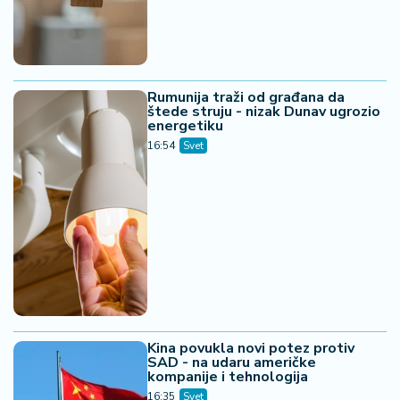
Rumunija traži od građana da
štede struju - nizak Dunav ugrozio
energetiku
16:54
Svet
Kina povukla novi potez protiv
SAD - na udaru američke
kompanije i tehnologija
16:35
Svet