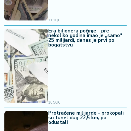
11:18
|
0
Era bilionera počinje - pre
nekoliko godina imao je „samo“
25 milijardi, danas je prvi po
bogatstvu
10:56
|
0
Protraćene milijarde - prokopali
su tunel dug 22,5 km, pa
odustali