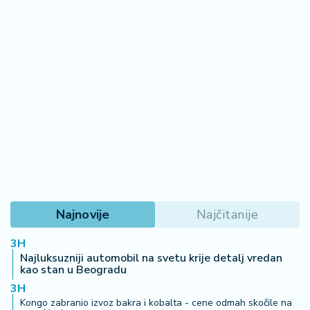
Najnovije
Najčitanije
3H
Najluksuzniji automobil na svetu krije detalj vredan
kao stan u Beogradu
3H
Kongo zabranio izvoz bakra i kobalta - cene odmah skočile na