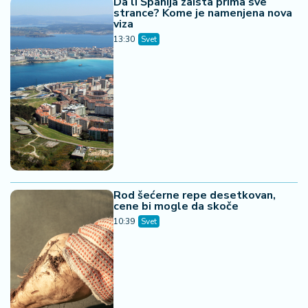
Da li Španija zaista prima sve
strance? Kome je namenjena nova
viza
13:30
Svet
Rod šećerne repe desetkovan,
cene bi mogle da skoče
10:39
Svet