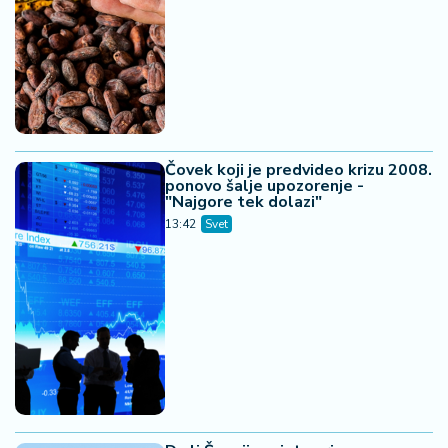
Čovek koji je predvideo krizu 2008.
ponovo šalje upozorenje -
"Najgore tek dolazi"
13:42
Svet