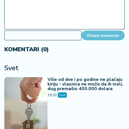
Ostavi komentar
KOMENTARI (0)
Svet
Više od dve i po godine ne plaćaju
kiriju - vlasnica ne može da ih iseli,
dug premašio 400.000 dolara
19:20
Svet