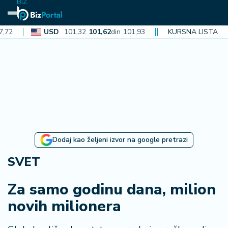
BIZ
USD
101,32
101,62
din
101,93
CAD
72,30
KURSNA LISTA
72,52
din
72
N
aj
n
o
vi
je
B
Dodaj kao željeni izvor na google pretrazi
i
z
SVET
i
n
Za samo godinu dana, milion
f
novih milionera
o