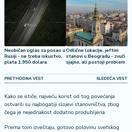
2
7
B
iz
L
if
Neobičan oglas za posao u
Odlične lokacije, jeftini
e
Rusiji - ne treba iskustvo,
stanovi u Beogradu - zvuči
s
plata 1.950 dolara
sjajno, ali postoji problem
t
y
l
PRETHODNA VEST
SLEDEĆA VEST
e
Kako se ističe, najveću korist od tog povećanja
P
ostvarili su najbogatiji slojevi stanovništva, zbog
o
čega je nejednakost dodatno produbljena.
t
r
o
Prema tom izveštaju, gotovo polovinu svetskog