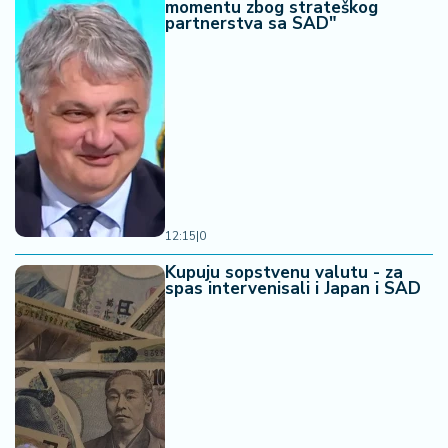
momentu zbog strateškog
partnerstva sa SAD"
12:15
|
0
Kupuju sopstvenu valutu - za
spas intervenisali i Japan i SAD