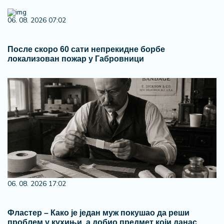
06. 08. 2026 07:02
После скоро 60 сати непрекидне борбе
локализован пожар у Габровници
06. 08. 2026 17:02
Фластер – Како је један муж покушао да реши
проблем у кухињи, а добио предмет који данас