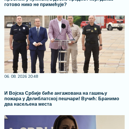
готово нико не примећује?
06. 08. 2026 20:48
И Војска Србије биће ангажована на гашењу
пожара у Делиблатској пешчари! Вучић: Бранимо
два насељена места