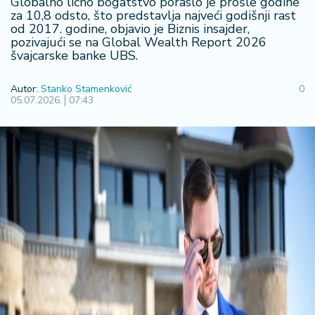
Globalno lično bogatstvo poraslo je prošle godine
R
za 10,8 odsto, što predstavlja najveći godišnji rast
od 2017. godine, objavio je Biznis insajder,
e
pozivajući se na Global Wealth Report 2026
g
švajcarske banke UBS.
i
o
Autor:
Stanko Stamenković
0
n
05.07.2026.
07:43
S
r
b
ij
a
S
v
e
t
F