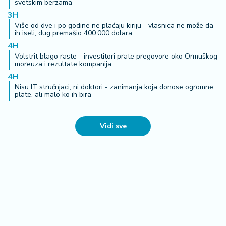
svetskim berzama
3H
Više od dve i po godine ne plaćaju kiriju - vlasnica ne može da
ih iseli, dug premašio 400.000 dolara
4H
Volstrit blago raste - investitori prate pregovore oko Ormuškog
moreuza i rezultate kompanija
4H
Nisu IT stručnjaci, ni doktori - zanimanja koja donose ogromne
plate, ali malo ko ih bira
Vidi sve