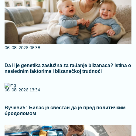
06. 08. 2026 06:38
Da li je genetika zaslužna za rađanje blizanaca? Istina o
naslednim faktorima i blizanačkoj trudnoći
06. 08. 2026 13:34
Вучевић: Ђилас је свестан да је пред политичким
бродоломом