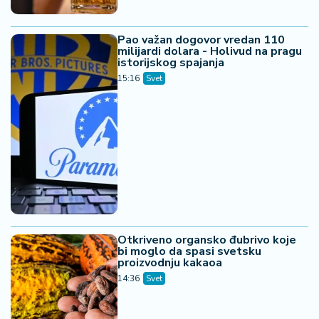
Pao važan dogovor vredan 110
milijardi dolara - Holivud na pragu
istorijskog spajanja
15:16
Svet
Otkriveno organsko đubrivo koje
bi moglo da spasi svetsku
proizvodnju kakaoa
14:36
Svet