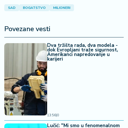
a
SAD
BOGATSTVO
MILIONERI
Povezane vesti
Dva tržišta rada, dva modela -
dok Evropljani traže sigurnost,
Amerikanci napredovanje u
karijeri
13:56
|
0
Lučić: "Mi smo u fenomenalnom