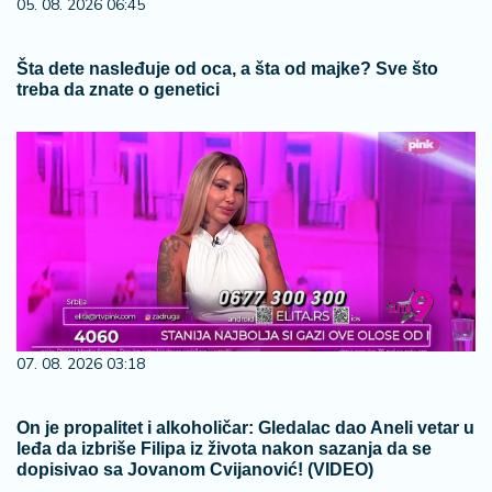
05. 08. 2026 06:45
Šta dete nasleđuje od oca, a šta od majke? Sve što
treba da znate o genetici
07. 08. 2026 03:18
On je propalitet i alkoholičar: Gledalac dao Aneli vetar u
leđa da izbriše Filipa iz života nakon sazanja da se
dopisivao sa Jovanom Cvijanović! (VIDEO)