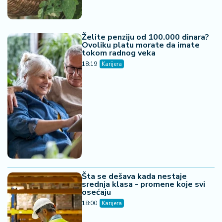
Želite penziju od 100.000 dinara?
Ovoliku platu morate da imate
tokom radnog veka
18:19
Karijera
Šta se dešava kada nestaje
srednja klasa - promene koje svi
osećaju
18:00
Karijera