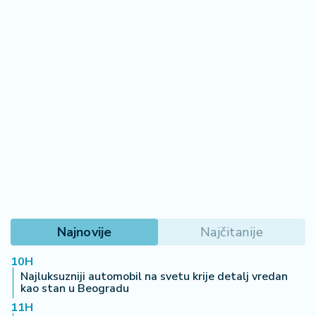
Najnovije
Najčitanije
10H
Najluksuzniji automobil na svetu krije detalj vredan
kao stan u Beogradu
11H