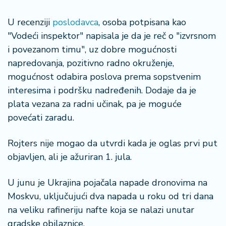
a
U recenziji
poslodavca
, osoba potpisana kao
"Vodeći inspektor" napisala je da je reč o "izvrsnom
i povezanom timu", uz dobre mogućnosti
napredovanja, pozitivno radno okruženje,
mogućnost odabira poslova prema sopstvenim
interesima i podršku nadređenih. Dodaje da je
plata vezana za radni učinak, pa je moguće
povećati zaradu.
Rojters nije mogao da utvrdi kada je oglas prvi put
objavljen, ali je ažuriran 1. jula.
U junu je Ukrajina pojačala napade dronovima na
Moskvu, uključujući dva napada u roku od tri dana
na veliku rafineriju nafte koja se nalazi unutar
gradske obilaznice.