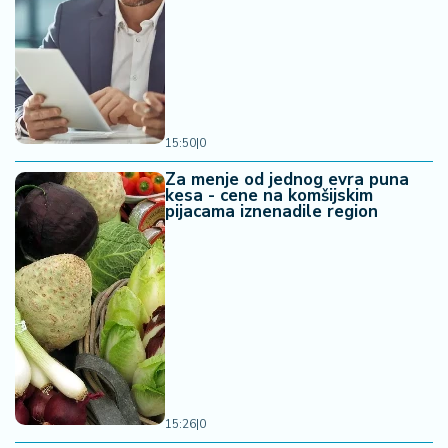
15:50
|
0
Za menje od jednog evra puna
kesa - cene na komšijskim
pijacama iznenadile region
15:26
|
0