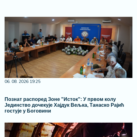
06. 08. 2026 19:25
Познат распоред Зоне "Исток": У првом колу
Јединство дочекује Хајдук Вељка, Танаско Рајић
гостује у Боговини