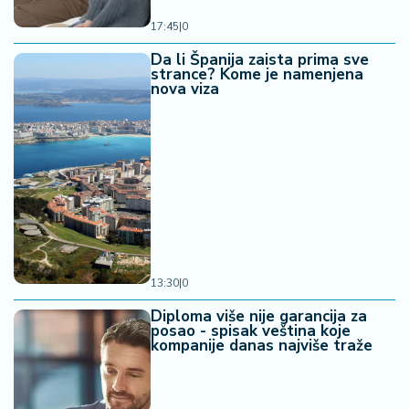
17:45
|
0
Da li Španija zaista prima sve
strance? Kome je namenjena
nova viza
13:30
|
0
Diploma više nije garancija za
posao - spisak veština koje
kompanije danas najviše traže