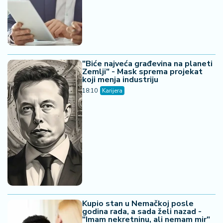
"Biće najveća građevina na planeti
Zemlji" - Mask sprema projekat
koji menja industriju
18:10
Karijera
Kupio stan u Nemačkoj posle
godina rada, a sada želi nazad -
"Imam nekretninu, ali nemam mir"