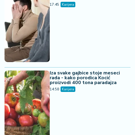
17:45
Karijera
Iza svake gajbice stoje meseci
rada - kako porodica Kocić
proizvodi 400 tona paradajza
14:58
Karijera