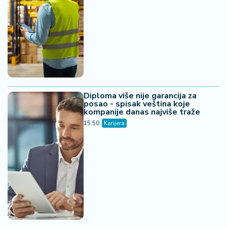
Diploma više nije garancija za
posao - spisak veština koje
kompanije danas najviše traže
15:50
Karijera