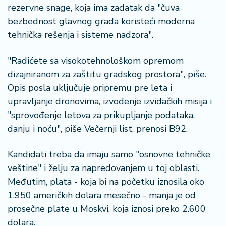
n
rezervne snage, koja ima zadatak da "čuva
i
bezbednost glavnog grada koristeći moderna
s
tehnička rešenja i sisteme nadzora".
a
n
i
"Radićete sa visokotehnološkom opremom
dizajniranom za zaštitu gradskog prostora", piše.
T
Opis posla uključuje pripremu pre leta i
u
upravljanje dronovima, izvođenje izviđačkih misija i
ri
"sprovođenje letova za prikupljanje podataka,
z
danju i noću", piše Večernji list, prenosi B92.
a
m
Kandidati treba da imaju samo "osnovne tehničke
K
veštine" i želju za napredovanjem u toj oblasti.
a
Međutim, plata - koja bi na početku iznosila oko
ri
1.950 američkih dolara mesečno - manja je od
j
prosečne plate u Moskvi, koja iznosi preko 2.600
e
dolara.
r