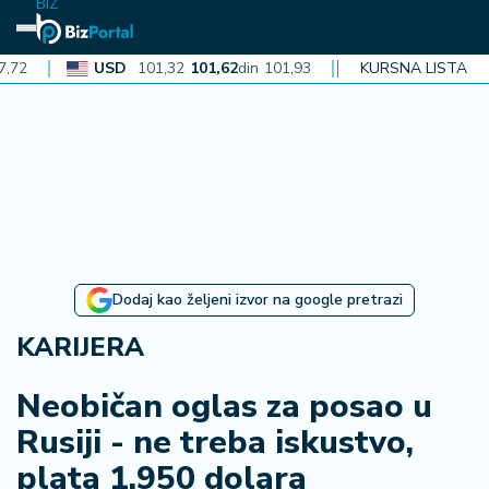
BIZ
USD
101,32
101,62
din
101,93
CAD
72,30
KURSNA LISTA
72,52
din
72
N
aj
n
o
vi
je
B
Dodaj kao željeni izvor na google pretrazi
iz
i
KARIJERA
n
f
Neobičan oglas za posao u
o
Rusiji - ne treba iskustvo,
plata 1.950 dolara