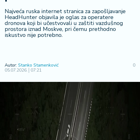
F
i
Najveća ruska internet stranica za zapošljavanje
n
HeadHunter objavila je oglas za operatere
a
dronova koji bi učestvovali u zaštiti vazdušnog
n
prostora iznad Moskve, pri čemu prethodno
si
iskustvo nije potrebno.
j
e
i
B
Autor:
Stanko Stamenković
0
e
05.07.2026.
07:21
r
z
a
E
x
p
o
2
0