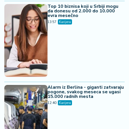
Top 10 biznisa koji u Srbiji mogu
da donesu od 2.000 do 10.000
evra mesečno
13:57
Karijera
Alarm iz Berlina - giganti zatvaraju
pogone, svakog meseca se ugasi
15.000 radnih mesta
12:40
Karijera