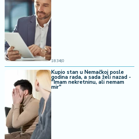
18:34
|
0
Kupio stan u Nemačkoj posle
godina rada, a sada želi nazad -
"Imam nekretninu, ali nemam
mir"