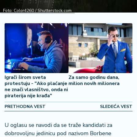
š
a
Foto: Color4260 / Shutterstock.com
č
N
e
k
r
e
t
n
i
Igrači širom sveta
Za samo godinu dana,
protestuju - "Ako plaćanje
milion novih milionera
n
ne znači vlasništvo, onda ni
e
piraterija nije krađa"
P
PRETHODNA VEST
SLEDEĆA VEST
e
n
U oglasu se navodi da se traže kandidati za
zi
o
dobrovoljnu jedinicu pod nazivom Borbene