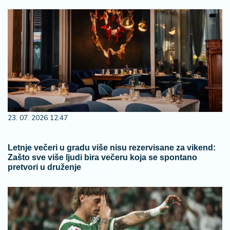
23. 07. 2026 12:47
Letnje večeri u gradu više nisu rezervisane za vikend:
Zašto sve više ljudi bira večeru koja se spontano
pretvori u druženje