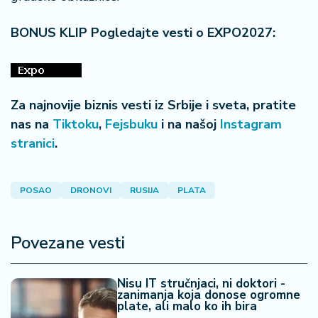
BONUS KLIP Pogledajte vesti o EXPO2027:
Za najnovije biznis vesti iz Srbije i sveta, pratite
nas na
Tiktoku
,
Fejsbuku
i na našoj
Instagram
stranici
.
POSAO
DRONOVI
RUSIJA
PLATA
Povezane vesti
Nisu IT stručnjaci, ni doktori -
zanimanja koja donose ogromne
plate, ali malo ko ih bira