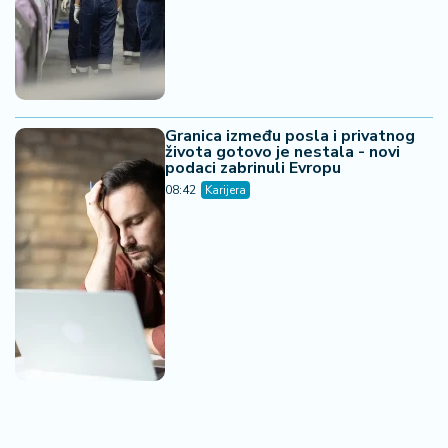
Granica između posla i privatnog
života gotovo je nestala - novi
podaci zabrinuli Evropu
08:42
Karijera