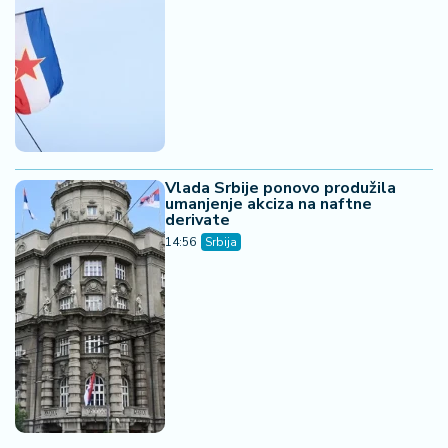
Vlada Srbije ponovo produžila
umanjenje akciza na naftne
derivate
14:56
Srbija