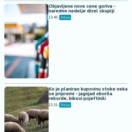
Objavljene nove cene goriva -
naredne nedelje dizel skuplji
13:45
Srbija
Ko je planirao kupovinu stoke neka
se pripremi - jagnjad oborila
rekorde, bikovi pojeftinili
12:31
Srbija