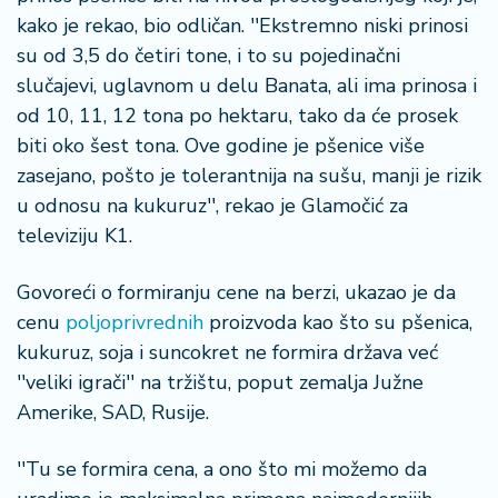
š
kako je rekao, bio odličan. ''Ekstremno niski prinosi
a
č
su od 3,5 do četiri tone, i to su pojedinačni
slučajevi, uglavnom u delu Banata, ali ima prinosa i
N
od 10, 11, 12 tona po hektaru, tako da će prosek
e
biti oko šest tona. Ove godine je pšenice više
k
zasejano, pošto je tolerantnija na sušu, manji je rizik
r
e
u odnosu na kukuruz'', rekao je Glamočić za
t
televiziju K1.
n
i
Govoreći o formiranju cene na berzi, ukazao je da
n
cenu
poljoprivrednih
proizvoda kao što su pšenica,
e
kukuruz, soja i suncokret ne formira država već
''veliki igrači'' na tržištu, poput zemalja Južne
P
e
Amerike, SAD, Rusije.
n
zi
''Tu se formira cena, a ono što mi možemo da
o