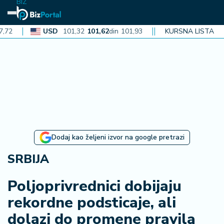
BIZ
USD
101,32
101,62
din
101,93
CAD
KURSNA LISTA
72,30
72,52
din
7
N
aj
n
o
vi
je
B
Dodaj kao željeni izvor na google pretrazi
i
z
SRBIJA
i
n
Poljoprivrednici dobijaju
f
rekordne podsticaje, ali
o
dolazi do promene pravila