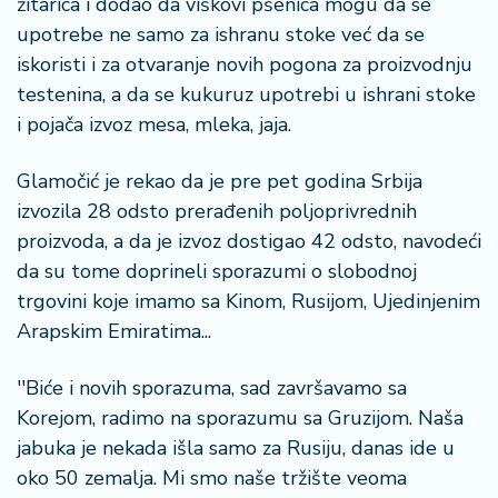
žitarica i dodao da viškovi pšenica mogu da se
upotrebe ne samo za ishranu stoke već da se
iskoristi i za otvaranje novih pogona za proizvodnju
testenina, a da se kukuruz upotrebi u ishrani stoke
i pojača izvoz mesa, mleka, jaja.
Glamočić je rekao da je pre pet godina Srbija
izvozila 28 odsto prerađenih poljoprivrednih
proizvoda, a da je izvoz dostigao 42 odsto, navodeći
da su tome doprineli sporazumi o slobodnoj
trgovini koje imamo sa Kinom, Rusijom, Ujedinjenim
Arapskim Emiratima...
''Biće i novih sporazuma, sad završavamo sa
Korejom, radimo na sporazumu sa Gruzijom. Naša
jabuka je nekada išla samo za Rusiju, danas ide u
oko 50 zemalja. Mi smo naše tržište veoma