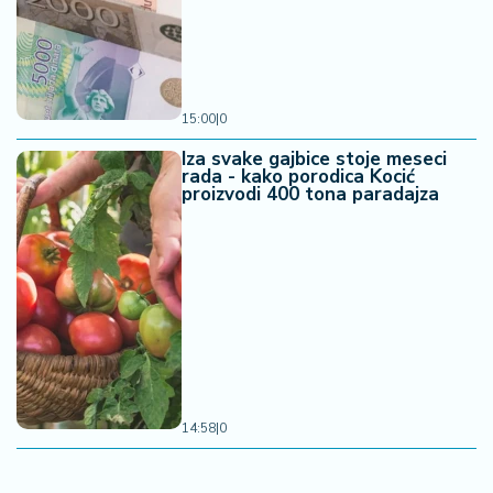
15:00
|
0
Iza svake gajbice stoje meseci
rada - kako porodica Kocić
proizvodi 400 tona paradajza
14:58
|
0