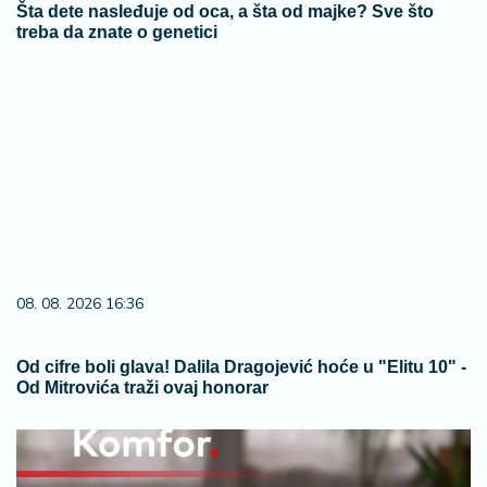
Šta dete nasleđuje od oca, a šta od majke? Sve što
treba da znate o genetici
08. 08. 2026 16:36
Od cifre boli glava! Dalila Dragojević hoće u "Elitu 10" -
Od Mitrovića traži ovaj honorar