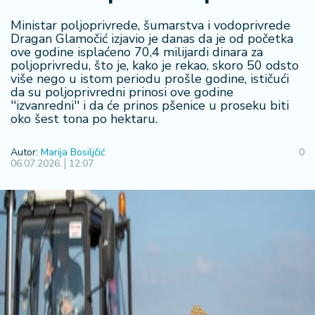
R
Ministar poljoprivrede, šumarstva i vodoprivrede
e
Dragan Glamočić izjavio je danas da je od početka
g
ove godine isplaćeno 70,4 milijardi dinara za
i
poljoprivredu, što je, kako je rekao, skoro 50 odsto
o
više nego u istom periodu prošle godine, ističući
n
da su poljoprivredni prinosi ove godine
''izvanredni'' i da će prinos pšenice u proseku biti
oko šest tona po hektaru.
S
r
Autor:
Marija Bosiljčić
0
b
06.07.2026.
12:07
ij
a
S
v
e
t
F