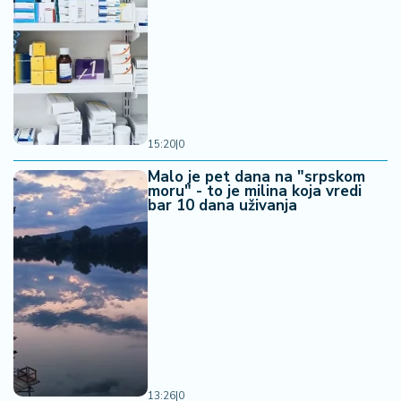
15:20
|
0
Malo je pet dana na "srpskom
moru" - to je milina koja vredi
bar 10 dana uživanja
13:26
|
0