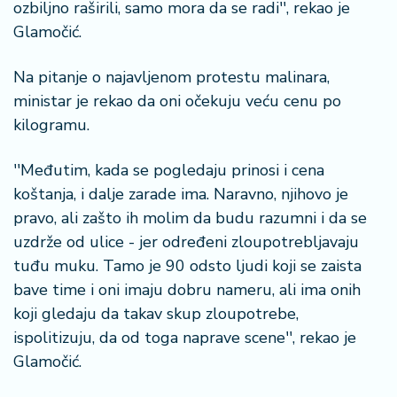
ozbiljno raširili, samo mora da se radi'', rekao je
Glamočić.
Na pitanje o najavljenom protestu malinara,
ministar je rekao da oni očekuju veću cenu po
kilogramu.
''Međutim, kada se pogledaju prinosi i cena
koštanja, i dalje zarade ima. Naravno, njihovo je
pravo, ali zašto ih molim da budu razumni i da se
uzdrže od ulice - jer određeni zloupotrebljavaju
tuđu muku. Tamo je 90 odsto ljudi koji se zaista
bave time i oni imaju dobru nameru, ali ima onih
koji gledaju da takav skup zloupotrebe,
ispolitizuju, da od toga naprave scene'', rekao je
Glamočić.