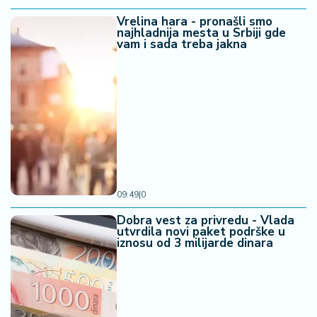
Vrelina hara - pronašli smo
najhladnija mesta u Srbiji gde
vam i sada treba jakna
09:49
|
0
Dobra vest za privredu - Vlada
utvrdila novi paket podrške u
iznosu od 3 milijarde dinara