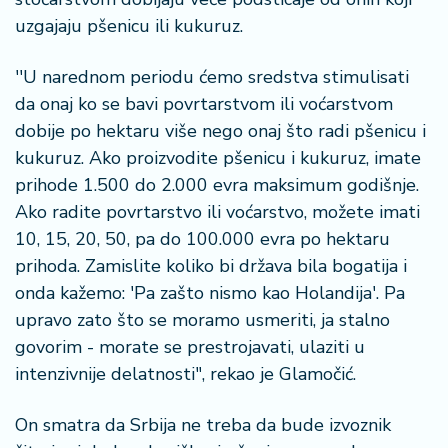
uzgajaju pšenicu ili kukuruz.
''U narednom periodu ćemo sredstva stimulisati
da onaj ko se bavi povrtarstvom ili voćarstvom
dobije po hektaru više nego onaj što radi pšenicu i
kukuruz. Ako proizvodite pšenicu i kukuruz, imate
prihode 1.500 do 2.000 evra maksimum godišnje.
Ako radite povrtarstvo ili voćarstvo, možete imati
10, 15, 20, 50, pa do 100.000 evra po hektaru
prihoda. Zamislite koliko bi država bila bogatija i
onda kažemo: 'Pa zašto nismo kao Holandija'. Pa
upravo zato što se moramo usmeriti, ja stalno
govorim - morate se prestrojavati, ulaziti u
intenzivnije delatnosti", rekao je Glamočić.
On smatra da Srbija ne treba da bude izvoznik