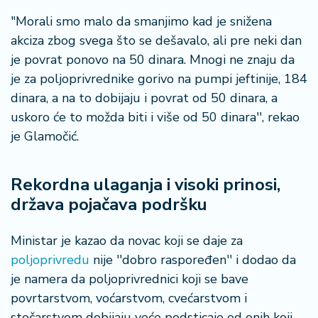
a
"Morali smo malo da smanjimo kad je snižena
akciza zbog svega što se dešavalo, ali pre neki dan
je povrat ponovo na 50 dinara. Mnogi ne znaju da
je za poljoprivrednike gorivo na pumpi jeftinije, 184
dinara, a na to dobijaju i povrat od 50 dinara, a
uskoro će to možda biti i više od 50 dinara'', rekao
je Glamočić.
Rekordna ulaganja i visoki prinosi,
država pojačava podršku
Ministar je kazao da novac koji se daje za
poljoprivredu
nije ''dobro raspoređen'' i dodao da
je namera da poljoprivrednici koji se bave
povrtarstvom, voćarstvom, cvećarstvom i
stočarstvom dobijaju veće podsticaje od onih koji