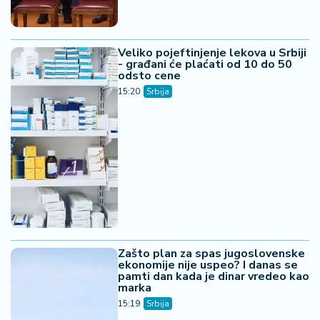
Veliko pojeftinjenje lekova u Srbiji
- građani će plaćati od 10 do 50
odsto cene
15:20
Srbija
Zašto plan za spas jugoslovenske
ekonomije nije uspeo? I danas se
pamti dan kada je dinar vredeo kao
marka
15:19
Srbija