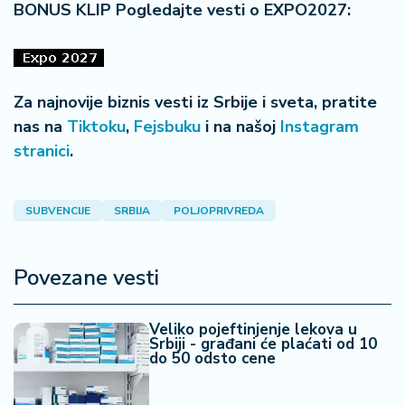
BONUS KLIP Pogledajte vesti o EXPO2027:
Za najnovije biznis vesti iz Srbije i sveta, pratite
nas na
Tiktoku
,
Fejsbuku
i na našoj
Instagram
stranici
.
SUBVENCIJE
SRBIJA
POLJOPRIVREDA
Povezane vesti
Veliko pojeftinjenje lekova u
Srbiji - građani će plaćati od 10
do 50 odsto cene