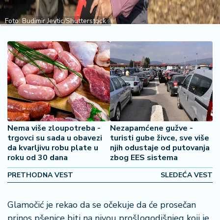
2
7
Foto: Budimir Jevtic/Shutterstock
B
iz
L
if
e
s
t
y
Nema više zloupotreba -
Nezapamćene gužve -
l
trgovci su sada u obavezi
turisti gube živce, sve više
e
da kvarljivu robu plate u
njih odustaje od putovanja
roku od 30 dana
zbog EES sistema
P
PRETHODNA VEST
SLEDEĆA VEST
o
t
r
Glamočić je rekao da se očekuje da će prosečan
o
prinos pšenice biti na nivou prošlogodišnjeg koji je,