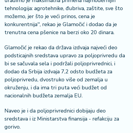
uradimo je maksimalna primena najmodernijih
n
tehnologija: agrotehnike, đubriva, zaštite, sve što
i
s
možemo, jer što je veći prinos, cena je
a
konkurentnija'', rekao je Glamočić i dodao da je
n
trenutna cena pšenice na berzi oko 20 dinara.
i
Glamočić je rekao da država izdvaja najveći deo
T
podsticajnih sredstava upravo za poljoprivredu da
u
ri
bi se sačuvala sela i podržali poljoprivrednici, i
z
dodao da Srbija izdvaja 7,2 odsto budžeta za
a
poljoprivredu, dvostruko više od zemalja u
m
okruženju, i da ima tri puta veći budžet od
nacionalnih budžeta zemalja EU.
K
a
Naveo je i da poljoprivrednici dobijaju deo
ri
j
sredstava i iz Ministarstva finansija - refakciju za
e
gorivo.
r