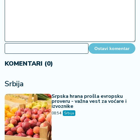
Ostavi komentar
KOMENTARI (0)
Srbija
Srpska hrana prošla evropsku
proveru - važna vest za voćare i
izvoznike
08:54
Srbija