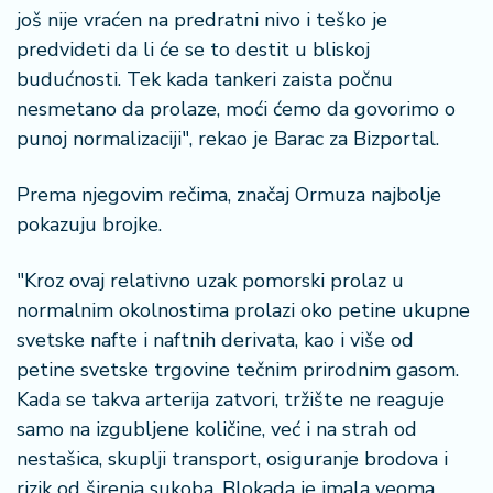
š
još nije vraćen na predratni nivo i teško je
a
predvideti da li će se to destit u bliskoj
č
budućnosti. Tek kada tankeri zaista počnu
N
nesmetano da prolaze, moći ćemo da govorimo o
e
punoj normalizaciji", rekao je Barac za Bizportal.
k
r
Prema njegovim rečima, značaj Ormuza najbolje
e
pokazuju brojke.
t
n
i
"Kroz ovaj relativno uzak pomorski prolaz u
n
normalnim okolnostima prolazi oko petine ukupne
e
svetske nafte i naftnih derivata, kao i više od
petine svetske trgovine tečnim prirodnim gasom.
P
Kada se takva arterija zatvori, tržište ne reaguje
e
n
samo na izgubljene količine, već i na strah od
zi
nestašica, skuplji transport, osiguranje brodova i
o
rizik od širenja sukoba. Blokada je imala veoma