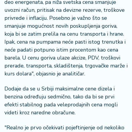
deo energenata, pa niža svetska cena smanjuje
uvozni račun, pritisak na devizne rezerve, troškove
privrede i inflaciju. Posebno je važno što se
smanjuje mogućnost novih poskupljenja goriva,
koja bi se zatim prelila na cenu transporta i hrane.
Ipak, cena na pumpama neće pasti istog trenutka i
neće padati potpuno istim procentom kao cena
barela. U cenu goriva ulaze akcize, PDV, troškovi
prerade, transporta, skladištenja, trgovačke marže i
kurs dolara", objasnio je analitičar.
Dodaje da se u Srbiji maksimalne cene dizela i
benzina određuju sedmično, tako da bi se prvi
efekti stabilnog pada veleprodajnih cena mogli
videti kroz naredne obračune.
"Realno je prvo očekivati pojeftinjenje od nekoliko