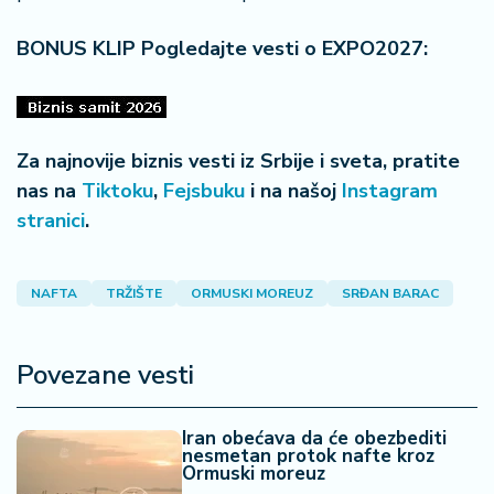
BONUS KLIP Pogledajte vesti o EXPO2027:
Za najnovije biznis vesti iz Srbije i sveta, pratite
nas na
Tiktoku
,
Fejsbuku
i na našoj
Instagram
stranici
.
NAFTA
TRŽIŠTE
ORMUSKI MOREUZ
SRĐAN BARAC
Povezane vesti
Iran obećava da će obezbediti
nesmetan protok nafte kroz
Ormuski moreuz