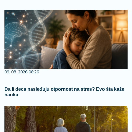
09. 08. 2026 06:26
Da li deca nasleđuju otpornost na stres? Evo šta kaže
nauka