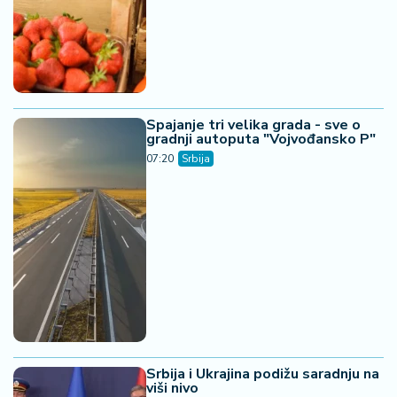
Spajanje tri velika grada - sve o
gradnji autoputa "Vojvođansko P"
07:20
Srbija
Srbija i Ukrajina podižu saradnju na
viši nivo