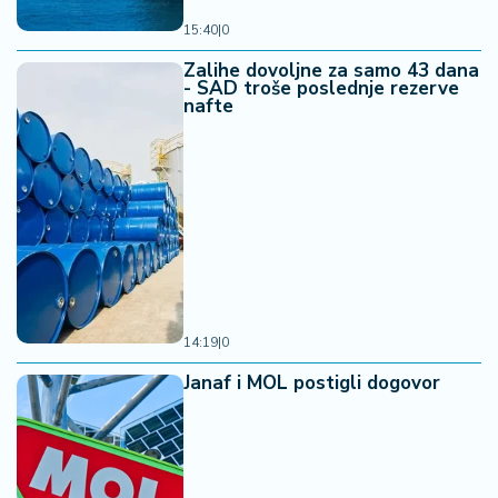
15:40
|
0
Zalihe dovoljne za samo 43 dana
- SAD troše poslednje rezerve
nafte
14:19
|
0
Janaf i MOL postigli dogovor