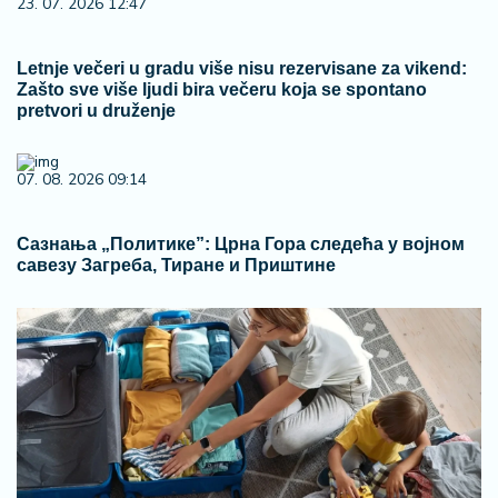
23. 07. 2026 12:47
Letnje večeri u gradu više nisu rezervisane za vikend:
Zašto sve više ljudi bira večeru koja se spontano
pretvori u druženje
07. 08. 2026 09:14
Сазнања „Политике”: Црна Гора следећа у војном
савезу Загреба, Тиране и Приштине