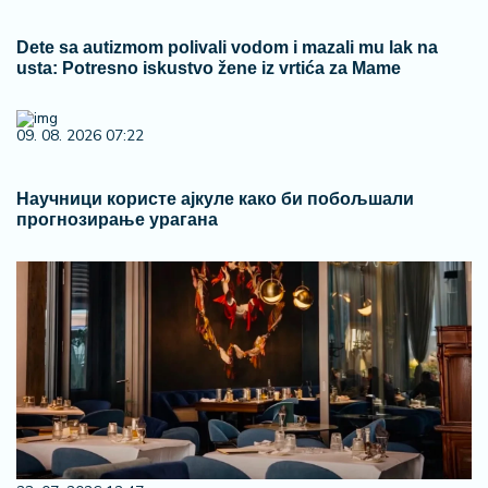
Dete sa autizmom polivali vodom i mazali mu lak na
usta: Potresno iskustvo žene iz vrtića za Mame
09. 08. 2026 07:22
Научници користе ајкуле како би побољшали
прогнозирање урагана