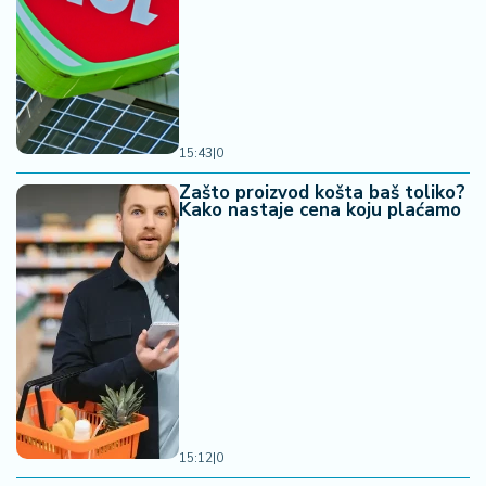
15:43
|
0
Zašto proizvod košta baš toliko?
Kako nastaje cena koju plaćamo
15:12
|
0