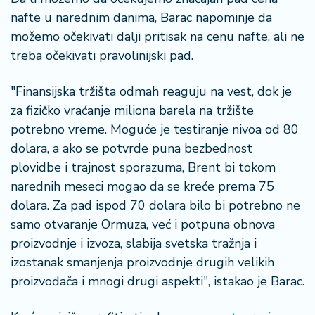
a
nafte u narednim danima, Barac napominje da
možemo očekivati dalji pritisak na cenu nafte, ali ne
treba očekivati pravolinijski pad.
"Finansijska tržišta odmah reaguju na vest, dok je
za fizičko vraćanje miliona barela na tržište
potrebno vreme. Moguće je testiranje nivoa od 80
dolara, a ako se potvrde puna bezbednost
plovidbe i trajnost sporazuma, Brent bi tokom
narednih meseci mogao da se kreće prema 75
dolara. Za pad ispod 70 dolara bilo bi potrebno ne
samo otvaranje Ormuza, već i potpuna obnova
proizvodnje i izvoza, slabija svetska tražnja i
izostanak smanjenja proizvodnje drugih velikih
proizvođača i mnogi drugi aspekti", istakao je Barac.