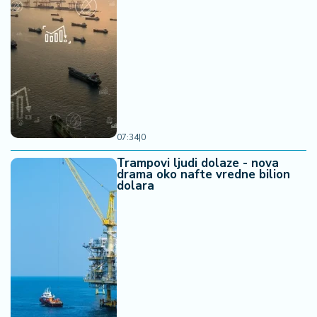
07:34
|
0
Trampovi ljudi dolaze - nova
drama oko nafte vredne bilion
dolara