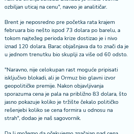
n
ozbiljan uticaj na cenu", naveo je analitičar.
i
s
a
Brent je neposredno pre početka rata krajem
n
februara bio nešto ispod 73 dolara po barelu, a
i
tokom najtežeg perioda krize dostizao je i nivo
iznad 120 dolara. Barac objašnjava da to znači da je
T
u jednom trenutku bio skuplji za više od 60 odsto.
u
ri
"Naravno, nije celokupan rast moguće pripisati
z
a
isključivo blokadi, ali je Ormuz bio glavni izvor
m
geopolitičke premije. Nakon objavljivanja
sporazuma cena je pala na približno 83 dolara, što
K
jasno pokazuje koliko je tržište čekalo političko
a
rešenjebi koliko se cena formira u odnosu na
ri
strah", dodao je naš sagovornik.
j
e
r
Da li možemo da očekujemo značajan pad cena