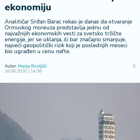
ekonomiju
R
e
g
Analitičar Srđan Barac rekao je danas da otvaranje
i
Ormuskog moreuza predstavlja jednu od
najvažnijih ekonomskih vesti za svetsko tržište
o
energije, jer se uklanja, ili bar značajno smanjuje,
n
najveći geopolitički rizik koji je poslednjih meseci
bio ugrađen u cenu nafte.
S
r
Autor:
Marija Bosiljčić
0
b
16.06.2026.
14:38
ij
a
S
v
e
t
F