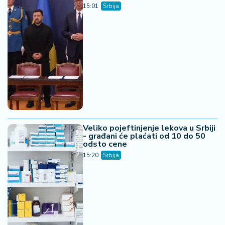
15:01
Srbija
Veliko pojeftinjenje lekova u Srbiji
- građani će plaćati od 10 do 50
odsto cene
15:20
Srbija