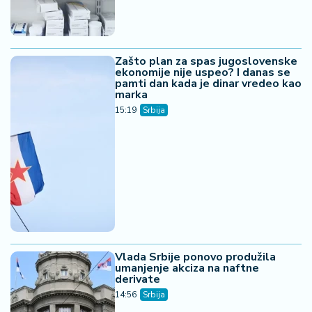
Zašto plan za spas jugoslovenske
ekonomije nije uspeo? I danas se
pamti dan kada je dinar vredeo kao
marka
15:19
Srbija
Vlada Srbije ponovo produžila
umanjenje akciza na naftne
derivate
14:56
Srbija