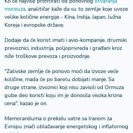
Ko će najviše profitirati od ponovnog
otvaranja
moreuza,
analitičar kaže da su to zemlje koje uvoze
velike količine energije - Kina, Indija, Japan, Južna
Koreja i evropske države.
Dodaje da će korist imati i avio-kompanije, drumski
prevoznici, industrija, poljoprivreda i građani kroz
niže troškove prevoza i proizvodnje.
"Zalivske zemlje će ponovo moći da izvoze veće
količine, mada će po barelu dobijati manje. Sa
druge strane, izvoznici koji nisu zavisili od Ormuza
gube deo koristi koju im je donosila visoka krizna
cena", kazao je on.
Memoranduma o prekidu vatre sa Iranom za
Evropu znači ublažavanje energetskog i inflatornog