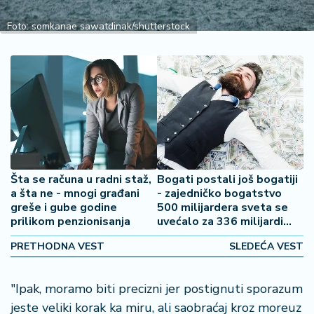
2
7
Foto: somkanae sawatdinak/shutterstock
B
iz
L
if
e
s
t
y
Šta se računa u radni staž,
Bogati postali još bogatiji
l
a šta ne - mnogi građani
- zajedničko bogatstvo
e
greše i gube godine
500 milijardera sveta se
prilikom penzionisanja
uvećalo za 336 milijardi
dolara
P
PRETHODNA VEST
SLEDEĆA VEST
o
t
r
"Ipak, moramo biti precizni jer postignuti sporazum
o
jeste veliki korak ka miru, ali saobraćaj kroz moreuz