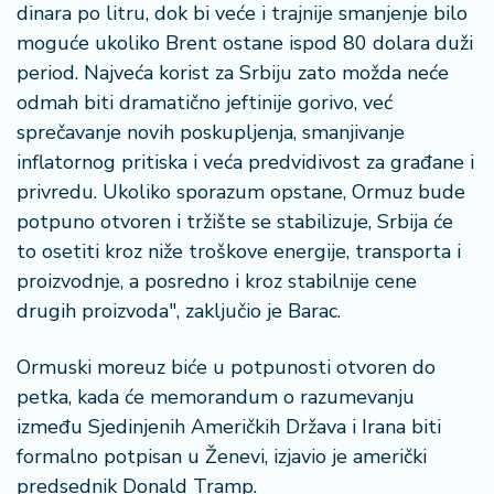
dinara po litru, dok bi veće i trajnije smanjenje bilo
moguće ukoliko Brent ostane ispod 80 dolara duži
period. Najveća korist za Srbiju zato možda neće
odmah biti dramatično jeftinije gorivo, već
sprečavanje novih poskupljenja, smanjivanje
inflatornog pritiska i veća predvidivost za građane i
privredu. Ukoliko sporazum opstane, Ormuz bude
potpuno otvoren i tržište se stabilizuje, Srbija će
to osetiti kroz niže troškove energije, transporta i
proizvodnje, a posredno i kroz stabilnije cene
drugih proizvoda", zaključio je Barac.
Ormuski moreuz biće u potpunosti otvoren do
petka, kada će memorandum o razumevanju
između Sjedinjenih Američkih Država i Irana biti
formalno potpisan u Ženevi, izjavio je američki
predsednik Donald Tramp.