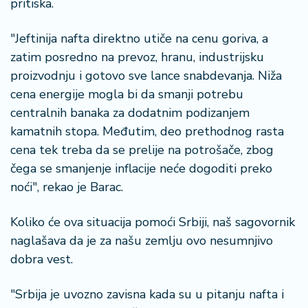
pritiska.
"Jeftinija nafta direktno utiče na cenu goriva, a
zatim posredno na prevoz, hranu, industrijsku
proizvodnju i gotovo sve lance snabdevanja. Niža
cena energije mogla bi da smanji potrebu
centralnih banaka za dodatnim podizanjem
kamatnih stopa. Međutim, deo prethodnog rasta
cena tek treba da se prelije na potrošače, zbog
čega se smanjenje inflacije neće dogoditi preko
noći", rekao je Barac.
Koliko će ova situacija pomoći Srbiji, naš sagovornik
naglašava da je za našu zemlju ovo nesumnjivo
dobra vest.
"Srbija je uvozno zavisna kada su u pitanju nafta i