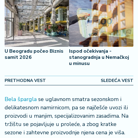
2
7
B
iz
L
if
U Beogradu počeo Biznis
Ispod očekivanja -
e
samit 2026
stanogradnja u Nemačkoj
s
u minusu
t
y
PRETHODNA VEST
SLEDEĆA VEST
l
e
Bela špargla
se uglavnom smatra sezonskom i
P
delikatesnom namirnicom, pa se najčešće uvozi ili
o
proizvodi u manjim, specijalizovanim zasadima. Na
t
tržištu se pojavljuje u proleće, a zbog kratke
r
o
sezone i zahtevne proizvodnje njena cena je viša.