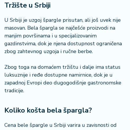
n
Tržište u Srbiji
i
s
U Srbiji je uzgoj špargle prisutan, ali još uvek nije
a
n
masovan. Bela špargla se najčešće proizvodi na
i
manjim površinama i u specijalizovanim
gazdinstvima, dok je njena dostupnost ograničena
T
zbog zahtevnog uzgoja i ručne berbe.
u
ri
Zbog toga na domaćem tržištu i dalje ima status
z
a
luksuznije i ređe dostupne namirnice, dok je u
m
zapadnoj Evropi deo dugogodišnje gastronomske
tradicije.
K
a
ri
Koliko košta bela špargla?
j
e
Cena bele špargle u Srbiji varira u zavisnosti od
r