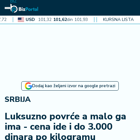
BIZ
USD
101,32
101,62
din
101,93
CAD
KURSNA LISTA
72,30
72,52
din
72
N
aj
n
o
vi
je
B
Dodaj kao željeni izvor na google pretrazi
i
z
SRBIJA
i
n
Luksuzno povrće a malo ga
f
ima - cena ide i do 3.000
o
dinara po kilogramu