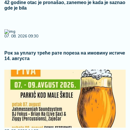
42 godine otac je pronašao, zanemeo je kada je saznao
gde je bila
07. 08. 2026 09:30
Рок за уплату треће рате пореза на имовину истиче
14. августа