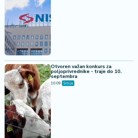
Otvoren važan konkurs za
poljoprivrednike - traje do 10.
septembra
10:09
Srbija