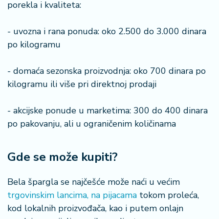
porekla i kvaliteta:
a
- uvozna i rana ponuda: oko 2.500 do 3.000 dinara
po kilogramu
- domaća sezonska proizvodnja: oko 700 dinara po
kilogramu ili više pri direktnoj prodaji
- akcijske ponude u marketima: 300 do 400 dinara
po pakovanju, ali u ograničenim količinama
Gde se može kupiti?
Bela špargla se najčešće može naći u većim
trgovinskim lancima, na pijacama
tokom proleća,
kod lokalnih proizvođača, kao i putem onlajn