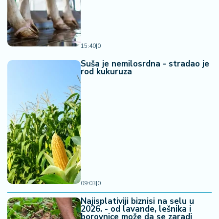
15:40
|
0
Suša je nemilosrdna - stradao je
rod kukuruza
09:03
|
0
Najisplativiji biznisi na selu u
2026. - od lavande, lešnika i
borovnice može da se zaradi