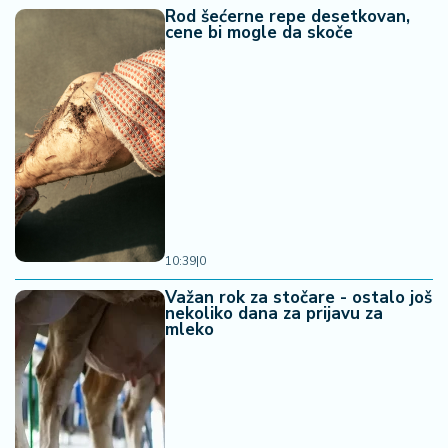
Rod šećerne repe desetkovan,
cene bi mogle da skoče
10:39
|
0
Važan rok za stočare - ostalo još
nekoliko dana za prijavu za
mleko