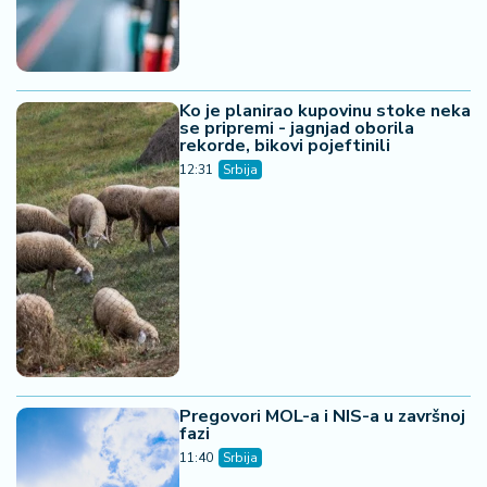
Ko je planirao kupovinu stoke neka
se pripremi - jagnjad oborila
rekorde, bikovi pojeftinili
12:31
Srbija
Pregovori MOL-a i NIS-a u završnoj
fazi
11:40
Srbija