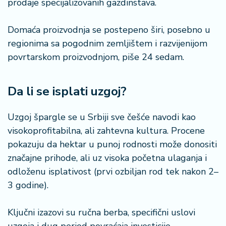
prodaje specijalizovanih gazdinstava.
Domaća proizvodnja se postepeno širi, posebno u
regionima sa pogodnim zemljištem i razvijenijom
povrtarskom proizvodnjom, piše 24 sedam.
Da li se isplati uzgoj?
Uzgoj špargle se u Srbiji sve češće navodi kao
visokoprofitabilna, ali zahtevna kultura. Procene
pokazuju da hektar u punoj rodnosti može donositi
značajne prihode, ali uz visoka početna ulaganja i
odloženu isplativost (prvi ozbiljan rod tek nakon 2–
3 godine).
Ključni izazovi su ručna berba, specifični uslovi