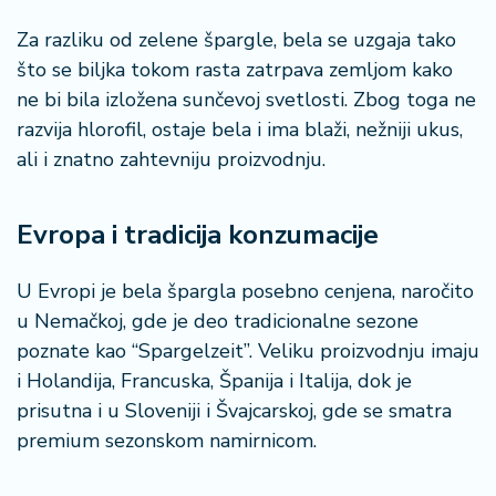
š
a
Za razliku od zelene špargle, bela se uzgaja tako
č
što se biljka tokom rasta zatrpava zemljom kako
ne bi bila izložena sunčevoj svetlosti. Zbog toga ne
N
razvija hlorofil, ostaje bela i ima blaži, nežniji ukus,
e
k
ali i znatno zahtevniju proizvodnju.
r
e
t
Evropa i tradicija konzumacije
n
i
U Evropi je bela špargla posebno cenjena, naročito
n
u Nemačkoj, gde je deo tradicionalne sezone
e
poznate kao “Spargelzeit”. Veliku proizvodnju imaju
i Holandija, Francuska, Španija i Italija, dok je
P
e
prisutna i u Sloveniji i Švajcarskoj, gde se smatra
n
premium sezonskom namirnicom.
zi
o