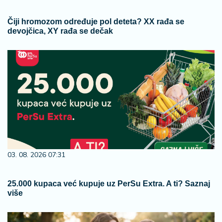
Čiji hromozom određuje pol deteta? XX rađa se
devojčica, XY rađa se dečak
03. 08. 2026 07:31
25.000 kupaca već kupuje uz PerSu Extra. A ti? Saznaj
više