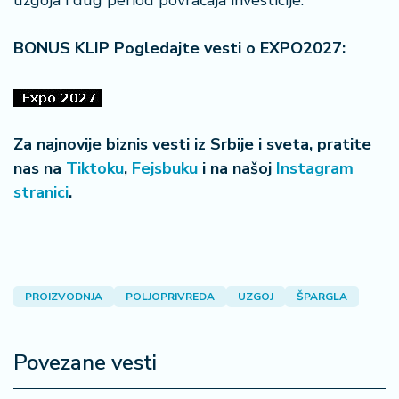
uzgoja i dug period povraćaja investicije.
BONUS KLIP Pogledajte vesti o EXPO2027:
Za najnovije biznis vesti iz Srbije i sveta, pratite
nas na
Tiktoku
,
Fejsbuku
i na našoj
Instagram
stranici
.
PROIZVODNJA
POLJOPRIVREDA
UZGOJ
ŠPARGLA
Povezane vesti