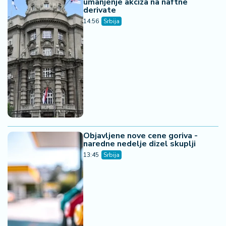
umanjenje akciza na naftne
derivate
14:56
Srbija
Objavljene nove cene goriva -
naredne nedelje dizel skuplji
13:45
Srbija