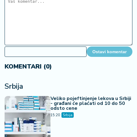
Ostavi komentar
KOMENTARI (0)
Srbija
Veliko pojeftinjenje lekova u Srbiji
- građani će plaćati od 10 do 50
odsto cene
15:20
Srbija