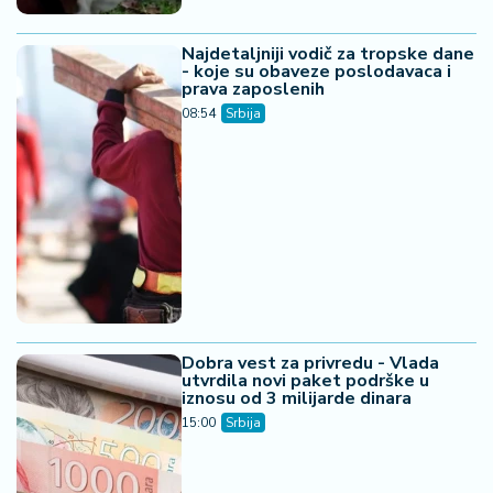
Najdetaljniji vodič za tropske dane
- koje su obaveze poslodavaca i
prava zaposlenih
08:54
Srbija
Dobra vest za privredu - Vlada
utvrdila novi paket podrške u
iznosu od 3 milijarde dinara
15:00
Srbija