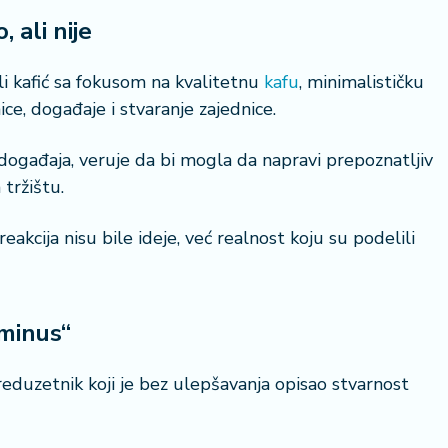
 ali nije
li kafić sa fokusom na kvalitetnu
kafu
, minimalističku
e, događaje i stvaranje zajednice.
 događaja, veruje da bi mogla da napravi prepoznatljiv
tržištu.
akcija nisu bile ideje, već realnost koju su podelili
 minus“
eduzetnik koji je bez ulepšavanja opisao stvarnost