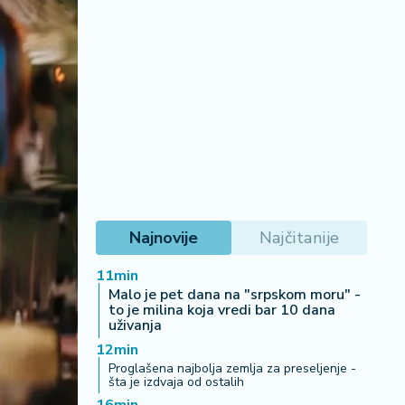
Najnovije
Najčitanije
11min
Malo je pet dana na "srpskom moru" -
to je milina koja vredi bar 10 dana
uživanja
12min
Proglašena najbolja zemlja za preseljenje -
šta je izdvaja od ostalih