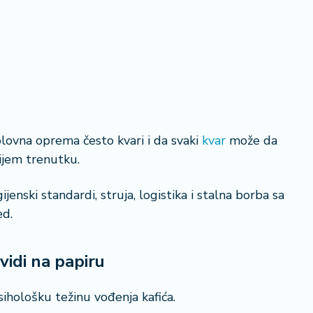
olovna oprema često kvari i da svaki
kvar
može da
ijem trenutku.
gijenski standardi, struja, logistika i stalna borba sa
ed.
 vidi na papiru
psihološku težinu vođenja kafića.