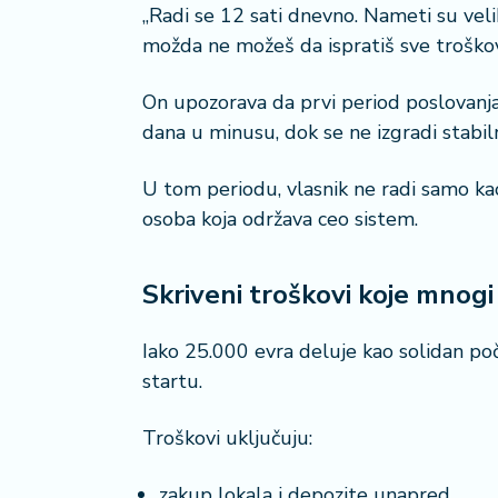
a
„Radi se 12 sati dnevno. Nameti su veliki
možda ne možeš da ispratiš sve troško
On upozorava da prvi period poslovanja 
dana u minusu, dok se ne izgradi stabil
U tom periodu, vlasnik ne radi samo kao
osoba koja održava ceo sistem.
Skriveni troškovi koje mnog
Iako 25.000 evra deluje kao solidan poč
startu.
Troškovi uključuju:
zakup lokala i depozite unapred