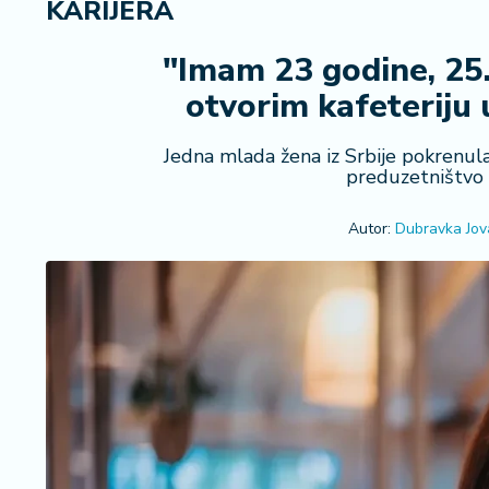
KARIJERA
i
n
a
"Imam 23 godine, 25.
n
otvorim kafeteriju 
si
j
e
Jedna mlada žena iz Srbije pokrenula 
preduzetništvo i
i
B
e
Autor:
Dubravka Jov
r
z
a
E
x
p
o
2
0