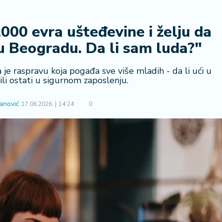
000 evra ušteđevine i želju da
u Beogradu. Da li sam luda?"
je raspravu koja pogađa sve više mladih - da li ući u
li ostati u sigurnom zaposlenju.
anović
17.06.2026.
14:24
0