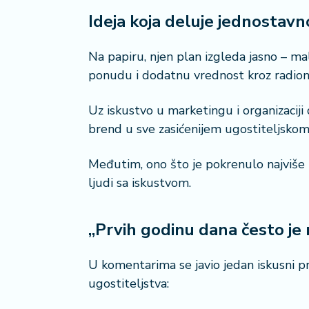
n
i
Ideja koja deluje jednostavno,
s
a
Na papiru, njen plan izgleda jasno – ma
n
i
ponudu i dodatnu vrednost kroz radionic
T
Uz iskustvo u marketingu i organizaciji
u
brend u sve zasićenijem ugostiteljskom 
ri
z
Međutim, ono što je pokrenulo najviše re
a
ljudi sa iskustvom.
m
K
„Prvih godinu dana često je
a
ri
U komentarima se javio jedan iskusni pr
j
e
ugostiteljstva:
r