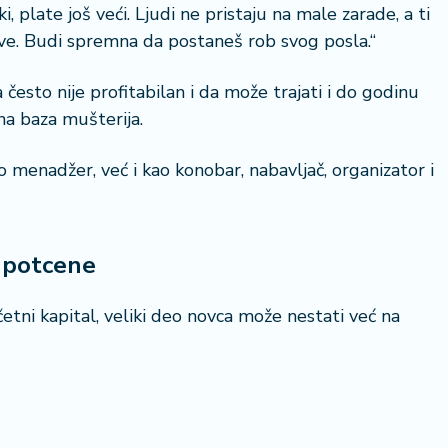
, plate još veći. Ljudi ne pristaju na male zarade, a ti
ve. Budi spremna da postaneš rob svog posla.“
često nije profitabilan i da može trajati i do godinu
na baza mušterija.
22 °
 menadžer, već i kao konobar, nabavljač, organizator i
Lozni
i potcene
etni kapital, veliki deo novca može nestati već na