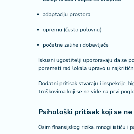
adaptaciju prostora
opremu (često polovnu)
početne zalihe i dobavljače
Iskusni ugostitelji upozoravaju da se p
poremeti rad lokala upravo u najkritičn
Dodatni pritisak stvaraju i inspekcije, hi
troškovima koji se ne vide na prvi pogl
Psihološki pritisak koji se ne
Osim finansijskog rizika, mnogi ističu i 