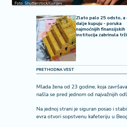
Foto: Shutterstock/Gorgev
a
č
Zlato palo 25 odsto, a o
dalje kupuju - poruka
N
najmoćnijih finansijskih
e
institucija zabrinula trž
k
r
e
t
n
i
PRETHODNA VEST
n
e
Mlada žena od 23 godine, koja završava
našla se pred jednom od najvažnijih odl
P
e
n
Na jednoj strani je siguran posao i stab
zi
evra otvori sopstvenu kafeteriju u Beo
o