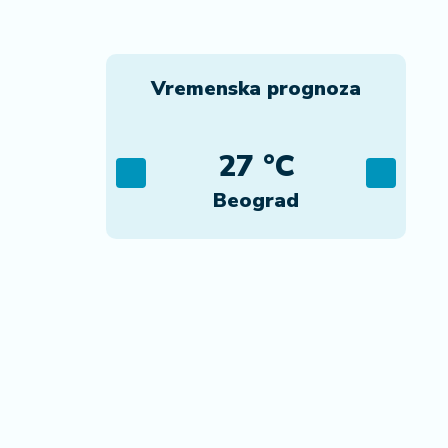
Vremenska prognoza
C
27 °C
ca
Beograd