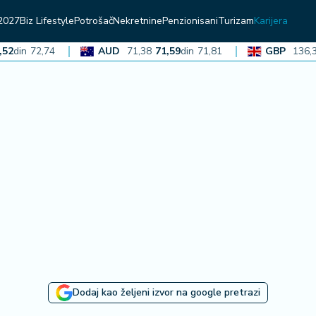
2027
Biz Lifestyle
Potrošač
Nekretnine
Penzionisani
Turizam
Karijera
in
72,74
AUD
71,38
71,59
din
71,81
GBP
136,36
13
Dodaj kao željeni izvor na google pretrazi