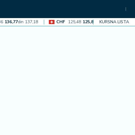
6,77
din
137,18
CHF
125,48
125,86
din
126,23
KURSNA LISTA
EUR