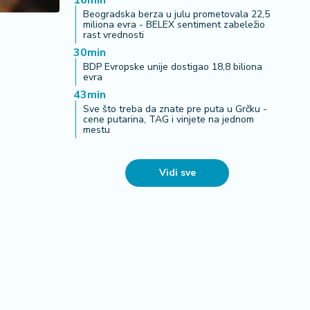
16min
Beogradska berza u julu prometovala 22,5
miliona evra - BELEX sentiment zabeležio
rast vrednosti
30min
BDP Evropske unije dostigao 18,8 biliona
evra
43min
Sve što treba da znate pre puta u Grčku -
cene putarina, TAG i vinjete na jednom
mestu
Vidi sve