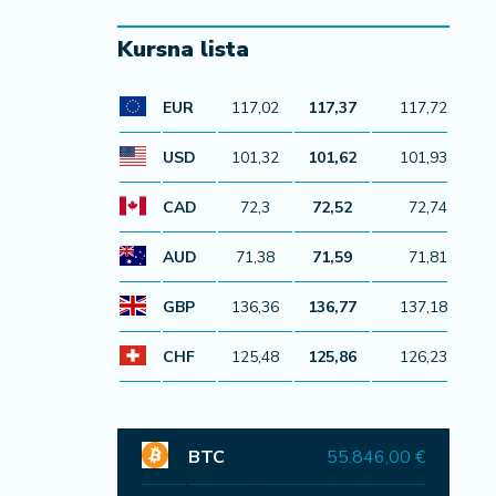
Kursna lista
EUR
117,02
117,37
117,72
USD
101,32
101,62
101,93
CAD
72,3
72,52
72,74
AUD
71,38
71,59
71,81
GBP
136,36
136,77
137,18
CHF
125,48
125,86
126,23
BTC
55.846,00 €