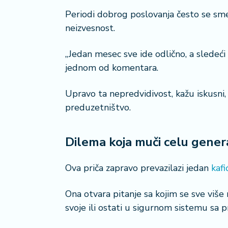
Periodi dobrog poslovanja često se sme
neizvesnost.
„Jedan mesec sve ide odlično, a sledeć
jednom od komentara.
Upravo ta nepredvidivost, kažu iskusni,
preduzetništvo.
Dilema koja muči celu genera
Ova priča zapravo prevazilazi jedan
kafi
Ona otvara pitanje sa kojim se sve više m
svoje ili ostati u sigurnom sistemu sa 