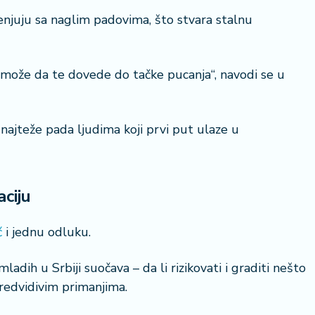
njuju sa naglim padovima, što stvara stalnu
i može da te dovede do tačke pucanja“, navodi se u
 najteže pada ljudima koji prvi put ulaze u
ciju
ć
i jednu odluku.
ladih u Srbiji suočava – da li rizikovati i graditi nešto
predvidivim primanjima.