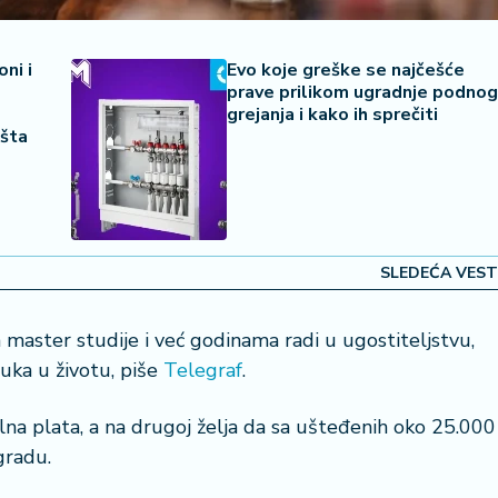
ni i
Evo koje greške se najčešće
prave prilikom ugradnje podnog
grejanja i kako ih sprečiti
išta
SLEDEĆA VEST
 master studije i već godinama radi u ugostiteljstvu,
uka u životu, piše
Telegraf
.
ilna plata, a na drugoj želja da sa ušteđenih oko 25.000
gradu.