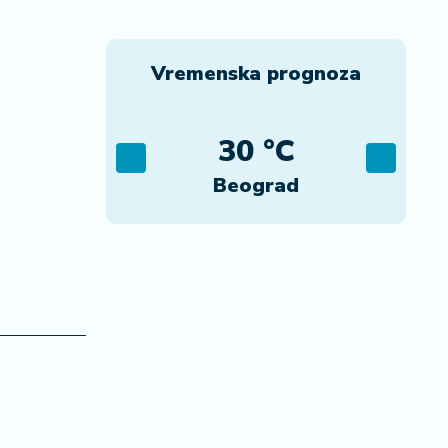
Vremenska prognoza
C
30 °C
ca
Beograd