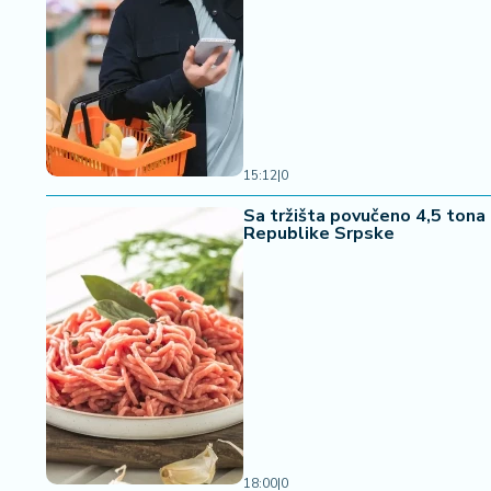
15:12
|
0
Sa tržišta povučeno 4,5 tona 
Republike Srpske
18:00
|
0