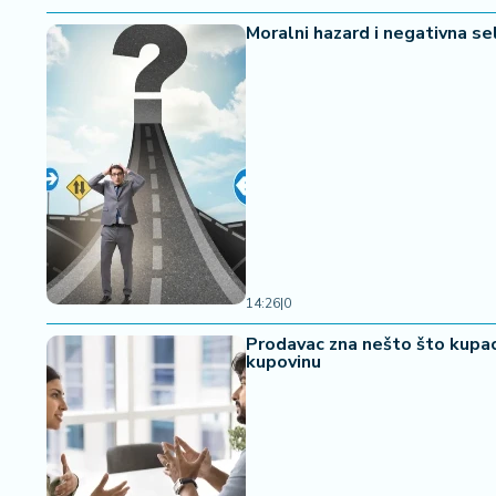
Moralni hazard i negativna se
14:26
|
0
Prodavac zna nešto što kupac
kupovinu