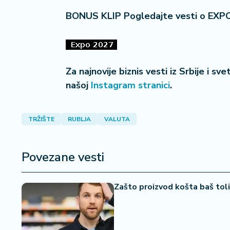
a
BONUS KLIP Pogledajte vesti o EXP
Za najnovije biznis vesti iz Srbije i sv
našoj
Instagram stranici
.
TRŽIŠTE
RUBLJA
VALUTA
Povezane vesti
Zašto proizvod košta baš tol