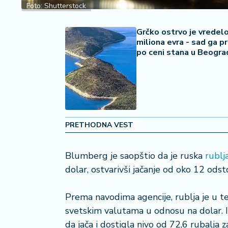
Foto: Shutterstock
a
č
Grčko ostrvo je vredel
miliona evra - sad ga p
N
po ceni stana u Beogra
e
k
r
e
t
n
i
PRETHODNA VEST
n
e
Blumberg je saopštio da je ruska
rublja
dolar, ostvarivši jačanje od oko 12 odst
P
e
n
Prema navodima agencije, rublja je u t
zi
svetskim valutama u odnosu na dolar. Is
o
da jača i dostigla nivo od 72,6 rubalja 