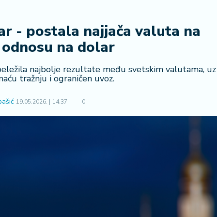
r - postala najjača valuta na
 odnosu na dolar
beležila najbolje rezultate među svetskim valutama, uz
aću tražnju i ograničen uvoz.
bašić
19.05.2026.
14:37
0