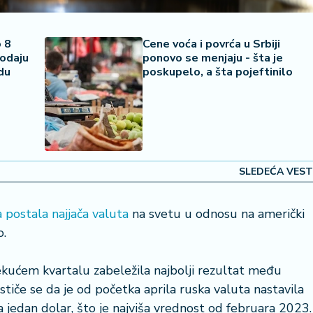
o 8
Cene voća i povrća u Srbiji
rodaju
ponovo se menjaju - šta je
du
poskupelo, a šta pojeftinilo
SLEDEĆA VEST
 postala najjača valuta
na svetu u odnosu na američki
o.
ekućem kvartalu zabeležila najbolji rezultat među
tiče se da je od početka aprila ruska valuta nastavila
za jedan dolar, što je najviša vrednost od februara 2023.