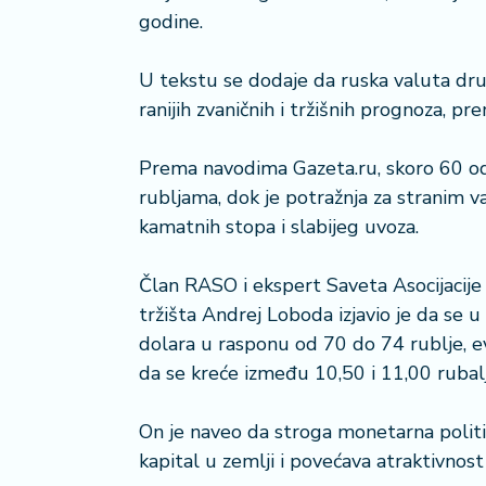
n
godine.
i
s
a
U tekstu se dodaje da ruska valuta dr
n
ranijih zvaničnih i tržišnih prognoza, pr
i
Prema navodima Gazeta.ru, skoro 60 ods
T
u
rubljama, dok je potražnja za stranim v
ri
kamatnih stopa i slabijeg uvoza.
z
a
Član RASO i ekspert Saveta Asocijacije 
m
tržišta Andrej Loboda izjavio je da se 
dolara u rasponu od 70 do 74 rublje, 
K
a
da se kreće između 10,50 i 11,00 rubal
ri
j
On je naveo da stroga monetarna politi
e
kapital u zemlji i povećava atraktivnost
r