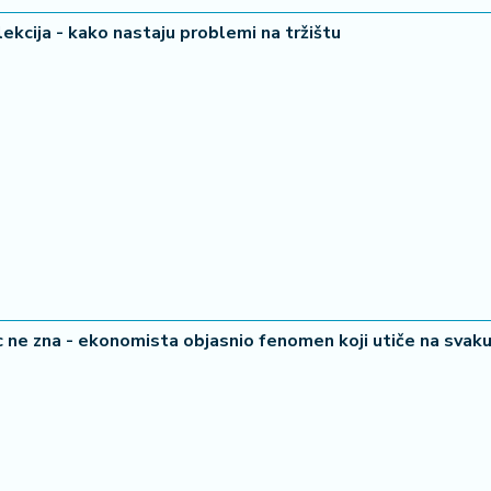
lekcija - kako nastaju problemi na tržištu
 ne zna - ekonomista objasnio fenomen koji utiče na svak