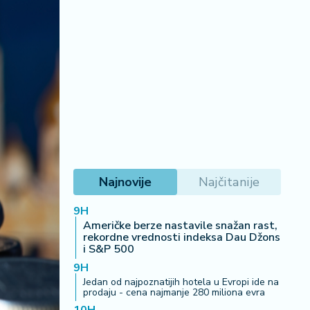
Najnovije
Najčitanije
9H
Američke berze nastavile snažan rast,
rekordne vrednosti indeksa Dau Džons
i S&P 500
9H
Jedan od najpoznatijih hotela u Evropi ide na
prodaju - cena najmanje 280 miliona evra