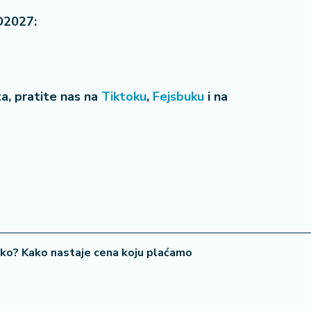
O2027:
eta, pratite nas na
Tiktoku
,
Fejsbuku
i na
22 °
Lozni
iko? Kako nastaje cena koju plaćamo