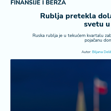
FINANSIJE I BERZA
i
n
a
Rublja pretekla dola
n
svetu u
s
ij
e
Ruska rublja je u tekućem kvartalu za
pojačanu dom
i
B
e
Autor:
Biljana Deli
r
z
a
E
x
p
o
2
0