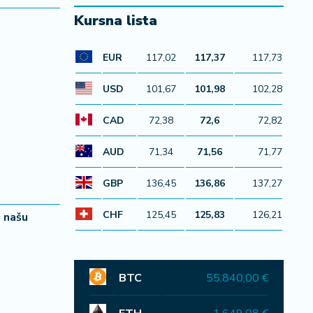
Kursna lista
EUR
117,02
117,37
117,73
USD
101,67
101,98
102,28
CAD
72,38
72,6
72,82
AUD
71,34
71,56
71,77
GBP
136,45
136,86
137,27
CHF
125,45
125,83
126,21
u našu
BTC
55.840,00 €