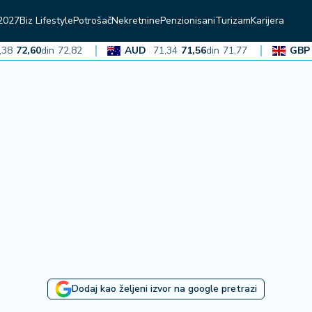
2027
Biz Lifestyle
Potrošač
Nekretnine
Penzionisani
Turizam
Karijera
2,60
din
72,82
AUD
71,34
71,56
din
71,77
GBP
136
Dodaj kao željeni izvor na google pretrazi