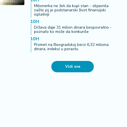
10H
Milionerka ne želi da kupi stan - objasnila
zašto joj je podstanarski život finansijski
isplativiji
10H
Država daje 31 milion dinara bespovratno -
poznato ko može da konkuriše
10H
Promet na Beogradskoj berzi 6,32 miliona
dinara, indeksi u porastu
Vidi sve