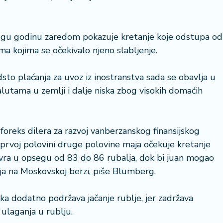
ugu godinu zaredom pokazuje kretanje koje odstupa od
ema kojima se očekivalo njeno slabljenje.
to plaćanja za uvoz iz inostranstva sada se obavlja u
alutama u zemlji i dalje niska zbog visokih domaćih
foreks dilera za razvoj vanberzanskog finansijskog
u prvoj polovini druge polovine maja očekuje kretanje
evra u opsegu od 83 do 86 rubalja, dok bi juan mogao
ja na Moskovskoj berzi, piše Blumberg.
ka dodatno podržava jačanje rublje, jer zadržava
 ulaganja u rublju.