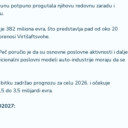
čunu potpuno progutala njihovu redovnu zaradu i
u.
 je 382 miliona evra, što predstavlja pad od oko 20
renosi Virtšaftsvohe.
č poručio je da su osnovne poslovne aktivnosti i dalje
icionalni poslovni modeli auto-industrije moraju da se
bitku zadržao prognozu za celu 2026. i očekuje
 do 3,5 milijardi evra.
O2027: