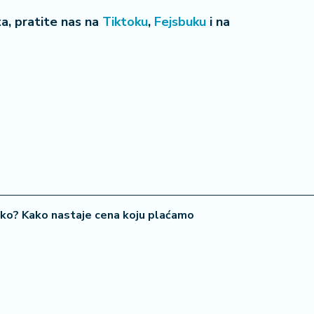
eta, pratite nas na
Tiktoku
,
Fejsbuku
i na
34 °
Lozni
iko? Kako nastaje cena koju plaćamo