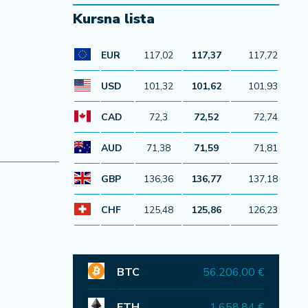
Kursna lista
EUR
117,02
117,37
117,72
USD
101,32
101,62
101,93
CAD
72,3
72,52
72,74
AUD
71,38
71,59
71,81
GBP
136,36
136,77
137,18
CHF
125,48
125,86
126,23
BTC
56.206,00 €
ETH
1.658,84 €