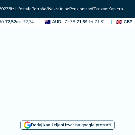
2027
Biz Lifestyle
Potrošač
Nekretnine
Penzionisani
Turizam
Karijera
,52
din
72,74
AUD
71,38
71,59
din
71,81
GBP
136,
Dodaj kao željeni izvor na google pretrazi