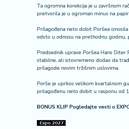
a
Ta ogromna korekcija je u završnom ra
č
pretvorila je u ogroman minus na papir
N
Prilagođena neto dobit Poršea iznosila
e
odsto u odnosu na prethodnu godinu, p
k
r
e
Predsednik uprave Poršea Hans Diter Pe
t
stabilne, ali istovremeno dodao da trad
n
prilagode novim tržišnim uslovima.
i
n
e
Porše je uprkos velikom kvartalnom gu
prilagođenu neto dobit u rasponu od 1,5
P
e
BONUS KLIP Pogledajte vesti o EXP
n
zi
o
n