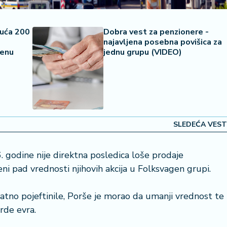
kuća 200
Dobra vest za penzionere -
najavljena posebna povišica za
cenu
jednu grupu (VIDEO)
SLEDEĆA VEST
 godine nije direktna posledica loše prodaje
ni pad vrednosti njihovih akcija u Folksvagen grupi.
atno pojeftinile, Porše je morao da umanji vrednost te
arde evra.