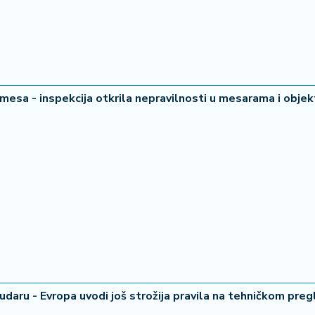
mesa - inspekcija otkrila nepravilnosti u mesarama i obje
 udaru - Evropa uvodi još strožija pravila na tehničkom pre