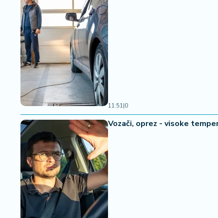
11:51
|
0
Vozači, oprez - visoke tempe