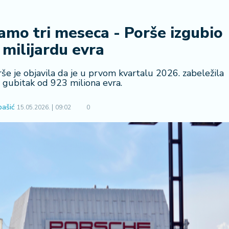
amo tri meseca - Porše izgubio
 milijardu evra
 je objavila da je u prvom kvartalu 2026. zabeležila
 gubitak od 923 miliona evra.
bašić
15.05.2026.
09:02
0