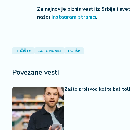
i
Za najnovije biznis vesti iz Srbije i sv
s
našoj
Instagram stranici
.
a
n
i
T
TRŽIŠTE
AUTOMOBILI
PORŠE
u
ri
z
Povezane vesti
a
m
Zašto proizvod košta baš tol
K
a
ri
j
e
r