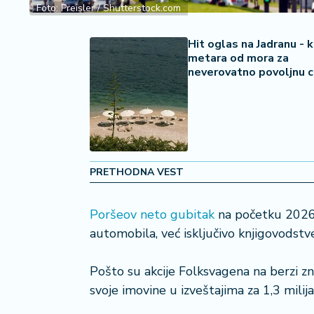
2
Foto: Preisler / Shutterstock.com
7
Hit oglas na Jadranu - 
B
metara od mora za
iz
neverovatno povoljnu 
L
if
e
s
t
y
PRETHODNA VEST
l
e
Poršeov neto gubitak
na početku 2026.
P
automobila, već isključivo knjigovodstve
o
t
Pošto su akcije Folksvagena na berzi zn
r
svoje imovine u izveštajima za 1,3 milij
o
š