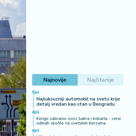
Najnovije
Najčitanije
5H
Najluksuzniji automobil na svetu krije
detalj vredan kao stan u Beogradu
6H
Kongo zabranio izvoz bakra i kobalta - cene
odmah skočile na svetskim berzama
6H