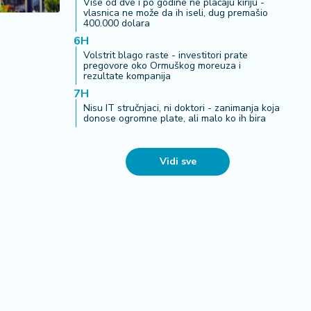
Više od dve i po godine ne plaćaju kiriju -
vlasnica ne može da ih iseli, dug premašio
400.000 dolara
6H
Volstrit blago raste - investitori prate
pregovore oko Ormuškog moreuza i
rezultate kompanija
7H
Nisu IT stručnjaci, ni doktori - zanimanja koja
donose ogromne plate, ali malo ko ih bira
Vidi sve