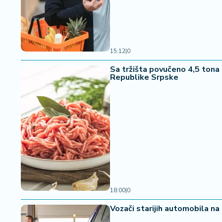
a
15:12
|
0
Sa tržišta povučeno 4,5 tona 
Republike Srpske
18:00
|
0
Vozači starijih automobila na