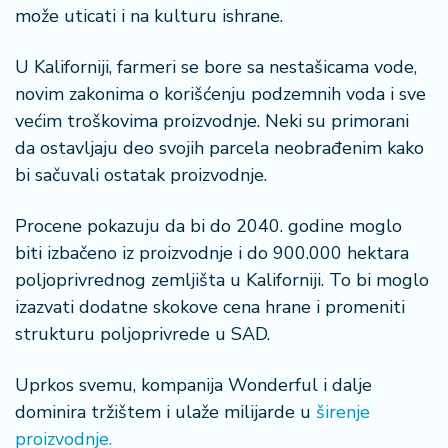
može uticati i na kulturu ishrane.
U Kaliforniji, farmeri se bore sa nestašicama vode,
novim zakonima o korišćenju podzemnih voda i sve
većim troškovima proizvodnje. Neki su primorani
da ostavljaju deo svojih parcela neobrađenim kako
bi sačuvali ostatak proizvodnje.
Procene pokazuju da bi do 2040. godine moglo
biti izbačeno iz proizvodnje i do 900.000 hektara
poljoprivrednog zemljišta u Kaliforniji. To bi moglo
izazvati dodatne skokove cena hrane i promeniti
strukturu poljoprivrede u SAD.
Uprkos svemu, kompanija Wonderful i dalje
dominira tržištem i ulaže milijarde u
širenje
proizvodnje.