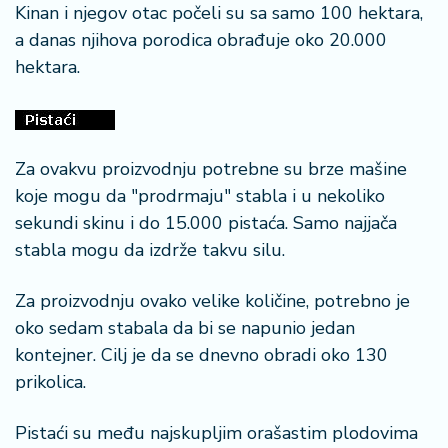
Kinan i njegov otac počeli su sa samo 100 hektara,
a danas njihova porodica obrađuje oko 20.000
hektara.
Za ovakvu proizvodnju potrebne su brze mašine
koje mogu da "prodrmaju" stabla i u nekoliko
sekundi skinu i do 15.000 pistaća. Samo najjača
stabla mogu da izdrže takvu silu.
Za proizvodnju ovako velike količine, potrebno je
oko sedam stabala da bi se napunio jedan
kontejner. Cilj je da se dnevno obradi oko 130
prikolica.
Pistaći su među najskupljim orašastim plodovima