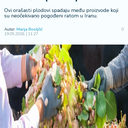
R
Ovi orašasti plodovi spadaju među proizvode koji
e
su neočekivano pogođeni ratom u Iranu.
g
i
Autor:
Marija Bosiljčić
0
o
19.05.2026.
11:27
n
S
r
b
ij
a
S
v
e
t
F