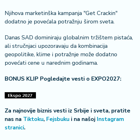
Njihova marketinška kampanja "Get Crackin"
dodatno je povećala potražnju širom sveta.
Danas SAD dominiraju globalnim tržištem pistaća,
ali stručnjaci upozoravaju da kombinacija
geopolitike, klime i potražnje može dodatno
povećati cene u narednim godinama.
BONUS KLIP Pogledajte vesti o EXPO2027:
Za najnovije biznis vesti iz Srbije i sveta, pratite
nas na
Tiktoku
,
Fejsbuku
i na našoj
Instagram
stranici
.