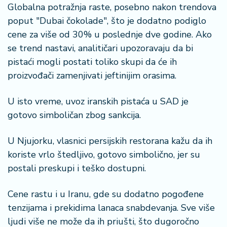
Globalna potražnja raste, posebno nakon trendova
poput "Dubai čokolade", što je dodatno podiglo
cene za više od 30% u poslednje dve godine. Ako
se trend nastavi, analitičari upozoravaju da bi
pistaći mogli postati toliko skupi da će ih
proizvođači zamenjivati jeftinijim orasima.
U isto vreme, uvoz iranskih pistaća u SAD je
gotovo simboličan zbog sankcija.
U Njujorku, vlasnici persijskih restorana kažu da ih
koriste vrlo štedljivo, gotovo simbolično, jer su
postali preskupi i teško dostupni.
Cene rastu i u Iranu, gde su dodatno pogođene
tenzijama i prekidima lanaca snabdevanja. Sve više
ljudi više ne može da ih priušti, što dugoročno