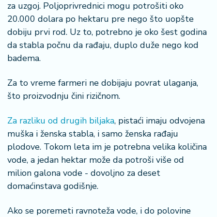
za uzgoj. Poljoprivrednici mogu potrošiti oko
20.000 dolara po hektaru pre nego što uopšte
dobiju prvi rod. Uz to, potrebno je oko šest godina
da stabla počnu da rađaju, duplo duže nego kod
badema.
Za to vreme farmeri ne dobijaju povrat ulaganja,
što proizvodnju čini rizičnom.
Za razliku od drugih biljaka
, pistaći imaju odvojena
muška i ženska stabla, i samo ženska rađaju
plodove. Tokom leta im je potrebna velika količina
vode, a jedan hektar može da potroši više od
milion galona vode - dovoljno za deset
domaćinstava godišnje.
Ako se poremeti ravnoteža vode, i do polovine