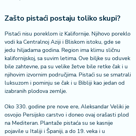
n
i
s
Zašto pistaći postaju toliko skupi?
a
n
Pistaći nisu poreklom iz Kalifornije. Njihovo poreklo
i
vodi ka Centralnoj Aziji i Bliskom istoku, gde se
jedu hiljadama godina. Region ima klimu sličnu
T
u
kalifornijskoj, sa suvim letima. Ove biljke su oduvek
ri
bile zahtevne, pa su velike žetve bile retke čak i u
z
njihovim izvornim područjima. Pistaći su se smatrali
a
luksuzom i pominju se čak i u Bibliji kao jedan od
m
izabranih plodova zemlje.
K
Oko 330. godine pre nove ere, Aleksandar Veliki je
a
ri
osvojio Persijsko carstvo i doneo ovaj orašasti plod
j
na Mediteran. Plantaže pistaća su se kasnije
e
pojavile u Italiji i Španiji, a do 19. veka i u
r