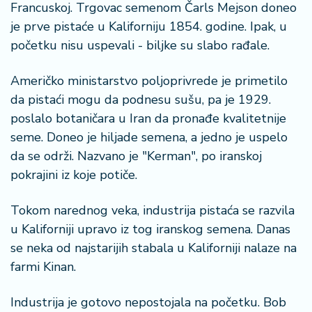
Francuskoj. Trgovac semenom Čarls Mejson doneo
a
je prve pistaće u Kaliforniju 1854. godine. Ipak, u
početku nisu uspevali - biljke su slabo rađale.
Američko ministarstvo poljoprivrede je primetilo
da pistaći mogu da podnesu sušu, pa je 1929.
poslalo botaničara u Iran da pronađe kvalitetnije
seme. Doneo je hiljade semena, a jedno je uspelo
da se održi. Nazvano je "Kerman", po iranskoj
pokrajini iz koje potiče.
Tokom narednog veka, industrija pistaća se razvila
u Kaliforniji upravo iz tog iranskog semena. Danas
se neka od najstarijih stabala u Kaliforniji nalaze na
farmi Kinan.
Industrija je gotovo nepostojala na početku. Bob