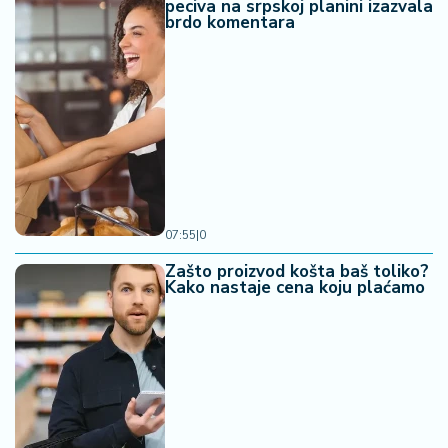
peciva na srpskoj planini izazvala
brdo komentara
07:55
|
0
Zašto proizvod košta baš toliko?
Kako nastaje cena koju plaćamo