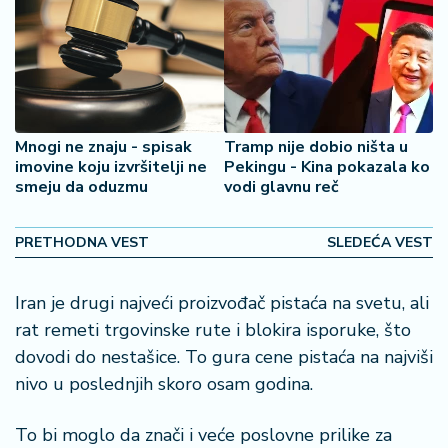
2
7
B
iz
L
Mnogi ne znaju - spisak
Tramp nije dobio ništa u
if
imovine koju izvršitelji ne
Pekingu - Kina pokazala ko
e
smeju da oduzmu
vodi glavnu reč
s
t
y
PRETHODNA VEST
SLEDEĆA VEST
l
e
Iran je drugi najveći proizvođač pistaća na svetu, ali
rat remeti trgovinske rute i blokira isporuke, što
P
dovodi do nestašice. To gura cene pistaća na najviši
o
t
nivo u poslednjih skoro osam godina.
r
o
To bi moglo da znači i veće poslovne prilike za