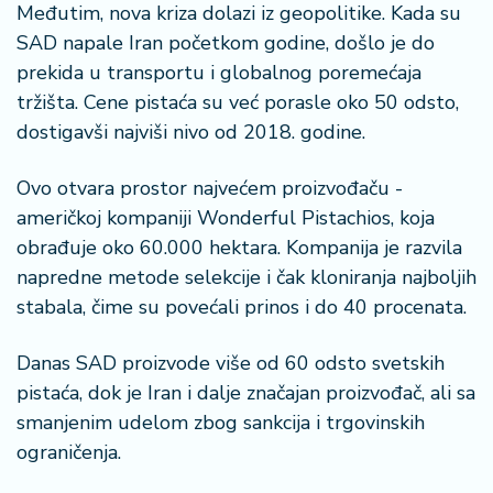
Međutim, nova kriza dolazi iz geopolitike. Kada su
SAD napale Iran početkom godine, došlo je do
prekida u transportu i globalnog poremećaja
tržišta. Cene pistaća su već porasle oko 50 odsto,
dostigavši najviši nivo od 2018. godine.
Ovo otvara prostor najvećem proizvođaču -
američkoj kompaniji Wonderful Pistachios, koja
obrađuje oko 60.000 hektara. Kompanija je razvila
napredne metode selekcije i čak kloniranja najboljih
stabala, čime su povećali prinos i do 40 procenata.
Danas SAD proizvode više od 60 odsto svetskih
pistaća, dok je Iran i dalje značajan proizvođač, ali sa
smanjenim udelom zbog sankcija i trgovinskih
ograničenja.