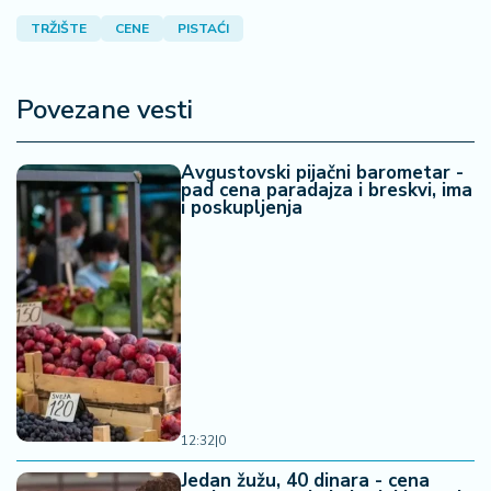
TRŽIŠTE
CENE
PISTAĆI
Povezane vesti
Avgustovski pijačni barometar -
pad cena paradajza i breskvi, ima
i poskupljenja
12:32
|
0
Jedan žužu, 40 dinara - cena