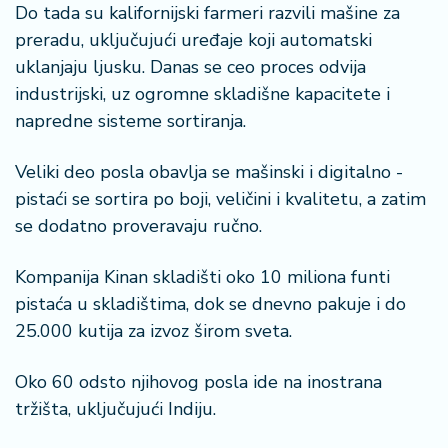
Do tada su kalifornijski farmeri razvili mašine za
preradu, uključujući uređaje koji automatski
uklanjaju ljusku. Danas se ceo proces odvija
industrijski, uz ogromne skladišne kapacitete i
napredne sisteme sortiranja.
Veliki deo posla obavlja se mašinski i digitalno -
pistaći se sortira po boji, veličini i kvalitetu, a zatim
se dodatno proveravaju ručno.
Kompanija Kinan skladišti oko 10 miliona funti
pistaća u skladištima, dok se dnevno pakuje i do
25.000 kutija za izvoz širom sveta.
Oko 60 odsto njihovog posla ide na inostrana
tržišta, uključujući Indiju.