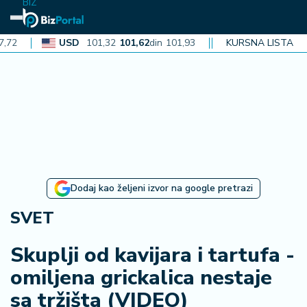
BIZ
USD
101,32
101,62
din
101,93
CAD
KURSNA LISTA
72,30
72,52
din
72
N
aj
n
o
vi
je
B
Dodaj kao željeni izvor na google pretrazi
i
z
SVET
i
n
Skuplji od kavijara i tartufa -
f
omiljena grickalica nestaje
o
sa tržišta (VIDEO)