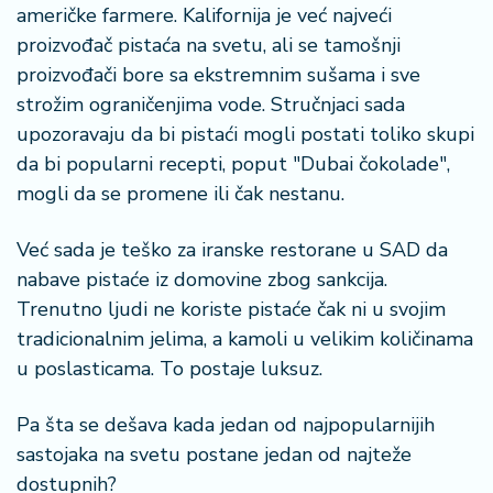
š
američke farmere. Kalifornija je već najveći
a
proizvođač pistaća na svetu, ali se tamošnji
č
proizvođači bore sa ekstremnim sušama i sve
strožim ograničenjima vode. Stručnjaci sada
N
e
upozoravaju da bi pistaći mogli postati toliko skupi
k
da bi popularni recepti, poput "Dubai čokolade",
r
mogli da se promene ili čak nestanu.
e
t
Već sada je teško za iranske restorane u SAD da
n
i
nabave pistaće iz domovine zbog sankcija.
n
Trenutno ljudi ne koriste pistaće čak ni u svojim
e
tradicionalnim jelima, a kamoli u velikim količinama
u poslasticama. To postaje luksuz.
P
e
Pa šta se dešava kada jedan od najpopularnijih
n
zi
sastojaka na svetu postane jedan od najteže
o
dostupnih?