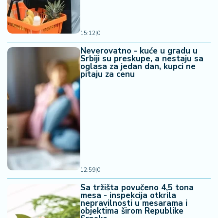
15:12
|
0
Neverovatno - kuće u gradu u
Srbiji su preskupe, a nestaju sa
oglasa za jedan dan, kupci ne
pitaju za cenu
12:59
|
0
Sa tržišta povučeno 4,5 tona
mesa - inspekcija otkrila
nepravilnosti u mesarama i
objektima širom Republike