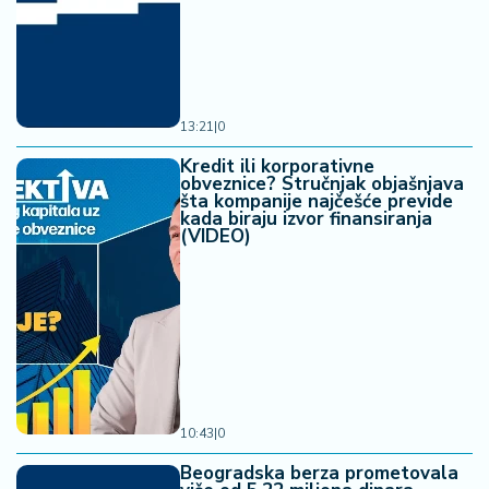
13:21
|
0
Kredit ili korporativne
obveznice? Stručnjak objašnjava
šta kompanije najčešće previde
kada biraju izvor finansiranja
(VIDEO)
10:43
|
0
Beogradska berza prometovala