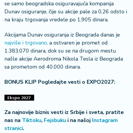
n
se samo beogradska osiguravajuća kompanija
i
Dunav osiguranje, čije su akcije pale za 0,26 odsto i
s
na kraju trgovanja vredele po 1.905 dinara.
a
n
Akcijama Dunav osiguranja iz Beograda danas je
i
najviše i trgovano,
a ostvaren je promet od
T
1.383.070 dinara, dok su se na drugom mestu
u
našle akcije Aerodroma Nikola Tesla iz Beograda
ri
sa prometom od 40.000 dinara.
z
a
BONUS KLIP Pogledajte vesti o EXPO2027:
m
K
a
ri
Za najnovije biznis vesti iz Srbije i sveta, pratite
j
nas na
Tiktoku
,
Fejsbuku
i na našoj
Instagram
e
stranici
.
r