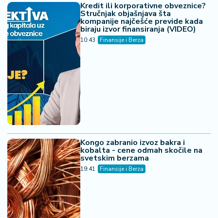
Kredit ili korporativne obveznice?
Stručnjak objašnjava šta
kompanije najčešće previde kada
biraju izvor finansiranja (VIDEO)
10:43
Finansije i Berza
Kongo zabranio izvoz bakra i
kobalta - cene odmah skočile na
svetskim berzama
19:41
Finansije i Berza