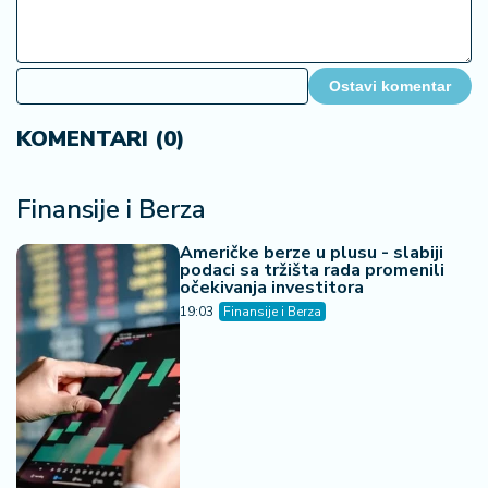
Ostavi komentar
KOMENTARI (0)
Finansije i Berza
Američke berze u plusu - slabiji
podaci sa tržišta rada promenili
očekivanja investitora
19:03
Finansije i Berza