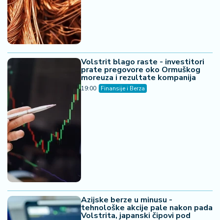
Volstrit blago raste - investitori
prate pregovore oko Ormuškog
moreuza i rezultate kompanija
19:00
Finansije i Berza
Azijske berze u minusu -
tehnološke akcije pale nakon pada
Volstrita, japanski čipovi pod