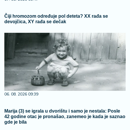
Čiji hromozom određuje pol deteta? XX rađa se
devojčica, XY rađa se dečak
06. 08. 2026 09:39
Marija (3) se igrala u dvorištu i samo je nestala: Posle
42 godine otac je pronašao, zanemeo je kada je saznao
gde je bila