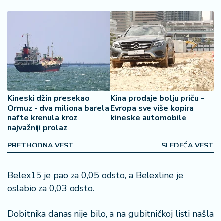
š
a
č
N
e
k
r
e
Kineski džin presekao
Kina prodaje bolju priču -
t
Ormuz - dva miliona barela
Evropa sve više kopira
n
nafte krenula kroz
kineske automobile
i
najvažniji prolaz
n
e
PRETHODNA VEST
SLEDEĆA VEST
P
Belex15 je pao za 0,05 odsto, a Belexline je
e
oslabio za 0,03 odsto.
n
zi
Dobitnika danas nije bilo, a na gubitničkoj listi našla
o