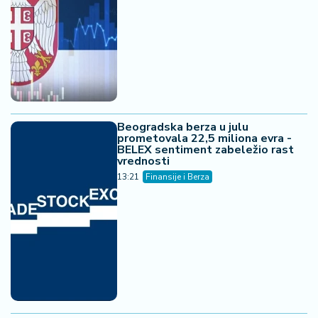
Beogradska berza u julu
prometovala 22,5 miliona evra -
BELEX sentiment zabeležio rast
vrednosti
13:21
Finansije i Berza