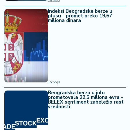
18:00
|
0
Indeksi Beogradske berze u
plusu - promet preko 19,67
miliona dinara
15:55
|
0
Beogradska berza u julu
prometovala 22,5 miliona evra -
BELEX sentiment zabeležio rast
vrednosti