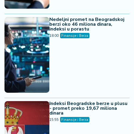
Nedeljni promet na Beogradskoj
berzi oko 46 miliona dinara,
indeksi u porastu
18:00
Finansije i Berza
Indeksi Beogradske berze u plusu
- promet preko 19,67 miliona
dinara
15:55
Finansije i Berza