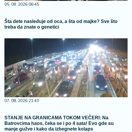
05. 08. 2026 06:45
Šta dete nasleđuje od oca, a šta od majke? Sve što
treba da znate o genetici
07. 08. 2026 21:43
STANJE NA GRANICAMA TOKOM VEČERI: Na
Batrovcima haos, čeka se i po 4 sata! Evo gde su
manje gužve i kako da izbegnete kolaps