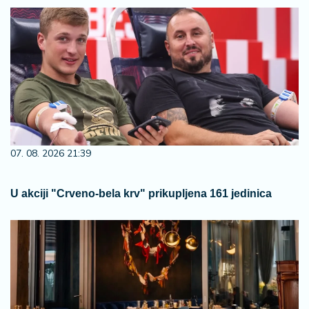
07. 08. 2026 21:39
U akciji "Crveno-bela krv" prikupljena 161 jedinica