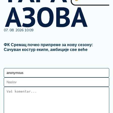
07. 08. 2026 10:09
ФК Сремац почео припреме за нову сезону:
Сачуван костур екипе, амбиције све веће