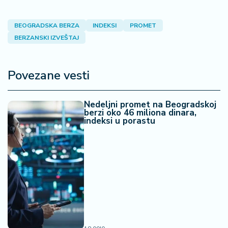
a
BEOGRADSKA BERZA
INDEKSI
PROMET
BERZANSKI IZVEŠTAJ
Povezane vesti
Nedeljni promet na Beogradskoj
berzi oko 46 miliona dinara,
indeksi u porastu