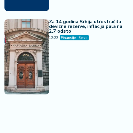
Za 14 godina Srbija utrostručila
devizne rezerve, inflacija pala na
2,7 odsto
12:22
Finansije i Berza