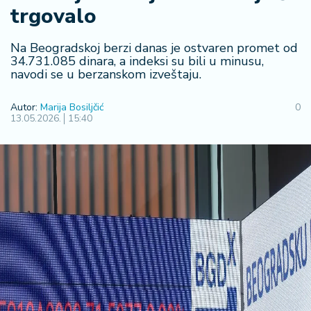
F
trgovalo
i
n
a
Na Beogradskoj berzi danas je ostvaren promet od
n
34.731.085 dinara, a indeksi su bili u minusu,
navodi se u berzanskom izveštaju.
s
ij
e
Autor:
Marija Bosiljčić
0
13.05.2026.
15:40
i
B
e
r
z
a
E
x
p
o
2
0