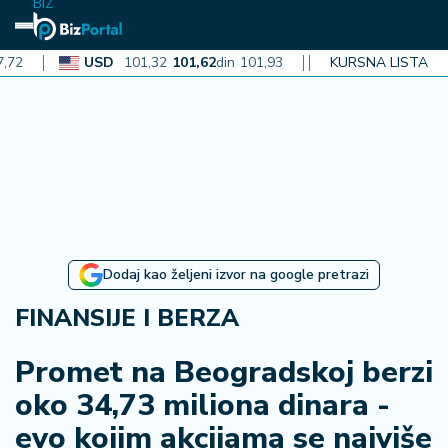
BIZ
USD
101,32
101,62
din
101,93
CAD
KURSNA LISTA
72,30
72,52
din
72
N
aj
n
o
vi
je
B
Dodaj kao željeni izvor na google pretrazi
iz
i
FINANSIJE I BERZA
n
f
Promet na Beogradskoj berzi
o
oko 34,73 miliona dinara -
evo kojim akcijama se najviše