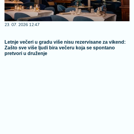
23. 07. 2026 12:47
Letnje večeri u gradu više nisu rezervisane za vikend:
Zašto sve više ljudi bira večeru koja se spontano
pretvori u druženje