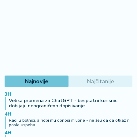
Najnovije
Najčitanije
3H
Velika promena za ChatGPT - besplatni korisnici
dobijaju neograničeno dopisivanje
4H
Radi u bolnici, a hobi mu donosi milione - ne želi da da otkaz ni
posle uspeha
4H