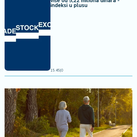
više od 5,22 miliona dinara -
indeksi u plusu
15:45
|
0