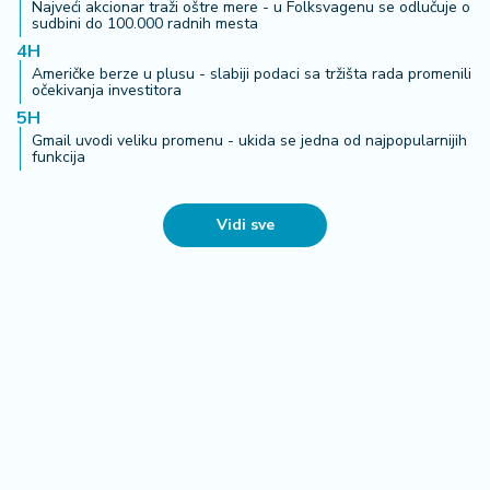
Najveći akcionar traži oštre mere - u Folksvagenu se odlučuje o
sudbini do 100.000 radnih mesta
4H
Američke berze u plusu - slabiji podaci sa tržišta rada promenili
očekivanja investitora
5H
Gmail uvodi veliku promenu - ukida se jedna od najpopularnijih
funkcija
Vidi sve