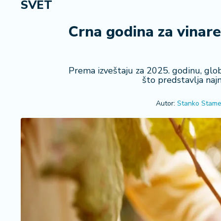
SVET
R
e
g
Crna godina za vinare 
i
o
n
Prema izveštaju za 2025. godinu, glob
što predstavlja najn
S
r
Autor:
Stanko Stame
b
ij
a
S
v
e
t
F