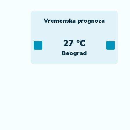
Vremenska prognoza
C
27 °C
ca
Beograd