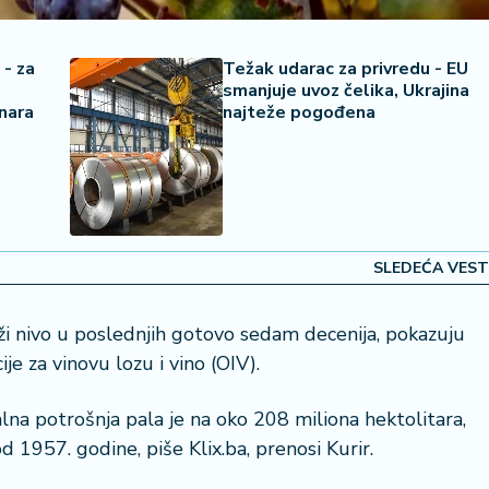
- za
Težak udarac za privredu - EU
smanjuje uvoz čelika, Ukrajina
nara
najteže pogođena
SLEDEĆA VEST
iži nivo u poslednjih gotovo sedam decenija, pokazuju
e za vinovu lozu i vino (OIV).
lna potrošnja pala je na oko 208 miliona hektolitara,
d 1957. godine, piše Klix.ba, prenosi Kurir.