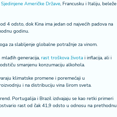
i
Sjedinjene Američke Države
, Francusku i Italiju, beleže
od 4 odsto, dok Kina ima jedan od najvećih padova na
hodnu godinu.
loga za slabljenje globalne potražnje za vinom.
 mlađih generacija,
rast troškova života
i inflacija, ali i
i podstiču smanjenu konzumaciju alkohola.
tvaraju klimatske promene i poremećaji u
oizvodnju i na distribuciju vina širom sveta.
rend. Portugalija i Brazil izdvajaju se kao retki primeri
l ostvario rast od čak 41,9 odsto u odnosu na prethodnu