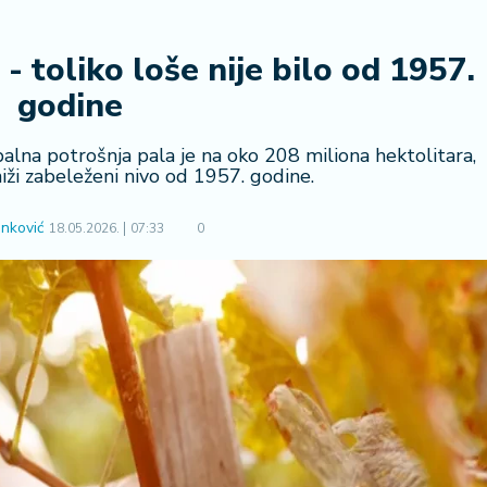
- toliko loše nije bilo od 1957.
godine
alna potrošnja pala je na oko 208 miliona hektolitara,
iži zabeleženi nivo od 1957. godine.
nković
18.05.2026.
07:33
0