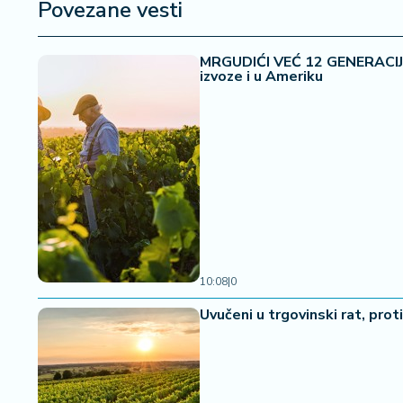
a
Povezane vesti
MRGUDIĆI VEĆ 12 GENERACIJA 
izvoze i u Ameriku
10:08
|
0
Uvučeni u trgovinski rat, pro