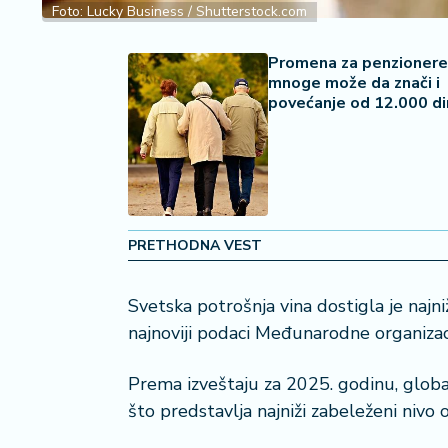
2
Foto: Lucky Business / Shutterstock.com
7
Promena za penzionere 
B
mnoge može da znači i
iz
povećanje od 12.000 di
L
if
e
s
t
y
PRETHODNA VEST
l
e
Svetska potrošnja vina dostigla je najn
P
najnoviji podaci Međunarodne organizacij
o
t
Prema izveštaju za 2025. godinu, globa
r
što predstavlja najniži zabeleženi nivo o
o
š