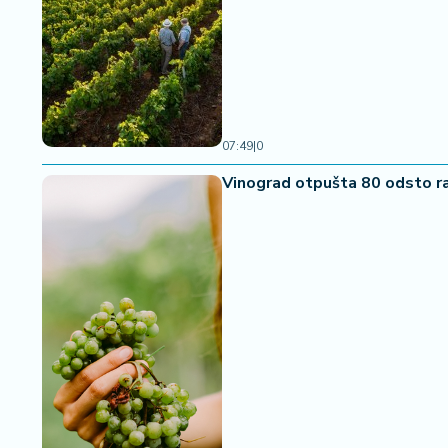
07:49
|
0
Vinograd otpušta 80 odsto ra