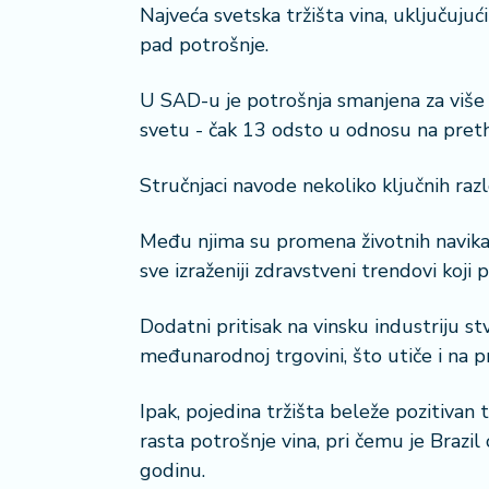
a
Najveća svetska tržišta vina, uključujuć
č
pad potrošnje.
N
U SAD-u je potrošnja smanjena za više 
e
svetu - čak 13 odsto u odnosu na pret
k
r
Stručnjaci navode nekoliko ključnih raz
e
t
n
Među njima su promena životnih navika
i
sve izraženiji zdravstveni trendovi koj
n
e
Dodatni pritisak na vinsku industriju s
međunarodnoj trgovini, što utiče i na pr
P
e
Ipak, pojedina tržišta beleže pozitivan t
n
zi
rasta potrošnje vina, pri čemu je Brazi
o
godinu.
n