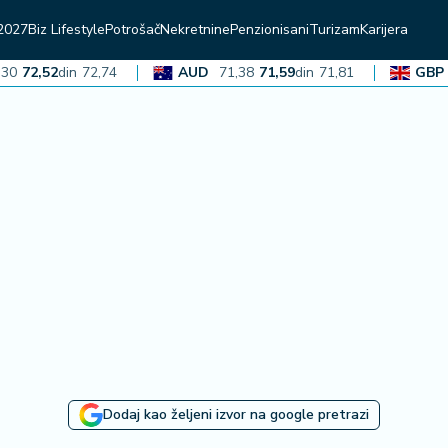
2027
Biz Lifestyle
Potrošač
Nekretnine
Penzionisani
Turizam
Karijera
2,52
din
72,74
AUD
71,38
71,59
din
71,81
GBP
136,
Dodaj kao željeni izvor na google pretrazi