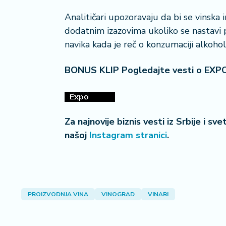
i
Analitičari upozoravaju da bi se vinska
s
dodatnim izazovima ukoliko se nastavi
a
n
navika kada je reč o konzumaciji alkohol
i
BONUS KLIP Pogledajte vesti o EXP
T
u
ri
z
Za najnovije biznis vesti iz Srbije i sv
a
m
našoj
Instagram stranici
.
K
a
ri
j
PROIZVODNJA VINA
VINOGRAD
VINARI
e
r