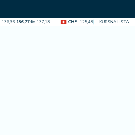
36
136,77
din
137,18
CHF
125,48
125,86
din
KURSNA LISTA
126,23