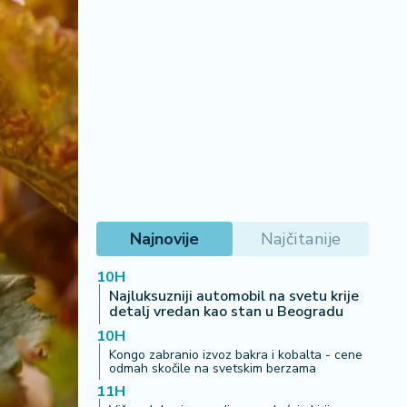
Najnovije
Najčitanije
10H
Najluksuzniji automobil na svetu krije
detalj vredan kao stan u Beogradu
10H
Kongo zabranio izvoz bakra i kobalta - cene
odmah skočile na svetskim berzama
11H