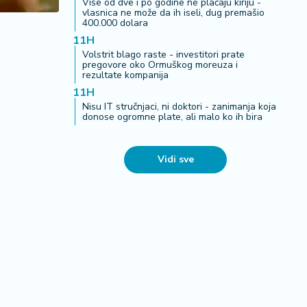
Više od dve i po godine ne plaćaju kiriju -
vlasnica ne može da ih iseli, dug premašio
400.000 dolara
11H
Volstrit blago raste - investitori prate
pregovore oko Ormuškog moreuza i
rezultate kompanija
11H
Nisu IT stručnjaci, ni doktori - zanimanja koja
donose ogromne plate, ali malo ko ih bira
Vidi sve