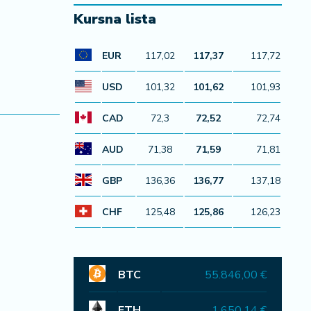
Kursna lista
EUR
117,02
117,37
117,72
USD
101,32
101,62
101,93
CAD
72,3
72,52
72,74
AUD
71,38
71,59
71,81
GBP
136,36
136,77
137,18
CHF
125,48
125,86
126,23
BTC
55.846,00 €
ETH
1.650,14 €