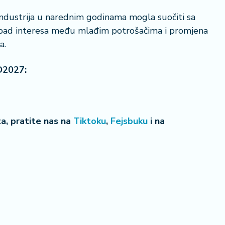
 industrija u narednim godinama mogla suočiti sa
 pad interesa među mlađim potrošačima i promjena
a.
O2027:
22 °
Lozni
eta, pratite nas na
Tiktoku
,
Fejsbuku
i na